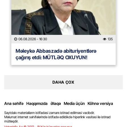
06.08.2026
- 16:30
135
Məleykə Abbaszadə abituriyentlərə
çağırış etdi: MÜTLƏQ OXUYUN!
DAHA ÇOX
Ana səhifə
Haqqımızda
Əlaqə
Media üçün
Köhnə versiya
Saytdakı materialların istifadəsi zamanı istinad edilməsi vacibdir.
Məlumat internet səhifələrində istifadə edildikdə hiperlink vasitəsi ilə istinad
mütləqdir.
Veteninfo.Az © 2012 - Bütün hüquqları qorunur.