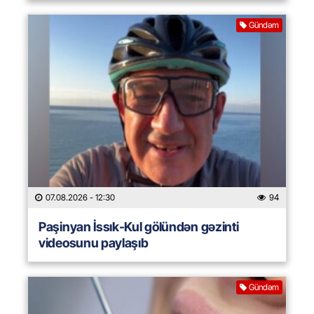
Gündəm
07.08.2026
- 12:30
94
Paşinyan İssık-Kul gölündən gəzinti
videosunu paylaşıb
Gündəm