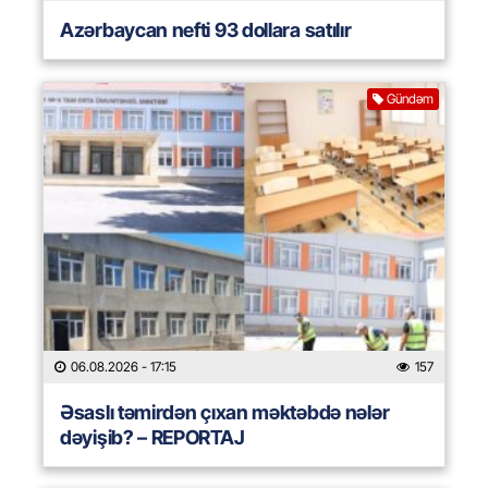
Azərbaycan nefti 93 dollara satılır
Gündəm
06.08.2026
- 17:15
157
Əsaslı təmirdən çıxan məktəbdə nələr
dəyişib? – REPORTAJ