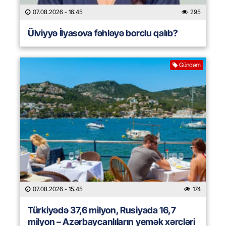
07.08.2026
- 16:45
295
Ülviyyə İlyasova fəhləyə borclu qalıb?
Gündəm
07.08.2026
- 15:45
174
Türkiyədə 37,6 milyon, Rusiyada 16,7
milyon – Azərbaycanlıların yemək xərcləri