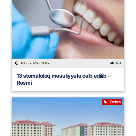
07.08.2026
- 11:45
129
13 stomatoloq məsuliyyətə cəlb edilib –
Rəsmi
Gündəm