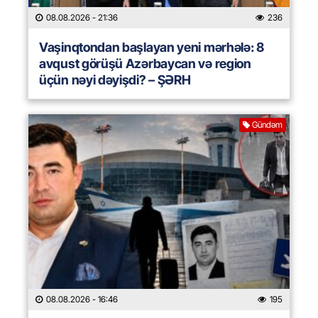
08.08.2026
- 21:36
236
Vaşinqtondan başlayan yeni mərhələ: 8
avqust görüşü Azərbaycan və region
üçün nəyi dəyişdi? – ŞƏRH
Gündəm
08.08.2026
- 16:46
195