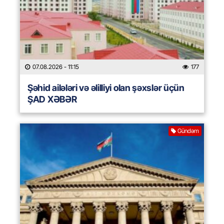
07.08.2026
- 11:15
177
Şəhid ailələri və əlilliyi olan şəxslər üçün
ŞAD XƏBƏR
Gündəm