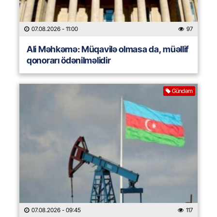
07.08.2026
- 11:00
97
Ali Məhkəmə: Müqavilə olmasa da, müəllif
qonorarı ödənilməlidir
Gündəm
07.08.2026
- 09:45
117