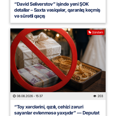
“David Seliverstov” işində yeni ŞOK
detallar – Saxta vəsiqələr, qaranlıq keçmiş
və sürətli qaçış
Gündəm
08.08.2026
- 15:37
203
“Toy xərclərini, qızılı, cehizi zəruri
sayanlar evlənməsə yaxşıdır” — Deputat