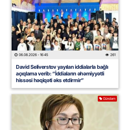
06.08.2026
- 16:45
261
David Seliverstov yayılan iddialarla bağlı
açıqlama verib: “İddiaların əhəmiyyətli
hissəsi həqiqəti əks etdirmir”
Gündəm