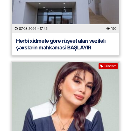
07.08.2026
- 17:45
190
Hərbi xidmətə görə rüşvət alan vəzifəli
şəxslərin məhkəməsi BAŞLAYIR
Gündəm