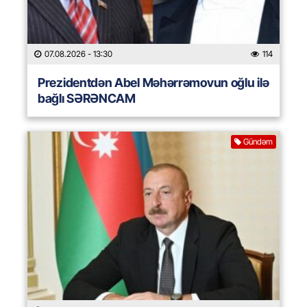
07.08.2026
- 13:30
114
Prezidentdən Abel Məhərrəmovun oğlu ilə
bağlı SƏRƏNCAM
Gündəm