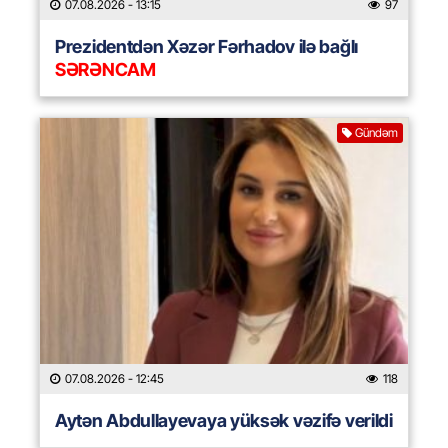
07.08.2026
- 13:15
97
Prezidentdən Xəzər Fərhadov ilə bağlı
SƏRƏNCAM
Gündəm
07.08.2026
- 12:45
118
Aytən Abdullayevaya yüksək vəzifə verildi