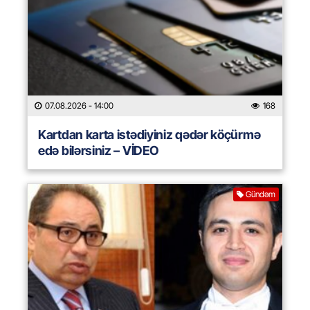
07.08.2026
- 14:00
168
Kartdan karta istədiyiniz qədər köçürmə
edə bilərsiniz – VİDEO
Gündəm