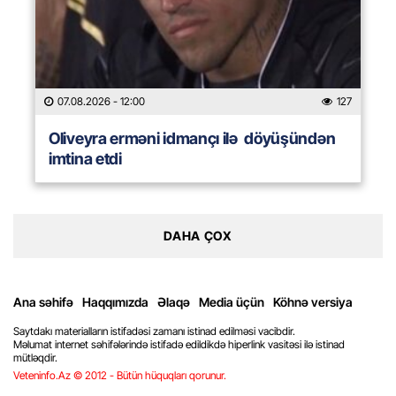
07.08.2026
- 12:00
127
Oliveyra erməni idmançı ilə döyüşündən
imtina etdi
DAHA ÇOX
Ana səhifə
Haqqımızda
Əlaqə
Media üçün
Köhnə versiya
Saytdakı materialların istifadəsi zamanı istinad edilməsi vacibdir.
Məlumat internet səhifələrində istifadə edildikdə hiperlink vasitəsi ilə istinad
mütləqdir.
Veteninfo.Az © 2012 - Bütün hüquqları qorunur.