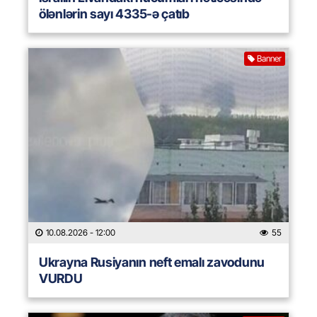
ölənlərin sayı 4335-ə çatıb
Banner
10.08.2026
- 12:00
55
Ukrayna Rusiyanın neft emalı zavodunu
VURDU