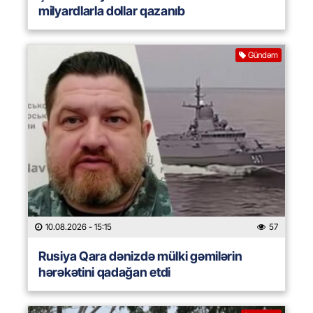
milyardlarla dollar qazanıb
Gündəm
10.08.2026
- 15:15
57
Rusiya Qara dənizdə mülki gəmilərin
hərəkətini qadağan etdi