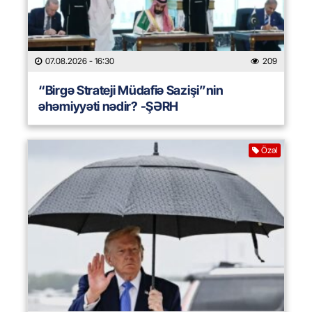
07.08.2026
- 16:30
209
“Birgə Strateji Müdafiə Sazişi”nin
əhəmiyyəti nədir? -ŞƏRH
Özəl