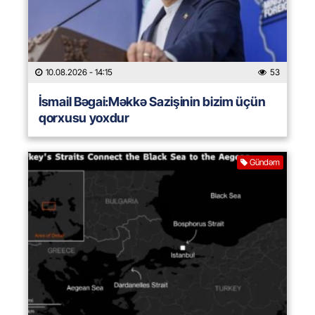
10.08.2026
- 14:15
53
İsmail Bəgai:Məkkə Sazişinin bizim üçün
qorxusu yoxdur
Gündəm