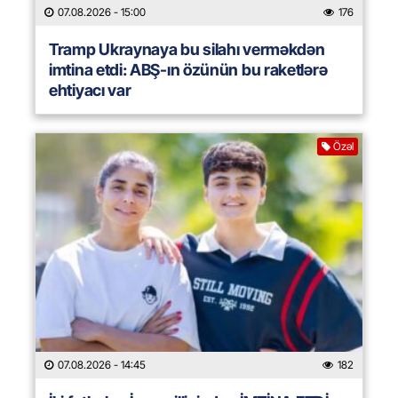
07.08.2026
- 15:00
176
Tramp Ukraynaya bu silahı verməkdən
imtina etdi: ABŞ-ın özünün bu raketlərə
ehtiyacı var
Özəl
07.08.2026
- 14:45
182