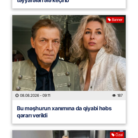
təyyarələri ələ keçirib
Banner
08.08.2026
- 09:11
187
Bu məşhurun xanımına da qiyabi həbs
qərarı verildi
Özəl