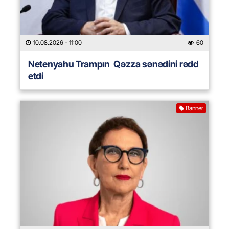
10.08.2026
- 11:00
60
Netenyahu Trampın Qəzza sənədini rədd
etdi
Banner