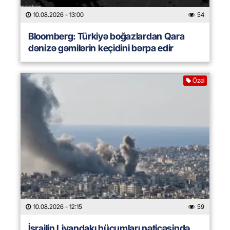
10.08.2026
- 13:00
54
Bloomberg: Türkiyə boğazlardan Qara
dənizə gəmilərin keçidini bərpa edir
Özəl
10.08.2026
- 12:15
59
İsrailin Livandakı hücumları nəticəsində