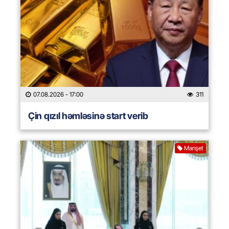
07.08.2026
- 17:00
311
Çin qızıl həmləsinə start verib
Manşet