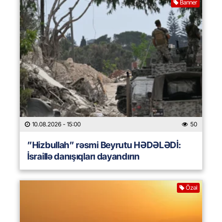
Banner
10.08.2026
- 15:00
50
”Hizbullah” rəsmi Beyrutu HƏDƏLƏDİ:
İsraillə danışıqları dayandırın
Özəl