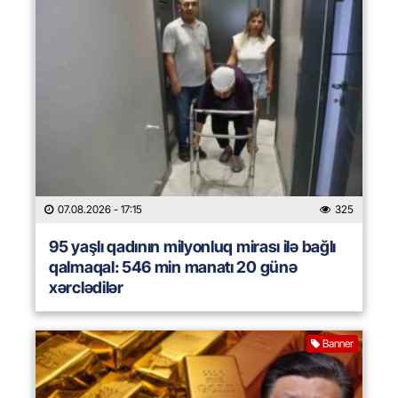
07.08.2026
- 17:15
325
95 yaşlı qadının milyonluq mirası ilə bağlı
qalmaqal: 546 min manatı 20 günə
xərclədilər
Banner