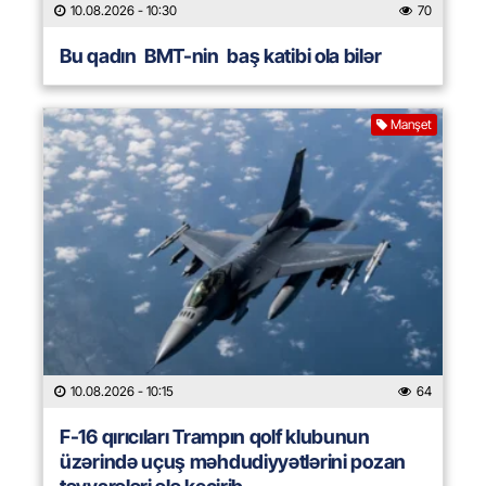
10.08.2026
- 10:30
70
Bu qadın BMT-nin baş katibi ola bilər
Manşet
10.08.2026
- 10:15
64
F-16 qırıcıları Trampın qolf klubunun
üzərində uçuş məhdudiyyətlərini pozan