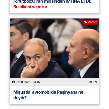
İki futbolçu İran millisindən İMTİNA ETDİ:
Bu ölkəni seçdilər
Manşet
07.08.2026
- 13:45
171
Mişustin avtomobildə Paşinyana nə
deyib?