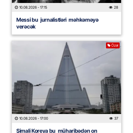
10.08.2026
- 17:15
28
Messi bu jurnalistləri məhkəməyə
verəcək
Özəl
10.08.2026
- 17:00
37
Şimali Koreya bu müharibədən on