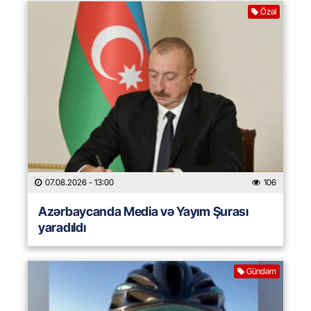
Özəl
07.08.2026
- 13:00
106
Azərbaycanda Media və Yayım Şurası
yaradıldı
Gündəm