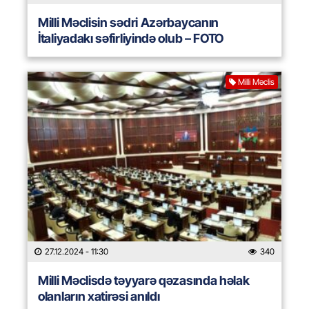
Milli Məclisin sədri Azərbaycanın
İtaliyadakı səfirliyində olub – FOTO
Milli Məclis
27.12.2024
- 11:30
340
Milli Məclisdə təyyarə qəzasında həlak
olanların xatirəsi anıldı