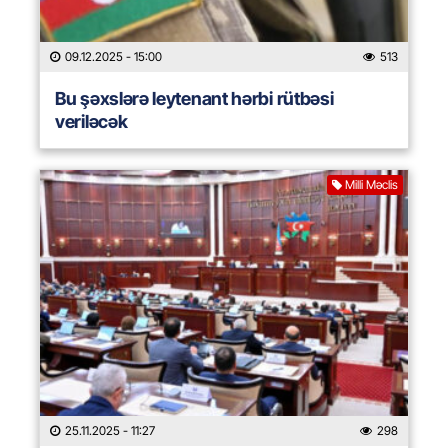
09.12.2025
- 15:00
513
Bu şəxslərə leytenant hərbi rütbəsi
veriləcək
Milli Məclis
25.11.2025
- 11:27
298