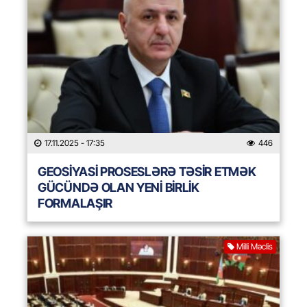
17.11.2025
- 17:35
446
GEOSİYASİ PROSESLƏRƏ TƏSİR ETMƏK
GÜCÜNDƏ OLAN YENİ BİRLİK
FORMALAŞIR
Milli Məclis