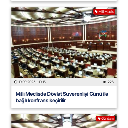
Milli Məclis
19.09.2025
- 10:15
226
Milli Məclisdə Dövlət Suverenliyi Günü ilə
bağlı konfrans keçirilir
Gündəm