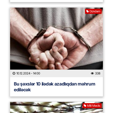
Gündəm
10.12.2024
- 14:00
338
Bu şəxslər 10 ilədək azadlıqdan məhrum
ediləcək
Milli Məclis