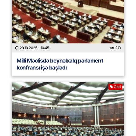
29.10.2025
- 10:45
210
Milli Məclisdə beynəlxalq parlament
konfransı işə başladı
Özəl