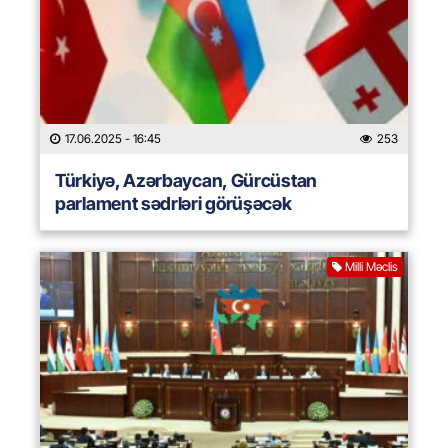
17.06.2025
- 16:45
253
Türkiyə, Azərbaycan, Gürcüstan
parlament sədrləri görüşəcək
Milli Məclis