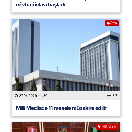
növbəti iclası başladı
Özəl
27.04.2026
- 11:30
217
Milli Məclisdə 11 məsələ müzakirə edilir
Milli Məclis