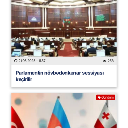
21.06.2025
- 11:57
258
Parlamentin növbədənkənar sessiyası
keçirilir
Gündəm