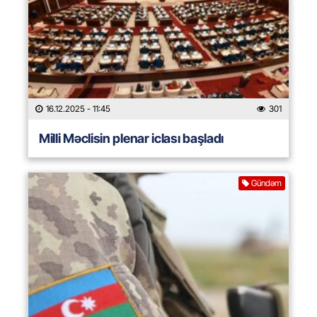
16.12.2025
- 11:45
301
Milli Məclisin plenar iclası başladı
Gündəm