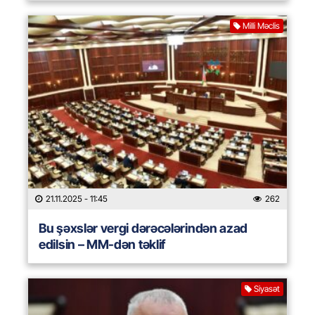
Milli Məclis
21.11.2025
- 11:45
262
Bu şəxslər vergi dərəcələrindən azad
edilsin – MM-dən təklif
Siyasət