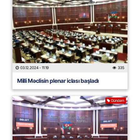
03.12.2024
- 11:19
335
Milli Məclisin plenar iclası başladı
Gündəm