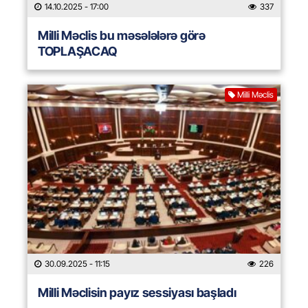
14.10.2025
- 17:00
337
Milli Məclis bu məsələlərə görə
TOPLAŞACAQ
Milli Məclis
30.09.2025
- 11:15
226
Milli Məclisin payız sessiyası başladı