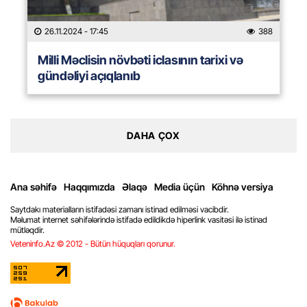
26.11.2024
- 17:45
388
Milli Məclisin növbəti iclasının tarixi və
gündəliyi açıqlanıb
DAHA ÇOX
Ana səhifə
Haqqımızda
Əlaqə
Media üçün
Köhnə versiya
Saytdakı materialların istifadəsi zamanı istinad edilməsi vacibdir.
Məlumat internet səhifələrində istifadə edildikdə hiperlink vasitəsi ilə istinad
mütləqdir.
Veteninfo.Az © 2012 - Bütün hüquqları qorunur.