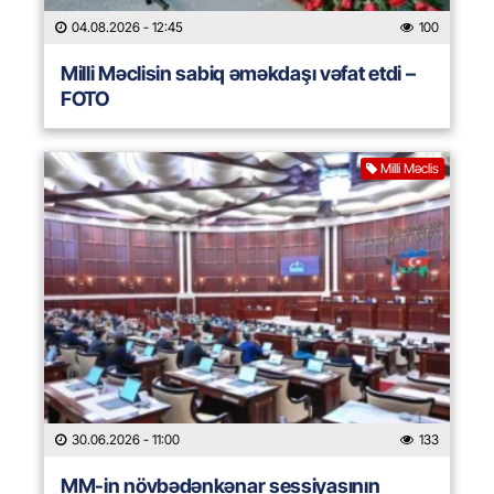
04.08.2026
- 12:45
100
Milli Məclisin sabiq əməkdaşı vəfat etdi –
FOTO
Milli Məclis
30.06.2026
- 11:00
133
MM-in növbədənkənar sessiyasının