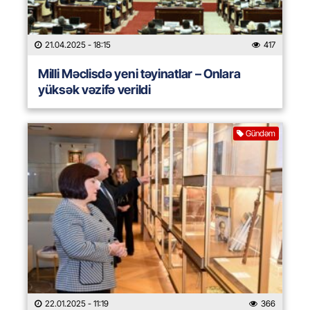
21.04.2025
- 18:15
417
Milli Məclisdə yeni təyinatlar – Onlara
yüksək vəzifə verildi
Gündəm
22.01.2025
- 11:19
366