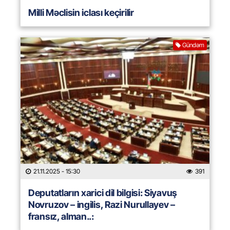
Milli Məclisin iclası keçirilir
Gündəm
21.11.2025
- 15:30
391
Deputatların xarici dil bilgisi: Siyavuş
Novruzov – ingilis, Razi Nurullayev –
fransız, alman..: