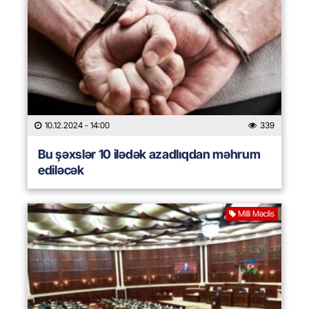
10.12.2024
- 14:00
339
Bu şəxslər 10 ilədək azadlıqdan məhrum
ediləcək
Milli Məclis