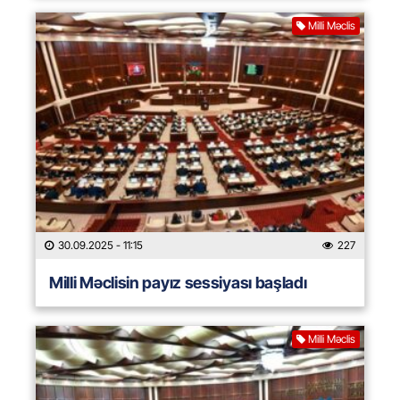
Milli Məclis
30.09.2025
- 11:15
227
Milli Məclisin payız sessiyası başladı
Milli Məclis