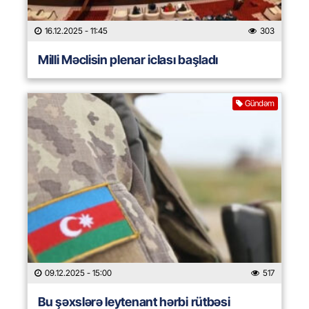
16.12.2025
- 11:45
303
Milli Məclisin plenar iclası başladı
Gündəm
09.12.2025
- 15:00
517
Bu şəxslərə leytenant hərbi rütbəsi