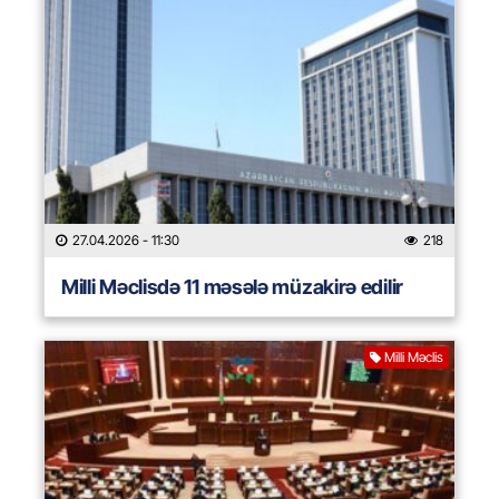
27.04.2026
- 11:30
218
Milli Məclisdə 11 məsələ müzakirə edilir
Milli Məclis