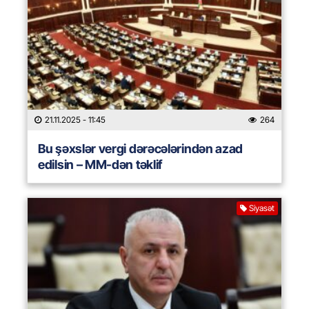
21.11.2025
- 11:45
264
Bu şəxslər vergi dərəcələrindən azad
edilsin – MM-dən təklif
Siyasət