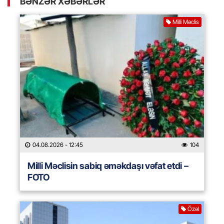
BƏNZƏR XƏBƏRLƏR
Milli Məclis
04.08.2026
- 12:45
104
Milli Məclisin sabiq əməkdaşı vəfat etdi –
FOTO
Özəl