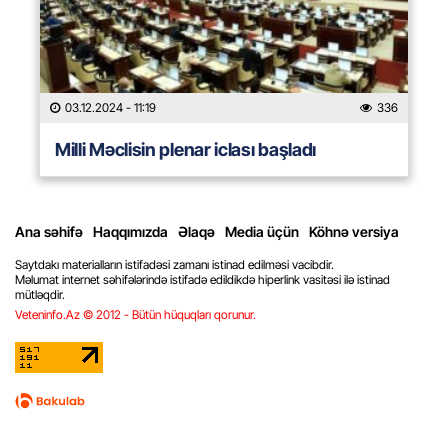
03.12.2024
- 11:19
336
Milli Məclisin plenar iclası başladı
Ana səhifə
Haqqımızda
Əlaqə
Media üçün
Köhnə versiya
Saytdakı materialların istifadəsi zamanı istinad edilməsi vacibdir.
Məlumat internet səhifələrində istifadə edildikdə hiperlink vasitəsi ilə istinad
mütləqdir.
Veteninfo.Az © 2012 - Bütün hüquqları qorunur.