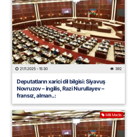
21.11.2025
- 15:30
392
Deputatların xarici dil bilgisi: Siyavuş
Novruzov – ingilis, Razi Nurullayev –
fransız, alman..:
Milli Məclis