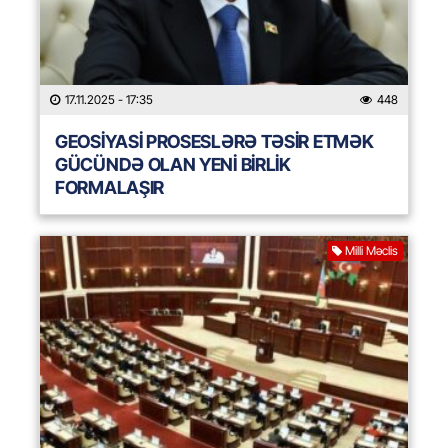
17.11.2025
- 17:35
448
GEOSİYASİ PROSESLƏRƏ TƏSİR ETMƏK
GÜCÜNDƏ OLAN YENİ BİRLİK
FORMALAŞIR
Milli Məclis