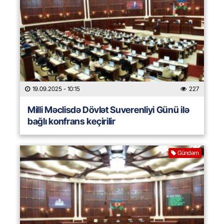
19.09.2025
- 10:15
227
Milli Məclisdə Dövlət Suverenliyi Günü ilə
bağlı konfrans keçirilir
Gündəm