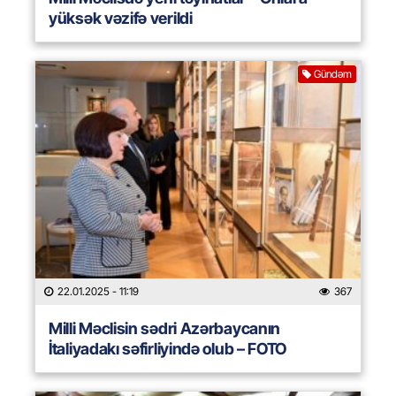
yüksək vəzifə verildi
Gündəm
22.01.2025
- 11:19
367
Milli Məclisin sədri Azərbaycanın
İtaliyadakı səfirliyində olub – FOTO