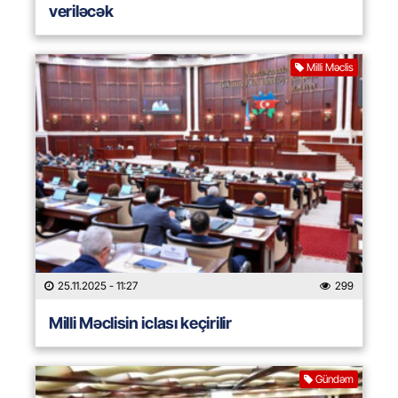
veriləcək
Milli Məclis
25.11.2025
- 11:27
299
Milli Məclisin iclası keçirilir
Gündəm