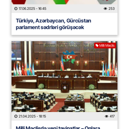
17.06.2025
- 16:45
253
Türkiyə, Azərbaycan, Gürcüstan
parlament sədrləri görüşəcək
Milli Məclis
21.04.2025
- 18:15
417
Milli Məclisdə yeni təyinatlar – Onlara