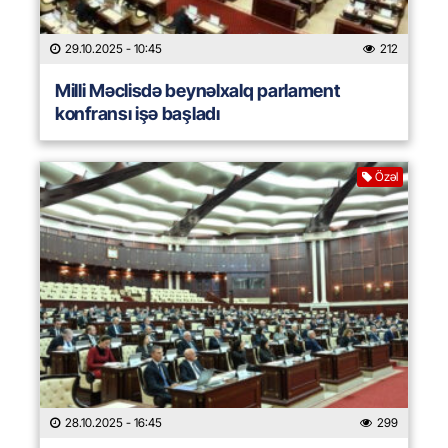
29.10.2025
- 10:45
212
Milli Məclisdə beynəlxalq parlament
konfransı işə başladı
Özəl
28.10.2025
- 16:45
299