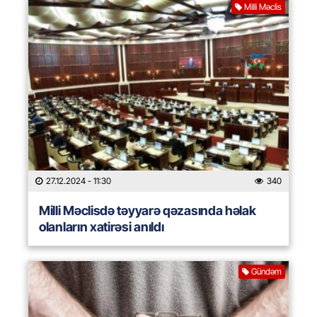
Milli Məclis
27.12.2024
- 11:30
340
Milli Məclisdə təyyarə qəzasında həlak
olanların xatirəsi anıldı
Gündəm