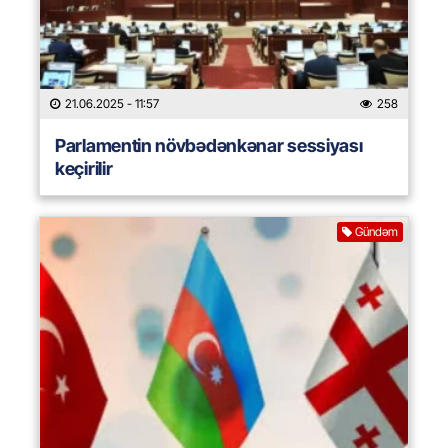
21.06.2025
- 11:57
258
Parlamentin növbədənkənar sessiyası
keçirilir
Gündəm