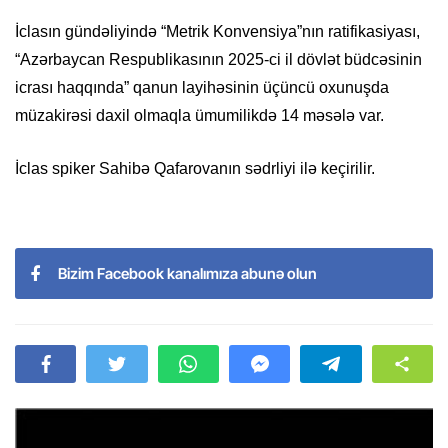
İclasın gündəliyində “Metrik Konvensiya”nın ratifikasiyası,
“Azərbaycan Respublikasının 2025-ci il dövlət büdcəsinin
icrası haqqında” qanun layihəsinin üçüncü oxunuşda
müzakirəsi daxil olmaqla ümumilikdə 14 məsələ var.
İclas spiker Sahibə Qafarovanın sədrliyi ilə keçirilir.
Bizim Facebook kanalımıza abunə olun