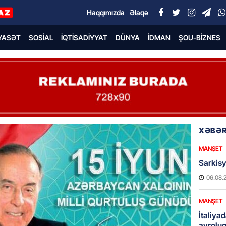
Haqqımızda
Əlaqə
YASƏT
SOSIAL
İQTISADIYYAT
DÜNYA
İDMAN
ŞOU-BIZNES
XƏBƏR
MANŞET
Sarkisy
06.08.
MANŞET
İtaliyad
avroluq 