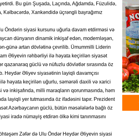
05.08.
ə yetirdi. Bu gün Şuşada, Laçında, Ağdamda, Füzulidə,
a, Kəlbəcərdə, Xankəndidə üçrəngli bayrağımız
REKLAM
Kapital
lu Öndərin siyasi kursunu uğurla davam etdirməsi və
buraxıl
üstələd
aycan dünyanın dinamik inkişaf edən, modernləşən,
05.08.
-günə artan dövlətinə çevrilib. Ümummilli Liderin
am Əliyevin rəhbərliyi ilə həyata keçirilən siyasət
İDMAN
ər qazanaraq güclü və nüfuzlu dövlətlər sırasında öz
Bu fut
 Heydər Əliyev siyasətinin layiqli davamçısı
05.08.
ilə həyata keçirilən uğurlu, səmərəli daxili və xarici
i və inkişafında, milli maraqların qorunmasında, həm
DÜNYA
a layiqli yer tutmasında öz ifadəsini tapır. Prezident
Türkiyə
yasət Azərbaycanın güclü, bütün məsələlərlə bağlı öz
05.08.
iyasi iradə nümayiş etdirən ölkə kimi tanınmasını
GÜNDƏM
Metroya
htəşəm Zəfər də Ulu Öndər Heydər Əliyevin siyasi