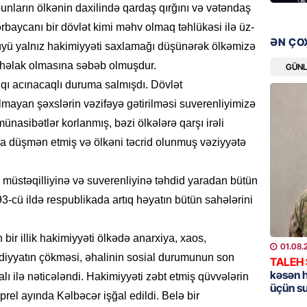
“Kaddeh
bunların ölkənin daxilində qardaş qırğını və vətəndaş
VÖEN-si
baycanı bir dövlət kimi məhv olmaq təhlükəsi ilə üz-
Müştəri
ƏN ÇO
ü yalnız hakimiyyəti saxlamağı düşünərək ölkəmizə
06.08.
n həlak olmasına səbəb olmuşdur.
GÜN
lqı acınacaqlı duruma salmışdı. Dövlət
ÖZƏL
lmayan şəxslərin vəzifəyə gətirilməsi suverenliyimizə
Köpəkba
onlarla
ünasibətlər korlanmış, bəzi ölkələrə qarşı irəli
ALİMLƏ
la düşmən etmiş və ölkəni təcrid olunmuş vəziyyətə
06.08.
n müstəqilliyinə və suverenliyinə təhdid yaradan bütün
GÜNDƏM
3-cü ildə respublikada artıq həyatın bütün sahələrini
Ceyhun
səfəri 
ir illik hakimiyyəti ölkədə anarxiya, xaos,
06.08.
01.08.
adiyyatın çökməsi, əhalinin sosial durumunun son
TALEH
BANNER
kəsən 
alı ilə nəticələndi. Hakimiyyəti zəbt etmiş qüvvələrin
üçün s
Məşhur
prel ayında Kəlbəcər işğal edildi. Belə bir
yetiril