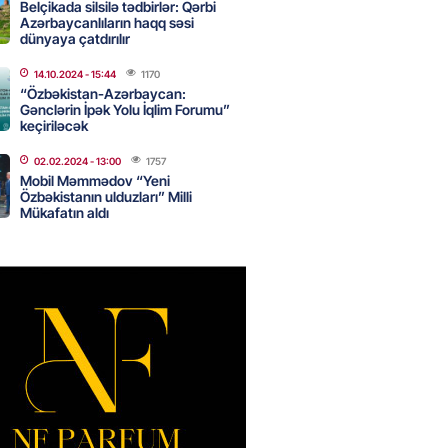
yə yayda qar yağdı
Belçikada silsilə tədbirlər: Qərbi
Azərbaycanlıların haqq səsi
2026
- 10:15
78
dünyaya çatdırılır
14.10.2024
- 15:44
1170
“Özbəkistan-Azərbaycan:
ada Xirosima qurbanlarının
Gənclərin İpək Yolu İqlim Forumu”
i yad ediləcək
keçiriləcək
2026
- 10:00
72
02.02.2024
- 13:00
1757
Mobil Məmmədov “Yeni
Özbəkistanın ulduzları” Milli
Mükafatın aldı
Qənizadə açıqlama verdi
2026
- 09:45
73
bölgəsində problem bitdi –
Şurvan kanalını qısa müddətdə
lədi
2026
- 22:08
322