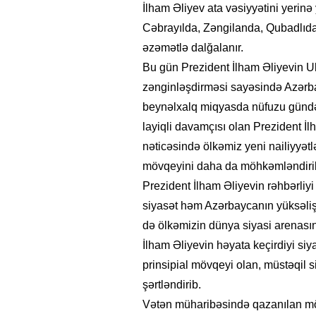
İlham Əliyev ata vəsiyyətini yerin
Cəbrayılda, Zəngilanda, Qubadlıd
əzəmətlə dalğalanır.
Bu gün Prezident İlham Əliyevin U
zənginləşdirməsi sayəsində Azərb
beynəlxalq miqyasda nüfuzu gündən
layiqli davamçısı olan Prezident İlh
nəticəsində ölkəmiz yeni nailiyyətl
mövqeyini daha da möhkəmləndirib.
Prezident İlham Əliyevin rəhbərliyi 
siyasət həm Azərbaycanın yüksəliş
də ölkəmizin dünya siyasi arenasınd
İlham Əliyevin həyata keçirdiyi si
prinsipial mövqeyi olan, müstəqil s
şərtləndirib.
Vətən müharibəsində qazanılan mö