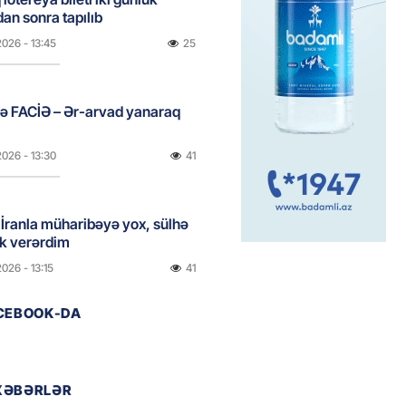
dan sonra tapılıb
2026
- 13:45
25
ə FACİƏ – Ər-arvad yanaraq
2026
- 13:30
41
İranla müharibəyə yox, sülhə
k verərdim
2026
- 13:15
41
ACEBOOK-DA
ycan üzərindən Ermənistana
buğdası gedib
2026
- 13:00
50
XƏBƏRLƏR