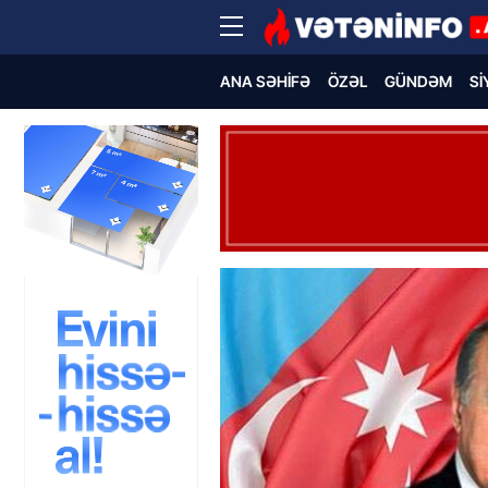
ANA SƏHIFƏ
ÖZƏL
GÜNDƏM
SI