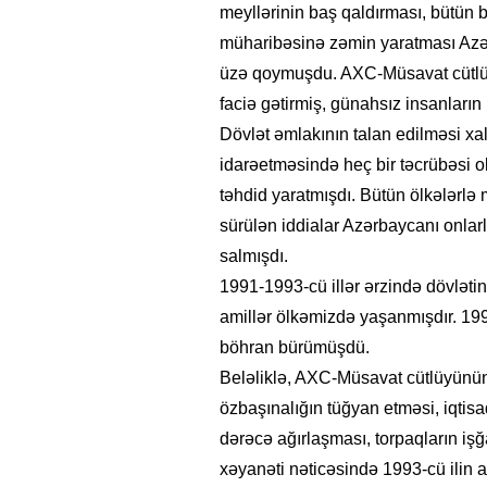
meyllərinin baş qaldırması, bütün 
müharibəsinə zəmin yaratması Azər
üzə qoymuşdu. AXC-Müsavat cütlüy
faciə gətirmiş, günahsız insanları
Dövlət əmlakının talan edilməsi xa
idarəetməsində heç bir təcrübəsi o
təhdid yaratmışdı. Bütün ölkələrlə m
sürülən iddialar Azərbaycanı onlar
salmışdı.
1991-1993-cü illər ərzində dövləti
amillər ölkəmizdə yaşanmışdır. 199
böhran bürümüşdü.
Beləliklə, AXC-Müsavat cütlüyünün b
özbaşınalığın tüğyan etməsi, iqtis
dərəcə ağırlaşması, torpaqların işğ
xəyanəti nəticəsində 1993-cü ilin a