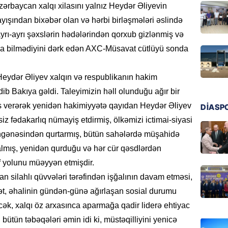
zərbaycan xalqı xilasını yalnız Heydər Əliyevin
06.08.
ayışından bixəbər olan və hərbi birləşmələri əslində
yrı-ayrı şəxslərin hədələrindən qorxub gizlənmiş və
BANNER
 ala bilmədiyini dərk edən AXC-Müsavat cütlüyü sonda
İran ər
hədələy
06.08.
Heydər Əliyev xalqın və respublikanın hakim
edib Bakıya gəldi. Taleyimizin həll olunduğu ağır bir
MANŞET
əs verərək yenidən hakimiyyətə qayıdan Heydər Əliyev
DİASP
Türkiyə
z fədakarlıq nümayiş etdirmiş, ölkəmizi ictimai-siyasi
hücumla
ngənəsindən qurtarmış, bütün sahələrdə müşahidə
06.08.
almış, yenidən qurduğu və hər cür qəsdlərdən
HIDROME
f yolunu müəyyən etmişdir.
Bu əraz
n silahlı qüvvələri tərəfindən işğalının davam etməsi,
ət, əhalinin gündən-günə ağırlaşan sosial durumu
06.08.
əcək, xalqı öz arxasınca aparmağa qadir liderə ehtiyac
BANNER
bütün təbəqələri əmin idi ki, müstəqilliyini yenicə