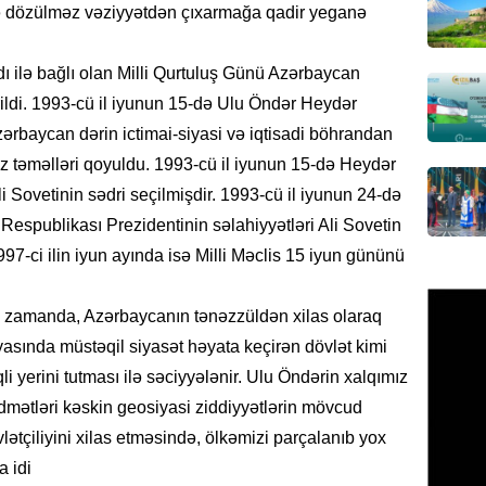
Bu ölkə
və dözülməz vəziyyətdən çıxarmağa qadir yeganə
06.08.
ı ilə bağlı olan Milli Qurtuluş Günü Azərbaycan
GÜNDƏM
vrildi. 1993-cü il iyunun 15-də Ulu Öndər Heydər
Yaponiy
zərbaycan dərin ictimai-siyasi və iqtisadi böhrandan
xatirəs
lmaz təməlləri qoyuldu. 1993-cü il iyunun 15-də Heydər
06.08.
 Sovetinin sədri seçilmişdir. 1993-cü il iyunun 24-də
GÜNDƏM
 Respublikası Prezidentinin səlahiyyətləri Ali Sovetin
Çingiz 
997-ci ilin iyun ayında isə Milli Məclis 15 iyun gününü
06.08.
yni zamanda, Azərbaycanın tənəzzüldən xilas olaraq
GÜNDƏM
asında müstəqil siyasət həyata keçirən dövlət kimi
Şirvan 
i yerini tutması ilə səciyyələnir. Ulu Öndərin xalqımız
ADSEA 
bərpa e
idmətləri kəskin geosiyasi ziddiyyətlərin mövcud
ətçiliyini xilas etməsində, ölkəmizi parçalanıb yox
05.08.
 idi