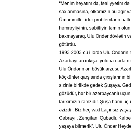
“Mənim həyatım da, fəaliyyətim də 
saxlanmasına, ölkəmizin bu ağır v
Ümummilli Lider problemlərin həlli
həmrəyliyinin, sabitliyin təmin olu
baxmayaraq, Ulu Öndər dövlətin və 
götürdü.
1993-2003-cü illərdə Ulu Öndərin rə
Azərbaycan inkişaf yoluna qədəm 
Ulu Öndərin ən böyük arzusu Azərb
köçkünlər qarşısında çıxışlarının bi
sizinlə birlikdə gedək Şuşaya. Ge
gözüdür, hər bir azərbaycanlı üçün
tariximizin rəmzidir. Şuşa hamı üç
əzizdir. Biz heç vaxt Laçınsız yaşa
Cəbrayıl, Zəngilan, Qubadlı, Kəlbəc
yaşaya bilmərik”. Ulu Öndər Heydər 