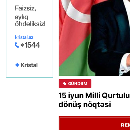
GÜNDƏM
15 iyun Milli Qurtu
dönüş nöqtəsi