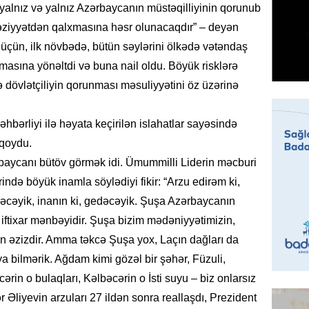
İDMAN
yalnız və yalnız Azərbaycanın müstəqilliyinin qorunub
Bu gün
əziyyətdən qalxmasına həsr olunacaqdır” – deyən
klubu i
 üçün, ilk növbədə, bütün səylərini ölkədə vətəndaş
05.08.
nmasına yönəltdi və buna nail oldu. Böyük risklərə
dövlətçiliyin qorunması məsuliyyətini öz üzərinə
ÖZƏL
Ukrayn
Almani
hbərliyi ilə həyata keçirilən islahatlar sayəsində
qaldı
qoydu.
05.08.
aycanı bütöv görmək idi. Ümummilli Liderin məcburi
rində böyük inamla söylədiyi fikir: “Arzu edirəm ki,
HADISƏ
dəcəyik, inanın ki, gedəcəyik. Şuşa Azərbaycanın
Evdən 5
əşyalar
 iftixar mənbəyidir. Şuşa bizim mədəniyyətimizin,
ün əzizdir. Amma təkcə Şuşa yox, Laçın dağları da
05.08.
ya bilmərik. Ağdam kimi gözəl bir şəhər, Füzuli,
ÖZƏL
ərin o bulaqları, Kəlbəcərin o İsti suyu – biz onlarsız
Hörmüz 
Əliyevin arzuları 27 ildən sonra reallaşdı, Prezident