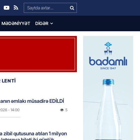
Search…
MƏDƏNIYYƏT
DIGƏR
 LENTİ
anın əmlakı müsadirə EDİLDİ
2026
- 14:00
5
a zibil qutusuna atılan 1 milyon
lotereya bileti iki günlük