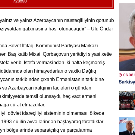
BANNER
ABŞ-da 
gələcək
yalnız və yalnız Azərbaycanın müstəqilliyinin qorunub
qadağa 
əziyyətdən qalxmasına həsr olunacaqdır” – Ulu Öndər
06.08.
ında Sovet İttifaqı Kommunist Partiyası Mərkəzi
GÜNDƏM
n Baş katib Mixail Qorbaçovun yeritdiyi siyasi xəttə
Rusiya
istefa verib. İstefa verməsindən iki həftə keçməmiş
istəyir
 iqtidarında olan himayədarları o vaxtkı Dağlıq
06.08.
06.08.
canın tərkibindən çıxarıb Ermənistanın tərkibinə
Sarkisy
GÜNDƏM
ış və Azərbaycan xalqının faciələri o gündən
Hamımı
akimiyyətdə təmsil olunsaydı, heç vaxt erməni
– Səbəb
tmağa cürət etməzdilər.
DÜŞƏC
iyi, dövlət idarəçiliyi sisteminin olmaması, ölkədə
06.08.
n 1993-сü ilin əvvəllərindən başlayaraq törətdikləri
BANNER
yrı bölgələrində separatçılıq və parçalanma