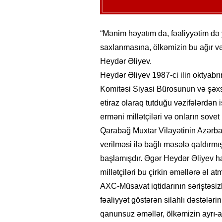
“Mənim həyatım da, fəaliyyətim də 
saxlanmasına, ölkəmizin bu ağır v
Heydər Əliyev.
Heydər Əliyev 1987-ci ilin oktyabr
Komitəsi Siyasi Bürosunun və şəxsə
etiraz olaraq tutduğu vəzifələrdən 
erməni millətçiləri və onların sovet
Qarabağ Muxtar Vilayətinin Azərbay
verilməsi ilə bağlı məsələ qaldırm
başlamışdır. Əgər Heydər Əliyev h
millətçiləri bu çirkin əməllərə əl a
AXC-Müsavat iqtidarının səriştəsizl
fəaliyyət göstərən silahlı dəstələri
qanunsuz əməllər, ölkəmizin ayrı-a