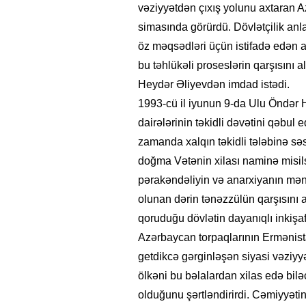
vəziyyətdən çıxış yolunu axtaran A
simasında görürdü. Dövlətçilik anl
öz məqsədləri üçün istifadə edən a
bu təhlükəli proseslərin qarşısını
Heydər Əliyevdən imdad istədi.
1993-cü il iyunun 9-da Ulu Öndər 
dairələrinin təkidli dəvətini qəbul 
zamanda xalqın təkidli tələbinə s
doğma Vətənin xilası naminə misilsi
pərakəndəliyin və anarxiyanın mə
olunan dərin tənəzzülün qarşısını 
qoruduğu dövlətin dayanıqlı inkişa
Azərbaycan torpaqlarının Ermənista
getdikcə gərginləşən siyasi vəziyy
ölkəni bu bəlalardan xilas edə bil
olduğunu şərtləndirirdi. Cəmiyyətin 