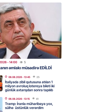
qalma müddətinizi aşsanız,
də ABŞ-a girişinizə daimi
qoyula bilər
2026
- 12:45
45
 Qafanda baş konsulluq açmaq
2026
- 12:30
60
2026
- 14:00
5
anın əmlakı müsadirə EDİLDİ
06.08.2026
- 13:45
25
z niyə davamlı olaraq yorğunuq
İtaliyada zibil qutusuna atılan 1
ini biləndə ŞOKA
milyon avroluq lotereya bileti iki
ƏKSİNİZ
günlük axtarışdan sonra tapılıb
2026
- 12:15
56
06.08.2026
- 13:15
41
Tramp: İranla müharibəyə yox,
sülhə üstünlük verərdim