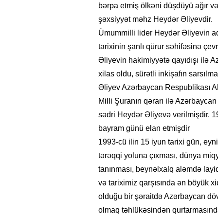
bərpa etmiş ölkəni düşdüyü ağır 
şəxsiyyət məhz Heydər Əliyevdir.
Ümummilli lider Heydər Əliyevin ad
tarixinin şanlı qürur səhifəsinə çe
Əliyevin hakimiyyətə qayıdışı ilə A
xilas oldu, sürətli inkişafın sarsı
Əliyev Azərbaycan Respublikası Ali
Milli Şuranın qərarı ilə Azərbaycan
sədri Heydər Əliyevə verilmişdir. 1
bayram günü elan etmişdir
1993-cü ilin 15 iyun tarixi gün, e
tərəqqi yoluna çıxması, dünya miqy
tanınması, beynəlxalq aləmdə layiql
və tariximiz qarşısında ən böyük x
olduğu bir şəraitdə Azərbaycan dövl
olmaq təhlükəsindən qurtarmasında