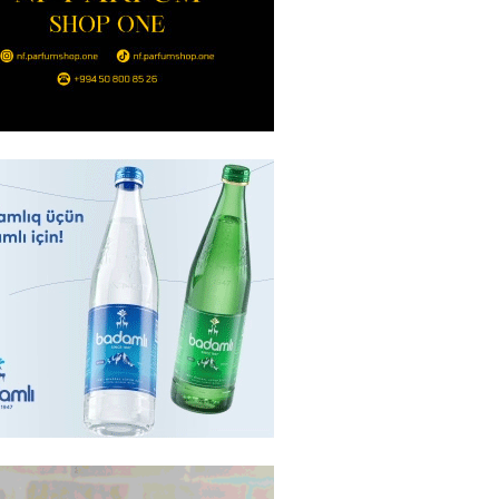
 “Sabah” Danimarkada “Orhus”
lə qarşılaşacaq
2026
- 17:45
327
aya məxsus təyyarə
yada dron hücumuna məruz
2026
- 17:30
186
 min manatlıq qızıl-zinət
ı oğurlayan şəxs saxlanılıb
2026
- 17:15
109
boğazı tezliklə açılacaq- Tramp