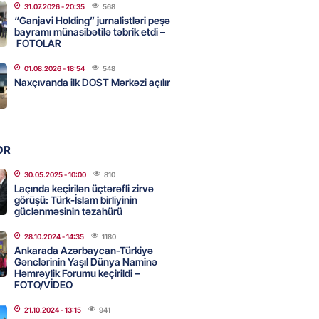
31.07.2026
- 20:35
568
2026
- 11:15
60
“Ganjavi Holding” jurnalistləri peşə
bayramı münasibətilə təbrik etdi –
FOTOLAR
əb ölkələrinə zərbə endirməklə
01.08.2026
- 18:54
548
Naxçıvanda ilk DOST Mərkəzi açılır
ir
2026
- 11:00
67
OR
 Qara dənizdə mülki gəmilərə
rı qəbuledilməz hesab edir
30.05.2025
- 10:00
810
Laçında keçirilən üçtərəfli zirvə
2026
- 10:45
75
görüşü: Türk-İslam birliyinin
güclənməsinin təzahürü
TEOROLOGIYA
28.10.2024
- 14:35
1180
ilərə yağış yağıb
Ankarada Azərbaycan-Türkiyə
Gənclərinin Yaşıl Dünya Naminə
2026
- 10:30
60
Həmrəylik Forumu keçirildi –
FOTO/VİDEO
21.10.2024
- 13:15
941