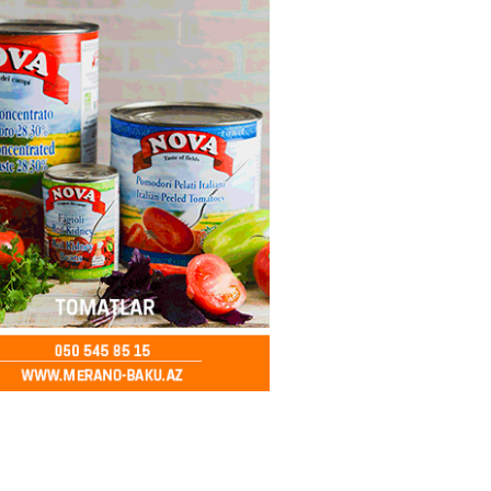
2026
- 17:00
205
 Bank-ın istiqrazlarına tələbat
ış həcmini üç dəfəyə yaxın
i
2026
- 16:59
203
bolçu “Real Madrid”dən GETDİ
2026
- 16:45
202
 HHQ-nin ilk qadın generalı oldu
2026
- 16:30
203
 və universitetlərə yaxın ev