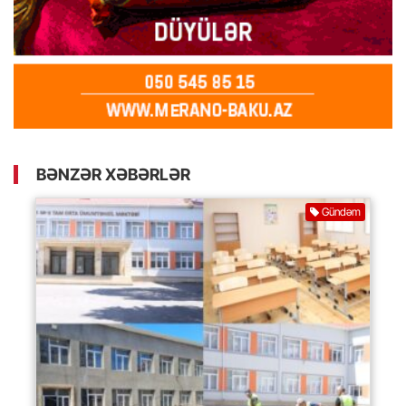
BƏNZƏR XƏBƏRLƏR
Gündəm