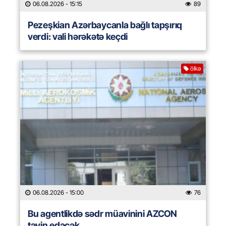
06.08.2026
- 15:15
89
Pezeşkian Azərbaycanla bağlı tapşırıq
verdi: vali hərəkətə keçdi
ölkə
06.08.2026
- 15:00
76
Bu agentlikdə sədr müavinini AZCON
təyin edəcək