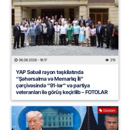
06.08.2026
- 16:17
215
YAP Səbail rayon təşkilatında
“Şəhərsalma və Memarlıq İli”
çərçivəsində “91-lər” və partiya
veteranları ilə görüş keçirilib – FOTOLAR
Gündəm