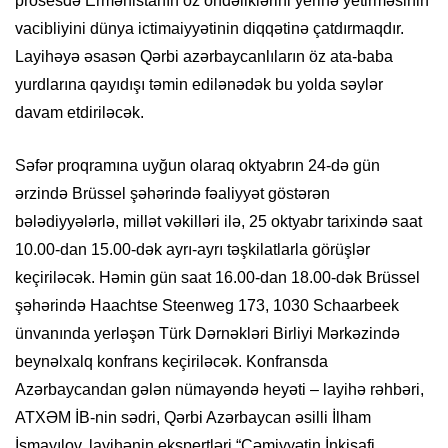
prosesdə Ermənistanın öz öhdəliklərini yerinə yetirməsinin
vacibliyini dünya ictimaiyyətinin diqqətinə çatdırmaqdır.
Layihəyə əsasən Qərbi azərbaycanlıların öz ata-baba
yurdlarına qayıdışı təmin edilənədək bu yolda səylər
davam etdiriləcək.
Səfər proqramına uyğun olaraq oktyabrın 24-də gün
ərzində Brüssel şəhərində fəaliyyət göstərən
bələdiyyələrlə, millət vəkilləri ilə, 25 oktyabr tarixində saat
10.00-dan 15.00-dək ayrı-ayrı təşkilatlarla görüşlər
keçiriləcək. Həmin gün saat 16.00-dan 18.00-dək Brüssel
şəhərində Haachtse Steenweg 173, 1030 Schaarbeek
ünvanında yerləşən Türk Dərnəkləri Birliyi Mərkəzində
beynəlxalq konfrans keçiriləcək. Konfransda
Azərbaycandan gələn nümayəndə heyəti – layihə rəhbəri,
ATXƏM İB-nin sədri, Qərbi Azərbaycan əsilli İlham
İsmayılov, layihənin ekspertləri “Cəmiyyətin İnkişafi