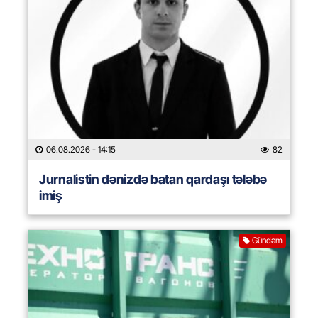
06.08.2026
- 14:15
82
Jurnalistin dənizdə batan qardaşı tələbə
imiş
Gündəm