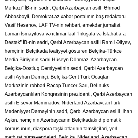
Mərkəzi” İB-nin sədri, Qərbi Azərbaycan əsilli Əhməd
Abbasbəyli, Demokrat.az xəbər portalının baş redaktoru
Vasif Həsənov, LAF TV-nin rəhbəri, əməkdar jurnalist
Ləman İsmayılova və ictimai fəal “İnkişafa və İslahatlara
Dəstək” İB-nin sədri, Qərbi Azərbaycan əsilli Ramil Əliyev,
həmçinin Belçikada fəaliyyət göstərən Belçika-Türkcə
Media Birliyinin sədri Hüseyn Dönməz, Azərbaycan-
Belçika-Dostluq Cəmiyyətinin sədri, Qərbi Azərbaycan
əsilli Ayhan Dəmirçi, Belçika-Gent Türk Ocaqları
Mərkəzinin rəhbəri Rəcəp Tuncer Sarı, Belinuks
Azərbaycanlıları Konqresinin prezidenti, Qərbi Azərbaycan
əsilli Elsevər Məmmədov, Niderland AzərbaycanTürk
Mədəniyyət Dərnəyinin sədri, Qərbi Azərbaycan əsilli İlhan
Aşkın, həmçinin Azərbaycanın Belçikadakı diplomatik
korpusunun, diaspora təşkilatlarının təmsilçiləri, yerli
mətbuat nümayəndələri, Belçika, Niderland, Azərbaycan,