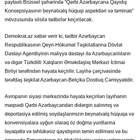
paytaxtı Brüssel şəhərində “Qərbi Azərbaycana Qayıdış
Konsepsiyasının beynəlxalq hüquqi aspektləri və təminatı”
mövzusunda silsilə tədbirlər keçiriləcək.
Demokrat.az xəbər verir ki, tədbir Azərbaycan
Respublikasının Qeyri-Hökumət Təşkilatlarına Dövlət
Dəstəyi Agentliyinin maliyyə dəstəyi ilə Azərbaycanlıların
və digər Türkdilli Xalqların Əməkdaşlıq Mərkəzi İctimai
Birliyi tərəfindən həyata keçirilir. Layihə çərçivəsində
tərəfdaş təşkilat Azərbaycan-Belçika Dostluq Cəmiyyətidir.
Avropanın siyasi mərkəzində həyata keçirilən layihənin
məqsədi Qərbi Azərbaycandan didərgin salınmış və
deportasiya edilmiş soydaşlarımızın beynəlxalq hüquqa və
konvensiyalara uyğun olaraq öz doğma yurdlarına
ləyaqətlə və təhlükəsiz qayıdışının təmin edilməsi və bu