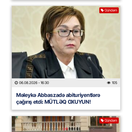
Gündəm
06.08.2026
- 16:30
105
Məleykə Abbaszadə abituriyentlərə
çağırış etdi: MÜTLƏQ OXUYUN!
Gündəm