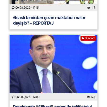
06.08.2026
- 17:15
114
Əsaslı təmirdən çıxan məktəbdə nələr
dəyişib? – REPORTAJ
Gündəm
06.08.2026
- 17:00
175
Prezidentin “Şöhrət” ordeni ilə təltif etdiyi