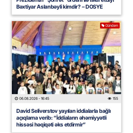
Bəxtiyar Aslanbəyli kimdir? – DOSYE
Gündəm
06.08.2026
- 16:45
155
David Seliverstov yayılan iddialarla bağlı
açıqlama verib: “İddiaların əhəmiyyətli
hissəsi həqiqəti əks etdirmir”