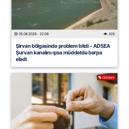
05.08.2026
- 22:08
329
Şirvan bölgəsində problem bitdi – ADSEA
Şurvan kanalını qısa müddətdə bərpa
elədi
Gündəm