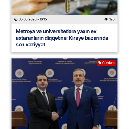
05.08.2026
- 16:15
126
Metroya və universitetlərə yaxın ev
axtaranların diqqətinə: Kirayə bazarında
son vəziyyət
Gündəm