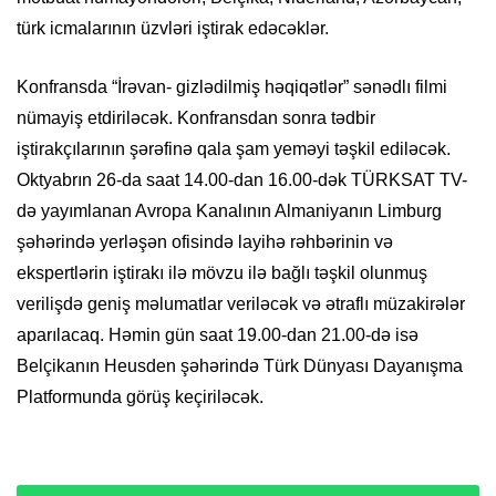
türk icmalarının üzvləri iştirak edəcəklər.
Konfransda “İrəvan- gizlədilmiş həqiqətlər” sənədlı filmi
nümayiş etdiriləcək. Konfransdan sonra tədbir
iştirakçılarının şərəfinə qala şam yeməyi təşkil ediləcək.
Oktyabrın 26-da saat 14.00-dan 16.00-dək TÜRKSAT TV-
də yayımlanan Avropa Kanalının Almaniyanın Limburg
şəhərində yerləşən ofisində layihə rəhbərinin və
ekspertlərin iştirakı ilə mövzu ilə bağlı təşkil olunmuş
verilişdə geniş məlumatlar veriləcək və ətraflı müzakirələr
aparılacaq. Həmin gün saat 19.00-dan 21.00-də isə
Belçikanın Heusden şəhərində Türk Dünyası Dayanışma
Platformunda görüş keçiriləcək.