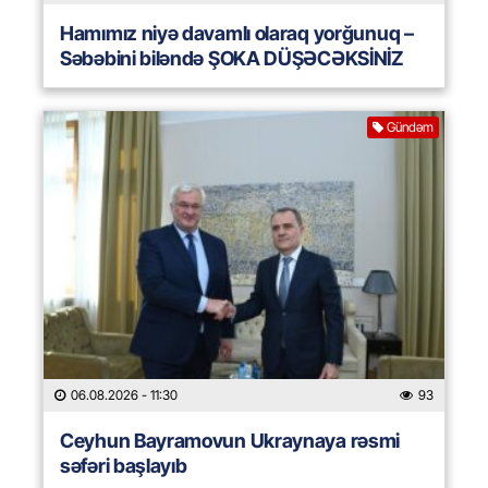
Hamımız niyə davamlı olaraq yorğunuq –
Səbəbini biləndə ŞOKA DÜŞƏCƏKSİNİZ
Gündəm
06.08.2026
- 11:30
93
Ceyhun Bayramovun Ukraynaya rəsmi
səfəri başlayıb