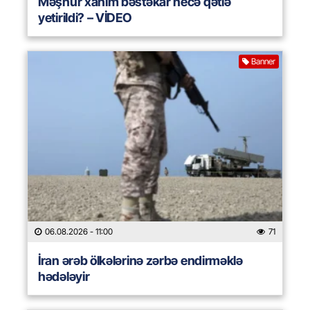
Məşhur xanım bəstəkar necə qətlə
yetirildi? – VİDEO
Banner
06.08.2026
- 11:00
71
İran ərəb ölkələrinə zərbə endirməklə
hədələyir