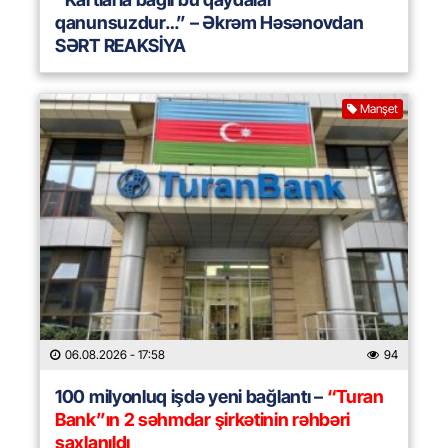
qanunsuzdur…” – Əkrəm Həsənovdan
SƏRT REAKSİYA
Manşet
06.08.2026
- 17:58
94
100 milyonluq işdə yeni bağlantı –
“Turan
Bank”ın 2 səhmdar şirkətinin rəhbəri
saxlanıldı