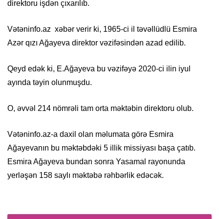
direktoru işdən çıxarılıb.
Vətəninfo.az xəbər verir ki, 1965-ci il təvəllüdlü Esmira
Azər qızı Ağayeva direktor vəzifəsindən azad edilib.
Qeyd edək ki, E.Ağayeva bu vəzifəyə 2020-ci ilin iyul
ayında təyin olunmuşdu.
O, əvvəl 214 nömrəli tam orta məktəbin direktoru olub.
Vətəninfo.az-a daxil olan məlumata görə Esmira
Ağayevanın bu məktəbdəki 5 illik missiyası başa çatıb.
Esmira Ağayeva bundan sonra Yasamal rayonunda
yerləşən 158 saylı məktəbə rəhbərlik edəcək.