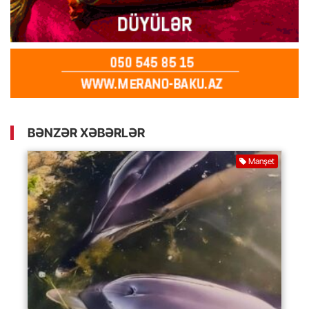
BƏNZƏR XƏBƏRLƏR
Manşet