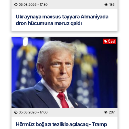
05.08.2026
- 17:30
186
Ukraynaya məxsus təyyarə Almaniyada
dron hücumuna məruz qaldı
Özəl
05.08.2026
- 17:00
207
Hörmüz boğazı tezliklə açılacaq- Tramp