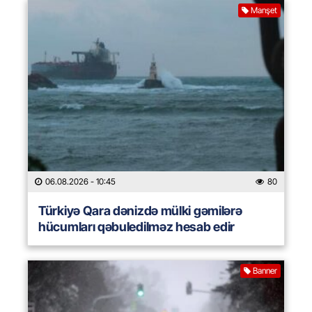
Manşet
06.08.2026
- 10:45
80
Türkiyə Qara dənizdə mülki gəmilərə
hücumları qəbuledilməz hesab edir
Banner