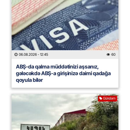
06.08.2026
- 12:45
60
ABŞ-da qalma müddətinizi aşsanız,
gələcəkdə ABŞ-a girişinizə daimi qadağa
qoyula bilər
Gündəm