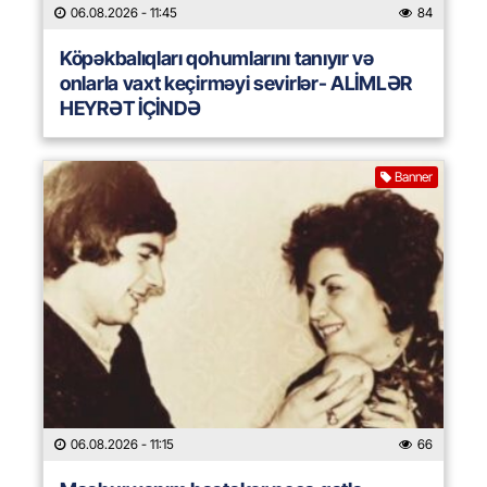
06.08.2026
- 11:45
84
Köpəkbalıqları qohumlarını tanıyır və
onlarla vaxt keçirməyi sevirlər- ALİMLƏR
HEYRƏT İÇİNDƏ
Banner
06.08.2026
- 11:15
66