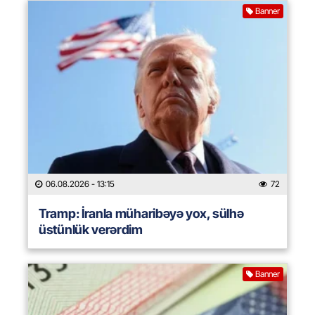
Banner
06.08.2026
- 13:15
72
Tramp: İranla müharibəyə yox, sülhə
üstünlük verərdim
Banner