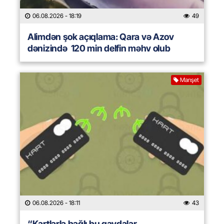
06.08.2026
- 18:19
49
Alimdən şok açıqlama: Qara və Azov
dənizində 120 min delfin məhv olub
Manşet
06.08.2026
- 18:11
43
“Kartlarla bağlı bu qaydalar