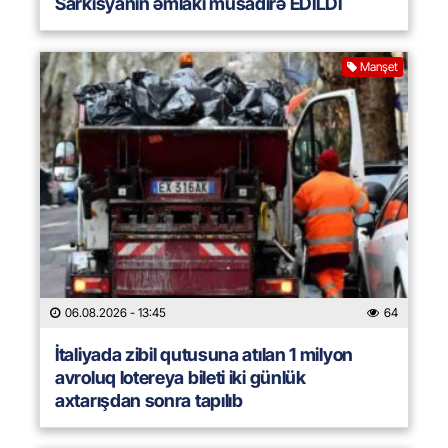
Sarkisyanın əmlakı müsadirə EDİLDİ
Manşet
06.08.2026
- 13:45
64
İtaliyada zibil qutusuna atılan 1 milyon
avroluq lotereya bileti iki günlük
axtarışdan sonra tapılıb