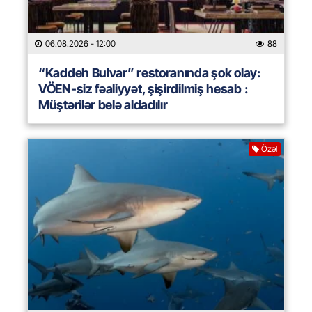
06.08.2026
- 12:00
88
“Kaddeh Bulvar” restoranında şok olay:
VÖEN-siz fəaliyyət, şişirdilmiş hesab :
Müştərilər belə aldadılır
Özəl