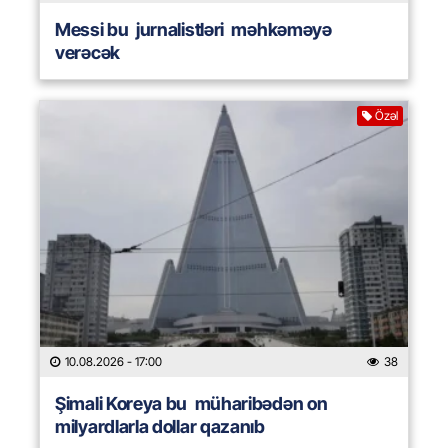
Messi bu jurnalistləri məhkəməyə
verəcək
Özəl
10.08.2026
- 17:00
38
Şimali Koreya bu müharibədən on
milyardlarla dollar qazanıb