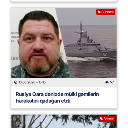
Gündəm
10.08.2026
- 15:15
57
Rusiya Qara dənizdə mülki gəmilərin
hərəkətini qadağan etdi
Banner