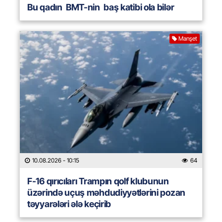
Bu qadın BMT-nin baş katibi ola bilər
Manşet
10.08.2026
- 10:15
64
F-16 qırıcıları Trampın qolf klubunun
üzərində uçuş məhdudiyyətlərini pozan
təyyarələri ələ keçirib