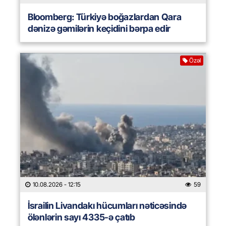
Bloomberg: Türkiyə boğazlardan Qara
dənizə gəmilərin keçidini bərpa edir
Özəl
10.08.2026
- 12:15
59
İsrailin Livandakı hücumları nəticəsində
ölənlərin sayı 4335-ə çatıb