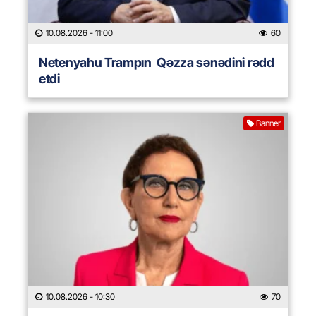
10.08.2026
- 11:00
60
Netenyahu Trampın Qəzza sənədini rədd
etdi
Banner
10.08.2026
- 10:30
70