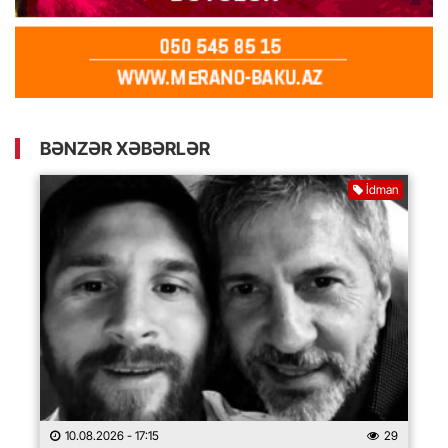
BƏNZƏR XƏBƏRLƏR
İdman
10.08.2026
- 17:15
29