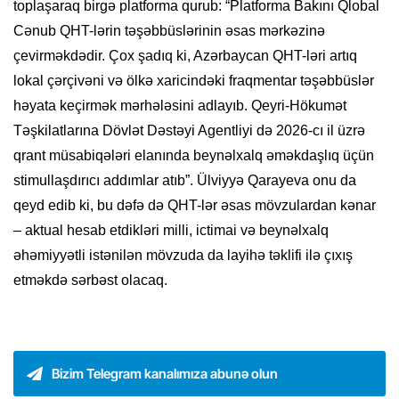
toplaşaraq birgə platforma qurub: “Platforma Bakını Qlobal
Cənub QHT-lərin təşəbbüslərinin əsas mərkəzinə
çevirməkdədir. Çox şadıq ki, Azərbaycan QHT-ləri artıq
lokal çərçivəni və ölkə xaricindəki fraqmentar təşəbbüslər
həyata keçirmək mərhələsini adlayıb. Qeyri-Hökumət
Təşkilatlarına Dövlət Dəstəyi Agentliyi də 2026-cı il üzrə
qrant müsabiqələri elanında beynəlxalq əməkdaşlıq üçün
stimullaşdırıcı addımlar atıb”. Ülviyyə Qarayeva onu da
qeyd edib ki, bu dəfə də QHT-lər əsas mövzulardan kənar
– aktual hesab etdikləri milli, ictimai və beynəlxalq
əhəmiyyətli istənilən mövzuda da layihə təklifi ilə çıxış
etməkdə sərbəst olacaq.
Bizim Telegram kanalımıza abunə olun