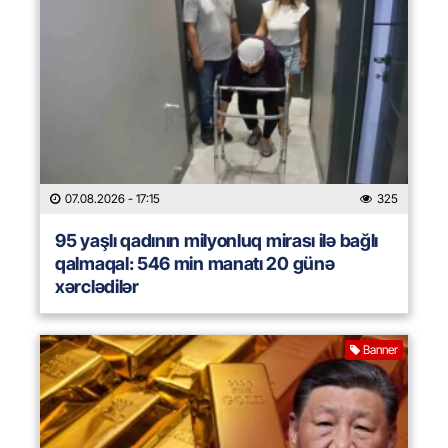
07.08.2026
- 17:15
325
95 yaşlı qadının milyonluq mirası ilə bağlı
qalmaqal: 546 min manatı 20 günə
xərclədilər
Banner