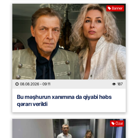
Banner
08.08.2026
- 09:11
187
Bu məşhurun xanımına da qiyabi həbs
qərarı verildi
Özəl