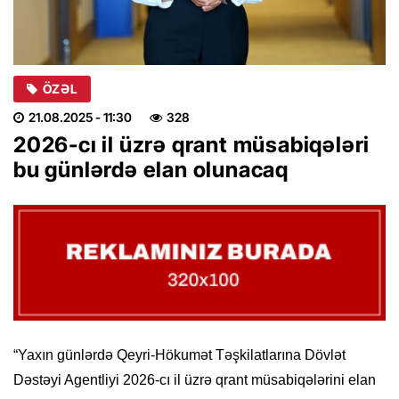
ÖZƏL
21.08.2025
- 11:30
328
2026-cı il üzrə qrant müsabiqələri
bu günlərdə elan olunacaq
“Yaxın günlərdə Qeyri-Hökumət Təşkilatlarına Dövlət
Dəstəyi Agentliyi 2026-cı il üzrə qrant müsabiqələrini elan