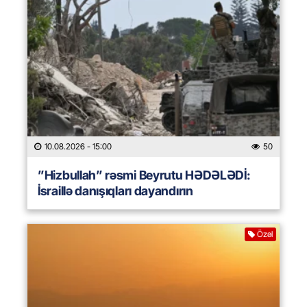
10.08.2026
- 15:00
50
”Hizbullah” rəsmi Beyrutu HƏDƏLƏDİ:
İsraillə danışıqları dayandırın
Özəl