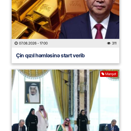
07.08.2026
- 17:00
311
Çin qızıl həmləsinə start verib
Manşet