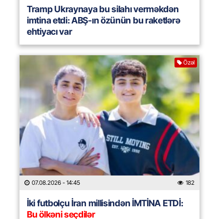
Tramp Ukraynaya bu silahı verməkdən
imtina etdi: ABŞ-ın özünün bu raketlərə
ehtiyacı var
Özəl
07.08.2026
- 14:45
182
İki futbolçu İran millisindən İMTİNA ETDİ:
Bu ölkəni seçdilər