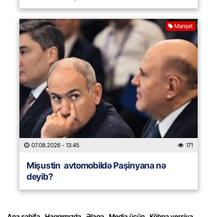
Manşet
07.08.2026
- 13:45
171
Mişustin avtomobildə Paşinyana nə
deyib?
Ana səhifə
Haqqımızda
Əlaqə
Media üçün
Köhnə versiya