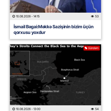
10.08.2026
- 14:15
53
İsmail Bəgai:Məkkə Sazişinin bizim üçün
qorxusu yoxdur
Gündəm
10.08.2026
- 13:00
54