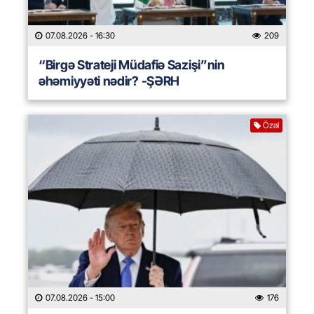
07.08.2026
- 16:30
209
“Birgə Strateji Müdafiə Sazişi”nin
əhəmiyyəti nədir? -ŞƏRH
Özəl
07.08.2026
- 15:00
176