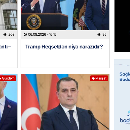
Prezide
06.08.
GÜNDƏM
Jurnali
203
06.08.2026
- 16:15
95
imiş
ntı –
Tramp Heqsetdən niyə narazıdır?
06.08.
MANŞET
Sarkisy
06.08.
Gündəm
Manşet
MANŞET
İtaliyad
avroluq 
axtarış
06.08.