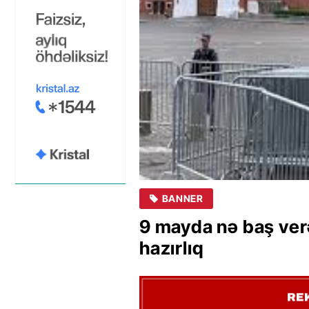
BANNER
9 mayda nə baş ve
hazırlıq