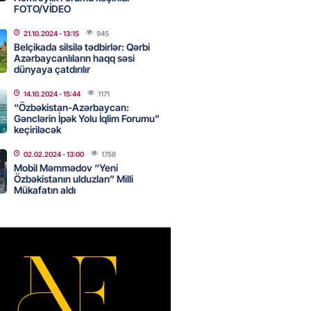
FOTO/VİDEO
21.10.2024
- 13:15
945
Star kartını indi sifariş
Belçikada silsilə tədbirlər: Qərbi
ağdlaşdırmanı komissiyasız
Azərbaycanlıların haqq səsi
dünyaya çatdırılır
2026
- 15:07
90
14.10.2024
- 15:44
1171
“Özbəkistan-Azərbaycan:
Gənclərin İpək Yolu İqlim Forumu”
keçiriləcək
ntlikdə sədr müavinini AZCON
02.02.2024
- 13:00
1758
edəcək
Mobil Məmmədov “Yeni
2026
- 15:00
76
Özbəkistanın ulduzları” Milli
Mükafatın aldı
ycan Ukraynaya qaz tədarük
 hazırdır – Ceyhun Bayramov
2026
- 14:45
76