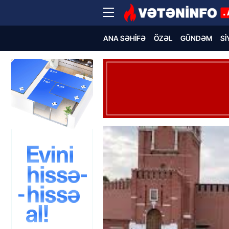
ANA SƏHIFƏ
ÖZƏL
GÜNDƏM
SI