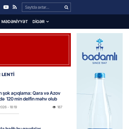
Search…
MƏDƏNIYYƏT
DIGƏR
 LENTİ
n şok açıqlama: Qara və Azov
də 120 min delfin məhv olub
2026
- 18:19
187
rla bağlı bu qaydalar