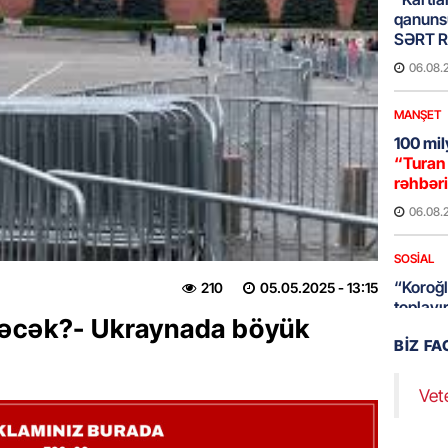
qanuns
SƏRT 
06.08.
MANŞET
100 mil
“Turan 
rəhbəri
06.08.
SOSIAL
“Koroğl
210
05.05.2025
- 13:15
toplayı
rəcək?- Ukraynada böyük
06.08.
BIZ F
GÜNDƏM
Vet
Əsaslı 
dəyişi