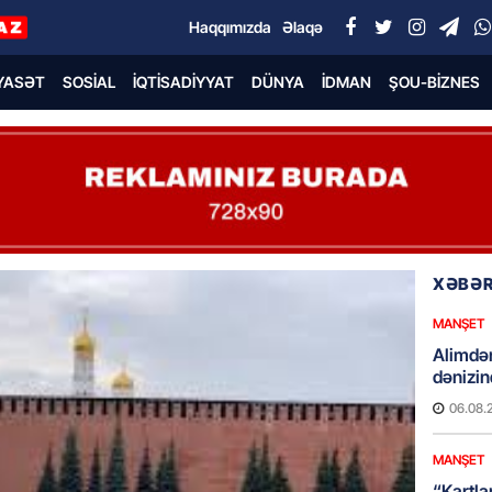
Haqqımızda
Əlaqə
YASƏT
SOSIAL
İQTISADIYYAT
DÜNYA
İDMAN
ŞOU-BIZNES
XƏBƏR
MANŞET
Alimdə
dənizin
06.08.
MANŞET
“Kartla