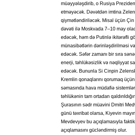
müəyyələşdirib, o Rusiya Prezident
etməyəcək. Dəvətdən imtina Zelens
qiymətləndiriləcək. Misal üçün Çin 
dəvəti ilə Moskvada 7–10 may olac
edəcək, həm də Putinlə ikitərəfli gö
münasibətlərin dərinləşdirilməsi 
edəcək. Səfər zamanı bir sıra sənəd
enerji, təhlükəsizlik və nəqliyyat 
edəcək. Bununla Si Cinpin Zelenski
Kremlin qonaqlarını qorumaq üçün tə
səmasında hava müdafiə sistemləri 
təhlükənin tam ortadan qaldırıldı
Şurasının sədr müavini Dmitri Med
günü təxribat olarsa, Kiyevin may
Mevdevyev bu açıqlamasıyla faktiki
açıqlamasını gücləndirmiş olur.