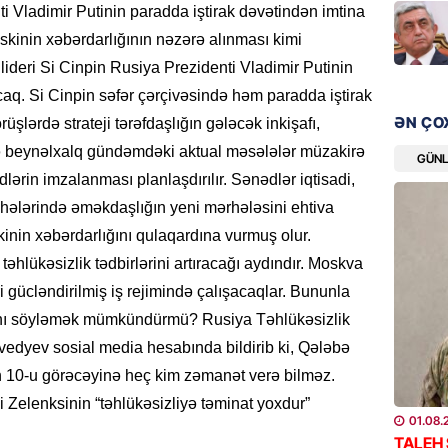
i Vladimir Putinin paradda iştirak dəvətindən imtina
kinin xəbərdarlığının nəzərə alınması kimi
GÜNDƏM
lideri Si Cinpin Rusiya Prezidenti Vladimir Putinin
Məleyk
çağırı
aq. Si Cinpin səfər çərçivəsində həm paradda iştirak
06.08.
ƏN ÇO
rüşlərdə strateji tərəfdaşlığın gələcək inkişafı,
və beynəlxalq gündəmdəki aktual məsələlər müzakirə
GÜN
GÜNDƏM
lərin imzalanması planlaşdırılır. Sənədlər iqtisadi,
YAP Səb
sahələrində əməkdaşlığın yeni mərhələsini ehtiva
“Şəhərs
çərçivə
nin xəbərdarlığını qulaqardına vurmuş olur.
veteranl
hlükəsizlik tədbirlərini artıracağı aydındır. Moskva
FOTOL
gücləndirilmiş iş rejimində çalışacaqlar. Bununla
06.08.
ğını söyləmək mümkündürmü? Rusiya Təhlükəsizlik
vedyev sosial media hesabında bildirib ki, Qələbə
GÜNDƏM
ın 10-u görəcəyinə heç kim zəmanət verə bilməz.
Tramp H
 Zelenksinin “təhlükəsizliyə təminat yoxdur”
06.08.
01.08.
TALEH