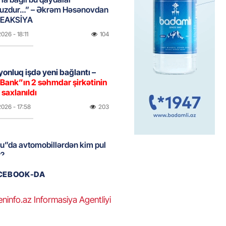
uzdur…” – Əkrəm Həsənovdan
REAKSİYA
2026
- 18:11
104
yonluq işdə yeni bağlantı –
Bank”ın 2 səhmdar şirkətinin
 saxlanıldı
2026
- 17:58
203
u”da avtomobillərdən kim pul
r?
2026
- 17:30
96
ACEBOOK-DA
eninfo.az Informasiya Agentliyi
təmirdən çıxan məktəbdə nələr
b? – REPORTAJ