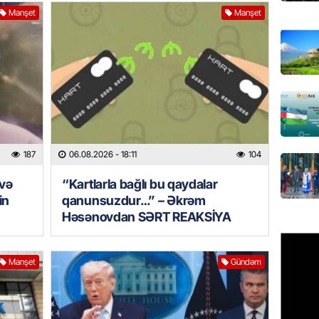
Manşet
Manşet
REKLAM
Birbank 
edin, n
edin
06.08.
ÖLKƏ
Bu age
187
06.08.2026
- 18:11
104
təyin 
 və
“Kartlarla bağlı bu qaydalar
06.08.
in
qanunsuzdur…” – Əkrəm
Həsənovdan SƏRT REAKSİYA
MANŞET
Azərba
etməyə
Manşet
Gündəm
06.08.
GÜNDƏM