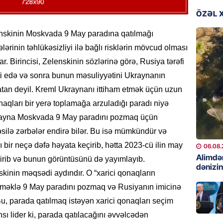
06.08.
ÖZƏL 
GÜNDƏM
enskinin Moskvada 9 May paradına qatılmağı
Preziden
ərinin təhlükəsizliyi ilə bağlı risklərin mövcud olması
etdiyi 
r. Birincisi, Zelenskinin sözlərinə görə, Rusiya tərəfi
DOSYE
əti edə və sonra bunun məsuliyyətini Ukraynanın
06.08.
batan deyil. Kreml Ukraynanı ittiham etmək üçün uzun
GÜNDƏM
naqları bir yerə toplamağa arzuladığı paradı niyə
David S
Ukrayna Moskvada 9 May paradını pozmaq üçün
bağlı a
əsilə zərbələr endirə bilər. Bu isə mümkündür və
əhəmiyy
etdirmi
 bir neçə dəfə həyata keçirib, hətta 2023-cü ilin may
06.08.
Alimdə
dirib və bunun görüntüsünü də yayımlayıb.
06.08.
dənizin
kinin məqsədi aydındır. O “xarici qonaqların
DÜNYA
deməklə 9 May paradını pozmaq və Rusiyanın imicinə
Hakan F
u, parada qatılmaq istəyən xarici qonaqları seçim
əl-Şeyb
sı lider ki, parada qatılacağını əvvəlcədən
06.08.