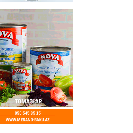
ə FACİƏ – Ər-arvad yanaraq
2026
- 13:30
85
İranla müharibəyə yox, sülhə
k verərdim
2026
- 13:15
83
ycan üzərindən Ermənistana
buğdası gedib
2026
- 13:00
85
qalma müddətinizi aşsanız,
də ABŞ-a girişinizə daimi
qoyula bilər