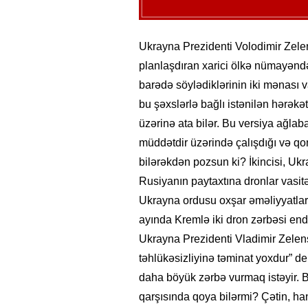
Ukrayna Prezidenti Volodimir Zel
planlaşdıran xarici ölkə nümayəndəl
barədə söylədiklərinin iki mənası va
bu şəxslərlə bağlı istənilən hərək
üzərinə ata bilər. Bu versiya ağla
müddətdir üzərində çalışdığı və qo
bilərəkdən pozsun ki? İkincisi, 
Rusiyanın paytaxtına dronlar vasit
Ukrayna ordusu oxşar əməliyyatları
ayında Kremlə iki dron zərbəsi en
Ukrayna Prezidenti Vladimir Zelens
təhlükəsizliyinə təminat yoxdur” 
daha böyük zərbə vurmaq istəyir. B
qarşısında qoya bilərmi? Çətin, han