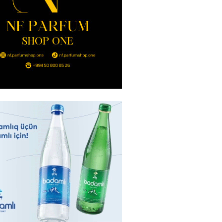
nt Əliyev 2 diplomatı geri çağırdı
2026
- 14:30
83
stin dənizdə batan qardaşı tələbə
2026
- 14:15
82
anın əmlakı müsadirə EDİLDİ
2026
- 14:00
82
a zibil qutusuna atılan 1 milyon
lotereya bileti iki günlük
dan sonra tapılıb
2026
- 13:45
72