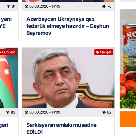
HADISƏ
81
06.08.2026
- 14:45
76
Tərtərd
ÖLDÜ
 yeni
Azərbaycan Ukraynaya qaz
YE
tədarük etməyə hazırdır – Ceyhun
06.08.
Bayramov
BANNER
Tramp: 
Gündəm
Manşet
üstünlü
06.08.
GÜNDƏM
Azərba
Rusiya 
06.08.
83
06.08.2026
- 14:00
82
BANNER
ABŞ-da 
geri
Sarkisyanın əmlakı müsadirə
gələcək
EDİLDİ
qadağa 