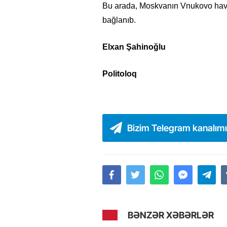
Bu arada, Moskvanın Vnukovo hava
bağlanıb.
Elxan Şahinoğlu
Politoloq
Bizim Telegram kanalım
BƏNZƏR XƏBƏRLƏR