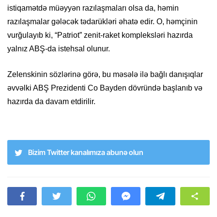
istiqamətdə müəyyən razılaşmaları olsa da, həmin
razılaşmalar gələcək tədarükləri əhatə edir. O, həmçinin
vurğulayıb ki, “Patriot” zenit-raket kompleksləri hazırda
yalnız ABŞ-da istehsal olunur.
Zelenskinin sözlərinə görə, bu məsələ ilə bağlı danışıqlar
əvvəlki ABŞ Prezidenti Co Bayden dövründə başlanıb və
hazırda da davam etdirilir.
Bizim Twitter kanalımıza abunə olun