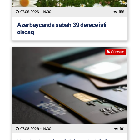
07.08.2026
- 14:30
158
Azərbaycanda sabah 39 dərəcə isti
olacaq
Gündəm
07.08.2026
- 14:00
161