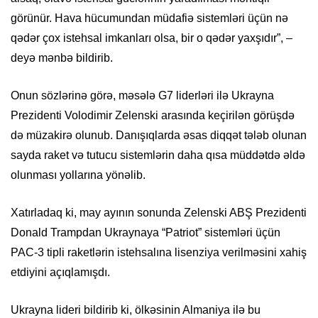
görünür. Hava hücumundan müdafiə sistemləri üçün nə
qədər çox istehsal imkanları olsa, bir o qədər yaxşıdır”, –
deyə mənbə bildirib.
Onun sözlərinə görə, məsələ G7 liderləri ilə Ukrayna
Prezidenti Volodimir Zelenski arasında keçirilən görüşdə
də müzakirə olunub. Danışıqlarda əsas diqqət tələb olunan
sayda raket və tutucu sistemlərin daha qısa müddətdə əldə
olunması yollarına yönəlib.
Xatırladaq ki, may ayının sonunda Zelenski ABŞ Prezidenti
Donald Trampdan Ukraynaya “Patriot” sistemləri üçün
PAC-3 tipli raketlərin istehsalına lisenziya verilməsini xahiş
etdiyini açıqlamışdı.
Ukrayna lideri bildirib ki, ölkəsinin Almaniya ilə bu