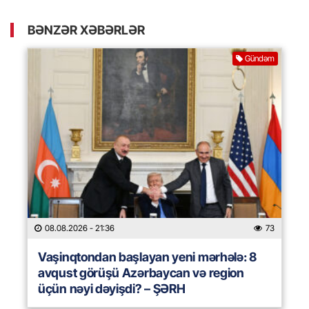
BƏNZƏR XƏBƏRLƏR
Gündəm
08.08.2026
- 21:36
73
Vaşinqtondan başlayan yeni mərhələ: 8
avqust görüşü Azərbaycan və region
üçün nəyi dəyişdi? – ŞƏRH