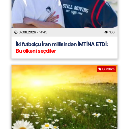
07.08.2026
- 14:45
166
İki futbolçu İran millisindən İMTİNA ETDİ:
Bu ölkəni seçdilər
Gündəm