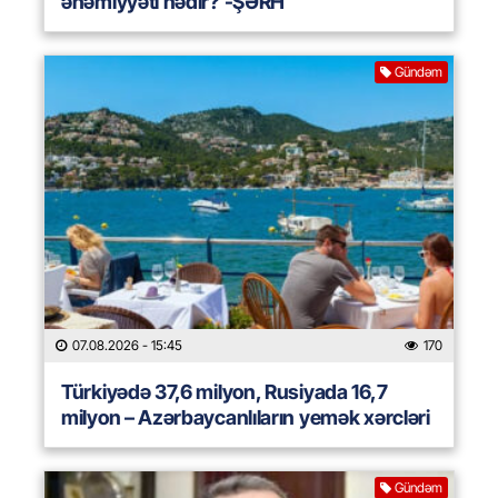
əhəmiyyəti nədir? -ŞƏRH
Gündəm
07.08.2026
- 15:45
170
Türkiyədə 37,6 milyon, Rusiyada 16,7
milyon – Azərbaycanlıların yemək xərcləri
Gündəm