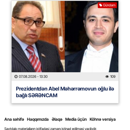
Gündəm
07.08.2026
- 13:30
109
Prezidentdən Abel Məhərrəmovun oğlu ilə
bağlı SƏRƏNCAM
Ana səhifə
Haqqımızda
Əlaqə
Media üçün
Köhnə versiya
Saytdakı materialların istifadəsi zamanı istinad edilməsi vacibdir.