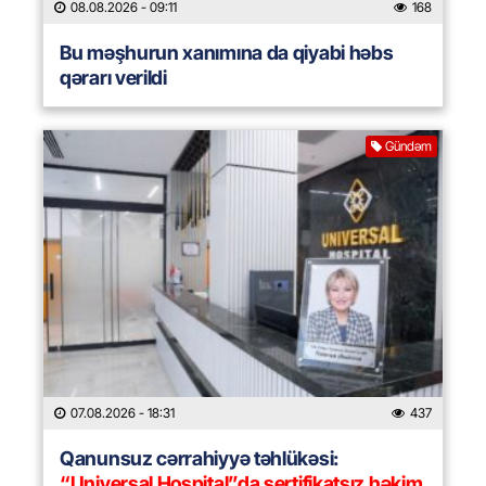
08.08.2026
- 09:11
168
Bu məşhurun xanımına da qiyabi həbs
qərarı verildi
Gündəm
07.08.2026
- 18:31
437
Qanunsuz cərrahiyyə təhlükəsi:
“Universal Hospital”da sertifikatsız həkim