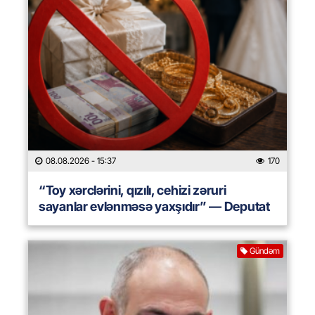
08.08.2026
- 15:37
170
“Toy xərclərini, qızılı, cehizi zəruri
sayanlar evlənməsə yaxşıdır” — Deputat
Gündəm