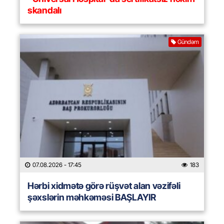
skandalı
Gündəm
07.08.2026
- 17:45
183
Hərbi xidmətə görə rüşvət alan vəzifəli
şəxslərin məhkəməsi BAŞLAYIR