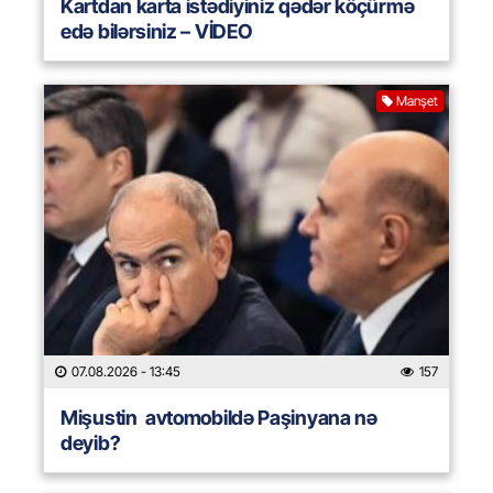
Kartdan karta istədiyiniz qədər köçürmə
edə bilərsiniz – VİDEO
Manşet
07.08.2026
- 13:45
157
Mişustin avtomobildə Paşinyana nə
deyib?