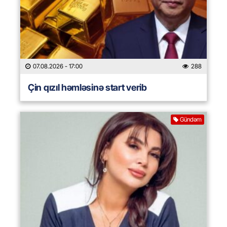
07.08.2026
- 17:00
288
Çin qızıl həmləsinə start verib
Gündəm