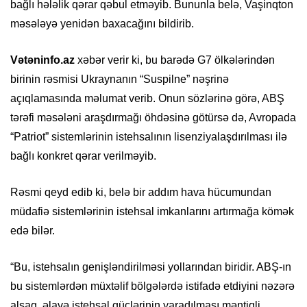
bağlı hələlik qərar qəbul etməyib. Bununla belə, Vaşinqton
məsələyə yenidən baxacağını bildirib.
Vətəninfo.az
xəbər verir ki, bu barədə G7 ölkələrindən
birinin rəsmisi Ukraynanın “Suspilne” nəşrinə
açıqlamasında məlumat verib. Onun sözlərinə görə, ABŞ
tərəfi məsələni araşdırmağı öhdəsinə götürsə də, Avropada
“Patriot” sistemlərinin istehsalının lisenziyalaşdırılması ilə
bağlı konkret qərar verilməyib.
Rəsmi qeyd edib ki, belə bir addım hava hücumundan
müdafiə sistemlərinin istehsal imkanlarını artırmağa kömək
edə bilər.
“Bu, istehsalın genişləndirilməsi yollarından biridir. ABŞ-ın
bu sistemlərdən müxtəlif bölgələrdə istifadə etdiyini nəzərə
alsaq, əlavə istehsal güclərinin yaradılması məntiqli