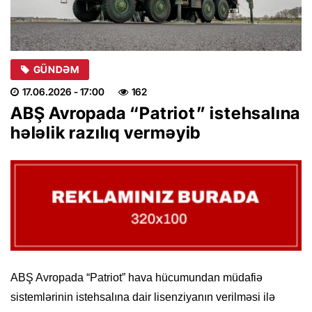
GÜNDƏM
17.06.2026
- 17:00
162
ABŞ Avropada “Patriot” istehsalına
hələlik razılıq verməyib
ABŞ Avropada “Patriot” hava hücumundan müdafiə
sistemlərinin istehsalına dair lisenziyanın verilməsi ilə