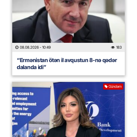
08.08.2026
- 10:49
183
“Ermənistan ötən il avqustun 8-nə qədər
dalanda idi”
Gündəm