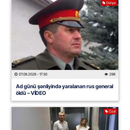
Dünya
07.08.2026
- 17:30
296
Ad günü şənliyində yaralanan rus general
öldü – VİDEO
Özəl