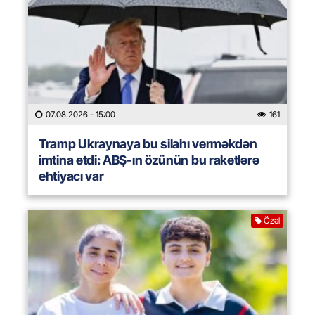
07.08.2026
- 15:00
161
Tramp Ukraynaya bu silahı verməkdən
imtina etdi: ABŞ-ın özünün bu raketlərə
ehtiyacı var
Özəl