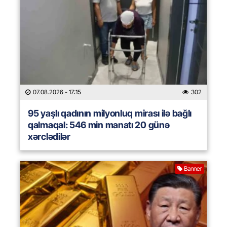
07.08.2026
- 17:15
302
95 yaşlı qadının milyonluq mirası ilə bağlı
qalmaqal: 546 min manatı 20 günə
xərclədilər
Banner