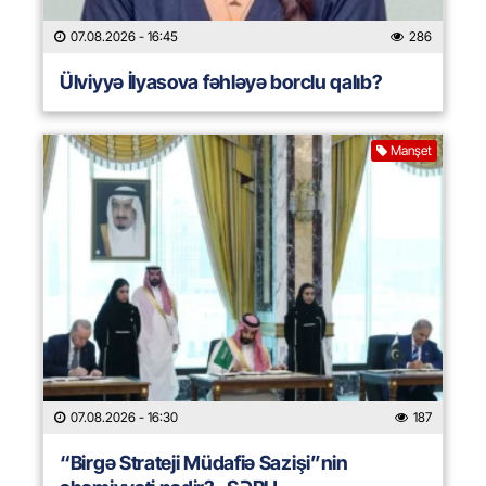
07.08.2026
- 16:45
286
Ülviyyə İlyasova fəhləyə borclu qalıb?
Manşet
07.08.2026
- 16:30
187
“Birgə Strateji Müdafiə Sazişi”nin