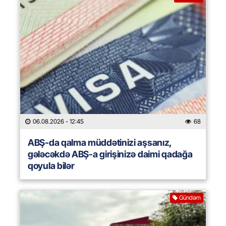
06.08.2026
- 12:45
68
ABŞ-da qalma müddətinizi aşsanız,
gələcəkdə ABŞ-a girişinizə daimi qadağa
qoyula bilər
Gündəm