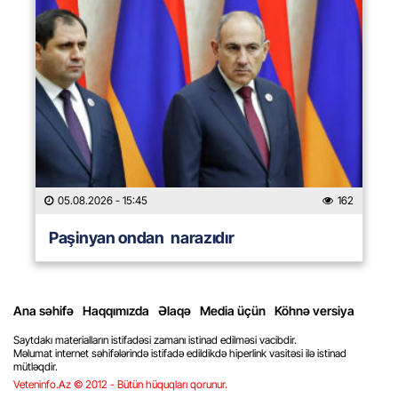
05.08.2026
- 15:45
162
Paşinyan ondan narazıdır
Ana səhifə
Haqqımızda
Əlaqə
Media üçün
Köhnə versiya
Saytdakı materialların istifadəsi zamanı istinad edilməsi vacibdir.
Məlumat internet səhifələrində istifadə edildikdə hiperlink vasitəsi ilə istinad
mütləqdir.
Veteninfo.Az © 2012 - Bütün hüquqları qorunur.