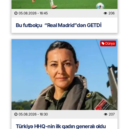
05.08.2026
- 16:45
206
Bu futbolçu “Real Madrid”dən GETDİ
Dünya
05.08.2026
- 16:30
207
Türkiyə HHQ-nin ilk qadın generalı oldu