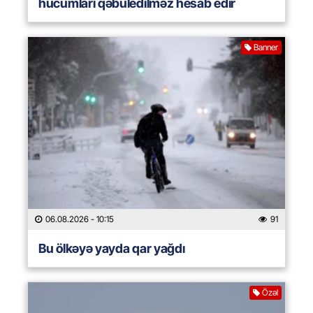
hücumları qəbuledilməz hesab edir
Banner
06.08.2026
- 10:15
91
Bu ölkəyə yayda qar yağdı
Özəl