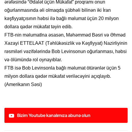
ərəfəsində “Ədalət üçün Mükafat” proqramı onun
oğurlanmasında əli olmaqda şübhəli bilinən iki İran
kəşfiyyatçısının həbsi ilə bağlı məlumat üçün 20 milyon
dollara qədər mükafat təyin edib.
FTB-nin məlumatlna əsasən, Məhəmməd Bəsri və Əhməd
Xəzayi ETTELAAT (Təhlükəsizlik və Kəşfiyyat) Nazirliyinin
rəsmiləri vəzifələrində Bob Levinsonun oğurlanması, həbsi
və ölümündə rol oynayıblar.
FTB isə Bob Levinsonla bağlı məlumat ötürənlər üçün 5
milyon dollara qədər mükafat veriləcəyini açıqlayıb.
(Amerikanın Səsi)
Bizim Youtube kanalımıza abunə olun