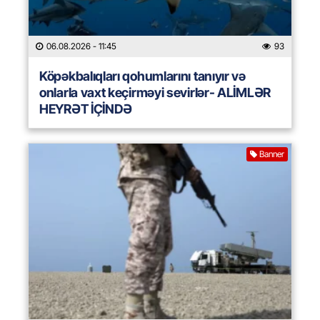
06.08.2026
- 11:45
93
Köpəkbalıqları qohumlarını tanıyır və
onlarla vaxt keçirməyi sevirlər- ALİMLƏR
HEYRƏT İÇİNDƏ
Banner