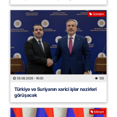
Gündəm
05.08.2026
- 16:00
126
Türkiyə və Suriyanın xarici işlər nazirləri
görüşəcək
Manşet