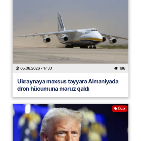
05.08.2026
- 17:30
188
Ukraynaya məxsus təyyarə Almaniyada
dron hücumuna məruz qaldı
Özəl