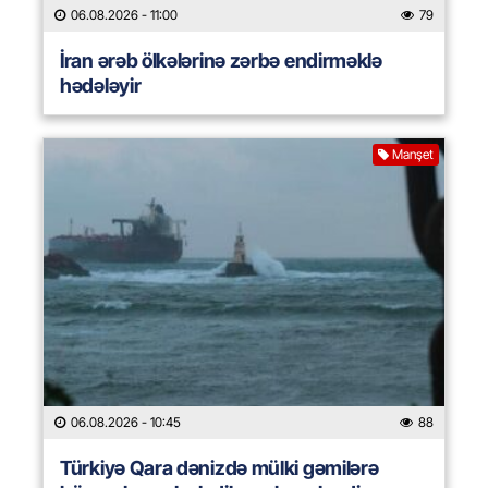
06.08.2026
- 11:00
79
İran ərəb ölkələrinə zərbə endirməklə
hədələyir
Manşet
06.08.2026
- 10:45
88
Türkiyə Qara dənizdə mülki gəmilərə