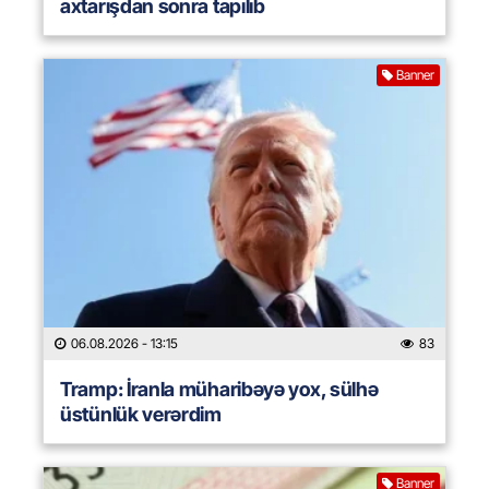
axtarışdan sonra tapılıb
Banner
06.08.2026
- 13:15
83
Tramp: İranla müharibəyə yox, sülhə
üstünlük verərdim
Banner