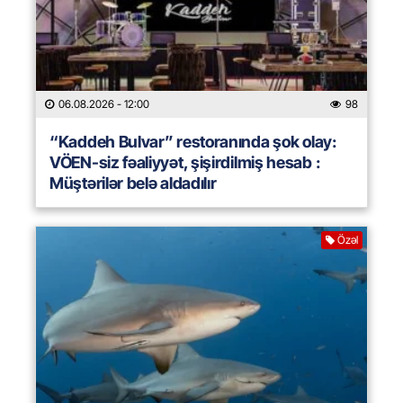
06.08.2026
- 12:00
98
“Kaddeh Bulvar” restoranında şok olay:
VÖEN-siz fəaliyyət, şişirdilmiş hesab :
Müştərilər belə aldadılır
Özəl