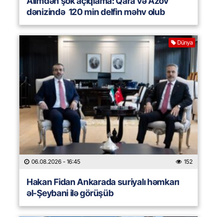
Alimdən şok açıqlama: Qara və Azov
dənizində 120 min delfin məhv olub
Dünya
06.08.2026
- 16:45
152
Hakan Fidan Ankarada suriyalı həmkarı
əl-Şeybani ilə görüşüb