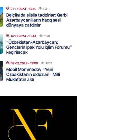
2026
- 16:59
201
21.10.2024
- 13:15
941
Belçikada silsilə tədbirlər: Qərbi
Azərbaycanlıların haqq səsi
dünyaya çatdırılır
bolçu “Real Madrid”dən GETDİ
2026
- 16:45
202
14.10.2024
- 15:44
1170
“Özbəkistan-Azərbaycan:
Gənclərin İpək Yolu İqlim Forumu”
keçiriləcək
 HHQ-nin ilk qadın generalı oldu
02.02.2024
- 13:00
1757
2026
- 16:30
201
Mobil Məmmədov “Yeni
Özbəkistanın ulduzları” Milli
Mükafatın aldı
 və universitetlərə yaxın ev
ların diqqətinə: Kirayə
da son vəziyyət
2026
- 16:15
119
 və Suriyanın xarici işlər