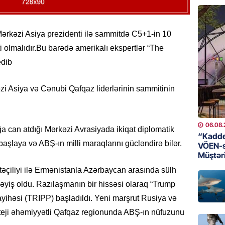
06.08.
MANŞET
ərkəzi Asiya prezidenti ilə sammitdə C5+1-in 10
Türkiyə
ti olmalıdır.Bu barədə amerikalı ekspertlər “The
hücumla
edib
06.08.
zi Asiya və Cənubi Qafqaz liderlərinin sammitinin
HIDROME
Bu əraz
06.08.
06.08.
 can atdığı Mərkəzi Avrasiyada ikiqat diplomatik
“Kaddeh
şlaya və ABŞ-ın milli maraqlarını gücləndirə bilər.
BANNER
VÖEN-si
Müştəri
Bu ölkə
itəçiliyi ilə Ermənistanla Azərbaycan arasında sülh
06.08.
ləyiş oldu. Razılaşmanın bir hissəsi olaraq “Trump
GÜNDƏM
Layihəsi (TRIPP) başladıldı. Yeni marşrut Rusiya və
Yaponiy
rateji əhəmiyyətli Qafqaz regionunda ABŞ-ın nüfuzunu
xatirəs