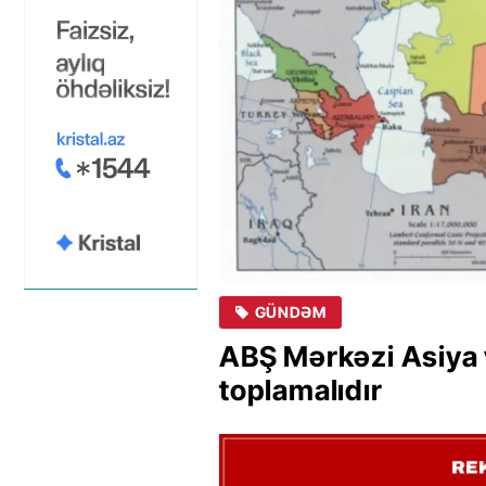
GÜNDƏM
ABŞ Mərkəzi Asiya v
toplamalıdır