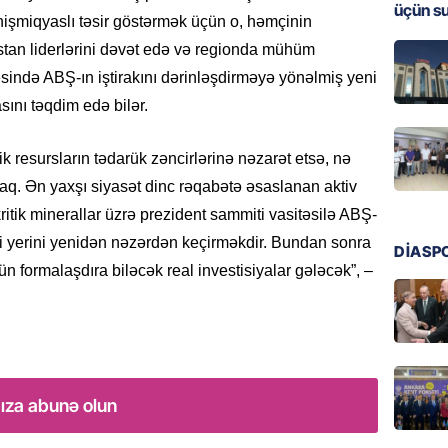
üçün s
Ukrayn
nişmiqyaslı təsir göstərmək üçün o, həmçinin
Almani
tan liderlərini dəvət edə və regionda mühüm
qaldı
esində ABŞ-ın iştirakını dərinləşdirməyə yönəlmiş yeni
05.08.
sını təqdim edə bilər.
HADISƏ
ik resursların tədarük zəncirlərinə nəzarət etsə, nə
Evdən 5
əşyalar
aq. Ən yaxşı siyasət dinc rəqabətə əsaslanan aktiv
05.08.
kritik minerallar üzrə prezident sammiti vasitəsilə ABŞ-
eji yerini yenidən nəzərdən keçirməkdir. Bundan sonra
DİASP
ÖZƏL
çün formalaşdıra biləcək real investisiyalar gələcək”, –
Hörmüz 
05.08.
REKLAM
Kapital
ıza abunə olun
buraxıl
üstələd