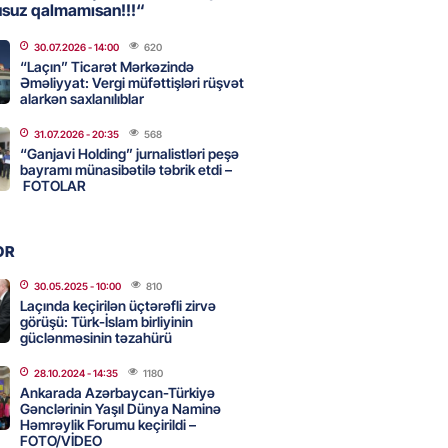
usuz qalmamısan!!!“
aya məxsus təyyarə
yada dron hücumuna məruz
30.07.2026
- 14:00
620
“Laçın” Ticarət Mərkəzində
Əməliyyat: Vergi müfəttişləri rüşvət
2026
- 17:30
184
alarkən saxlanılıblar
31.07.2026
- 20:35
568
“Ganjavi Holding” jurnalistləri peşə
 min manatlıq qızıl-zinət
bayramı münasibətilə təbrik etdi –
ı oğurlayan şəxs saxlanılıb
FOTOLAR
2026
- 17:15
107
OR
boğazı tezliklə açılacaq- Tramp
30.05.2025
- 10:00
810
Laçında keçirilən üçtərəfli zirvə
2026
- 17:00
202
görüşü: Türk-İslam birliyinin
güclənməsinin təzahürü
28.10.2024
- 14:35
1180
 Bank-ın istiqrazlarına tələbat
Ankarada Azərbaycan-Türkiyə
Gənclərinin Yaşıl Dünya Naminə
ış həcmini üç dəfəyə yaxın
Həmrəylik Forumu keçirildi –
i
FOTO/VİDEO