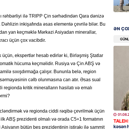
06.08.
ı rəhbərliyi ilə TRIPP Çin sərhədindən Qara dənizə
GÜNDƏM
a Dəhlizin inkişafında əsas elementə çevrilə bilər. Bu
Çingiz 
ƏN ÇO
ndan yan keçməklə Mərkəzi Asiyadan minerallar,
06.08.
GÜN
xracı üçün çox vacibdir.
GÜNDƏM
çün, ekspertlər hesab edirlər ki, Birləşmiş Ştatlar
Şirvan 
ADSEA 
plomatik hücuma keçməlidir. Rusiya və Çin ABŞ və
bərpa e
milə sıxışdırmağa çalışır. Bununla belə, region
05.08.
b sərmayəsinin cəlb olunmasına can atır. Əsas sual
i regionda kritik mineralların hasilatı və emalı
İDMAN
ərmi?
Bu gün
klubu i
 gücləndirmək və regionda ciddi rəqibə çevrilmək üçün
05.08.
01.08.
ilk ABŞ prezidenti olmalı və orada C5+1 formatının
TALEH
kəsən 
ÖZƏL
 Asiyanın bütün beş prezidentinin iştirakı ilə sammit