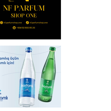
ri görüşəcək
2026
- 16:00
122
n ondan narazıdır
2026
- 15:45
157
tanlıqda İNSİDENT: mollanı
 həbs olundu
2026
- 15:30
93
adan İDDİA: Şimali Koreya
a 120 ballistik raket yerləşdirib
2026
- 15:15
93
YYƏT