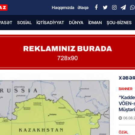
Haqqımızda
Əlaqə
YASƏT
SOSIAL
İQTISADIYYAT
DÜNYA
İDMAN
ŞOU-BIZNES
XƏBƏR
BANNER
“Kaddeh
VÖEN-si
Müştəri
06.08.
ÖZƏL