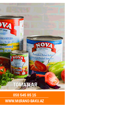
canlı musiqi terapevti
ədə unudulmaz sənət gecəsinə
dı – FOTO
2026
- 15:00
118
Hacıyev: Azərbaycan ərazisini
ra qarşı istifadəyə imkan
z
2026
- 14:45
88
idə mənzil almaq istəyənlər
nsı imkanları var?
2026
- 14:30
85
inin ofisi Pezeşkianın istefası