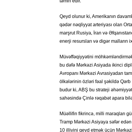
təmin edir.
Qeyd olunur ki, Amerikanın davaml
qədər nəqliyyat arteriyası olan Ort
marşrut Rusiya, İran və Əfqanısta
enerji resursları və digər malların i
Müvəffəqiyyətini möhkəmləndirmək ü
bu dəfə Mərkəzi Asiyada ikinci di
Avropanı Mərkəzi Avrasiyadan tama
ölkələrinin özləri fəal şəkildə Qər
budur ki, ABŞ bu strateji əhəmiyyətl
sahəsində Çinlə rəqabət apara bil
Müəllifin fikrincə, milli maraqları
Tramp Mərkəzi Asiyaya səfər edən 
10 illiyini qeyd etmək üçün Mərkəzi