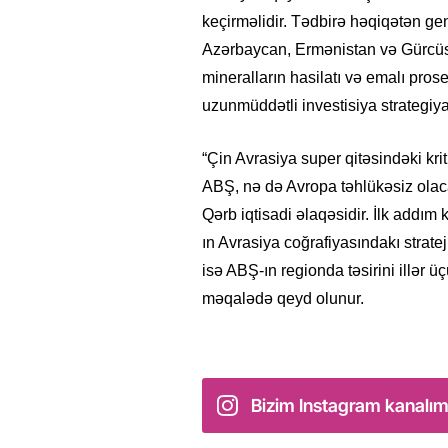
keçirməlidir. Tədbirə həqiqətən ge
Azərbaycan, Ermənistan və Gürcüs
mineralların hasilatı və emalı pros
uzunmüddətli investisiya strategiya
“Çin Avrasiya super qitəsindəki krit
ABŞ, nə də Avropa təhlükəsiz olac
Qərb iqtisadi əlaqəsidir. İlk addım 
ın Avrasiya coğrafiyasındakı strat
isə ABŞ-ın regionda təsirini illər ü
məqalədə qeyd olunur.
Bizim Instagram kanalım