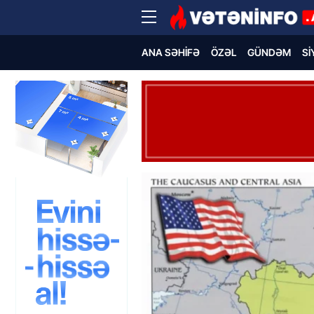
ANA SƏHIFƏ
ÖZƏL
GÜNDƏM
SI