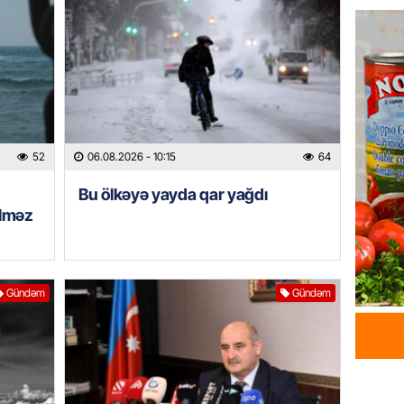
Azərbay
Türkiy
imza at
05.08.
BANNER
Hikmət 
52
06.08.2026
- 10:15
64
qonşula
vermə
Bu ölkəyə yayda qar yağdı
05.08.
ilməz
REKLAM
Biləcər
Gündəm
Gündəm
üçün ha
05.08.
BANNER
Xameney