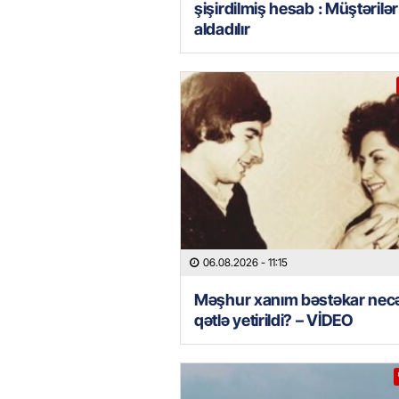
şişirdilmiş hesab : Müştərilər
aldadılır
06.08.2026
- 11:15
Məşhur xanım bəstəkar nec
qətlə yetirildi? – VİDEO