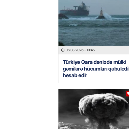
06.08.2026
- 10:45
Türkiyə Qara dənizdə mülki
gəmilərə hücumları qəbuled
hesab edir