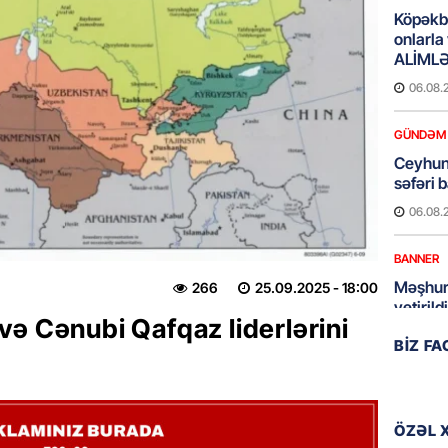
Köpəkba
onlarla
ALİMLƏ
06.08.
GÜNDƏM
Ceyhun
səfəri 
06.08.
BANNER
Məşhur
266
25.09.2025
- 18:00
yetiril
ə Cənubi Qafqaz liderlərini
06.08.
BIZ F
BANNER
İran ər
hədələy
ÖZƏL 