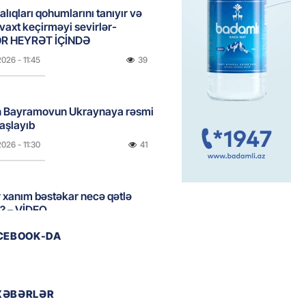
lıqları qohumlarını tanıyır və
 vaxt keçirməyi sevirlər-
R HEYRƏT İÇİNDƏ
2026
- 11:45
39
 Bayramovun Ukraynaya rəsmi
başlayıb
2026
- 11:30
41
 xanım bəstəkar necə qətlə
di? – VİDEO
2026
- 11:15
41
ACEBOOK-DA
əb ölkələrinə zərbə endirməklə
ir
XƏBƏRLƏR