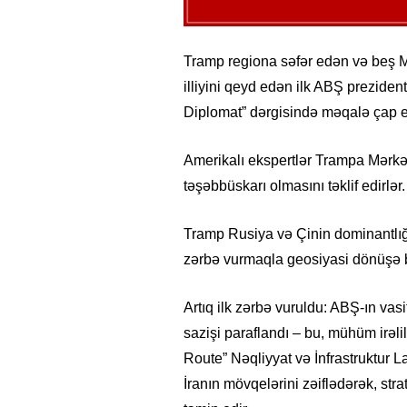
Tramp regiona səfər edən və beş M
illiyini qeyd edən ilk ABŞ preziden
Diplomat” dərgisində məqalə çap 
Amerikalı ekspertlər Trampa Mərkə
təşəbbüskarı olmasını təklif edirlər.
Tramp Rusiya və Çinin dominantlığa
zərbə vurmaqla geosiyasi dönüşə ba
Artıq ilk zərbə vuruldu: ABŞ-ın vas
sazişi paraflandı – bu, mühüm irəli
Route” Nəqliyyat və İnfrastruktur 
İranın mövqelərini zəiflədərək, st