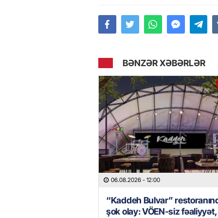
BƏNZƏR XƏBƏRLƏR
06.08.2026
- 12:00
“Kaddeh Bulvar” restoranın
şok olay: VÖEN-siz fəaliyyət,