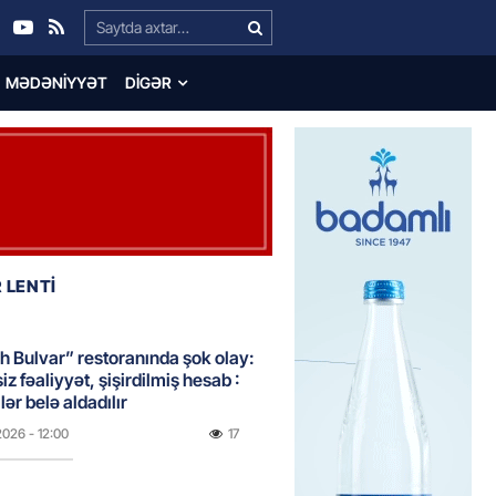
Search…
MƏDƏNIYYƏT
DIGƏR
 LENTİ
 Bulvar” restoranında şok olay:
z fəaliyyət, şişirdilmiş hesab :
lər belə aldadılır
2026
- 12:00
17