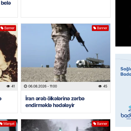
 belə
nazirlə
05.08.
MANŞET
Banner
Banner
Paşinya
05.08.
HADISƏ
Qəbiris
söydü,
05.08.
41
06.08.2026
- 11:00
45
BANNER
ə
İran ərəb ölkələrinə zərbə
Ukrayn
endirməklə hədələyir
Rusiyad
05.08.
Manşet
Banner
MƏDƏNI