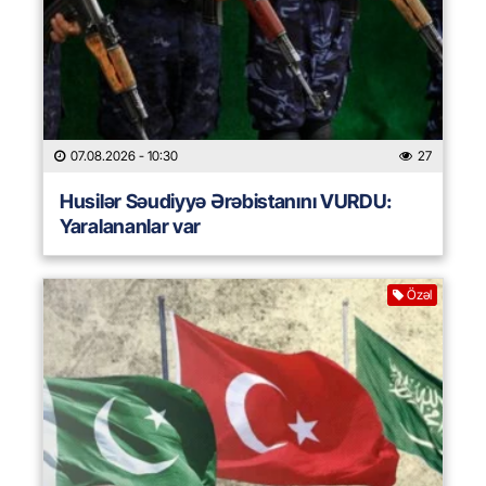
07.08.2026
- 10:30
27
Husilər Səudiyyə Ərəbistanını VURDU:
Yaralananlar var
Özəl