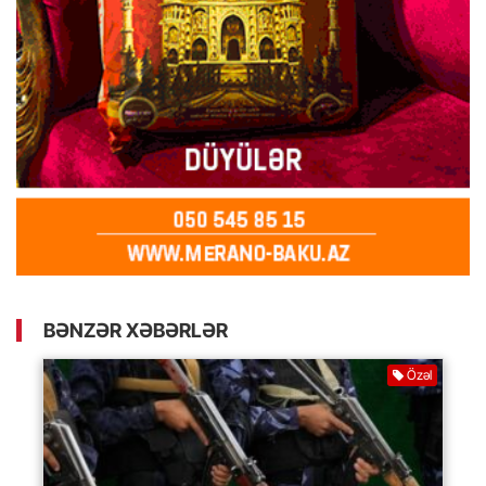
BƏNZƏR XƏBƏRLƏR
Özəl