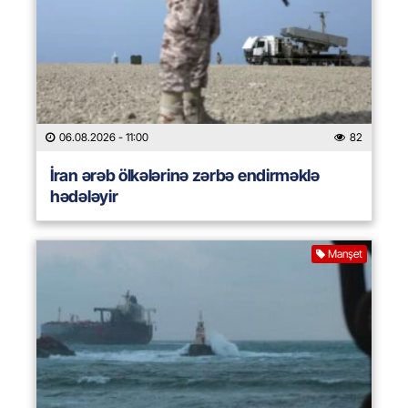
06.08.2026
- 11:00
82
İran ərəb ölkələrinə zərbə endirməklə
hədələyir
Manşet