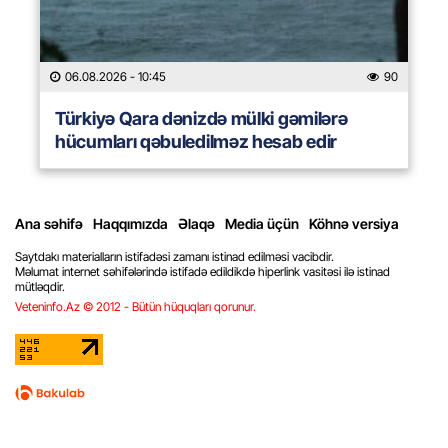
06.08.2026
- 10:45
90
Türkiyə Qara dənizdə mülki gəmilərə
hücumları qəbuledilməz hesab edir
Ana səhifə
Haqqımızda
Əlaqə
Media üçün
Köhnə versiya
Saytdakı materialların istifadəsi zamanı istinad edilməsi vacibdir.
Məlumat internet səhifələrində istifadə edildikdə hiperlink vasitəsi ilə istinad
mütləqdir.
Veteninfo.Az © 2012 - Bütün hüquqları qorunur.