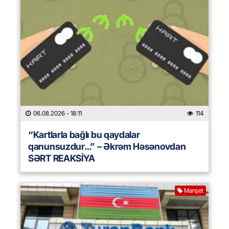
06.08.2026
- 18:11
114
“Kartlarla bağlı bu qaydalar
qanunsuzdur…” – Əkrəm Həsənovdan
SƏRT REAKSİYA
Manşet