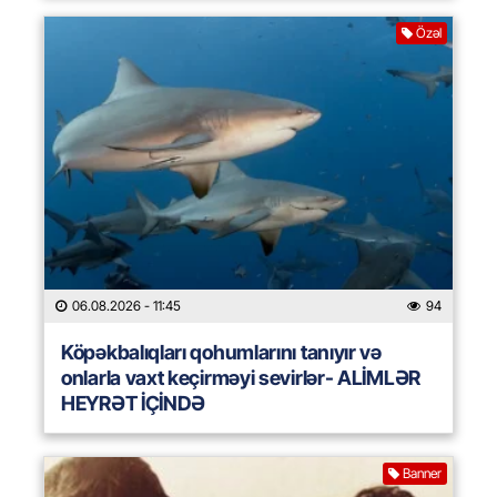
Özəl
06.08.2026
- 11:45
94
Köpəkbalıqları qohumlarını tanıyır və
onlarla vaxt keçirməyi sevirlər- ALİMLƏR
HEYRƏT İÇİNDƏ
Banner