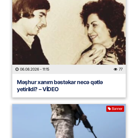
06.08.2026
- 11:15
77
Məşhur xanım bəstəkar necə qətlə
yetirildi? – VİDEO
Banner