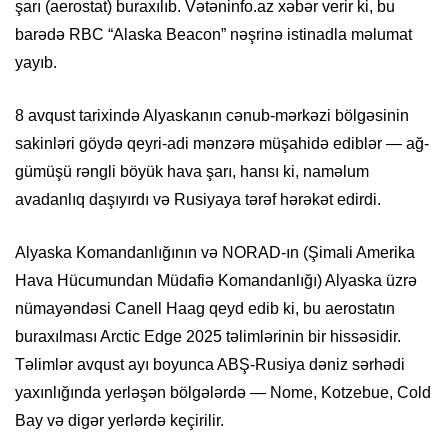
şarı (aerostat) buraxılıb. Vətəninfo.az xəbər verir ki, bu
barədə RBC “Alaska Beacon” nəşrinə istinadla məlumat
yayıb.
8 avqust tarixində Alyaskanın cənub-mərkəzi bölgəsinin
sakinləri göydə qeyri-adi mənzərə müşahidə ediblər — ağ-
gümüşü rəngli böyük hava şarı, hansı ki, naməlum
avadanlıq daşıyırdı və Rusiyaya tərəf hərəkət edirdi.
Alyaska Komandanlığının və NORAD-ın (Şimali Amerika
Hava Hücumundan Müdafiə Komandanlığı) Alyaska üzrə
nümayəndəsi Canell Haag qeyd edib ki, bu aerostatın
buraxılması Arctic Edge 2025 təlimlərinin bir hissəsidir.
Təlimlər avqust ayı boyunca ABŞ-Rusiya dəniz sərhədi
yaxınlığında yerləşən bölgələrdə — Nome, Kotzebue, Cold
Bay və digər yerlərdə keçirilir.