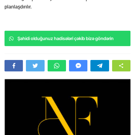
planlaşdırılır.
Şahidi olduğunuz hadisələri çəkib bizə göndərin