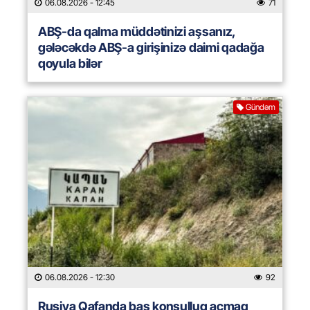
06.08.2026
- 12:45
71
ABŞ-da qalma müddətinizi aşsanız,
gələcəkdə ABŞ-a girişinizə daimi qadağa
qoyula bilər
Gündəm
06.08.2026
- 12:30
92
Rusiya Qafanda baş konsulluq açmaq