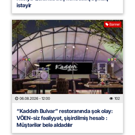
istəyir
Banner
06.08.2026
- 12:00
102
“Kaddeh Bulvar” restoranında şok olay:
VÖEN-siz fəaliyyət, şişirdilmiş hesab :
Müştərilər belə aldadılır