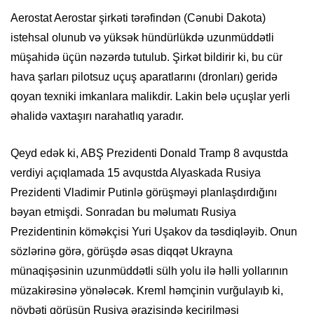
Aerostat Aerostar şirkəti tərəfindən (Cənubi Dakota)
istehsal olunub və yüksək hündürlükdə uzunmüddətli
müşahidə üçün nəzərdə tutulub. Şirkət bildirir ki, bu cür
hava şarları pilotsuz uçuş aparatlarını (dronları) geridə
qoyan texniki imkanlara malikdir. Lakin belə uçuşlar yerli
əhalidə vaxtaşırı narahatlıq yaradır.
Qeyd edək ki, ABŞ Prezidenti Donald Tramp 8 avqustda
verdiyi açıqlamada 15 avqustda Alyaskada Rusiya
Prezidenti Vladimir Putinlə görüşməyi planlaşdırdığını
bəyan etmişdi. Sonradan bu məlumatı Rusiya
Prezidentinin köməkçisi Yuri Uşakov da təsdiqləyib. Onun
sözlərinə görə, görüşdə əsas diqqət Ukrayna
münaqişəsinin uzunmüddətli sülh yolu ilə həlli yollarının
müzakirəsinə yönələcək. Kreml həmçinin vurğulayıb ki,
növbəti görüşün Rusiya ərazisində keçirilməsi