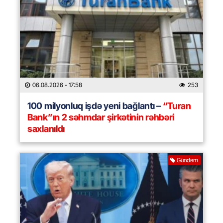
06.08.2026
- 17:58
253
100 milyonluq işdə yeni bağlantı –
“Turan
Bank”ın 2 səhmdar şirkətinin rəhbəri
saxlanıldı
Gündəm