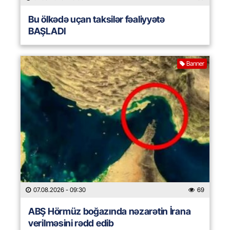
Bu ölkədə uçan taksilər fəaliyyətə
BAŞLADI
Banner
07.08.2026
- 09:30
69
ABŞ Hörmüz boğazında nəzarətin İrana
verilməsini rədd edib