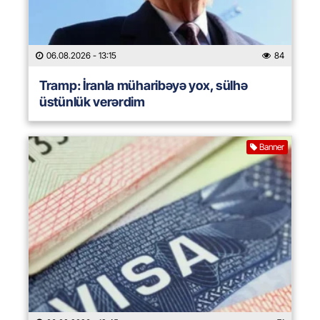
06.08.2026
- 13:15
84
Tramp: İranla müharibəyə yox, sülhə
üstünlük verərdim
Banner