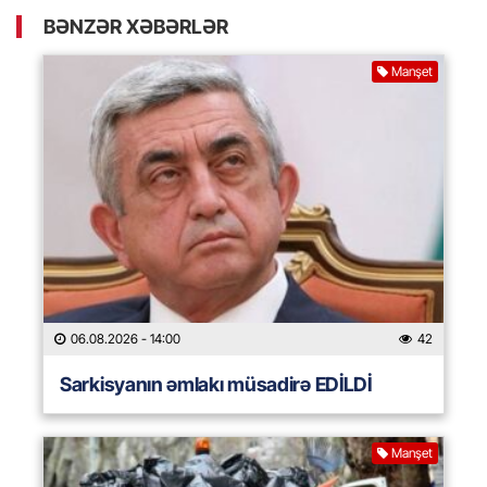
BƏNZƏR XƏBƏRLƏR
Manşet
06.08.2026
- 14:00
42
Sarkisyanın əmlakı müsadirə EDİLDİ
Manşet