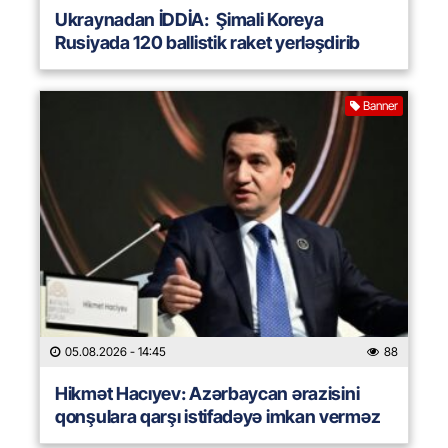
Ukraynadan İDDİA: Şimali Koreya
Rusiyada 120 ballistik raket yerləşdirib
Banner
05.08.2026
- 14:45
88
Hikmət Hacıyev: Azərbaycan ərazisini
qonşulara qarşı istifadəyə imkan verməz