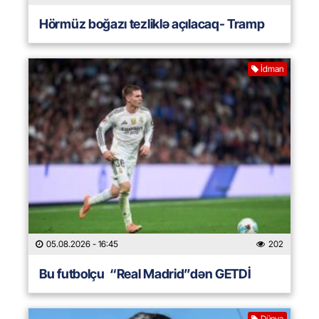
Hörmüz boğazı tezliklə açılacaq- Tramp
İdman
05.08.2026
- 16:45
202
Bu futbolçu “Real Madrid”dən GETDİ
Dünya