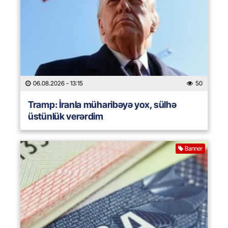
06.08.2026
- 13:15
50
Tramp: İranla müharibəyə yox, sülhə
üstünlük verərdim
Banner