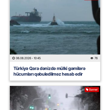
06.08.2026
- 10:45
76
Türkiyə Qara dənizdə mülki gəmilərə
hücumları qəbuledilməz hesab edir
Banner