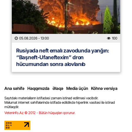
05.08.2026
- 13:00
100
Rusiyada neft emalı zavodunda yanğın:
“Başneft-Ufaneftexim” dron
hücumundan sonra alovlanıb
Ana səhifə
Haqqımızda
Əlaqə
Media üçün
Köhnə versiya
Saytdakı materialların istifadəsi zamanı istinad edilməsi vacibdir.
Məlumat internet səhifələrində istifadə edildikdə hiperlink vasitəsi ilə istinad
mütləqdir.
Veteninfo.Az © 2012 - Bütün hüquqları qorunur.