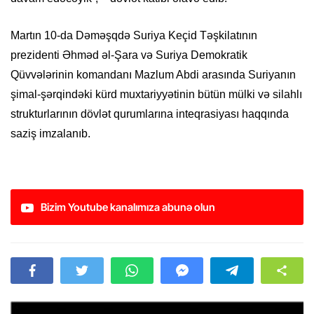
Martın 10-da Dəməşqdə Suriya Keçid Təşkilatının
prezidenti Əhməd əl-Şara və Suriya Demokratik
Qüvvələrinin komandanı Mazlum Abdi arasında Suriyanın
şimal-şərqindəki kürd muxtariyyətinin bütün mülki və silahlı
strukturlarının dövlət qurumlarına inteqrasiyası haqqında
saziş imzalanıb.
Bizim Youtube kanalımıza abunə olun