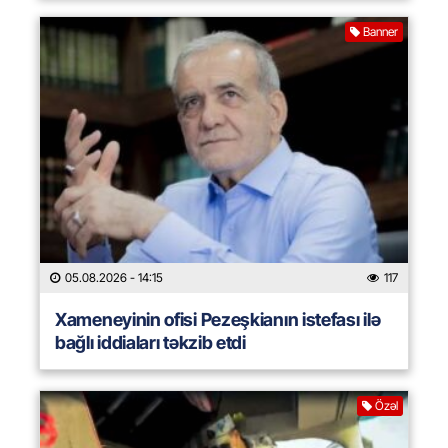
Banner
05.08.2026
- 14:15
117
Xameneyinin ofisi Pezeşkianın istefası ilə
bağlı iddiaları təkzib etdi
Özəl