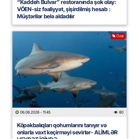
“Kaddeh Bulvar” restoranında şok olay:
VÖEN-siz fəaliyyət, şişirdilmiş hesab :
Müştərilər belə aldadılır
Özəl
06.08.2026
- 11:45
80
Köpəkbalıqları qohumlarını tanıyır və
onlarla vaxt keçirməyi sevirlər- ALİMLƏR