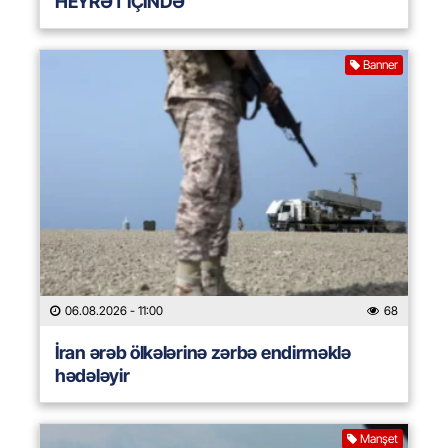
HEYRƏT İÇİNDƏ
Banner
06.08.2026
- 11:00
68
İran ərəb ölkələrinə zərbə endirməklə
hədələyir
Manşet