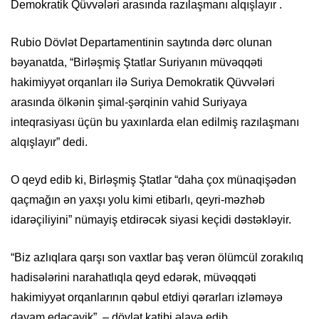
Demokratik Qüvvələri arasında razılaşmanı alqışlayır .
Rubio Dövlət Departamentinin saytında dərc olunan
bəyanatda, “Birləşmiş Ştatlar Suriyanın müvəqqəti
hakimiyyət orqanları ilə Suriya Demokratik Qüvvələri
arasında ölkənin şimal-şərqinin vahid Suriyaya
inteqrasiyası üçün bu yaxınlarda elan edilmiş razılaşmanı
alqışlayır” dedi.
O qeyd edib ki, Birləşmiş Ştatlar “daha ​​çox münaqişədən
qaçmağın ən yaxşı yolu kimi etibarlı, qeyri-məzhəb
idarəçiliyini” nümayiş etdirəcək siyasi keçidi dəstəkləyir.
“Biz azlıqlara qarşı son vaxtlar baş verən ölümcül zorakılıq
hadisələrini narahatlıqla qeyd edərək, müvəqqəti
hakimiyyət orqanlarının qəbul etdiyi qərarları izləməyə
davam edəcəyik”, – dövlət katibi əlavə edib.