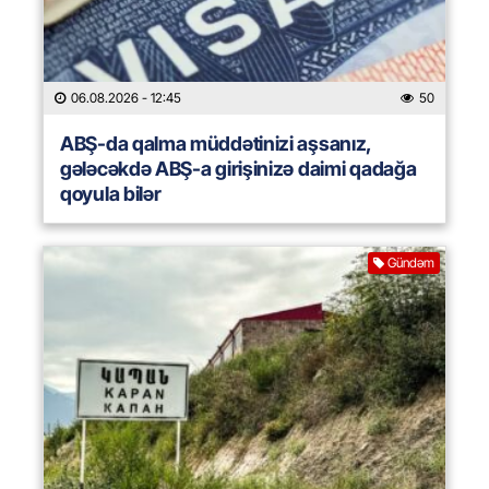
06.08.2026
- 12:45
50
ABŞ-da qalma müddətinizi aşsanız,
gələcəkdə ABŞ-a girişinizə daimi qadağa
qoyula bilər
Gündəm