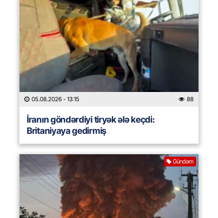
05.08.2026
- 13:15
88
İranın göndərdiyi tiryək ələ keçdi:
Britaniyaya gedirmiş
Gündəm