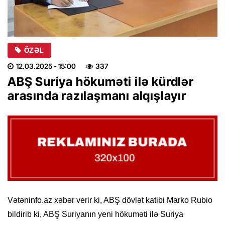
ÖZƏL
12.03.2025
- 15:00
337
ABŞ Suriya hökuməti ilə kürdlər
arasında razılaşmanı alqışlayır
Vətəninfo.az xəbər verir ki, ABŞ dövlət katibi Marko Rubio
bildirib ki,
ABŞ
Suriyanın yeni hökuməti ilə Suriya