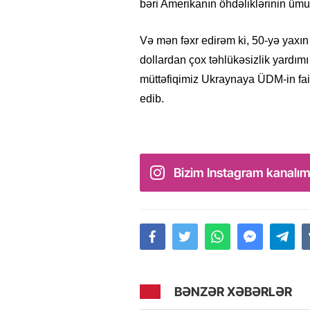
bəri Amerikanın öhdəliklərinin ümum
Və mən fəxr edirəm ki, 50-yə yaxın
dollardan çox təhlükəsizlik yardım
müttəfiqimiz Ukraynaya ÜDM-in fai
edib.
Bizim Instagram kanalım
BƏNZƏR XƏBƏRLƏR