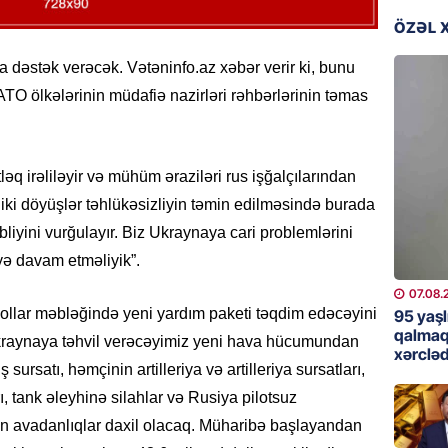
günə xə
ÖZƏL 
07.08.
dəstək verəcək. Vətəninfo.az xəbər verir ki, bunu
BANNER
O ölkələrinin müdafiə nazirləri rəhbərlərinin təmas
Çin qız
07.08.
q irəliləyir və mühüm əraziləri rus işğalçılarından
GÜNDƏM
ki döyüşlər təhlükəsizliyin təmin edilməsində burada
Ülviyyə
liyini vurğulayır. Biz Ukraynaya cari problemlərini
07.08.
yə davam etməliyik”.
MANŞET
07.08.
“Birgə 
llar məbləğində yeni yardım paketi təqdim edəcəyini
95 yaşl
əhəmiy
qalmaq
 Ukraynaya təhvil verəcəyimiz yeni hava hücumundan
xərcləd
07.08.
rsatı, həmçinin artilleriya və artilleriya sursatları,
ı, tank əleyhinə silahlar və Rusiya pilotsuz
İDMAN
an avadanlıqlar daxil olacaq. Müharibə başlayandan
Albani