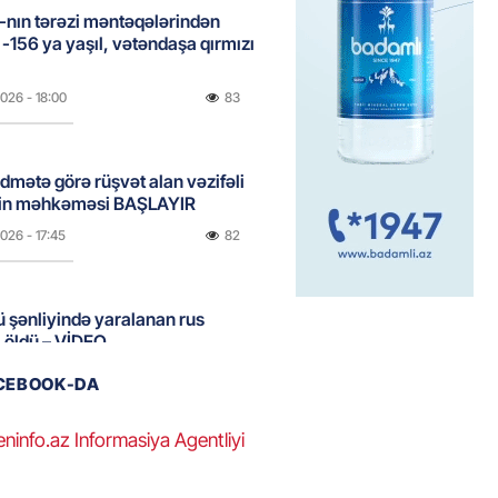
nın tərəzi məntəqələrindən
 -156 ya yaşıl, vətəndaşa qırmızı
2026
- 18:00
83
idmətə görə rüşvət alan vəzifəli
rin məhkəməsi BAŞLAYIR
2026
- 17:45
82
 şənliyində yaralanan rus
 öldü – VİDEO
2026
- 17:30
118
ACEBOOK-DA
eninfo.az Informasiya Agentliyi
ı qadının milyonluq mirası ilə
almaqal: 546 min manatı 20