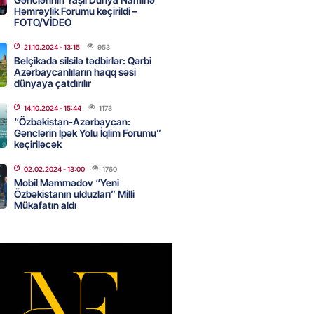
Həmrəylik Forumu keçirildi –
canda sabah 39 dərəcə isti
FOTO/VİDEO
21.10.2024
- 13:15
953
2026
- 14:30
104
Belçikada silsilə tədbirlər: Qərbi
Azərbaycanlıların haqq səsi
dünyaya çatdırılır
 Biznes-dən mikro biznes
14.10.2024
- 15:44
1173
nə 5%-dək endirim
“Özbəkistan-Azərbaycan:
Gənclərin İpək Yolu İqlim Forumu”
2026
- 14:28
100
keçiriləcək
02.02.2024
- 13:00
1760
Mobil Məmmədov “Yeni
ıtda avtomobil qaçıran və
Özbəkistanın ulduzları” Milli
kdə mobil telefon oğurlayan
Mükafatın aldı
 saxlanılıb
2026
- 14:15
107
 karta istədiyiniz qədər
 edə bilərsiniz – VİDEO