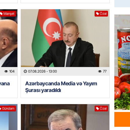
Azərba
yaradıl
Manşet
Özəl
07.08.
GÜNDƏM
Aytən 
verildi
07.08.
GÜNDƏM
104
07.08.2026
- 13:00
77
Paşinya
videos
yana
Azərbaycanda Media və Yayım
Şurası yaradıldı
07.08.
HADISƏ
Gündəm
Özəl
Sabunç
dəyərin
şəxs sa