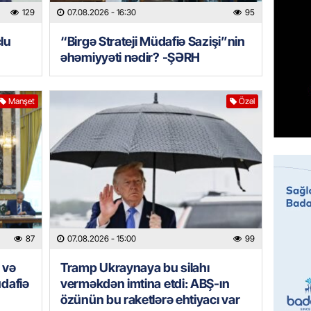
07.08.
129
07.08.2026
- 16:30
95
lu
“Birgə Strateji Müdafiə Sazişi”nin
MANŞET
əhəmiyyəti nədir? -ŞƏRH
Mişust
deyib?
07.08.
Manşet
Özəl
GÜNDƏM
Prezid
ilə ba
07.08.
GÜNDƏM
Prezide
87
07.08.2026
- 15:00
99
SƏRƏ
 və
Tramp Ukraynaya bu silahı
07.08.
dafiə
verməkdən imtina etdi: ABŞ-ın
özünün bu raketlərə ehtiyacı var
ÖZƏL