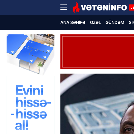
ANA SƏHIFƏ
ÖZƏL
GÜNDƏM
SI