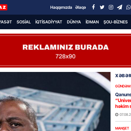
Haqqımızda
Əlaqə
YASƏT
SOSIAL
İQTISADIYYAT
DÜNYA
İDMAN
ŞOU-BIZNES
XƏBƏR
GÜNDƏM
Qanuns
“Univer
həkim 
07.08.
MANŞET