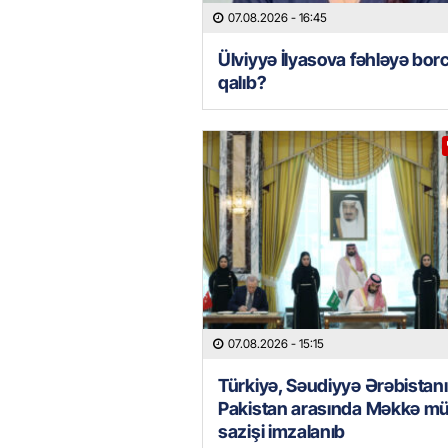
07.08.2026
- 16:45
Ülviyyə İlyasova fəhləyə borc
qalıb?
07.08.2026
- 15:15
Türkiyə, Səudiyyə Ərəbistanı
Pakistan arasında Məkkə mü
sazişi imzalanıb