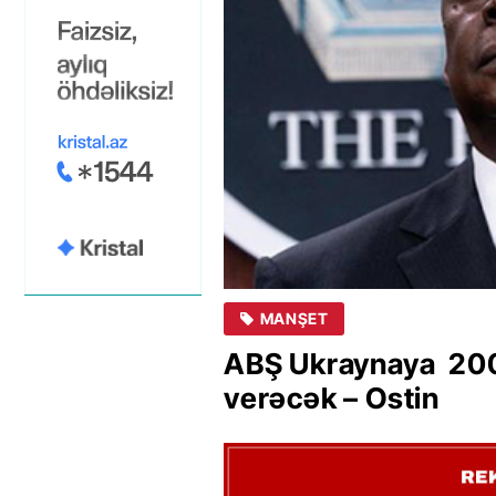
MANŞET
ABŞ Ukraynaya 200 
verəcək – Ostin