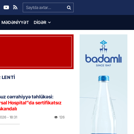
Search…
MƏDƏNIYYƏT
DIGƏR
 LENTİ
uz cərrahiyyə təhlükəsi:
sal Hospital”da sertifikatsız
skandalı
2026
- 18:31
126