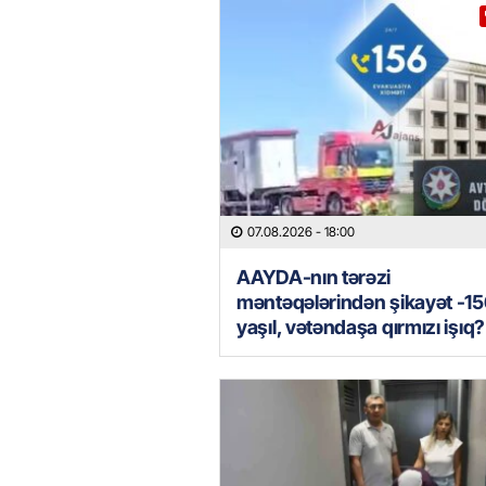
07.08.2026
- 18:00
AAYDA-nın tərəzi
məntəqələrindən şikayət -15
yaşıl, vətəndaşa qırmızı işıq?