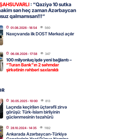
 ŞAHSUVARLI
: “Qaziyə 10 sutka
hakim sən heç zaman Azərbaycan
usuz qalmamısan!!!“
, Səudiyyə Ərəbistanı və
an arasında Məkkə müdafiə
01.08.2026
- 18:54
560
imzalanıb
Naxçıvanda ilk DOST Mərkəzi açılır
2026
- 15:15
87
06.08.2026
- 17:58
347
100 milyonluq işdə yeni bağlantı –
Ukraynaya bu silahı verməkdən
“Turan Bank”ın 2 səhmdar
etdi: ABŞ-ın özünün bu raketlərə
şirkətinin rəhbəri saxlanıldı
ı var
2026
- 15:00
99
OR
30.05.2025
- 10:00
813
Laçında keçirilən üçtərəfli zirvə
bolçu İran millisindən İMTİNA
görüşü: Türk-İslam birliyinin
u ölkəni seçdilər
güclənməsinin təzahürü
2026
- 14:45
106
28.10.2024
- 14:35
1182
Ankarada Azərbaycan-Türkiyə
Gənclərinin Yaşıl Dünya Naminə