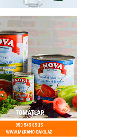
ycanda Media və Yayım Şurası
dı
2026
- 13:00
77
Abdullayevaya yüksək vəzifə
2026
- 12:45
94
n İssık-Kul gölündən gəzinti
unu paylaşıb
2026
- 12:30
71
u rayonunda 70 min manat
də elektrik naqilləri oğurlayan
xlanılıb