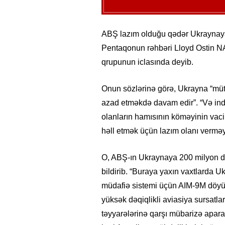
ABŞ lazım olduğu qədər Ukraynaya 
Pentaqonun rəhbəri Lloyd Ostin NAT
qrupunun iclasında deyib.
Onun sözlərinə görə, Ukrayna “mütlə
azad etməkdə davam edir”. “Və indi
olanların hamısının köməyinin vacib
həll etmək üçün lazım olanı vermə
O, ABŞ-ın Ukraynaya 200 milyon do
bildirib. “Buraya yaxın vaxtlarda
müdafiə sistemi üçün AIM-9M döyüş su
yüksək dəqiqlikli aviasiya sursatlar
təyyarələrinə qarşı mübarizə apar