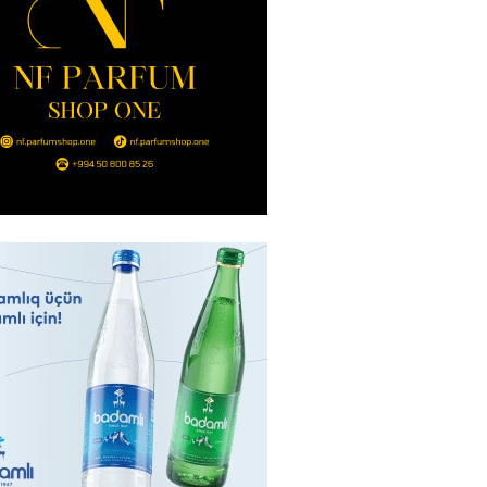
2026
- 14:00
110
in avtomobildə Paşinyana nə
2026
- 13:45
104
entdən Abel Məhərrəmovun oğlu
ğlı SƏRƏNCAM
2026
- 13:30
96
ntdən Xəzər Fərhadov ilə bağlı
NCAM
2026
- 13:15
75