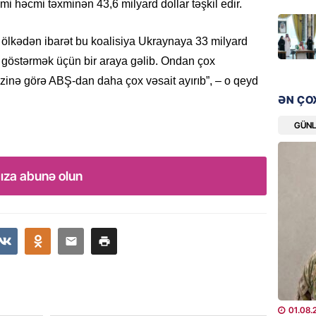
i həcmi təxminən 43,6 milyard dollar təşkil edir.
“Liverp
07.08.
 ölkədən ibarət bu koalisiya Ukraynaya 33 milyard
ı göstərmək üçün bir araya gəlib. Ondan çox
HADISƏ
Tovuzda
zinə görə ABŞ-dan daha çox vəsait ayırıb”, – o qeyd
qardaşı
ƏN ÇO
07.08.
GÜN
GÜNDƏM
Türkiyə
ıza abunə olun
milyon 
xərclər
07.08.
GÜNDƏM
Malayzi
Dosye
07.08.
01.08.