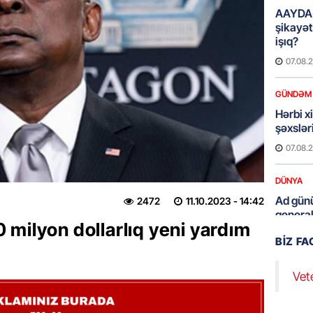
AAYDA-
şikayət
işıq?
07.08.
GÜNDƏM
Hərbi x
şəxslə
07.08.
DÜNYA
Ad günü
2472
11.10.2023
- 14:42
general
milyon dollarlıq yeni yardım
07.08.
BIZ F
ÖZƏL
Vet
95 yaşl
bağlı q