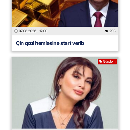
07.08.2026
- 17:00
293
Çin qızıl həmləsinə start verib
Gündəm