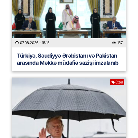
07.08.2026
- 15:15
157
Türkiyə, Səudiyyə Ərəbistanı və Pakistan
arasında Məkkə müdafiə sazişi imzalanıb
Özəl