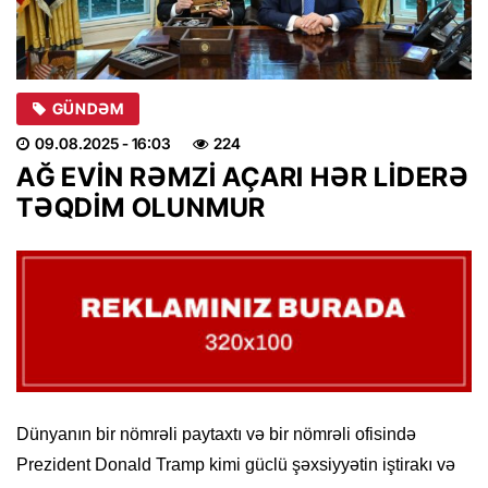
GÜNDƏM
09.08.2025
- 16:03
224
AĞ EVİN RƏMZİ AÇARI HƏR LİDERƏ
TƏQDİM OLUNMUR
Dünyanın bir nömrəli paytaxtı və bir nömrəli ofisində
Prezident Donald Tramp kimi güclü şəxsiyyətin iştirakı və