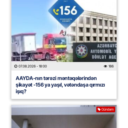
07.08.2026
- 18:00
186
AAYDA-nın tərəzi məntəqələrindən
şikayət -156 ya yaşıl, vətəndaşa qırmızı
işıq?
Gündəm