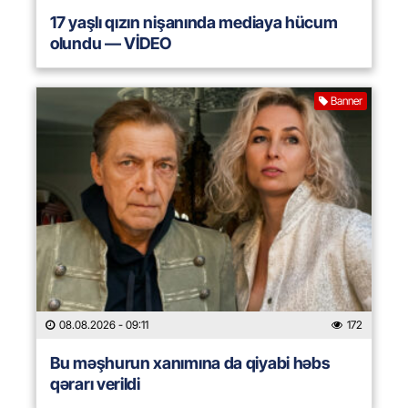
17 yaşlı qızın nişanında mediaya hücum
olundu — VİDEO
Banner
08.08.2026
- 09:11
172
Bu məşhurun xanımına da qiyabi həbs
qərarı verildi