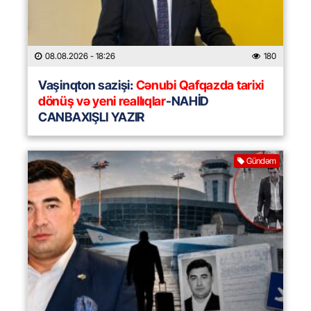
08.08.2026
- 18:26
180
Vaşinqton sazişi:
Cənubi Qafqazda tarixi
dönüş və yeni reallıqlar
-NAHİD
CANBAXIŞLI YAZIR
Gündəm