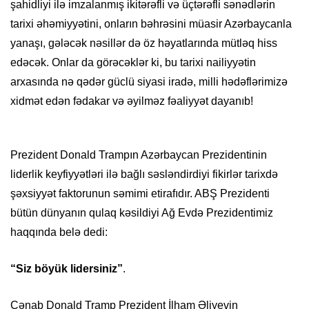
şahidliyi ilə imzalanmış ikitərəfli və üçtərəfli sənədlərin
tarixi əhəmiyyətini, onların bəhrəsini müasir Azərbaycanla
yanaşı, gələcək nəsillər də öz həyatlarında mütləq hiss
edəcək. Onlar da görəcəklər ki, bu tarixi nailiyyətin
arxasında nə qədər güclü siyasi iradə, milli hədəflərimizə
xidmət edən fədakar və əyilməz fəaliyyət dayanıb!
Prezident Donald Trampın Azərbaycan Prezidentinin
liderlik keyfiyyətləri ilə bağlı səsləndirdiyi fikirlər tarixdə
şəxsiyyət faktorunun səmimi etirafıdır. ABŞ Prezidenti
bütün dünyanın qulaq kəsildiyi Ağ Evdə Prezidentimiz
haqqında belə dedi:
“Siz böyük lidersiniz”
.
Cənab Donald Tramp Prezident İlham Əliyevin