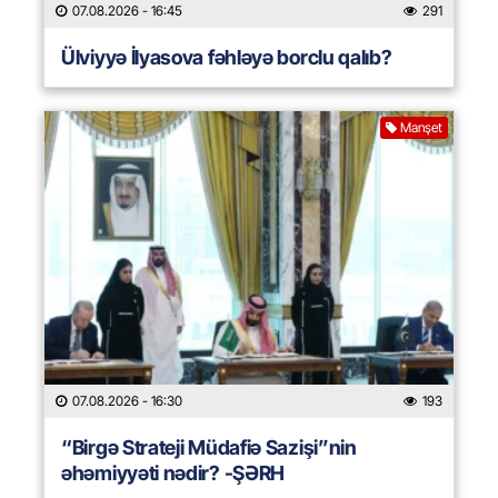
07.08.2026
- 16:45
291
Ülviyyə İlyasova fəhləyə borclu qalıb?
Manşet
07.08.2026
- 16:30
193
“Birgə Strateji Müdafiə Sazişi”nin
əhəmiyyəti nədir? -ŞƏRH