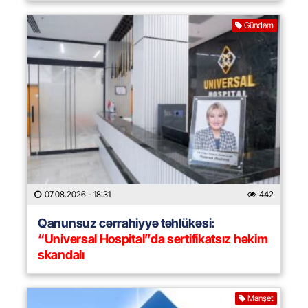
Gündəm
07.08.2026
- 18:31
442
Qanunsuz cərrahiyyə təhlükəsi:
“Universal Hospital”da sertifikatsız həkim
skandalı
Manşet