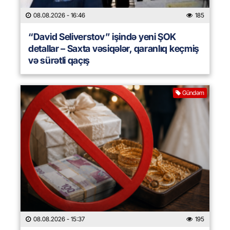
08.08.2026
- 16:46
185
“David Seliverstov” işində yeni ŞOK
detallar – Saxta vəsiqələr, qaranlıq keçmiş
və sürətli qaçış
Gündəm
08.08.2026
- 15:37
195