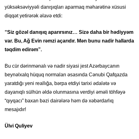
yüksəksəviyyəli danışıqları aparmaq məharətinə xüsusi
diqqət yetirərək əlavə etdi:
“Siz gözəl danışıq aparırsınız… Sizə daha bir hədiyyəm
var. Bu, Ağ Evin rəmzi açarıdır. Mən bunu nadir hallarda
təqdim edirəm”.
Bu cür dərinmənalı və nadir siyasi jest Azərbaycanın
beynəlxalq hüquq normaları əsasında Cənubi Qafqazda
yaratdığı yeni reallığa, bərpa etdiyi tarixi ədalətə və
dayanıqlı sülhün əldə olunmasına verdiyi əməli töhfəyə
“qıyqacı” baxan bəzi dairələrə həm də xəbərdarlıq
mesajıdır!
Ülvi Quliyev