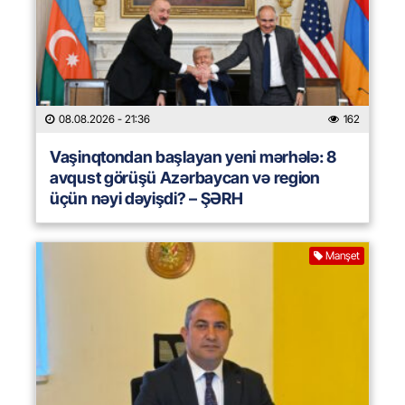
08.08.2026
- 21:36
162
Vaşinqtondan başlayan yeni mərhələ: 8
avqust görüşü Azərbaycan və region
üçün nəyi dəyişdi? – ŞƏRH
Manşet