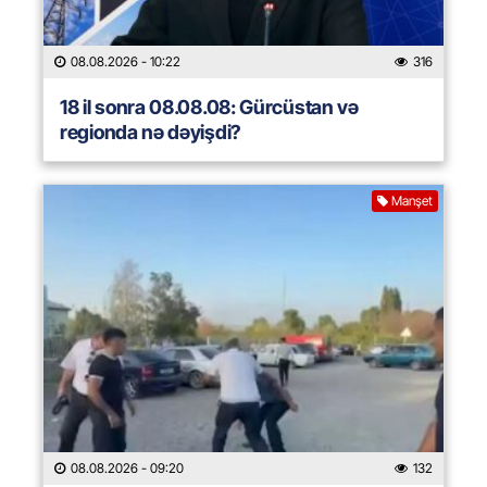
08.08.2026
- 10:22
316
18 il sonra 08.08.08: Gürcüstan və
regionda nə dəyişdi?
Manşet
08.08.2026
- 09:20
132