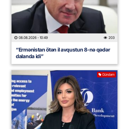
08.08.2026
- 10:49
203
“Ermənistan ötən il avqustun 8-nə qədər
dalanda idi”
Gündəm