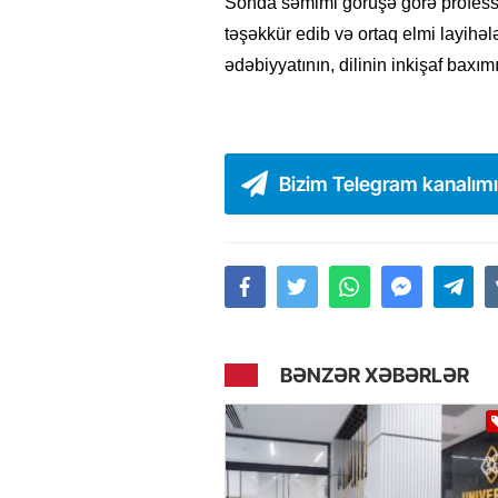
Sonda səmimi görüşə görə profess
təşəkkür edib və ortaq elmi layihəl
ədəbiyyatının, dilinin inkişaf baxı
Bizim Telegram kanalım
BƏNZƏR XƏBƏRLƏR