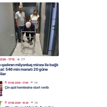
rclədilər
2026
- 17:15
177
ıl həmləsinə start verib
2026
- 17:00
174
 İlyasova fəhləyə borclu qalıb?
2026
- 16:45
179
2026
- 17:15
177
ı qadının milyonluq mirası ilə bağlı
al: 546 min manatı 20 günə
ilər
Strateji Müdafiə Sazişi”nin
yəti nədir? -ŞƏRH
07.08.2026
- 17:00
174
2026
- 16:30
118
Çin qızıl həmləsinə start verib
07.08.2026
- 16:30
118
ya klubuna keçən Kamil