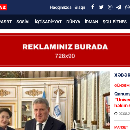
Haqqımızda
Əlaqə
YASƏT
SOSIAL
İQTISADIYYAT
DÜNYA
İDMAN
ŞOU-BIZNES
XƏBƏR
GÜNDƏM
Qanuns
“Univer
həkim 
07.08.
MANŞET