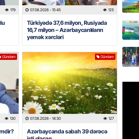
Azərbay
179
07.08.2026
- 15:45
125
olacaq
lu
Türkiyədə 37,6 milyon, Rusiyada
07.08.
16,7 milyon – Azərbaycanlıların
yemək xərcləri
REKLAM
Birbank
krediti
Gündəm
Gündəm
07.08.
HADISƏ
Sumqay
çimərli
şəxslər
07.08.
130
07.08.2026
- 14:30
127
GÜNDƏM
Kartdan
imdir?
Azərbaycanda sabah 39 dərəcə
köçürmə
isti olacaq