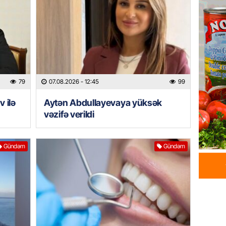
Azərba
yaradıl
07.08.
GÜNDƏM
Aytən 
verildi
79
07.08.2026
- 12:45
99
07.08.
 ilə
Aytən Abdullayevaya yüksək
vəzifə verildi
GÜNDƏM
Paşinya
videos
Gündəm
Gündəm
07.08.
HADISƏ
Sabunç
dəyərin
şəxs sa