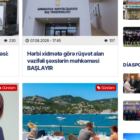
MANŞET
Türkiyə
Pakist
sazişi 
07.08.
230
07.08.2026
- 17:45
107
əsi:
Hərbi xidmətə görə rüşvət alan
ÖZƏL
vəzifəli şəxslərin məhkəməsi
Tramp 
DİASP
BAŞLAYIR
imtina 
ehtiyac
07.08.
Gündəm
Gündəm
ÖZƏL
İki fut
ETDİ:
B
07.08.
GÜNDƏM