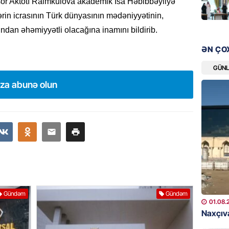
or Aktotı Raimkulova akademik İsa Həbibbəyliyə
“Liverp
ərin icrasının Türk dünyasının mədəniyyətinin,
07.08.
mından əhəmiyyətli olacağına inamını bildirib.
HADISƏ
ƏN ÇO
Tovuzda
qardaşı
GÜN
ıza abunə olun
07.08.
GÜNDƏM
Türkiyə
milyon 
xərclər
07.08.
GÜNDƏM
Gündəm
Gündəm
Malayzi
01.08.
Dosye
Naxçıva
07.08.