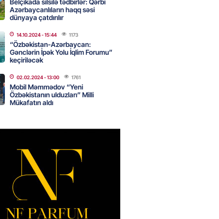
Belçikada silsilə tədbirlər: Qərbi
Azərbaycanlıların haqq səsi
canda sabah 39 dərəcə isti
dünyaya çatdırılır
2026
- 14:30
127
14.10.2024
- 15:44
1173
“Özbəkistan-Azərbaycan:
Gənclərin İpək Yolu İqlim Forumu”
keçiriləcək
 Biznes-dən mikro biznes
02.02.2024
- 13:00
1761
nə 5%-dək endirim
Mobil Məmmədov “Yeni
Özbəkistanın ulduzları” Milli
2026
- 14:28
123
Mükafatın aldı
ıtda avtomobil qaçıran və
kdə mobil telefon oğurlayan
 saxlanılıb
2026
- 14:15
129
 karta istədiyiniz qədər
 edə bilərsiniz – VİDEO