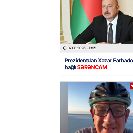
07.08.2026
- 13:15
Prezidentdən Xəzər Fərhadov
bağlı
SƏRƏNCAM