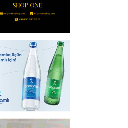
2026
- 14:00
132
in avtomobildə Paşinyana nə
2026
- 13:45
126
entdən Abel Məhərrəmovun oğlu
ğlı SƏRƏNCAM
2026
- 13:30
99
ntdən Xəzər Fərhadov ilə bağlı
NCAM
2026
- 13:15
79