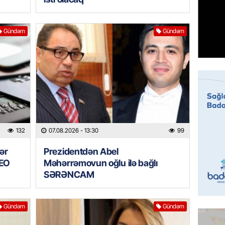
07.08.
Gündəm
Gündəm
MANŞET
Mişust
deyib?
07.08.
GÜNDƏM
Prezid
ilə ba
132
07.08.2026
- 13:30
99
07.08.
ər
Prezidentdən Abel
GÜNDƏM
DEO
Məhərrəmovun oğlu ilə bağlı
Prezide
SƏRƏNCAM
SƏRƏ
07.08.
Gündəm
Gündəm
ÖZƏL