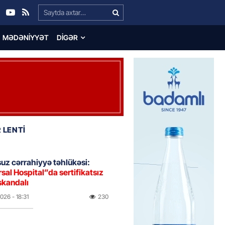
Search…
MƏDƏNIYYƏT
DIGƏR
 LENTİ
uz cərrahiyyə təhlükəsi:
sal Hospital”da sertifikatsız
skandalı
2026
- 18:31
230