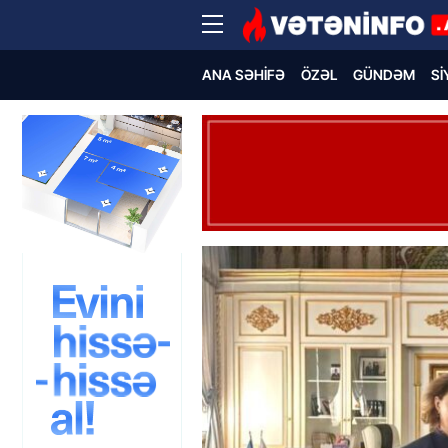
ANA SƏHIFƏ
ÖZƏL
GÜNDƏM
SI