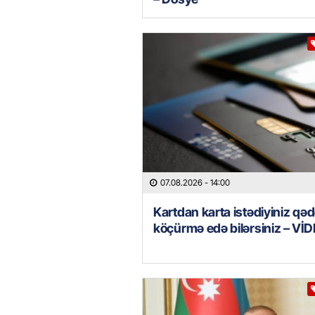
07.08.2026
- 14:00
Kartdan karta istədiyiniz qəd
köçürmə edə bilərsiniz – Vİ