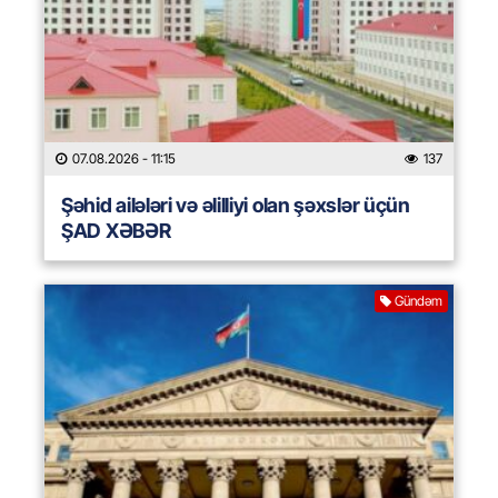
07.08.2026
- 11:15
137
Şəhid ailələri və əlilliyi olan şəxslər üçün
ŞAD XƏBƏR
Gündəm