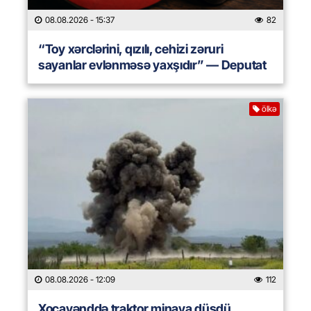
08.08.2026
- 15:37
82
“Toy xərclərini, qızılı, cehizi zəruri
sayanlar evlənməsə yaxşıdır” — Deputat
ölkə
08.08.2026
- 12:09
112
Xocavənddə traktor minaya düşdü