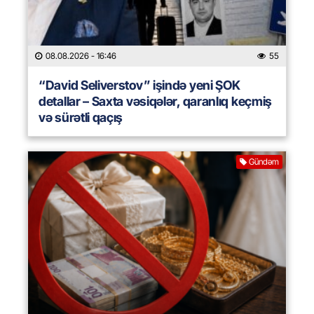
08.08.2026
- 16:46
55
“David Seliverstov” işində yeni ŞOK
detallar – Saxta vəsiqələr, qaranlıq keçmiş
və sürətli qaçış
Gündəm