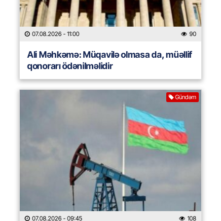
07.08.2026
- 11:00
90
Ali Məhkəmə: Müqavilə olmasa da, müəllif
qonorarı ödənilməlidir
Gündəm
07.08.2026
- 09:45
108