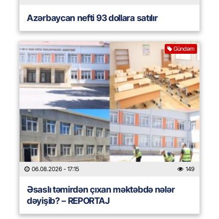
Azərbaycan nefti 93 dollara satılır
Gündəm
06.08.2026
- 17:15
149
Əsaslı təmirdən çıxan məktəbdə nələr
dəyişib? – REPORTAJ