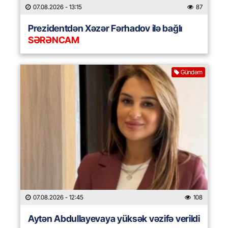
07.08.2026
- 13:15
87
Prezidentdən Xəzər Fərhadov ilə bağlı
SƏRƏNCAM
Gündəm
07.08.2026
- 12:45
108
Aytən Abdullayevaya yüksək vəzifə verildi