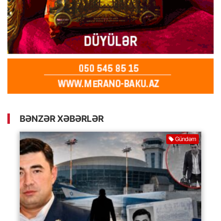
BƏNZƏR XƏBƏRLƏR
Gündəm