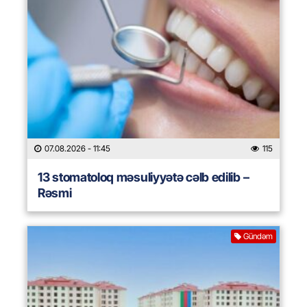
07.08.2026
- 11:45
115
13 stomatoloq məsuliyyətə cəlb edilib –
Rəsmi
Gündəm