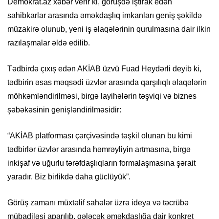
Demokrat.az xəbər verir ki, görüşdə iştirak edən
sahibkarlar arasında əməkdaşlıq imkanları geniş şəkildə
müzakirə olunub, yeni iş əlaqələrinin qurulmasına dair ilkin
razılaşmalar əldə edilib.
Tədbirdə çıxış edən AKİAB üzvü Fuad Heydərli deyib ki,
tədbirin əsas məqsədi üzvlər arasında qarşılıqlı əlaqələrin
möhkəmləndirilməsi, birgə layihələrin təşviqi və biznes
şəbəkəsinin genişləndirilməsidir:
“AKİAB platforması çərçivəsində təşkil olunan bu kimi
tədbirlər üzvlər arasında həmrəyliyin artmasına, birgə
inkişaf və uğurlu tərəfdaşlıqların formalaşmasına şərait
yaradır. Biz birlikdə daha güclüyük”.
Görüş zamanı müxtəlif sahələr üzrə ideya və təcrübə
mübadiləsi aparılıb, gələcək əməkdaşlığa dair konkret