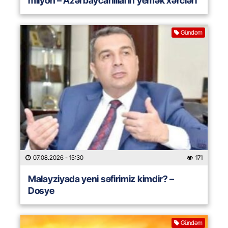
milyon – Azərbaycanlıların yemək xərcləri
Gündəm
07.08.2026
- 15:30
171
Malayziyada yeni səfirimiz kimdir? –
Dosye
Gündəm