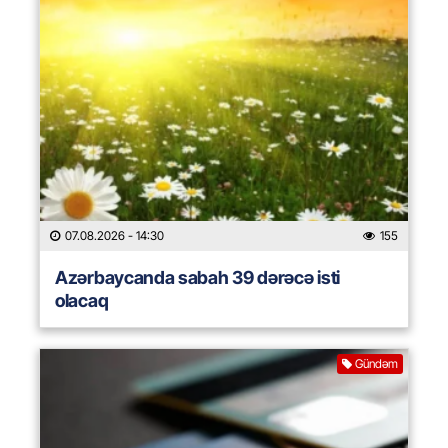
07.08.2026
- 14:30
155
Azərbaycanda sabah 39 dərəcə isti
olacaq
Gündəm