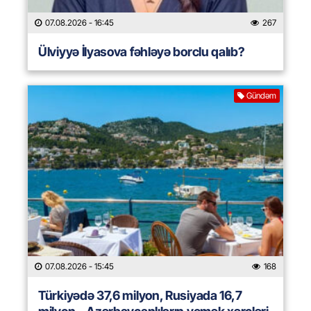
07.08.2026
- 16:45
267
Ülviyyə İlyasova fəhləyə borclu qalıb?
Gündəm
07.08.2026
- 15:45
168
Türkiyədə 37,6 milyon, Rusiyada 16,7