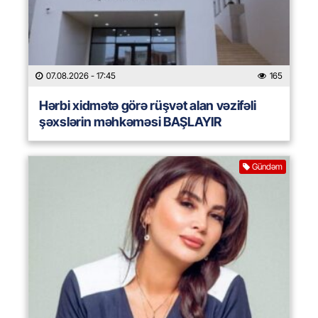
07.08.2026
- 17:45
165
Hərbi xidmətə görə rüşvət alan vəzifəli
şəxslərin məhkəməsi BAŞLAYIR
Gündəm