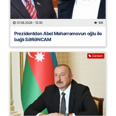
07.08.2026
- 13:30
106
Prezidentdən Abel Məhərrəmovun oğlu ilə
bağlı SƏRƏNCAM
Gündəm