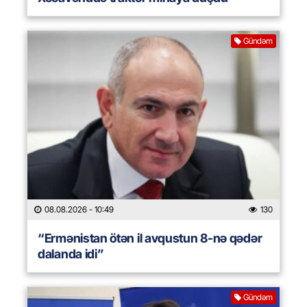
Gündəm
08.08.2026
- 10:49
130
“Ermənistan ötən il avqustun 8-nə qədər
dalanda idi”
Gündəm