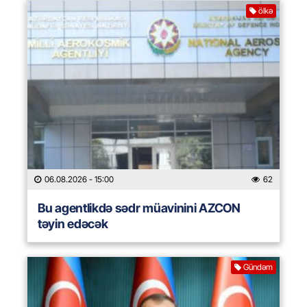
ölkə
06.08.2026
- 15:00
62
Bu agentlikdə sədr müavinini AZCON
təyin edəcək
Gündəm