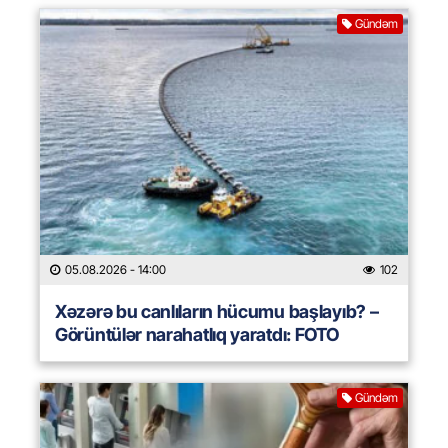
Gündəm
05.08.2026
- 14:00
102
Xəzərə bu canlıların hücumu başlayıb? –
Görüntülər narahatlıq yaratdı: FOTO
Gündəm