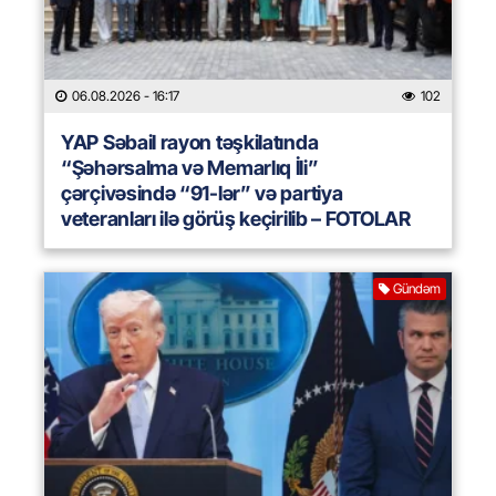
06.08.2026
- 16:17
102
YAP Səbail rayon təşkilatında
“Şəhərsalma və Memarlıq İli”
çərçivəsində “91-lər” və partiya
veteranları ilə görüş keçirilib – FOTOLAR
Gündəm