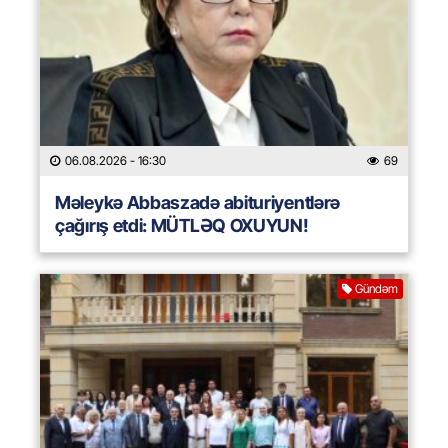
06.08.2026
- 16:30
69
Məleykə Abbaszadə abituriyentlərə
çağırış etdi: MÜTLƏQ OXUYUN!
Gündəm