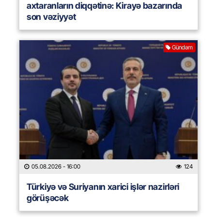
axtaranların diqqətinə: Kirayə bazarında
son vəziyyət
Gündəm
05.08.2026
- 16:00
124
Türkiyə və Suriyanın xarici işlər nazirləri
görüşəcək