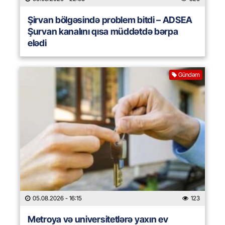
Şirvan bölgəsində problem bitdi – ADSEA
Şurvan kanalını qısa müddətdə bərpa
elədi
Gündəm
05.08.2026
- 16:15
123
Metroya və universitetlərə yaxın ev