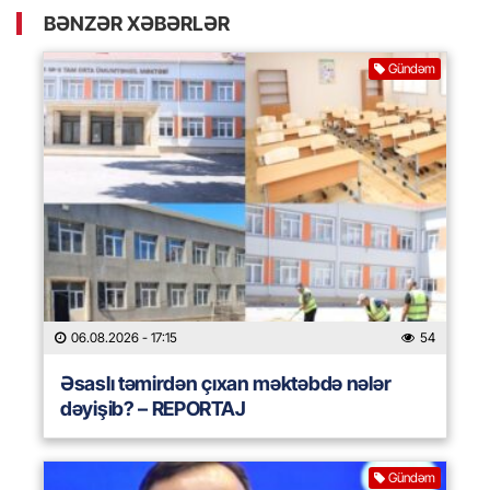
BƏNZƏR XƏBƏRLƏR
Gündəm
06.08.2026
- 17:15
54
Əsaslı təmirdən çıxan məktəbdə nələr
dəyişib? – REPORTAJ
Gündəm