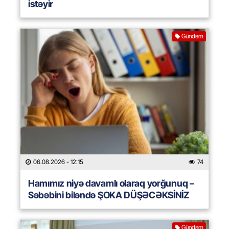
istəyir
Gündəm
06.08.2026
- 12:15
74
Hamımız niyə davamlı olaraq yorğunuq –
Səbəbini biləndə ŞOKA DÜŞƏCƏKSİNİZ
Gündəm