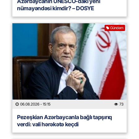
Azərbaycanın UNESCO-dakı yeni
nümayəndəsi kimdir? – DOSYE
Gündəm
06.08.2026
- 15:15
73
Pezeşkian Azərbaycanla bağlı tapşırıq
verdi: vali hərəkətə keçdi