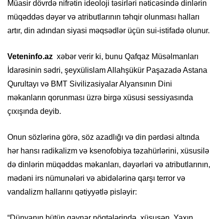
Müasir dövrdə nifrətin ideoloji təsirləri nəticəsində dinlərin
müqəddəs dəyər və atributlarının təhqir olunması halları
artır, din adından siyasi məqsədlər üçün sui-istifadə olunur.
Veteninfo.az
xəbər verir ki, bunu Qafqaz Müsəlmanları
İdarəsinin sədri, şeyxülislam Allahşükür Paşazadə Astana
Qurultayı və BMT Sivilizasiyalar Alyansının Dini
məkanların qorunması üzrə birgə xüsusi sessiyasında
çıxışında deyib.
Onun sözlərinə görə, söz azadlığı və din pərdəsi altında
hər hansı radikalizm və ksenofobiya təzahürlərini, xüsusilə
də dinlərin müqəddəs məkanları, dəyərləri və atributlarının,
mədəni irs nümunələri və abidələrinə qarşı terror və
vandalizm hallarını qətiyyətlə pisləyir:
“Dünyanın bütün qaynar nöqtələrində, xüsusən, Yaxın