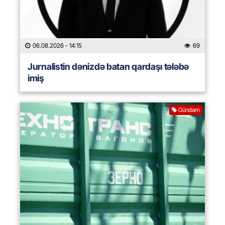
06.08.2026
- 14:15
69
Jurnalistin dənizdə batan qardaşı tələbə
imiş
Gündəm