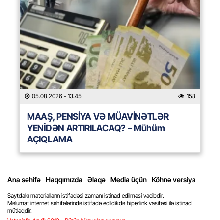
05.08.2026
- 13:45
158
MAAŞ, PENSİYA VƏ MÜAVİNƏTLƏR
YENİDƏN ARTIRILACAQ? – Mühüm
AÇIQLAMA
Ana səhifə
Haqqımızda
Əlaqə
Media üçün
Köhnə versiya
Saytdakı materialların istifadəsi zamanı istinad edilməsi vacibdir.
Məlumat internet səhifələrində istifadə edildikdə hiperlink vasitəsi ilə istinad
mütləqdir.