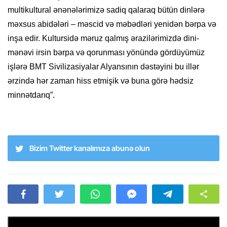
multikultural ənənələrimizə sadiq qalaraq bütün dinlərə
məxsus abidələri – məscid və məbədləri yenidən bərpa və
inşa edir. Kultursidə məruz qalmış ərazilərimizdə dini-
mənəvi irsin bərpa və qorunması yönündə gördüyümüz
işlərə BMT Sivilizasiyalar Alyansının dəstəyini bu illər
ərzində hər zaman hiss etmişik və buna görə hədsiz
minnətdarıq”.
Bizim Twitter kanalımıza abunə olun