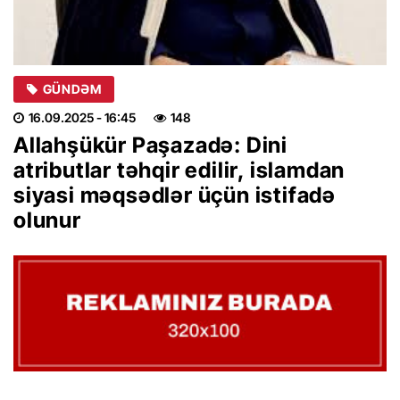
GÜNDƏM
16.09.2025
- 16:45
148
Allahşükür Paşazadə: Dini
atributlar təhqir edilir, islamdan
siyasi məqsədlər üçün istifadə
olunur