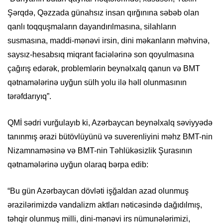
Şərqdə, Qəzzada günahsız insan qırğınına səbəb olan
qanlı toqquşmaların dayandırılmasına, silahların
susmasına, maddi-mənəvi irsin, dini məkanların məhvinə,
saysız-hesabsıq miqrant faciələrinə son qoyulmasına
çağırış edərək, problemlərin beynəlxalq qanun və BMT
qətnamələrinə uyğun sülh yolu ilə həll olunmasının
tərəfdarıyıq”.
QMİ sədri vurğulayıb ki, Azərbaycan beynəlxalq səviyyədə
tanınmış ərazi bütövlüyünü və suverenliyini məhz BMT-nin
Nizamnaməsinə və BMT-nin Təhlükəsizlik Şurasının
qətnamələrinə uyğun olaraq bərpa edib:
“Bu gün Azərbaycan dövləti işğaldan azad olunmuş
ərazilərimizdə vandalizm aktları nəticəsində dağıdılmış,
təhqir olunmuş milli, dini-mənəvi irs nümunələrimizi,