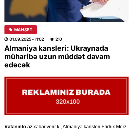
MANŞET
01.09.2025
- 11:02
210
Almaniya kansleri: Ukraynada
müharibə uzun müddət davam
edəcək
Vətəninfo.az
xəbər verir ki, Almaniya kansleri Fridrix Merz