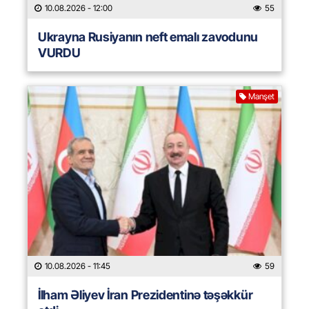
10.08.2026
- 12:00
55
Ukrayna Rusiyanın neft emalı zavodunu
VURDU
Manşet
10.08.2026
- 11:45
59
İlham Əliyev İran Prezidentinə təşəkkür