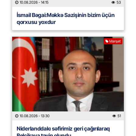
10.08.2026
- 14:15
53
İsmail Bəgai:Məkkə Sazişinin bizim üçün
qorxusu yoxdur
Manşet
10.08.2026
- 13:30
51
Niderlanddakı səfirimiz geri çağırılaraq
Belçikaya təyin olundu