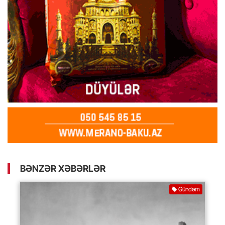
BƏNZƏR XƏBƏRLƏR
Gündəm