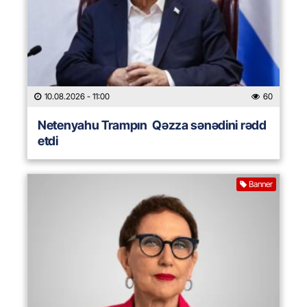
10.08.2026
- 11:00
60
Netenyahu Trampın Qəzza sənədini rədd
etdi
Banner