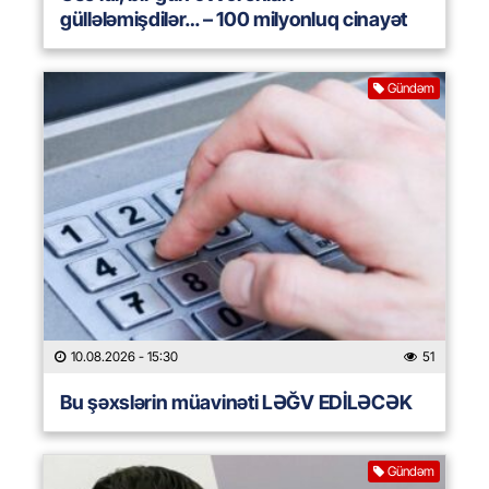
güllələmişdilər… – 100 milyonluq cinayət
Gündəm
10.08.2026
- 15:30
51
Bu şəxslərin müavinəti LƏĞV EDİLƏCƏK
Gündəm