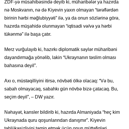
ZDF-yə müsahibəsində deyib ki, müharibələr ya hazırda
nə Moskvanın, nə də Kiyevin yaxın olmayan “tərəflərdən
birinin hərbi məğlubiyyəti” ilə, ya da onun sözlərinə görə,
hazırda müşahidə olunmayan “iqtisadi və/və ya hərbi
tükənmə” ilə başa çatır.
Merz vurğulayıb ki, hazırkı diplomatik səylər müharibəni
dayandırmağa yönəlib, lakin “Ukraynanın təslim olması
bahasına deyil”.
Axı o, müstəqilliyini itirsə, növbəti ölkə olacaq: “Və bu,
sabah olmayacaq, sabahkı gün növbə bizə çatacaq. Bu,
seçim deyil”, – DW yazır.
Nəhayət, kansler bildirib ki, hazırda Almaniyada “heç kim
Ukraynada quru qoşunlarından danışmır”. Kiyevin
təhlükəsizliyini təmin etmək üçün onun müttəfiqləri