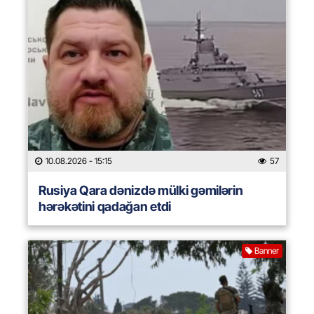
10.08.2026
- 15:15
57
Rusiya Qara dənizdə mülki gəmilərin
hərəkətini qadağan etdi
Banner