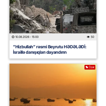
10.08.2026
- 15:00
50
”Hizbullah” rəsmi Beyrutu HƏDƏLƏDİ:
İsraillə danışıqları dayandırın
Özəl