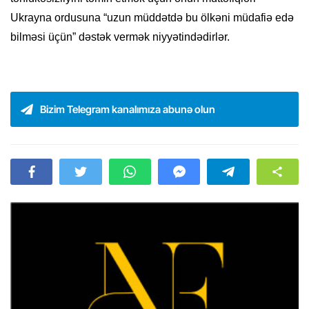
Ukrayna ordusuna “uzun müddətdə bu ölkəni müdafiə edə
bilməsi üçün” dəstək vermək niyyətindədirlər.
Bizim Telegram kanalımıza abunə olun