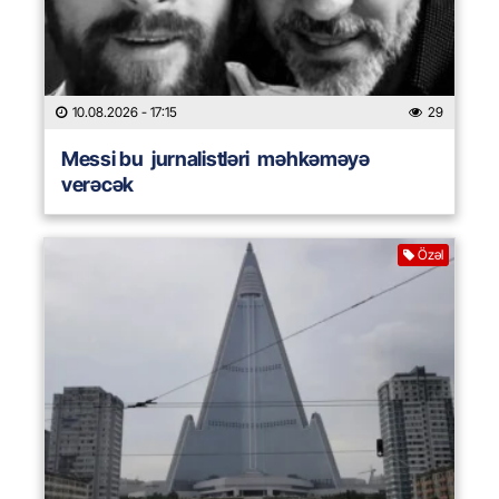
10.08.2026
- 17:15
29
Messi bu jurnalistləri məhkəməyə
verəcək
Özəl