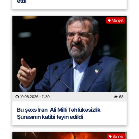
etdi
Manşet
10.08.2026
- 11:30
68
Bu şəxs İran Ali Milli Təhlükəsizlik
Şurasının katibi təyin edildi
Banner