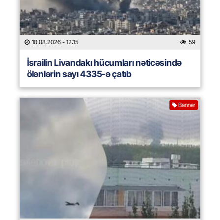
10.08.2026
- 12:15
59
İsrailin Livandakı hücumları nəticəsində
ölənlərin sayı 4335-ə çatıb
Banner