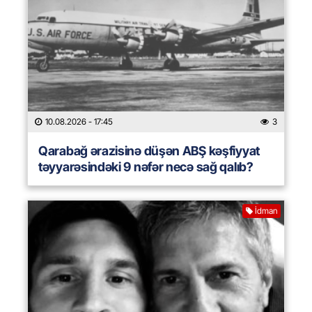
10.08.2026
- 17:45
3
Qarabağ ərazisinə düşən ABŞ kəşfiyyat
təyyarəsindəki 9 nəfər necə sağ qalıb?
İdman