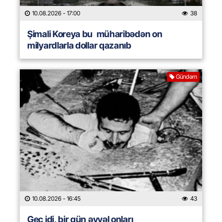
10.08.2026
- 17:00
38
Şimali Koreya bu müharibədən on
milyardlarla dollar qazanıb
Gündəm
10.08.2026
- 16:45
43
Gec idi, bir gün əvvəl onları