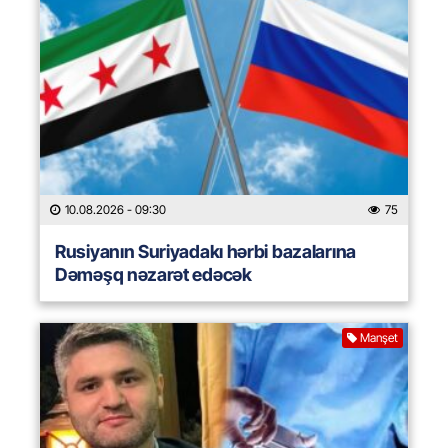
10.08.2026
- 09:30
75
Rusiyanın Suriyadakı hərbi bazalarına
Dəməşq nəzarət edəcək
Manşet