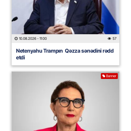
10.08.2026
- 11:00
57
Netenyahu Trampın Qəzza sənədini rədd
etdi
Banner