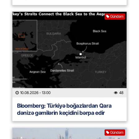
Gündəm
10.08.2026
- 13:00
48
Bloomberg: Türkiyə boğazlardan Qara
dənizə gəmilərin keçidini bərpa edir
Gündəm