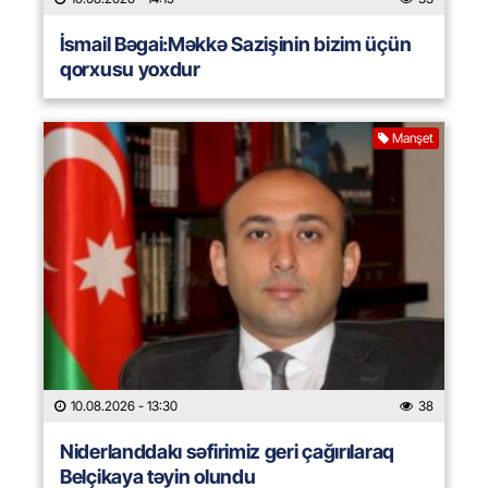
İsmail Bəgai:Məkkə Sazişinin bizim üçün
qorxusu yoxdur
Manşet
10.08.2026
- 13:30
38
Niderlanddakı səfirimiz geri çağırılaraq
Belçikaya təyin olundu