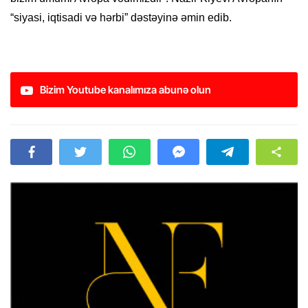
“siyasi, iqtisadi və hərbi” dəstəyinə əmin edib.
Bizim Youtube kanalımıza abunə olun