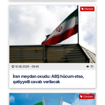
Manşet
10.08.2026
- 09:45
70
İran meydan oxudu: ABŞ hücum etsə,
qətiyyətli cavab veriləcək
Gündəm