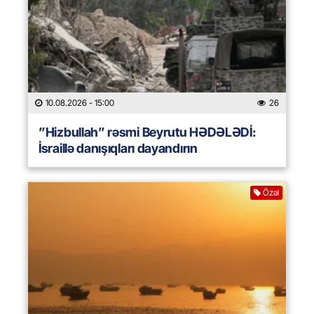
10.08.2026
- 15:00
26
”Hizbullah” rəsmi Beyrutu HƏDƏLƏDİ:
İsraillə danışıqları dayandırın
Özəl