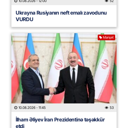
10.08.2026
- 12:00
52
Ukrayna Rusiyanın neft emalı zavodunu
VURDU
Manşet
10.08.2026
- 11:45
53
İlham Əliyev İran Prezidentinə təşəkkür
etdi