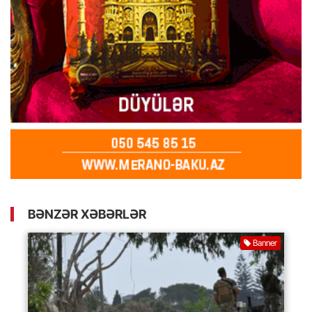
BƏNZƏR XƏBƏRLƏR
Banner