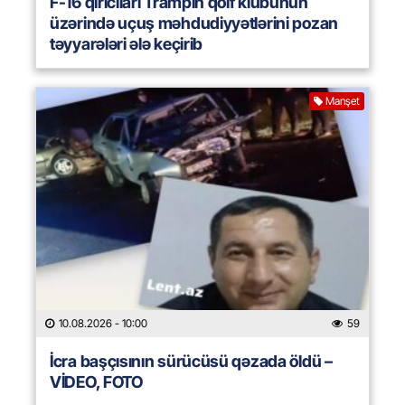
F-16 qırıcıları Trampın qolf klubunun
üzərində uçuş məhdudiyyətlərini pozan
təyyarələri ələ keçirib
Manşet
10.08.2026
- 10:00
59
İcra başçısının sürücüsü qəzada öldü –
VİDEO, FOTO