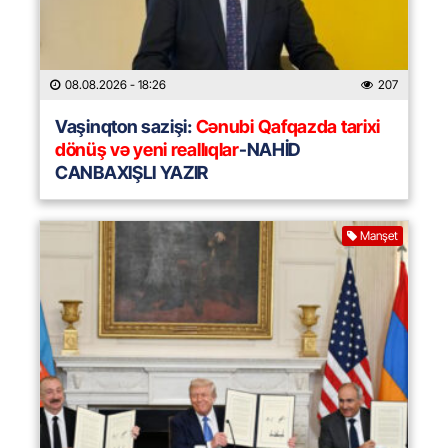
08.08.2026
- 18:26
207
Vaşinqton sazişi:
Cənubi Qafqazda tarixi
dönüş və yeni reallıqlar
-NAHİD
CANBAXIŞLI YAZIR
Manşet