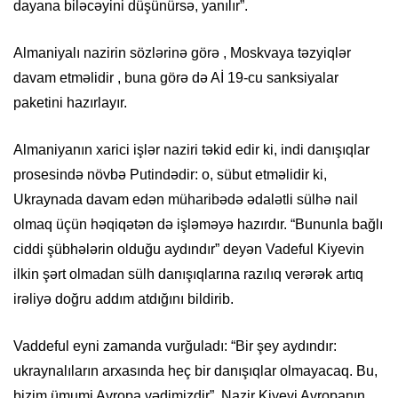
dayana biləcəyini düşünürsə, yanılır”.
Almaniyalı nazirin sözlərinə görə , Moskvaya təzyiqlər
davam etməlidir , buna görə də Aİ 19-cu sanksiyalar
paketini hazırlayır.
Almaniyanın xarici işlər naziri təkid edir ki, indi danışıqlar
prosesində növbə Putindədir: o, sübut etməlidir ki,
Ukraynada davam edən müharibədə ədalətli sülhə nail
olmaq üçün həqiqətən də işləməyə hazırdır. “Bununla bağlı
ciddi şübhələrin olduğu aydındır” deyən Vadeful Kiyevin
ilkin şərt olmadan sülh danışıqlarına razılıq verərək artıq
irəliyə doğru addım atdığını bildirib.
Vaddeful eyni zamanda vurğuladı: “Bir şey aydındır:
ukraynalıların arxasında heç bir danışıqlar olmayacaq. Bu,
bizim ümumi Avropa vədimizdir”. Nazir Kiyevi Avropanın