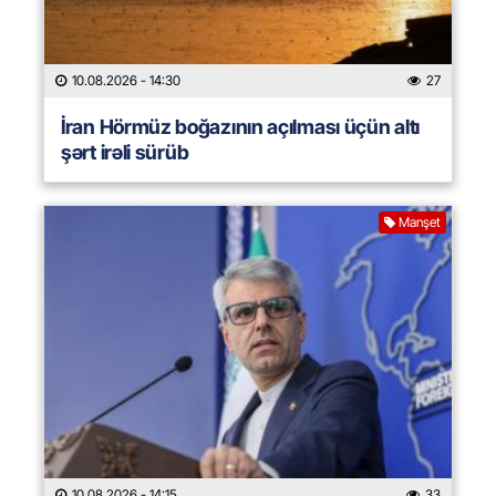
10.08.2026
- 14:30
27
İran Hörmüz boğazının açılması üçün altı
şərt irəli sürüb
Manşet
10.08.2026
- 14:15
33