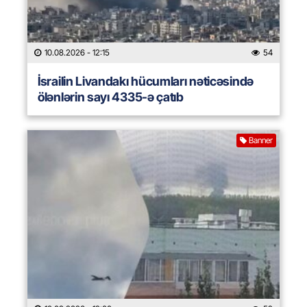
10.08.2026
- 12:15
54
İsrailin Livandakı hücumları nəticəsində
ölənlərin sayı 4335-ə çatıb
Banner