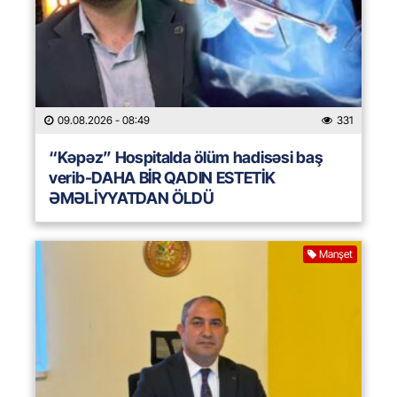
09.08.2026
- 08:49
331
“Kəpəz” Hospitalda ölüm hadisəsi baş
verib-DAHA BİR QADIN ESTETİK
ƏMƏLİYYATDAN ÖLDÜ
Manşet