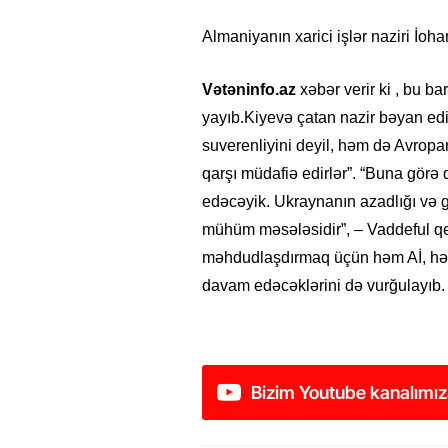
Almaniyanın xarici işlər naziri İoh
Vətəninfo.az
xəbər verir ki , bu ba
yayıb.Kiyevə çatan nazir bəyan edib
suverenliyini deyil, həm də Avropan
qarşı müdafiə edirlər”. “Buna gör
edəcəyik. Ukraynanın azadlığı və gə
mühüm məsələsidir”, – Vaddeful qey
məhdudlaşdırmaq üçün həm Aİ, həm 
davam edəcəklərini də vurğulayıb.
Bizim Youtube kanalımız