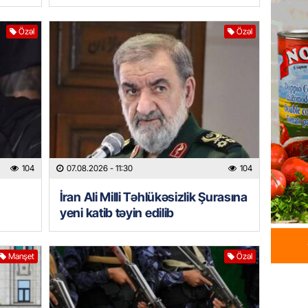
Prezid
ilə ba
Özəl
Özəl
07.08.
GÜNDƏM
Prezide
SƏRƏ
07.08.
ÖZƏL
104
07.08.2026
- 11:30
104
Azərba
yaradıl
İran Ali Milli Təhlükəsizlik Şurasına
yeni katib təyin edilib
07.08.
GÜNDƏM
Manşet
Özəl
Aytən 
verildi
07.08.