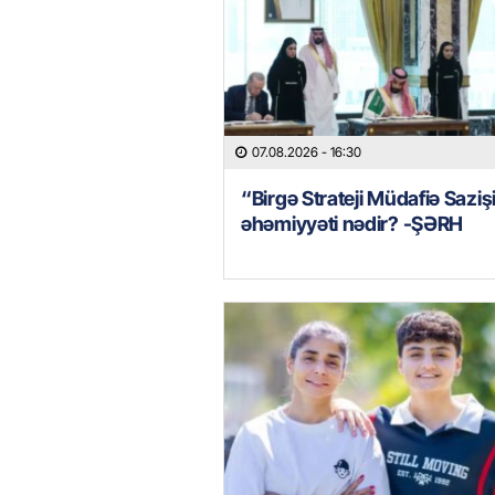
07.08.2026
- 16:30
“Birgə Strateji Müdafiə Saziş
əhəmiyyəti nədir? -ŞƏRH