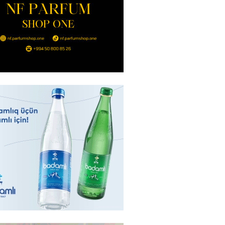
ıtda avtomobil qaçıran və
kdə mobil telefon oğurlayan
 saxlanılıb
2026
- 14:15
152
 karta istədiyiniz qədər
 edə bilərsiniz – VİDEO
2026
- 14:00
153
in avtomobildə Paşinyana nə
2026
- 13:45
147