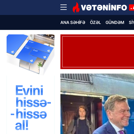
ANA SƏHIFƏ
ÖZƏL
GÜNDƏM
SI