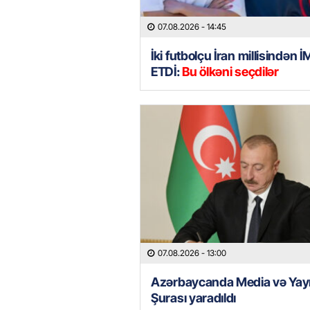
07.08.2026
- 14:45
İki futbolçu İran millisindən 
ETDİ:
Bu ölkəni seçdilər
07.08.2026
- 13:00
Azərbaycanda Media və Yay
Şurası yaradıldı