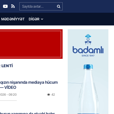
Search…
MƏDƏNIYYƏT
DIGƏR
 LENTİ
ı qızın nişanında mediaya hücum
 — VİDEO
2026
- 09:20
42
urun xanımına da qiyabi həbs