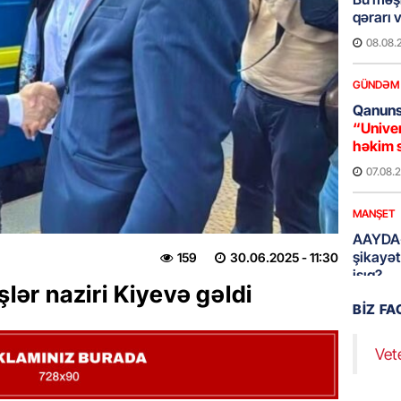
qərarı v
08.08.
GÜNDƏM
Qanuns
“Univer
həkim 
07.08.
MANŞET
AAYDA-
şikayət
159
30.06.2025
- 11:30
işıq?
şlər naziri Kiyevə gəldi
07.08.
BIZ F
GÜNDƏM
Vet
Hərbi x
şəxslə