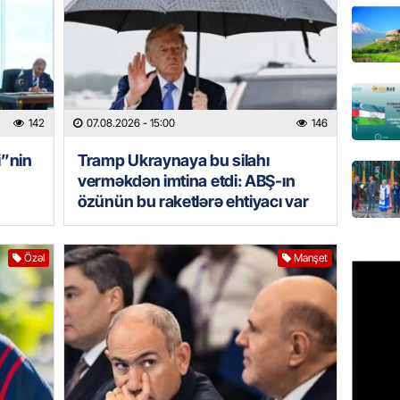
Tramp 
imtina 
ehtiyac
07.08.
ÖZƏL
142
07.08.2026
- 15:00
146
İki fut
ETDİ:
B
i”nin
Tramp Ukraynaya bu silahı
07.08.
verməkdən imtina etdi: ABŞ-ın
özünün bu raketlərə ehtiyacı var
GÜNDƏM
Azərbay
Özəl
Manşet
olacaq
07.08.
REKLAM
Birbank
krediti
07.08.