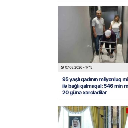
07.08.2026
- 17:15
95 yaşlı qadının milyonluq mi
ilə bağlı qalmaqal: 546 min 
20 günə xərclədilər