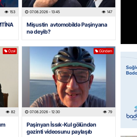
153
07.08.2026
- 13:45
147
HADISƏ
Sumqay
İMTİNA
Mişustin avtomobildə Paşinyana
çimərli
nə deyib?
şəxslər
07.08.
Özəl
Gündəm
GÜNDƏM
Kartdan
köçürmə
07.08.
MANŞET
Mişust
deyib?
82
07.08.2026
- 12:30
79
07.08.
ım
Paşinyan İssık-Kul gölündən
gəzinti videosunu paylaşıb
GÜNDƏM