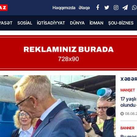
Haqqımızda
Əlaqə
YASƏT
SOSIAL
İQTISADIYYAT
DÜNYA
İDMAN
ŞOU-BIZNES
XƏBƏR
MANŞET
17 yaşl
olundu
08.08.
BANNER
Bu məşh