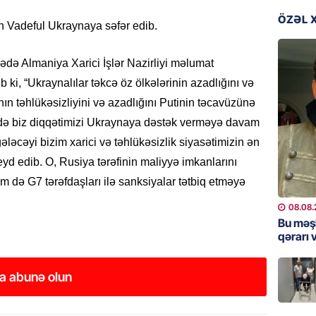
07.08.
ÖZƏL 
an Vadeful Ukraynaya səfər edib.
DÜNYA
Ad günü
rədə Almaniya Xarici İşlər Nazirliyi məlumat
general
 ki, “Ukraynalılar təkcə öz ölkələrinin azadlığını və
07.08.
ın təhlükəsizliyini və azadlığını Putinin təcavüzünə
ə də biz diqqətimizi Ukraynaya dəstək verməyə davam
ÖZƏL
ləcəyi bizim xarici və təhlükəsizlik siyasətimizin ən
95 yaşl
bağlı q
d edib. O, Rusiya tərəfinin maliyyə imkanlarını
günə xə
də G7 tərəfdaşları ilə sanksiyalar tətbiq etməyə
07.08.
08.08.
Bu məş
BANNER
qərarı v
Çin qız
07.08.
a abunə olun
GÜNDƏM