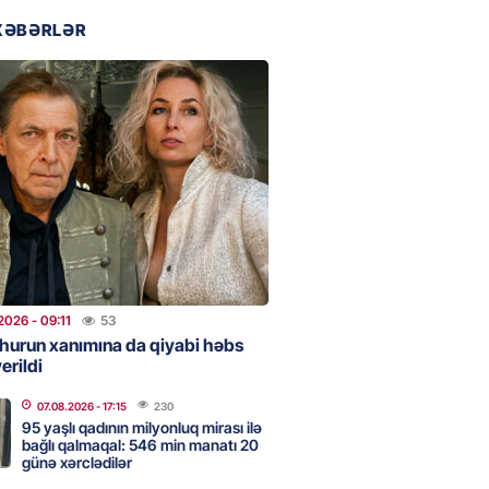
2026
- 17:45
132
XƏBƏRLƏR
 şənliyində yaralanan rus
 öldü – VİDEO
2026
- 17:30
224
ı qadının milyonluq mirası ilə
almaqal: 546 min manatı 20
rclədilər
2026
- 17:15
230
2026
- 09:11
53
hurun xanımına da qiyabi həbs
erildi
ıl həmləsinə start verib
07.08.2026
- 17:15
230
2026
- 17:00
229
95 yaşlı qadının milyonluq mirası ilə
bağlı qalmaqal: 546 min manatı 20
günə xərclədilər