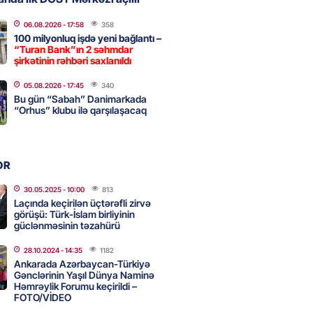
də 37,6 milyon, Rusiyada 16,7
06.08.2026
- 17:58
358
100 milyonluq işdə yeni bağlantı –
– Azərbaycanlıların yemək
“Turan Bank”ın 2 səhmdar
i
şirkətinin rəhbəri saxlanıldı
2026
- 15:45
150
05.08.2026
- 17:45
340
Bu gün “Sabah” Danimarkada
“Orhus” klubu ilə qarşılaşacaq
yada yeni səfirimiz kimdir? –
2026
- 15:30
156
OR
30.05.2025
- 10:00
813
Laçında keçirilən üçtərəfli zirvə
, Səudiyyə Ərəbistanı və
görüşü: Türk-İslam birliyinin
güclənməsinin təzahürü
an arasında Məkkə müdafiə
imzalanıb
28.10.2024
- 14:35
1182
2026
- 15:15
132
Ankarada Azərbaycan-Türkiyə
Gənclərinin Yaşıl Dünya Naminə
Həmrəylik Forumu keçirildi –
FOTO/VİDEO