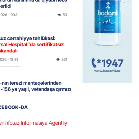
erildi
2026
- 09:11
53
uz cərrahiyyə təhlükəsi:
sal Hospital”da sertifikatsız
skandalı
2026
- 18:31
331
nın tərəzi məntəqələrindən
 -156 ya yaşıl, vətəndaşa qırmızı
2026
- 18:00
133
ACEBOOK-DA
eninfo.az Informasiya Agentliyi
idmətə görə rüşvət alan vəzifəli
rin məhkəməsi BAŞLAYIR