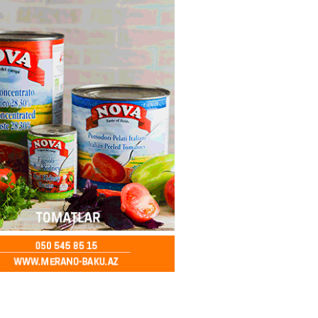
entdən Abel Məhərrəmovun oğlu
ğlı SƏRƏNCAM
2026
- 13:30
101
ntdən Xəzər Fərhadov ilə bağlı
NCAM
2026
- 13:15
81
ycanda Media və Yayım Şurası
dı
2026
- 13:00
82
Abdullayevaya yüksək vəzifə
2026
- 12:45
102