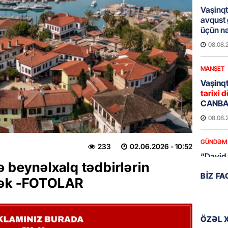
Vaşinqt
avqust
üçün nə
08.08.
MANŞET
Vaşinqt
tarixi d
CANBAX
08.08.
GÜNDƏM
233
02.06.2026
- 10:52
“David 
ə beynəlxalq tədbirlərin
detalla
BIZ F
keçmiş 
cək -FOTOLAR
08.08.
GÜNDƏM
ÖZƏL 