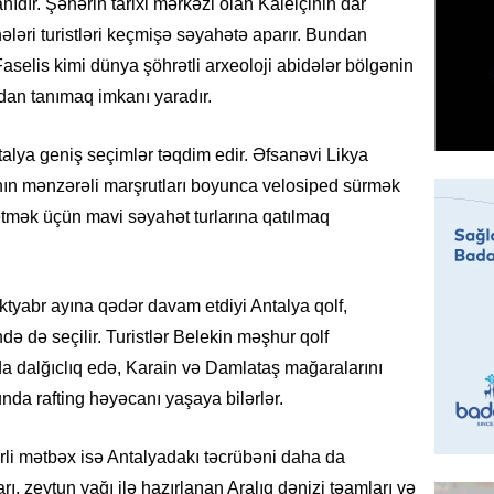
ıdır. Şəhərin tarixi mərkəzi olan Kaleiçinin dar
95 yaşl
bağlı q
ləri turistləri keçmişə səyahətə aparır. Bundan
günə xə
aselis kimi dünya şöhrətli arxeoloji abidələr bölgənin
07.08.
ndan tanımaq imkanı yaradır.
BANNER
talya geniş seçimlər təqdim edir. Əfsanəvi Likya
Çin qız
nın mənzərəli marşrutları boyunca velosiped sürmək
07.08.
 etmək üçün mavi səyahət turlarına qatılmaq
GÜNDƏM
Ülviyyə
yabr ayına qədər davam etdiyi Antalya qolf,
07.08.
də də seçilir. Turistlər Belekin məşhur qolf
MANŞET
a dalğıclıq edə, Karain və Damlataş mağaralarını
“Birgə 
da rafting həyəcanı yaşaya bilərlər.
əhəmiy
07.08.
rli mətbəx isə Antalyadakı təcrübəni daha da
rı, zeytun yağı ilə hazırlanan Aralıq dənizi təamları və