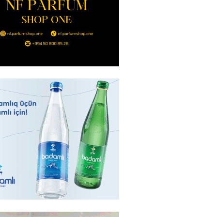
ı qadının milyonluq mirası ilə
almaqal: 546 min manatı 20
rclədilər
2026
- 17:15
310
ıl həmləsinə start verib
2026
- 17:00
297
 İlyasova fəhləyə borclu qalıb?
2026
- 16:45
295
Strateji Müdafiə Sazişi”nin
yəti nədir? -ŞƏRH
2026
- 16:30
197