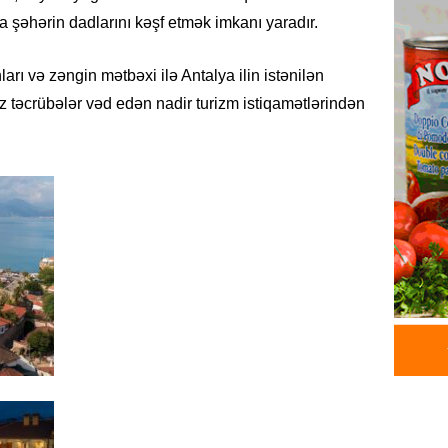
İDMAN
şəhərin dadlarını kəşf etmək imkanı yaradır.
Albani
“Liverp
ları və zəngin mətbəxi ilə Antalya ilin istənilən
07.08.
 təcrübələr vəd edən nadir turizm istiqamətlərindən
HADISƏ
Tovuzda
qardaşı
07.08.
GÜNDƏM
Türkiyə
milyon 
xərclər
07.08.
GÜNDƏM
Malayzi
Dosye