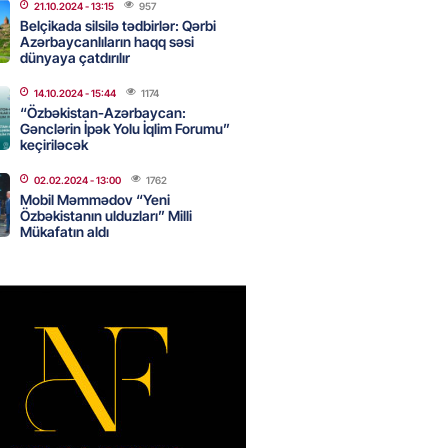
21.10.2024
- 13:15
957
Belçikada silsilə tədbirlər: Qərbi
Azərbaycanlıların haqq səsi
dünyaya çatdırılır
nın tərəzi məntəqələrindən
 -156 ya yaşıl, vətəndaşa qırmızı
14.10.2024
- 15:44
1174
“Özbəkistan-Azərbaycan:
Gənclərin İpək Yolu İqlim Forumu”
2026
- 18:00
188
keçiriləcək
02.02.2024
- 13:00
1762
Mobil Məmmədov “Yeni
idmətə görə rüşvət alan vəzifəli
Özbəkistanın ulduzları” Milli
rin məhkəməsi BAŞLAYIR
Mükafatın aldı
2026
- 17:45
191
 şənliyində yaralanan rus
 öldü – VİDEO
2026
- 17:30
304