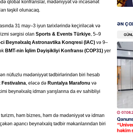
ində qlobal konfranslar, mədəniyyət və incəsənət
08.08.
ları təşkil olunacaq.
ÖLKƏ
ƏN ÇO
rasında 31 may–3 iyun tarixlərində keçiriləcək və
Xocavə
rizmi sərgisi olan
Sports & Events Türkiye
, 5–9
GÜN
08.08.
-ci Beynəlxalq Astronavtika Konqresi (IAC)
və 9–
GÜNDƏM
cək
BMT-nin İqlim Dəyişikliyi Konfransı (COP31)
yer
“Erməni
qədər d
08.08.
ən nüfuzlu mədəniyyət tədbirlərindən biri hesab
Festivalına
, eləcə də
Runtalya Marafonu
və
ŞOU-BIZ
 kimi beynəlxalq idman yarışlarına da ev sahibliyi
“Qızımı
xərcləy
08.08.
07.08.
əm turizm, həm biznes, həm də mədəniyyət və idman
Qanuns
GÜNDƏM
 çəkən aparıcı beynəlxalq tədbir məkanlarından biri
“Univer
həkim 
18 il s