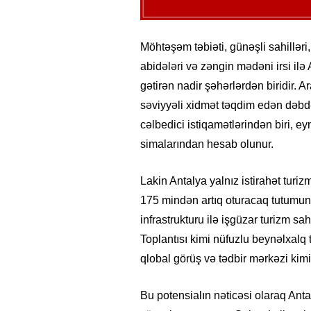
Möhtəşəm təbiəti, günəşli sahilləri, 
abidələri və zəngin mədəni irsi ilə 
gətirən nadir şəhərlərdən biridir. 
səviyyəli xidmət təqdim edən dəbdəb
cəlbedici istiqamətlərindən biri, 
simalarından hesab olunur.
Lakin Antalya yalnız istirahət turi
175 mindən artıq oturacaq tutumun
infrastrukturu ilə işgüzar turizm s
Toplantısı kimi nüfuzlu beynəlxalq t
qlobal görüş və tədbir mərkəzi ki
Bu potensialın nəticəsi olaraq Anta