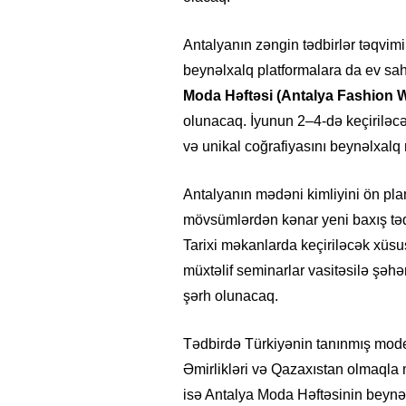
Antalyanın zəngin tədbirlər təqvimi
beynəlxalq platformalara da ev sah
Moda Həftəsi (Antalya Fashion 
olunacaq. İyunun 2–4-də keçiriləcək
və unikal coğrafiyasını beynəlxal
Antalyanın mədəni kimliyini ön pl
mövsümlərdən kənar yeni baxış təq
Tarixi məkanlarda keçiriləcək xüsu
müxtəlif seminarlar vasitəsilə şəh
şərh olunacaq.
Tədbirdə Türkiyənin tanınmış model
Əmirlikləri və Qazaxıstan olmaqla m
isə Antalya Moda Həftəsinin beyn