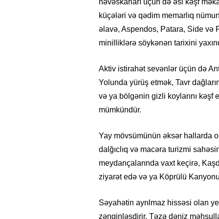
həvəskarları üçün də əsl kəşf məkan
küçələri və qədim memarlıq nümunə
əlavə, Aspendos, Patara, Side və F
minilliklərə söykənən tarixini yaxı
Aktiv istirahət sevənlər üçün də An
Yolunda yürüş etmək, Tavr dağları
və ya bölgənin gizli koylarını kəşf
mümkündür.
Yay mövsümünün əksər hallarda okt
dalğıclıq və macəra turizmi sahəsin
meydançalarında vaxt keçirə, Kaşd
ziyarət edə və ya Köprülü Kanyonun
Səyahətin ayrılmaz hissəsi olan ye
zənginləşdirir. Təzə dəniz məhsulla