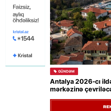
GÜNDƏM
Antalya 2026-cı ild
mərkəzinə çevrilə