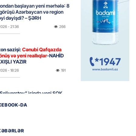
ondan başlayan yeni mərhələ: 8
 görüşü Azərbaycan və region
yi dəyişdi? – ŞƏRH
2026
- 21:36
266
on sazişi:
Cənubi Qafqazda
önüş və yeni reallıqlar
-NAHİD
IŞLI YAZIR
2026
- 18:26
191
Seliverstov” işində yeni ŞOK
r – Saxta vəsiqələr, qaranlıq
ACEBOOK-DA
və sürətli qaçış
2026
- 16:46
199
XƏBƏRLƏR