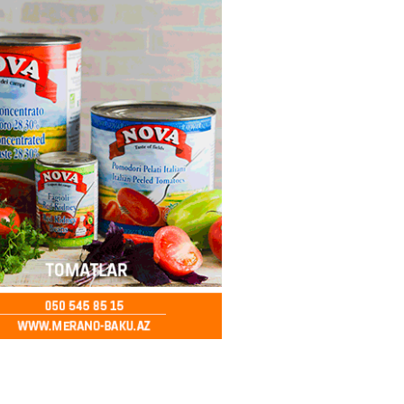
ya klubuna keçən Kamil
ul”da oynamaq istəyir
2026
- 16:15
268
 qadın qətlə yetirildi – Şübhəli
 oğludur
2026
- 16:00
253
də 37,6 milyon, Rusiyada 16,7
– Azərbaycanlıların yemək
i
2026
- 15:45
174
yada yeni səfirimiz kimdir? –