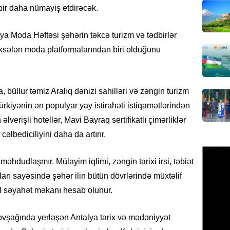
ir daha nümayiş etdirəcək.
MANŞET
AAYDA-
a Moda Həftəsi şəhərin təkcə turizm və tədbirlər
şikayət
ksələn moda platformalarından biri olduğunu
işıq?
07.08.
 büllur təmiz Aralıq dənizi sahilləri və zəngin turizm
GÜNDƏM
Hərbi x
Türkiyənin ən populyar yay istirahəti istiqamətlərindən
şəxslə
n əlverişli hotellər, Mavi Bayraq sertifikatlı çimərliklər
07.08.
əlbediciliyini daha da artırır.
DÜNYA
 məhdudlaşmır. Mülayim iqlimi, zəngin tarixi irsi, təbiət
Ad günü
arı sayəsində şəhər ilin bütün dövrlərində müxtəlif
general
al səyahət məkanı hesab olunur.
07.08.
ovşağında yerləşən Antalya tarix və mədəniyyət
ÖZƏL