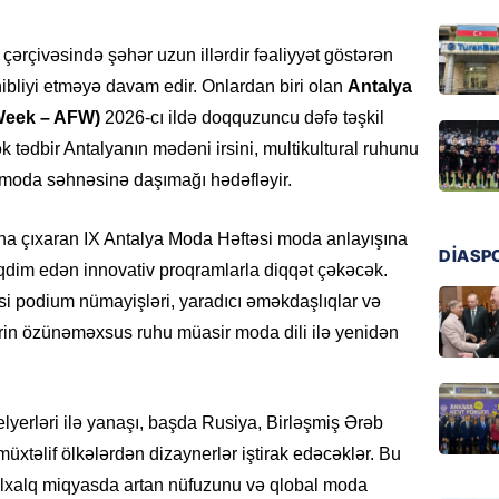
regiond
08.08.
 çərçivəsində şəhər uzun illərdir fəaliyyət göstərən
ibliyi etməyə davam edir. Onlardan biri olan
Antalya
MANŞET
Week – AFW)
2026-cı ildə doqquzuncu dəfə təşkil
17 yaşl
 tədbir Antalyanın mədəni irsini, multikultural ruhunu
olundu
q moda səhnəsinə daşımağı hədəfləyir.
08.08.
ana çıxaran IX Antalya Moda Həftəsi moda anlayışına
BANNER
DİASP
Bu məşh
dim edən innovativ proqramlarla diqqət çəkəcək.
qərarı v
si podium nümayişləri, yaradıcı əməkdaşlıqlar və
08.08.
ərin özünəməxsus ruhu müasir moda dili ilə yenidən
GÜNDƏM
Qanuns
yerləri ilə yanaşı, başda Rusiya, Birləşmiş Ərəb
“Univer
həkim 
üxtəlif ölkələrdən dizaynerlər iştirak edəcəklər. Bu
əlxalq miqyasda artan nüfuzunu və qlobal moda
07.08.