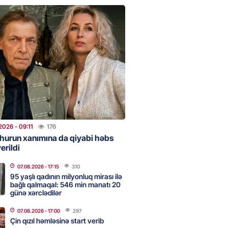
clərini, qızılı, cehizi zəruri
ar evlənməsə yaxşıdır” —
t
2026
- 15:37
204
ent İlham Əliyev müharibəni
, həm də sülhü qazandı!” –
2026
- 14:50
171
2026
- 09:11
176
hurun xanımına da qiyabi həbs
erildi
ezeşkianın oğlu türkcə danışdı
O
07.08.2026
- 17:15
310
2026
- 14:39
115
95 yaşlı qadının milyonluq mirası ilə
bağlı qalmaqal: 546 min manatı 20
günə xərclədilər
aşinyan Prezident İlham Əliyevə
07.08.2026
- 17:00
297
TDİ
Çin qızıl həmləsinə start verib