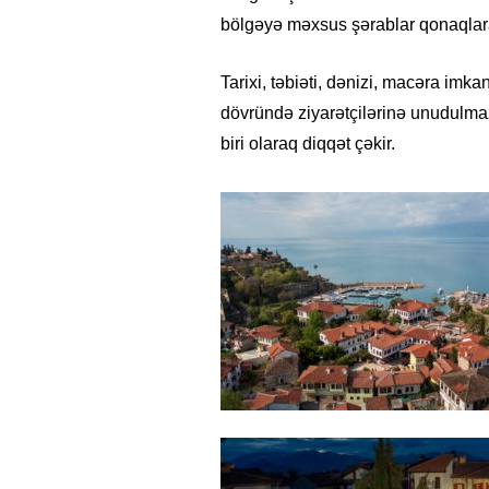
bölgəyə məxsus şərablar qonaqlara 
Tarixi, təbiəti, dənizi, macəra imkan
dövründə ziyarətçilərinə unudulmaz
biri olaraq diqqət çəkir.