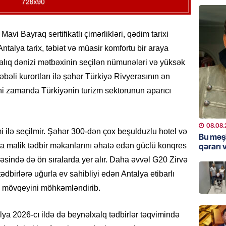
“Toy xər
sayanl
Deputa
Mavi Bayraq sertifikatlı çimərlikləri, qədim tarixi
08.08.
Antalya tarix, təbiət və müasir komfortu bir araya
MANŞET
Aralıq dənizi mətbəxinin seçilən nümunələri və yüksək
“Prezid
əli kurortları ilə şəhər Türkiyə Rivyerasının ən
qazandı
eyni zamanda Türkiyənin turizm sektorunun aparıcı
Video
08.08.
08.08.
zmi ilə seçilmir. Şəhər 300-dən çox beşulduzlu hotel və
BANNER
Bu məş
qərarı v
a malik tədbir məkanlarını əhatə edən güclü konqres
Məsud P
– VİDE
ahəsində də ön sıralarda yer alır. Daha əvvəl G20 Zirvə
08.08.
ədbirlərə uğurla ev sahibliyi edən Antalya etibarlı
mi mövqeyini möhkəmləndirib.
MANŞET
Nikol P
lya 2026-cı ildə də beynəlxalq tədbirlər təqvimində
ZƏNG E