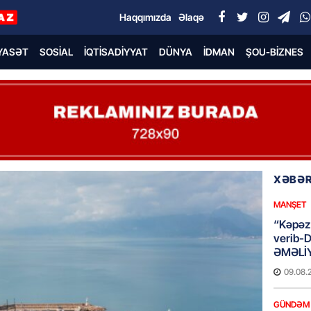
Haqqımızda
Əlaqə
YASƏT
SOSIAL
İQTISADIYYAT
DÜNYA
İDMAN
ŞOU-BIZNES
XƏBƏR
MANŞET
“Kəpəz”
verib-
ƏMƏLİ
09.08.
GÜNDƏM