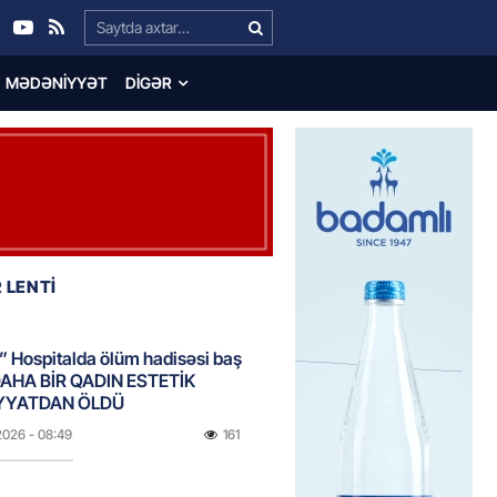
Search…
MƏDƏNIYYƏT
DIGƏR
 LENTİ
 Hospitalda ölüm hadisəsi baş
DAHA BİR QADIN ESTETİK
YYATDAN ÖLDÜ
2026
- 08:49
161