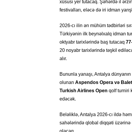
xüsusi yer tutacaq. Şəhərdə il ərz
festivalları, eləcə də iri idman yarış
2026-cı ilin ən mühüm tədbirləri sı
Türkiyənin ilk beynəlxalq idman tu
oktyabr tarixlərində baş tutacaq
77
20 noyabr tarixlərində təşkil edilə
alır.
Bununla yanaşı, Antalya dünyanın 
olunan
Aspendos Opera və Balet 
Turkish Airlines Open
qolf turniri
edəcək.
Beləliklə, Antalya 2026-cı ildə h
sahələrində qlobal diqqəti üzərinə
olacaq.