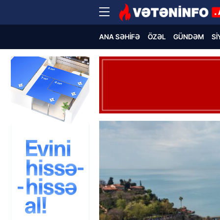
ANA SƏHIFƏ
ÖZƏL
GÜNDƏM
SI