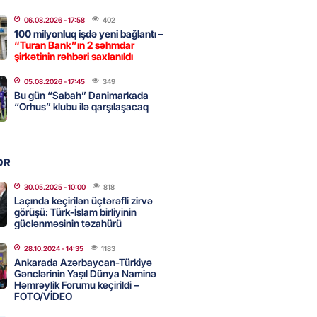
a nə dəyişdi?
06.08.2026
- 17:58
402
2026
- 10:22
338
100 milyonluq işdə yeni bağlantı –
“Turan Bank”ın 2 səhmdar
şirkətinin rəhbəri saxlanıldı
ı qızın nişanında mediaya hücum
05.08.2026
- 17:45
349
Bu gün “Sabah” Danimarkada
 — VİDEO
“Orhus” klubu ilə qarşılaşacaq
2026
- 09:20
137
OR
urun xanımına da qiyabi həbs
erildi
30.05.2025
- 10:00
818
Laçında keçirilən üçtərəfli zirvə
2026
- 09:11
176
görüşü: Türk-İslam birliyinin
güclənməsinin təzahürü
28.10.2024
- 14:35
1183
uz cərrahiyyə təhlükəsi:
Ankarada Azərbaycan-Türkiyə
sal Hospital”da sertifikatsız
Gənclərinin Yaşıl Dünya Naminə
Həmrəylik Forumu keçirildi –
skandalı
FOTO/VİDEO
2026
- 18:31
448