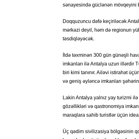
sənayesində güclənən mövqeyini b
Doqquzuncu dəfə keçiriləcək Antaly
mərkəzi deyil, həm də regionun yü
təsdiqləyəcək.
İldə təxminən 300 gün günəşli hava,
imkanları ilə Antalya uzun illərdir 
biri kimi tanınır. Ailəvi istirahət üçü
və geniş əyləncə imkanları şəhərin c
Lakin Antalya yalnız yay turizmi ilə
gözəllikləri və qastronomiya imkanl
maraqlara sahib turistlər üçün ide
Üç qədim sivilizasiya bölgəsinin q