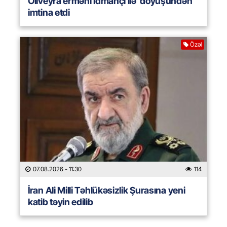
Oliveyra erməni idmançı ilə döyüşündən
imtina etdi
Özəl
07.08.2026
- 11:30
114
İran Ali Milli Təhlükəsizlik Şurasına yeni
katib təyin edilib