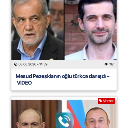
08.08.2026
- 14:39
112
Məsud Pezeşkianın oğlu türkcə danışdı –
VİDEO
Manşet