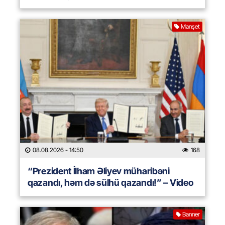
Manşet
08.08.2026
- 14:50
168
“Prezident İlham Əliyev müharibəni
qazandı, həm də sülhü qazandı!” – Video
Banner