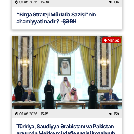
07.08.2026
- 16:30
196
“Birgə Strateji Müdafiə Sazişi”nin
əhəmiyyəti nədir? -ŞƏRH
Manşet
07.08.2026
- 15:15
159
Türkiyə, Səudiyyə Ərəbistanı və Pakistan
arasında Məkkə müdafiə sazişi imzalanıb