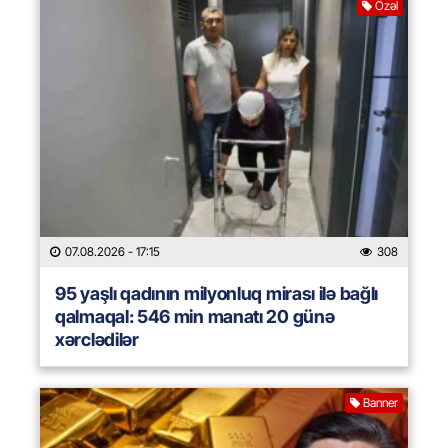
Özəl
07.08.2026
- 17:15
308
95 yaşlı qadının milyonluq mirası ilə bağlı
qalmaqal: 546 min manatı 20 günə
xərclədilər
Banner