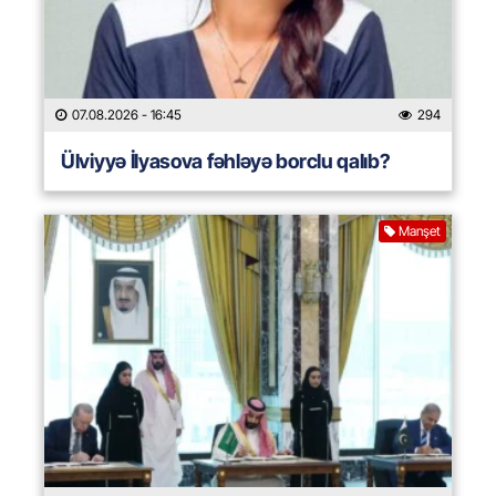
07.08.2026
- 16:45
294
Ülviyyə İlyasova fəhləyə borclu qalıb?
Manşet