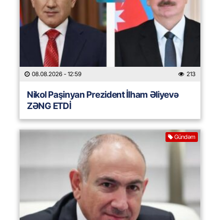
08.08.2026
- 12:59
213
Nikol Paşinyan Prezident İlham Əliyevə
ZƏNG ETDİ
Gündəm