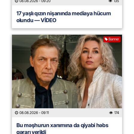
08.08.2026
- 09:20
135
17 yaşlı qızın nişanında mediaya hücum
olundu — VİDEO
Banner
08.08.2026
- 09:11
174
Bu məşhurun xanımına da qiyabi həbs
qərarı verildi