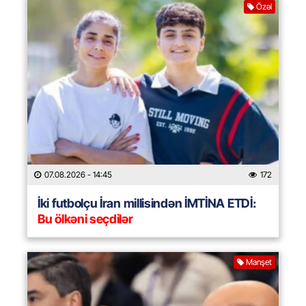
Özəl
07.08.2026
- 14:45
172
İki futbolçu İran millisindən İMTİNA ETDİ:
Bu ölkəni seçdilər
Manşet