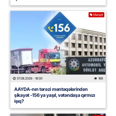
Manşet
07.08.2026
- 18:00
188
AAYDA-nın tərəzi məntəqələrindən
şikayət -156 ya yaşıl, vətəndaşa qırmızı
işıq?