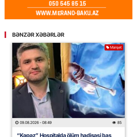
BƏNZƏR XƏBƏRLƏR
Manşet
09.08.2026
- 08:49
85
“Kəpəz” Hospitalda ölüm hadisəsi baş