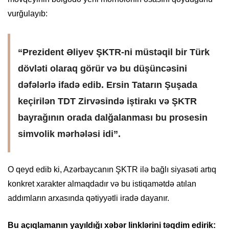
vurğulayıb:
“Prezident Əliyev ŞKTR-ni müstəqil bir Türk
dövləti olaraq görür və bu düşüncəsini
dəfələrlə ifadə edib. Ersin Tatarın Şuşada
keçirilən TDT Zirvəsində iştirakı və ŞKTR
bayrağının orada dalğalanması bu prosesin
simvolik mərhələsi idi”.
O qeyd edib ki, Azərbaycanın ŞKTR ilə bağlı siyasəti artıq
konkret xarakter almaqdadır və bu istiqamətdə atılan
addımların arxasında qətiyyətli iradə dayanır.
Bu açıqlamanın yayıldığı xəbər linklərini təqdim edirik: