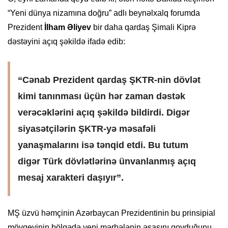
“Yeni dünya nizamına doğru” adlı beynəlxalq forumda
Prezident
İlham Əliyev
bir daha qardaş Şimali Kiprə
dəstəyini açıq şəkildə ifadə edib:
“Cənab Prezident qardaş ŞKTR-nin dövlət
kimi tanınması üçün hər zaman dəstək
verəcəklərini açıq şəkildə bildirdi. Digər
siyasətçilərin ŞKTR-yə məsafəli
yanaşmalarını isə tənqid etdi. Bu tutum
digər Türk dövlətlərinə ünvanlanmış açıq
mesaj xarakteri daşıyır”.
MŞ üzvü həmçinin Azərbaycan Prezidentinin bu prinsipial
mövqeyinin bölgədə yeni mərhələnin əsasını qoyduğunu