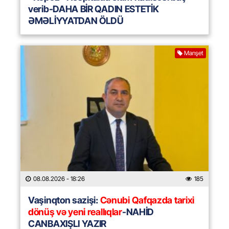
verib-DAHA BİR QADIN ESTETİK
ƏMƏLİYYATDAN ÖLDÜ
Manşet
08.08.2026
- 18:26
185
Vaşinqton sazişi:
Cənubi Qafqazda tarixi
dönüş və yeni reallıqlar
-NAHİD
CANBAXIŞLI YAZIR