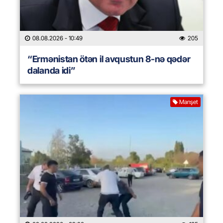
08.08.2026
- 10:49
205
“Ermənistan ötən il avqustun 8-nə qədər
dalanda idi”
Manşet