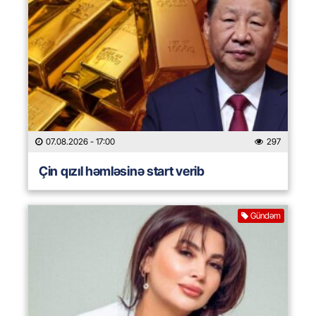
07.08.2026
- 17:00
297
Çin qızıl həmləsinə start verib
Gündəm