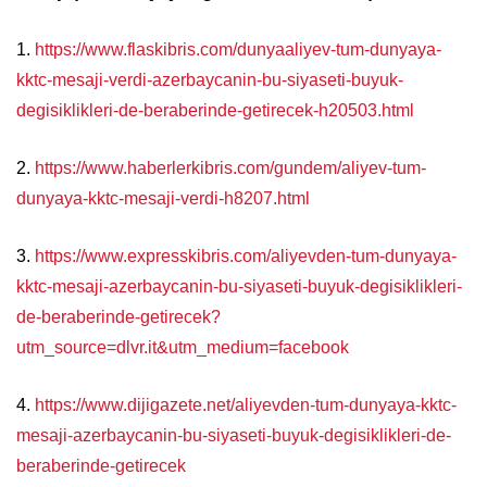
1.
https://www.flaskibris.com/dunyaaliyev-tum-dunyaya-
kktc-mesaji-verdi-azerbaycanin-bu-siyaseti-buyuk-
degisiklikleri-de-beraberinde-getirecek-h20503.html
2.
https://www.haberlerkibris.com/gundem/aliyev-tum-
dunyaya-kktc-mesaji-verdi-h8207.html
3.
https://www.expresskibris.com/aliyevden-tum-dunyaya-
kktc-mesaji-azerbaycanin-bu-siyaseti-buyuk-degisiklikleri-
de-beraberinde-getirecek?
utm_source=dlvr.it&utm_medium=facebook
4.
https://www.dijigazete.net/aliyevden-tum-dunyaya-kktc-
mesaji-azerbaycanin-bu-siyaseti-buyuk-degisiklikleri-de-
beraberinde-getirecek