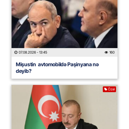
07.08.2026
- 13:45
160
Mişustin avtomobildə Paşinyana nə
deyib?
Özəl