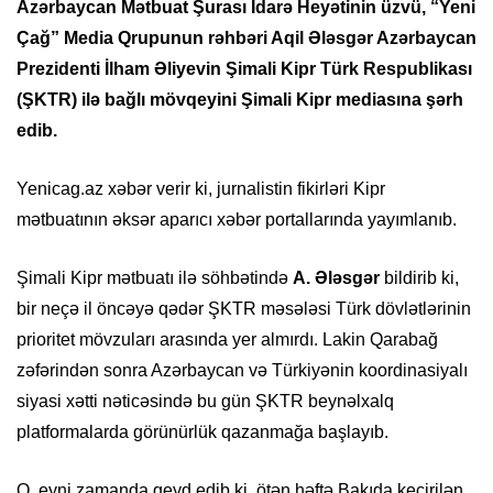
Azərbaycan Mətbuat Şurası İdarə Heyətinin üzvü, “Yeni
Çağ” Media Qrupunun rəhbəri Aqil Ələsgər Azərbaycan
Prezidenti İlham Əliyevin Şimali Kipr Türk Respublikası
(ŞKTR) ilə bağlı mövqeyini Şimali Kipr mediasına şərh
edib.
Yenicag.az xəbər verir ki, jurnalistin fikirləri Kipr
mətbuatının əksər aparıcı xəbər portallarında yayımlanıb.
Şimali Kipr mətbuatı ilə söhbətində
A. Ələsgər
bildirib ki,
bir neçə il öncəyə qədər ŞKTR məsələsi Türk dövlətlərinin
prioritet mövzuları arasında yer almırdı. Lakin Qarabağ
zəfərindən sonra Azərbaycan və Türkiyənin koordinasiyalı
siyasi xətti nəticəsində bu gün ŞKTR beynəlxalq
platformalarda görünürlük qazanmağa başlayıb.
O, eyni zamanda qeyd edib ki, ötən həftə Bakıda keçirilən