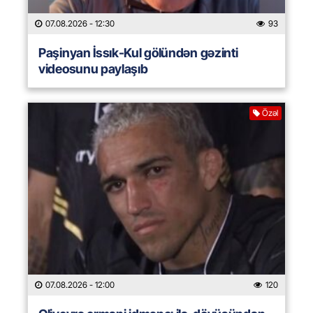
07.08.2026
- 12:30
93
Paşinyan İssık-Kul gölündən gəzinti
videosunu paylaşıb
Özəl
07.08.2026
- 12:00
120