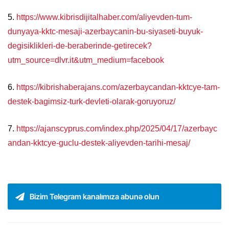
5.
https://www.kibrisdijitalhaber.com/aliyevden-tum-
dunyaya-kktc-mesaji-azerbaycanin-bu-siyaseti-buyuk-
degisiklikleri-de-beraberinde-getirecek?
utm_source=dlvr.it&utm_medium=facebook
6.
https://kibrishaberajans.com/azerbaycandan-kktcye-tam-
destek-bagimsiz-turk-devleti-olarak-goruyoruz/
7.
https://ajanscyprus.com/index.php/2025/04/17/azerbayc
andan-kktcye-guclu-destek-aliyevden-tarihi-mesaj/
Bizim Telegram kanalımıza abunə olun