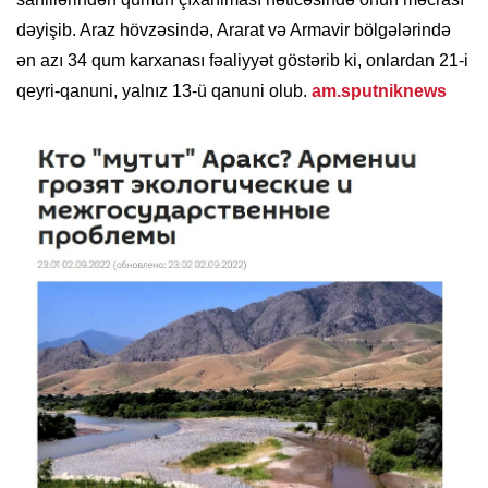
dəyişib. Araz hövzəsində, Ararat və Armavir bölgələrində
ən azı 34 qum karxanası fəaliyyət göstərib ki, onlardan 21-i
qeyri-qanuni, yalnız 13-ü qanuni olub.
am.sputniknews