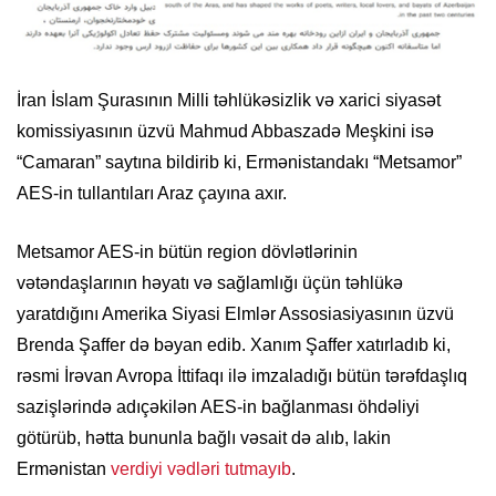
İran İslam Şurasının Milli təhlükəsizlik və xarici siyasət
komissiyasının üzvü Mahmud Abbaszadə Meşkini isə
“Camaran” saytına bildirib ki, Ermənistandakı “Metsamor”
AES-in tullantıları Araz çayına axır.
Metsamor AES-in bütün region dövlətlərinin
vətəndaşlarının həyatı və sağlamlığı üçün təhlükə
yaratdığını Amerika Siyasi Elmlər Assosiasiyasının üzvü
Brenda Şaffer də bəyan edib. Xanım Şaffer xatırladıb ki,
rəsmi İrəvan Avropa İttifaqı ilə imzaladığı bütün tərəfdaşlıq
sazişlərində adıçəkilən AES-in bağlanması öhdəliyi
götürüb, hətta bununla bağlı vəsait də alıb, lakin
Ermənistan
verdiyi vədləri tutmayıb
.