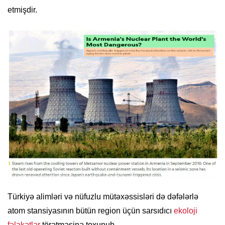
etmişdir.
Türkiyə alimləri və nüfuzlu mütəxəssisləri də dəfələrlə
atom stansiyasının bütün region üçün sarsıdıcı
ekoloji
fəlakətlər
törətməsinə toxunub.