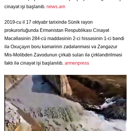
cinayət işi başlanıb.
news.am
2019-cu il 17 oktyabr tarixində Sünik rayon
prokurorluğunda Ermənistan Respublikası Cinayət
Məcəlləsinin 284-cü maddəsinin 2-ci hissəsinin 1-ci bəndi
ilə Oxuçayın boru kəmərinin zədələnməsi və Zəngəzur
Mis-Molibden Zavodunun çirkab suları ilə çirkləndirilməsi
faktı ilə cinayət işi başlanılıb.
armenpress