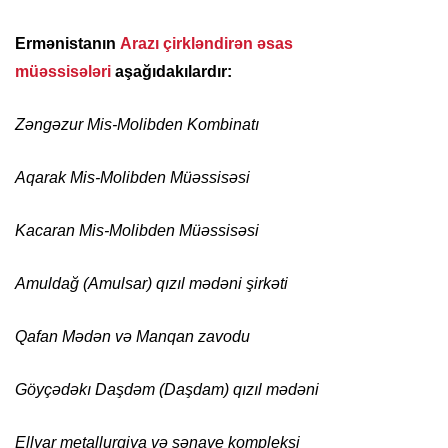
Ermənistanın
Arazı çirkləndirən əsas
müəssisələri
aşağıdakılardır:
Zəngəzur Mis-Molibden Kombinatı
Aqarak Mis-Molibden Müəssisəsi
Kacaran Mis-Molibden Müəssisəsi
Amuldağ (Amulsar) qızıl mədəni şirkəti
Qafan Mədən və Manqan zavodu
Göyçədəkı Daşdəm (Daşdam) qızıl mədəni
Ellyar metallurgiya və sənaye kompleksi