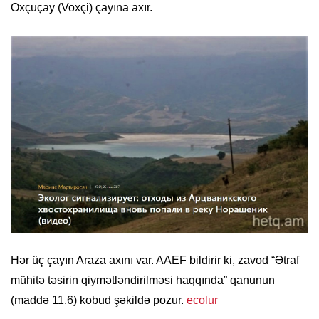
Oxçuçay (Voxçi) çayına axır.
Hər üç çayın Araza axını var. AAEF bildirir ki, zavod “Ətraf
mühitə təsirin qiymətləndirilməsi haqqında” qanunun
(maddə 11.6) kobud şəkildə pozur.
ecolur