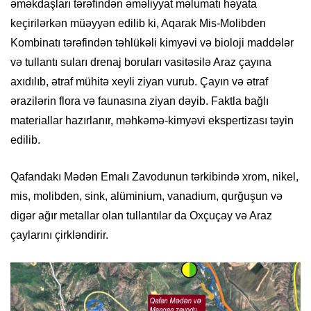
əməkdaşları tərəfindən əməliyyat məlumatı həyata
keçirilərkən müəyyən edilib ki, Aqarak Mis-Molibden
Kombinatı tərəfindən təhlükəli kimyəvi və bioloji maddələr
və tullantı suları drenaj boruları vasitəsilə Araz çayına
axıdılıb, ətraf mühitə xeyli ziyan vurub. Çayın və ətraf
ərazilərin flora və faunasına ziyan dəyib. Faktla bağlı
materiallar hazırlanır, məhkəmə-kimyəvi ekspertizası təyin
edilib.
Qafandakı Mədən Emalı Zavodunun tərkibində xrom, nikel,
mis, molibden, sink, alüminium, vanadium, qurğuşun və
digər ağır metallar olan tullantılar da Oxçuçay və Araz
çaylarını çirkləndirir.