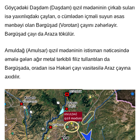
Göyçədəki Daşdəm (Daşdam) qızıl mədəninin çirkab suları
isə yaxınlıqdakı çayları, o cümlədən içməli suyun əsas
mənbəyi olan Bərgüşad (Vorotan) çayını zəhərləyir.
Bərgüşad çayı da Araza tökülür.
Amuldağ (Amulsar) qızıl mədəninin istismarı nəticəsində
əmələ gələn ağır metal tərkibli filiz tullantıları da
Bərgüşada, oradan isə Həkəri çayı vasitəsilə Araz çayına
axıdılır.