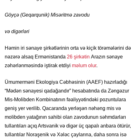
Göyçə (Geqarqunik) Misəritmə zavodu
və digərləri
Həmin iri sənaye şirkətlərinin orta və kiçik törəmələrini də
nəzərə alsaq Ermənistanda
26 şirkətin
Arazın sənaye
zəhərlənməsində iştirak etdiyi
məlum olur
.
Ümumerməni Ekologiya Cəbhəsinin (AAEF) hazırladığı
“Mədən sənayesi qadağandır” hesabatında da Zəngəzur
Mis-Molibden Kombinatının fəaliyyətindəki pozuntulara
geniş yer verilib. Qacaranda yerləşən nəhəng mis və
molibden yatağının sahibi olan zavodunun səhmdarları
tullantıları açıq Artsvanik və digər üç qapalı anbara ötürür,
tullantılar Noraşenik və Xələc çaylarına, daha sonra isə