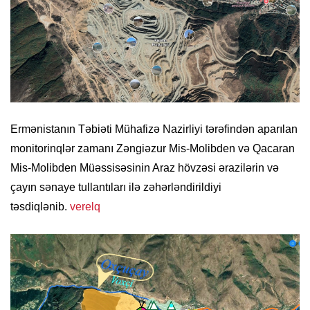
Ermənistanın Təbiəti Mühafizə Nazirliyi tərəfindən aparılan
monitorinqlər zamanı Zəngiəzur Mis-Molibden və Qacaran
Mis-Molibden Müəssisəsinin Araz hövzəsi ərazilərin və
çayın sənaye tullantıları ilə zəhərləndirildiyi
təsdiqlənib.
verelq