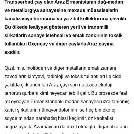
Transsərhəd çay olan Araz Ermənistanın dağ-mədən
və metallurgiya sənayesinə məxsus müəssisələrin
kanalizasiya borusuna və ya zibil kollektoruna çevrilib.
Bu ölkədə fəaliyyət göstərən yerli və transmilli
şirkətlərin sənaye istehsalı və emalı zəncirinin toksik
tullantıları Oxçuçay və digər çaylarla Araz çayına
axıdılır.
Qızıl, mis, molibden və digər metalların emalı zamanı
zavodların kimyəvi, radioloji və toksik tullantıları ilə ciddi
şəkildə çirkləndirilən Araz çayı son nəticədə ekoloji
terrorun qurbanı kimi həyəcan təbili çalır. Bu prosesdə fəal
rol oynayan Ermənistandakı mədən sənayesi üzrə tanınmış
xarici şirkətlərin nümayəndələrinin isə heç biri ekoloji
soyqırımından narahatlıq hissi keçirmir, öz kapitalist
acgözlüyü ilə Azərbaycan da daxil olmaqla, digər ölkələrin