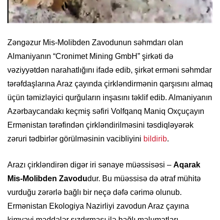
Zəngəzur Mis-Molibden Zavodunun səhmdarı olan
Almaniyanın “Cronimet Mining GmbH” şirkəti də
vəziyyətdən narahatlığını ifadə edib, şirkət erməni səhmdar
tərəfdaşlarına Araz çayında çirkləndirmənin qarşısını almaq
üçün təmizləyici qurğuların inşasını təklif edib. Almaniyanın
Azərbaycandakı keçmiş səfiri Volfqanq Maniq Oxçuçayın
Ermənistan tərəfindən çirkləndirilməsini təsdiqləyərək
zəruri tədbirlər görülməsinin vacibliyini
bildirib
.
Arazı çirkləndirən digər iri sənaye müəssisəsi ‒
Aqarak
Mis-Molibden Zavodu
dur. Bu müəssisə də ətraf mühitə
vurduğu zərərlə bağlı bir neçə dəfə cərimə olunub.
Ermənistan Ekologiya Nazirliyi zavodun Araz çayına
kimyəvi maddələr sızdırması ilə bağlı məlumatları