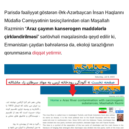
Parisdə fəaliyyət göstərən Ərk-Azərbaycan İnsan Haqlarını
Müdafiə Cəmiyyətinin təsisçilərindən olan Maşallah
Razminin “
Araz çayının kanserogen maddələrlə
çirkləndirilməsi
” sərlövhəli məqaləsində qeyd edilir ki,
Ermənistan çaydan bəhrələnsə də, ekoloji tarazlığının
qorunmasına
diqqət yetirmir
.