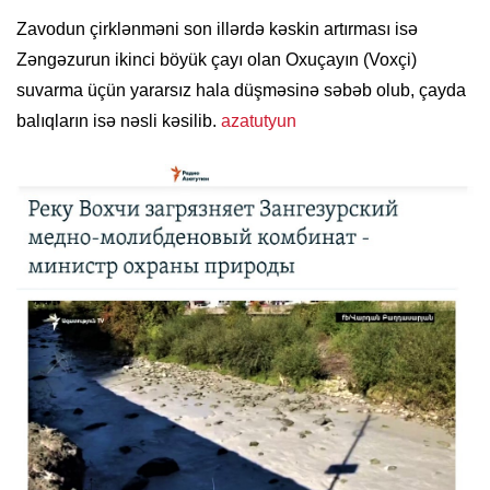
Zavodun çirklənməni son illərdə kəskin artırması isə
Zəngəzurun ikinci böyük çayı olan Oxuçayın (Voxçi)
suvarma üçün yararsız hala düşməsinə səbəb olub, çayda
balıqların isə nəsli kəsilib.
azatutyun