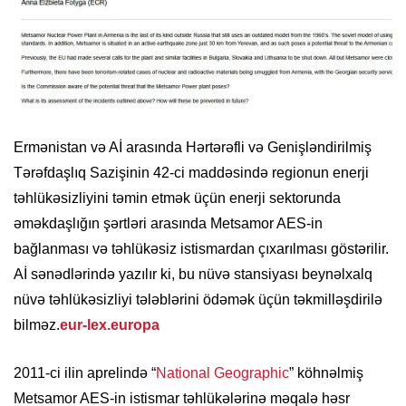
Ermənistan və Aİ arasında Hərtərəfli və Genişləndirilmiş
Tərəfdaşlıq Sazişinin 42-ci maddəsində regionun enerji
təhlükəsizliyini təmin etmək üçün enerji sektorunda
əməkdaşlığın şərtləri arasında Metsamor AES-in
bağlanması və təhlükəsiz istismardan çıxarılması göstərilir.
Aİ sənədlərində yazılır ki, bu nüvə stansiyası beynəlxalq
nüvə təhlükəsizliyi tələblərini ödəmək üçün təkmilləşdirilə
bilməz.
eur-lex.europa
2011-ci ilin aprelində “
National Geographic
” köhnəlmiş
Metsamor AES-in istismar təhlükələrinə məqalə həsr