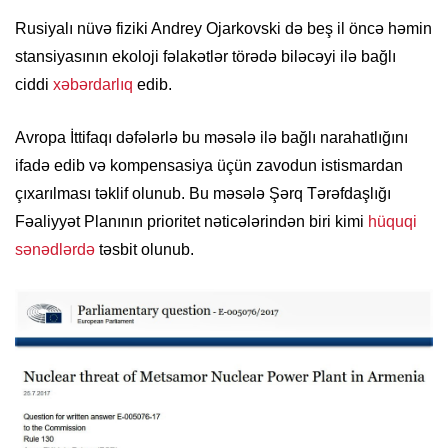
Rusiyalı nüvə fiziki Andrey Ojarkovski də beş il öncə həmin
stansiyasının ekoloji fəlakətlər törədə biləcəyi ilə bağlı
ciddi
xəbərdarlıq
edib.
Avropa İttifaqı dəfələrlə bu məsələ ilə bağlı narahatlığını
ifadə edib və kompensasiya üçün zavodun istismardan
çıxarılması təklif olunub. Bu məsələ Şərq Tərəfdaşlığı
Fəaliyyət Planının prioritet nəticələrindən biri kimi
hüquqi
sənədlərdə
təsbit olunub.