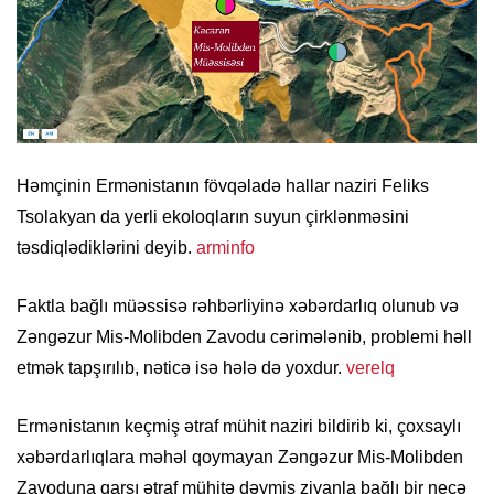
Həmçinin Ermənistanın fövqəladə hallar naziri Feliks
Tsolakyan da yerli ekoloqların suyun çirklənməsini
təsdiqlədiklərini deyib.
arminfo
Faktla bağlı müəssisə rəhbərliyinə xəbərdarlıq olunub və
Zəngəzur Mis-Molibden Zavodu cərimələnib, problemi həll
etmək tapşırılıb, nəticə isə hələ də yoxdur.
verelq
Ermənistanın keçmiş ətraf mühit naziri bildirib ki, çoxsaylı
xəbərdarlıqlara məhəl qoymayan Zəngəzur Mis-Molibden
Zavoduna qarşı ətraf mühitə dəymiş ziyanla bağlı bir neçə