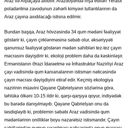
Araz və Arpaçaya axıdılır. Arazdöyəndə inşa edilən Yerasx
poladəritmə zavodunun zəhərli kimyəvi tullantılarının da
Araz çayına axıdılacağı istisna edilmir.
Bundan başqa, Araz hövzəsində 34 qum mədəni fəaliyyət
göstərir ki, çayın çirklənməsinə səbəb olur, əksəriyyəti
qanunsuz fəaliyyət göstərən mədən sahibləri tez-tez çayın
məcrasını dəyişdirir ki, ekoloji problem daha da kəskinləşir.
Ermənistanın Ərazi İdarəetmə və İnfrastruktur Nazirliyi Araz
çayı vadisində qum karxanalarının istismarı nəticəsində
çayın məcrası dəyişdiyini etiraf edir. Keçmiş ekologiya
nazirinin müavini Qayane Qabrielyanın sözlərinə görə,
təhlükə ölkəni 10-15 ildir ki, qarşı-qarşıya qoyur, indiyədək
bu barədə danışılmayıb. Qayane Qabrielyan onu da
təsdiqləyib ki, problemin səbəbi Araz vadisində qum
mədənlərinin onilliklər boyu nəzarətsiz istismarıdır. Çayın
sahillərindən qumun çıxarılması nəticəsində onun məcrası