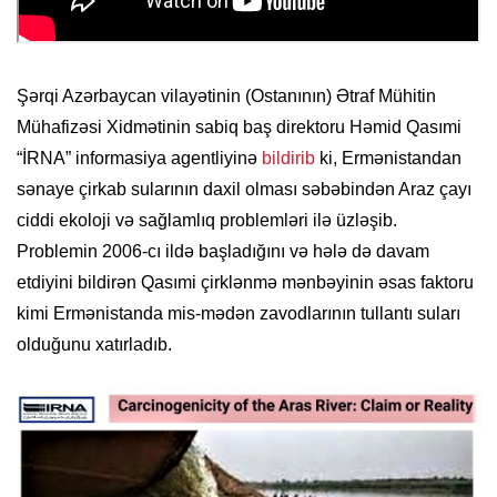
Şərqi Azərbaycan vilayətinin (Ostanının) Ətraf Mühitin
Mühafizəsi Xidmətinin sabiq baş direktoru Həmid Qasımi
“İRNA” informasiya agentliyinə
bildirib
ki, Ermənistandan
sənaye çirkab sularının daxil olması səbəbindən Araz çayı
ciddi ekoloji və sağlamlıq problemləri ilə üzləşib.
Problemin 2006-cı ildə başladığını və hələ də davam
etdiyini bildirən Qasımi çirklənmə mənbəyinin əsas faktoru
kimi Ermənistanda mis-mədən zavodlarının tullantı suları
olduğunu xatırladıb.