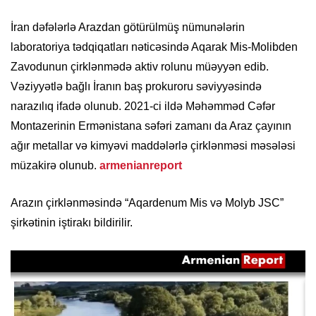
İran dəfələrlə Arazdan götürülmüş nümunələrin
laboratoriya tədqiqatları nəticəsində Aqarak Mis-Molibden
Zavodunun çirklənmədə aktiv rolunu müəyyən edib.
Vəziyyətlə bağlı İranın baş prokuroru səviyyəsində
narazılıq ifadə olunub. 2021-ci ildə Məhəmməd Cəfər
Montazerinin Ermənistana səfəri zamanı da Araz çayının
ağır metallar və kimyəvi maddələrlə çirklənməsi məsələsi
müzakirə olunub.
armenianreport
Arazın çirklənməsində “Aqardenum Mis və Molyb JSC”
şirkətinin iştirakı bildirilir.