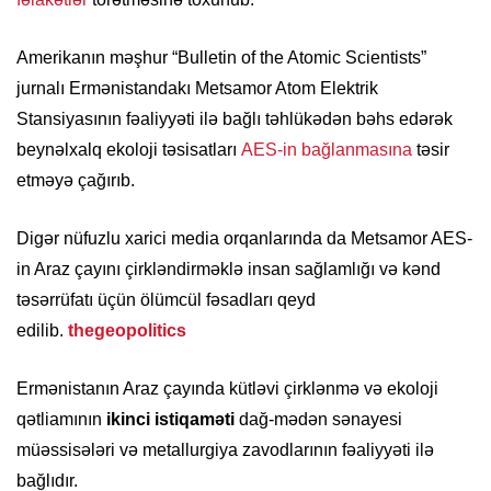
Amerikanın məşhur “Bulletin of the Atomic Scientists”
jurnalı Ermənistandakı Metsamor Atom Elektrik
Stansiyasının fəaliyyəti ilə bağlı təhlükədən bəhs edərək
beynəlxalq ekoloji təsisatları
AES-in bağlanmasına
təsir
etməyə çağırıb.
Digər nüfuzlu xarici media orqanlarında da Metsamor AES-
in Araz çayını çirkləndirməklə insan sağlamlığı və kənd
təsərrüfatı üçün ölümcül fəsadları qeyd
edilib.
thegeopolitics
Ermənistanın Araz çayında kütləvi çirklənmə və ekoloji
qətliamının
ikinci istiqaməti
dağ-mədən sənayesi
müəssisələri və metallurgiya zavodlarının fəaliyyəti ilə
bağlıdır.