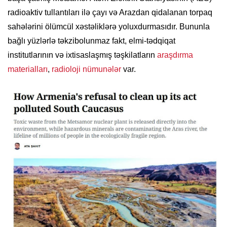
radioaktiv tullantıları ilə çayı və Arazdan qidalanan torpaq
sahələrini ölümcül xəstəliklərə yoluxdurmasıdır.
Bununla
bağlı yüzlərlə təkzibolunmaz fakt, elmi-tədqiqat
institutlarının və ixtisaslaşmış təşkilatların
araşdırma
materialları
,
radioloji nümunələr
var.