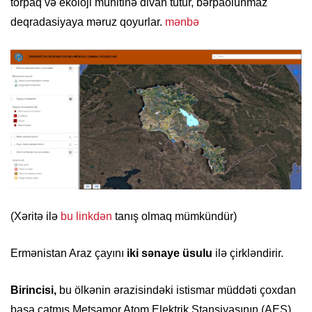
torpaq və ekoloji mühitinə divan tutur, bərpaolunmaz
deqradasiyaya məruz qoyurlar.
mənbə
(Xəritə ilə
bu linkdən
tanış olmaq mümkündür)
Ermənistan Araz çayını
iki sənaye üsulu
ilə çirkləndirir.
Birincisi,
bu ölkənin ərazisindəki istismar müddəti çoxdan
başa çatmış Metsamor Atom Elektrik Stansiyasının (AES)