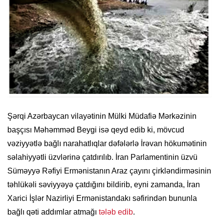
Şərqi Azərbaycan vilayətinin Mülki Müdafiə Mərkəzinin
başçısı Məhəmməd Beygi isə qeyd edib ki, mövcud
vəziyyətlə bağlı narahatlıqlar dəfələrlə İrəvan hökumətinin
səlahiyyətli üzvlərinə çatdırılıb. İran Parlamentinin üzvü
Süməyyə Rəfiyi Ermənistanın Araz çayını çirkləndirməsinin
təhlükəli səviyyəyə çatdığını bildirib, eyni zamanda, İran
Xarici İşlər Nazirliyi Ermənistandakı səfirindən bununla
bağlı qəti addımlar atmağı
tələb edib
.