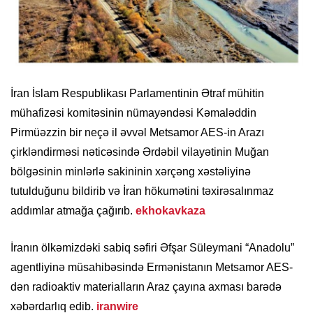
İran İslam Respublikası Parlamentinin Ətraf mühitin
mühafizəsi komitəsinin nümayəndəsi Kəmaləddin
Pirmüəzzin bir neçə il əvvəl Metsamor AES-in Arazı
çirkləndirməsi nəticəsində Ərdəbil vilayətinin Muğan
bölgəsinin minlərlə sakininin xərçəng xəstəliyinə
tutulduğunu bildirib və İran hökumətini təxirəsalınmaz
addımlar atmağa çağırıb.
ekhokavkaza
İranın ölkəmizdəki sabiq səfiri Əfşar Süleymani “Anadolu”
agentliyinə müsahibəsində Ermənistanın Metsamor AES-
dən radioaktiv materialların Araz çayına axması barədə
xəbərdarlıq edib.
iranwire