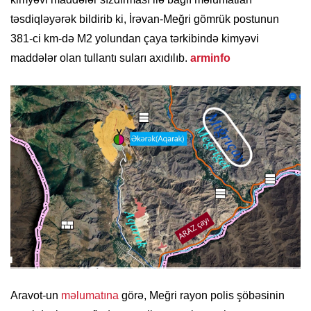
təsdiqləyərək bildirib ki, İrəvan-Meğri gömrük postunun
381-ci km-də M2 yolundan çaya tərkibində kimyəvi
maddələr olan tullantı suları axıdılıb.
arminfo
Aravot-un
məlumatına
görə, Meğri rayon polis şöbəsinin