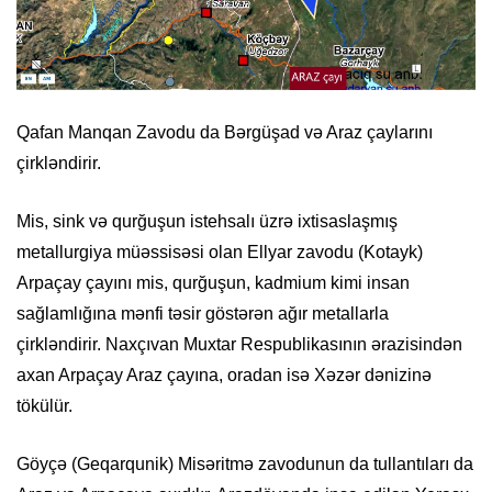
Qafan Manqan Zavodu da Bərgüşad və Araz çaylarını
çirkləndirir.
Mis, sink və qurğuşun istehsalı üzrə ixtisaslaşmış
metallurgiya müəssisəsi olan Ellyar zavodu (Kotayk)
Arpaçay çayını mis, qurğuşun, kadmium kimi insan
sağlamlığına mənfi təsir göstərən ağır metallarla
çirkləndirir. Naxçıvan Muxtar Respublikasının ərazisindən
axan Arpaçay Araz çayına, oradan isə Xəzər dənizinə
tökülür.
Göyçə (Geqarqunik) Misəritmə zavodunun da tullantıları da