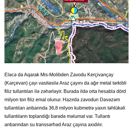
Eləcə də Aqarak Mis-Molibden Zavodu Kerçivançay
(Karçevan) çayı vasitəsilə Araz çayını da ağır metal tərkibli
filiz tullantıları ilə zəhərləyir. Burada ildə orta hesabla dörd
milyon ton filiz emal olunur. Hazırda zavodun Dəvəzəm
tullantıları anbarında 36,8 milyon kubmetrə yaxın təhlükəli
tullantıların toplandığı barədə məlumat var. Tullantı
anbarından su transsərhəd Araz çayına axıdılır.