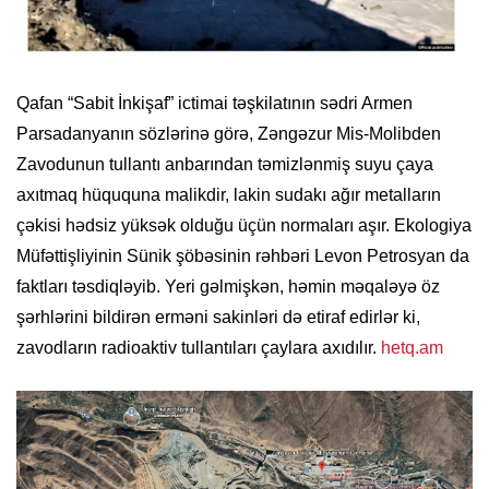
Qafan “Sabit İnkişaf” ictimai təşkilatının sədri Armen
Parsadanyanın sözlərinə görə, Zəngəzur Mis-Molibden
Zavodunun tullantı anbarından təmizlənmiş suyu çaya
axıtmaq hüququna malikdir, lakin sudakı ağır metalların
çəkisi hədsiz yüksək olduğu üçün normaları aşır. Ekologiya
Müfəttişliyinin Sünik şöbəsinin rəhbəri Levon Petrosyan da
faktları təsdiqləyib. Yeri gəlmişkən, həmin məqaləyə öz
şərhlərini bildirən erməni sakinləri də etiraf edirlər ki,
zavodların radioaktiv tullantıları çaylara axıdılır.
hetq.am