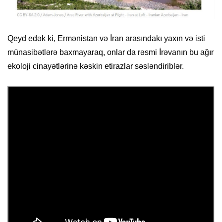
Qeyd edək ki, Ermənistan və İran arasındakı yaxın və isti
münasibətlərə baxmayaraq, onlar da rəsmi İrəvanın bu ağır
ekoloji cinayətlərinə kəskin etirazlar səsləndiriblər.