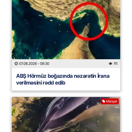
07.08.2026
- 09:30
111
ABŞ Hörmüz boğazında nəzarətin İrana
verilməsini rədd edib
Manşet