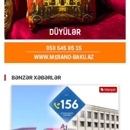
BƏNZƏR XƏBƏRLƏR
Manşet