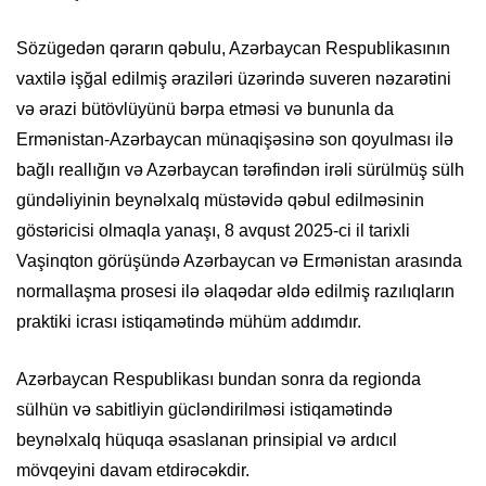
Sözügedən qərarın qəbulu, Azərbaycan Respublikasının
vaxtilə işğal edilmiş əraziləri üzərində suveren nəzarətini
və ərazi bütövlüyünü bərpa etməsi və bununla da
Ermənistan-Azərbaycan münaqişəsinə son qoyulması ilə
bağlı reallığın və Azərbaycan tərəfindən irəli sürülmüş sülh
gündəliyinin beynəlxalq müstəvidə qəbul edilməsinin
göstəricisi olmaqla yanaşı, 8 avqust 2025-ci il tarixli
Vaşinqton görüşündə Azərbaycan və Ermənistan arasında
normallaşma prosesi ilə əlaqədar əldə edilmiş razılıqların
praktiki icrası istiqamətində mühüm addımdır.
Azərbaycan Respublikası bundan sonra da regionda
sülhün və sabitliyin gücləndirilməsi istiqamətində
beynəlxalq hüquqa əsaslanan prinsipial və ardıcıl
mövqeyini davam etdirəcəkdir.