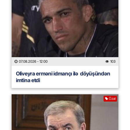
07.08.2026
- 12:00
103
Oliveyra erməni idmançı ilə döyüşündən
imtina etdi
Özəl