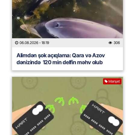
06.08.2026
- 18:19
306
Alimdən şok açıqlama: Qara və Azov
dənizində 120 min delfin məhv olub
Manşet