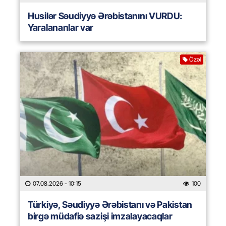
Husilər Səudiyyə Ərəbistanını VURDU:
Yaralananlar var
Özəl
07.08.2026
- 10:15
100
Türkiyə, Səudiyyə Ərəbistanı və Pakistan
birgə müdafiə sazişi imzalayacaqlar