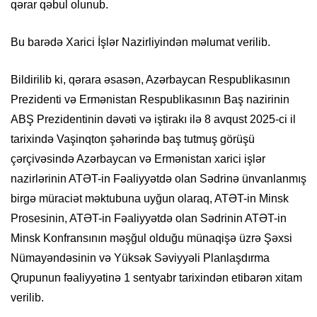
qərar qəbul olunub.
Bu barədə Xarici İşlər Nazirliyindən məlumat verilib.
Bildirilib ki, qərara əsasən, Azərbaycan Respublikasının
Prezidenti və Ermənistan Respublikasının Baş nazirinin
ABŞ Prezidentinin dəvəti və iştirakı ilə 8 avqust 2025-ci il
tarixində Vaşinqton şəhərində baş tutmuş görüşü
çərçivəsində Azərbaycan və Ermənistan xarici işlər
nazirlərinin ATƏT-in Fəaliyyətdə olan Sədrinə ünvanlanmış
birgə müraciət məktubuna uyğun olaraq, ATƏT-in Minsk
Prosesinin, ATƏT-in Fəaliyyətdə olan Sədrinin ATƏT-in
Minsk Konfransının məşğul olduğu münaqişə üzrə Şəxsi
Nümayəndəsinin və Yüksək Səviyyəli Planlaşdırma
Qrupunun fəaliyyətinə 1 sentyabr tarixindən etibarən xitam
verilib.