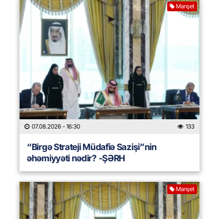
Manşet
07.08.2026
- 16:30
133
“Birgə Strateji Müdafiə Sazişi”nin
əhəmiyyəti nədir? -ŞƏRH
Manşet