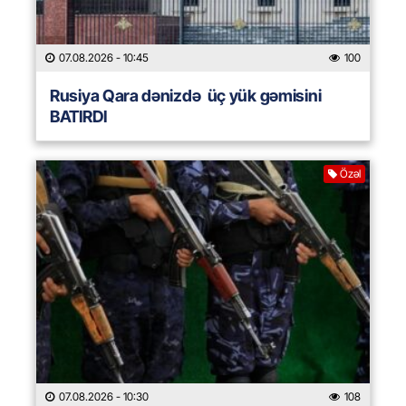
07.08.2026
- 10:45
100
Rusiya Qara dənizdə üç yük gəmisini
BATIRDI
Özəl
07.08.2026
- 10:30
108