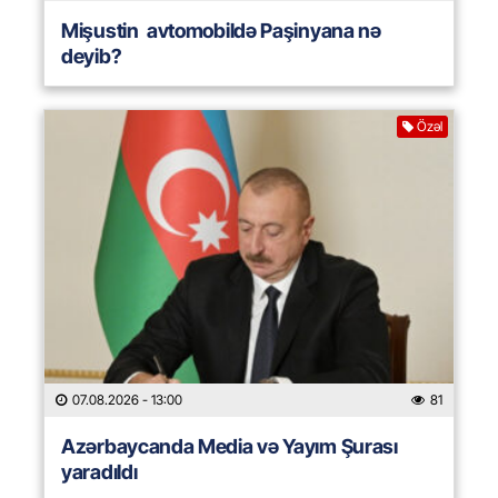
Mişustin avtomobildə Paşinyana nə
deyib?
Özəl
07.08.2026
- 13:00
81
Azərbaycanda Media və Yayım Şurası
yaradıldı