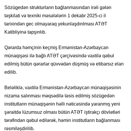
Sözügedən strukturların bağlanmasından irəli gələn
təşkilati və texniki məsələlərin 1 dekabr 2025-ci il
tarixindən gec olmayaraq yekunlaşdırılması ATƏT
Katibliyinə tapşırılıb.
Qərarda həmçinin keçmiş Ermənistan-Azərbaycan
münaqişəsi ilə bağlı ATƏT çərçivəsində vaxtilə qəbul
edilmiş bütün qərarlar qüvvədən düşmüş və etibarsız elan
edilib.
Beləliklə, vaxtilə Ermənistan-Azərbaycan münaqişəsinin
nizama salınması məqsədilə təsis edilmiş sözügedən
institutların münaqişənin həlli nəticəsində yaranmış yeni
şəraitdə lüzumsuz olması bütün ATƏT iştirakçı dövlətləri
tərəfindən qəbul edilərək, həmin institutların bağlanması
rəsmiləşdirilib.