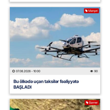
Manşet
07.08.2026
- 10:00
90
Bu ölkədə uçan taksilər fəaliyyətə
BAŞLADI
Banner