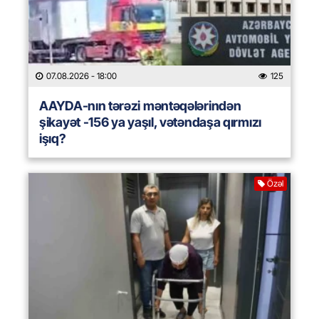
07.08.2026
- 18:00
125
AAYDA-nın tərəzi məntəqələrindən
şikayət -156 ya yaşıl, vətəndaşa qırmızı
işıq?
Özəl