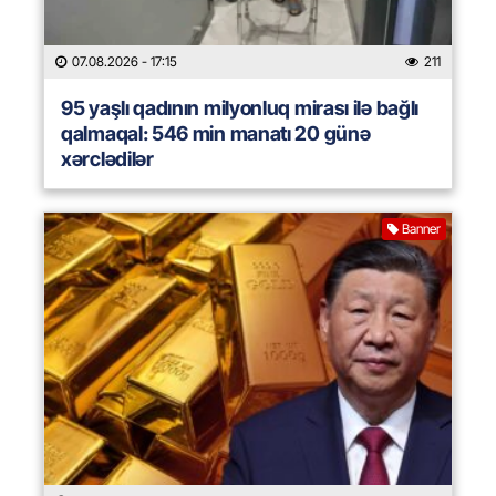
07.08.2026
- 17:15
211
95 yaşlı qadının milyonluq mirası ilə bağlı
qalmaqal: 546 min manatı 20 günə
xərclədilər
Banner