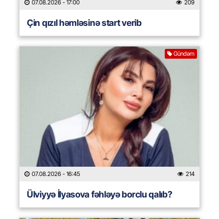
07.08.2026
- 17:00
209
Çin qızıl həmləsinə start verib
Gündəm
07.08.2026
- 16:45
214
Ülviyyə İlyasova fəhləyə borclu qalıb?