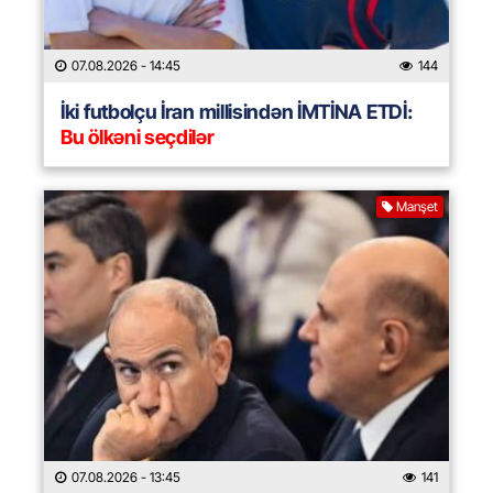
07.08.2026
- 14:45
144
İki futbolçu İran millisindən İMTİNA ETDİ:
Bu ölkəni seçdilər
Manşet
07.08.2026
- 13:45
141