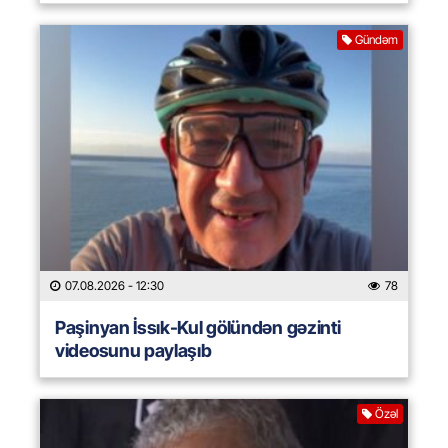
Gündəm
07.08.2026
- 12:30
78
Paşinyan İssık-Kul gölündən gəzinti
videosunu paylaşıb
Özəl