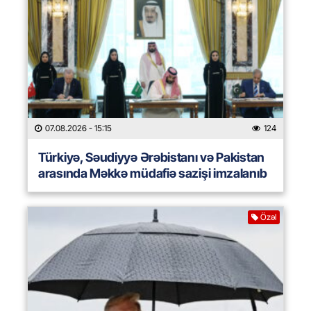
07.08.2026
- 15:15
124
Türkiyə, Səudiyyə Ərəbistanı və Pakistan
arasında Məkkə müdafiə sazişi imzalanıb
Özəl