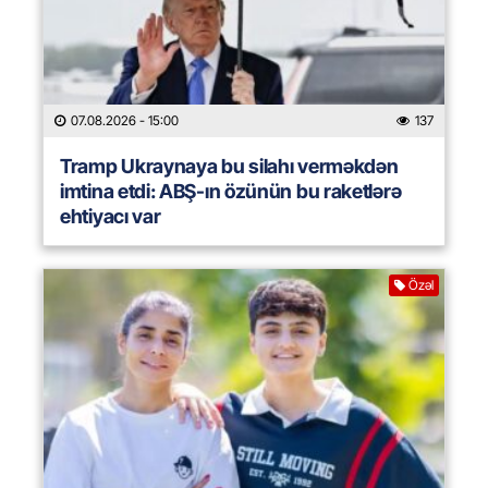
07.08.2026
- 15:00
137
Tramp Ukraynaya bu silahı verməkdən
imtina etdi: ABŞ-ın özünün bu raketlərə
ehtiyacı var
Özəl