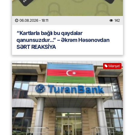
06.08.2026
- 18:11
142
“Kartlarla bağlı bu qaydalar
qanunsuzdur…” – Əkrəm Həsənovdan
SƏRT REAKSİYA
Manşet