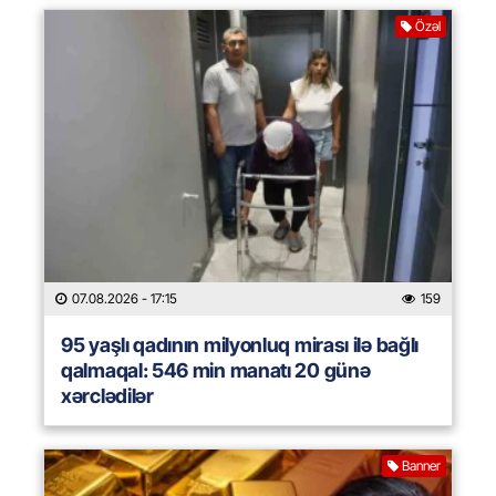
Özəl
07.08.2026
- 17:15
159
95 yaşlı qadının milyonluq mirası ilə bağlı
qalmaqal: 546 min manatı 20 günə
xərclədilər
Banner