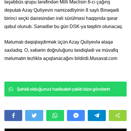
təşəbbüs qrupu tərəfindən Milli Məclisin 6-cı çağırış
deputatı Azay Quliyevin namizədliyinin 8 saylı Binəqədi
birinci seçki dairəsindən irəli sürülməsi haqqında qərar
qəbul olunub. Sənədlər bu gün DSK-ya təqdim olunacaq.
Məlumatı dəqiqləşdirmək üçün Azay Quliyevlə əlaqə
saxladıq. O, xəbərin doğruluğunu təsdiqlədi və müvafiq
məlumatın tezliklə açıqlanacağını bildirdi.Musavat.com
Şahidi olduğunuz hadisələri çəkib bizə göndərin