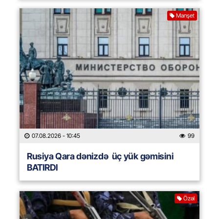
Manşet
07.08.2026
- 10:45
99
Rusiya Qara dənizdə üç yük gəmisini
BATIRDI
Özəl