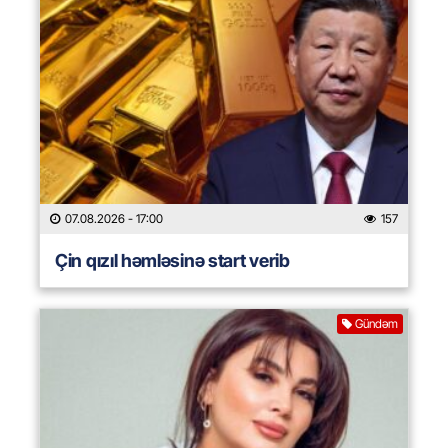
07.08.2026
- 17:00
157
Çin qızıl həmləsinə start verib
Gündəm