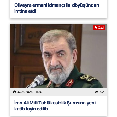
Oliveyra erməni idmançı ilə döyüşündən
imtina etdi
Özəl
07.08.2026
- 11:30
102
İran Ali Milli Təhlükəsizlik Şurasına yeni
katib təyin edilib