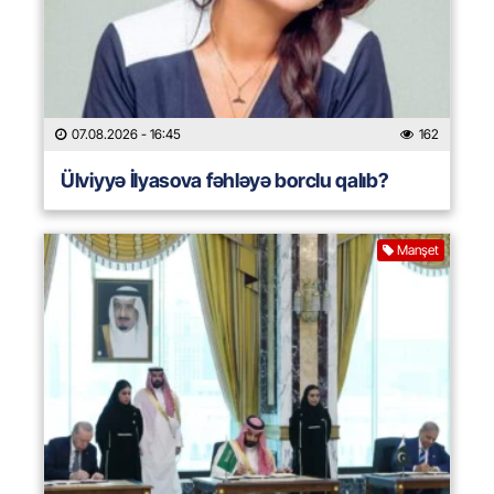
07.08.2026
- 16:45
162
Ülviyyə İlyasova fəhləyə borclu qalıb?
Manşet