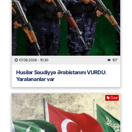
07.08.2026
- 10:30
107
Husilər Səudiyyə Ərəbistanını VURDU:
Yaralananlar var
Özəl