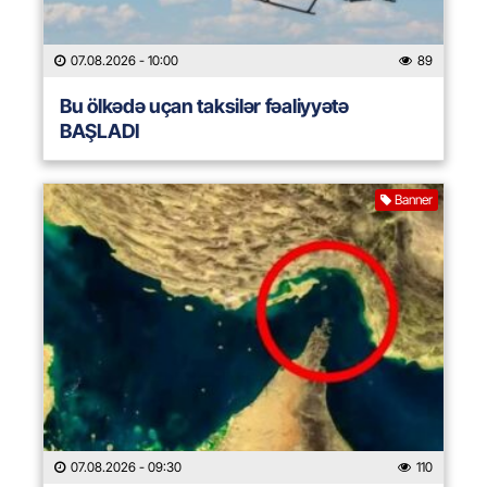
07.08.2026
- 10:00
89
Bu ölkədə uçan taksilər fəaliyyətə
BAŞLADI
Banner
07.08.2026
- 09:30
110