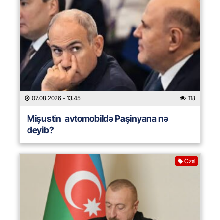
07.08.2026
- 13:45
118
Mişustin avtomobildə Paşinyana nə
deyib?
Özəl