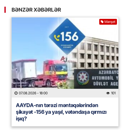
BƏNZƏR XƏBƏRLƏR
Manşet
07.08.2026
- 18:00
101
AAYDA-nın tərəzi məntəqələrindən
şikayət -156 ya yaşıl, vətəndaşa qırmızı
işıq?