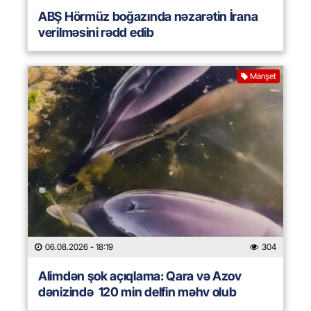
ABŞ Hörmüz boğazında nəzarətin İrana
verilməsini rədd edib
Manşet
06.08.2026
- 18:19
304
Alimdən şok açıqlama: Qara və Azov
dənizində 120 min delfin məhv olub