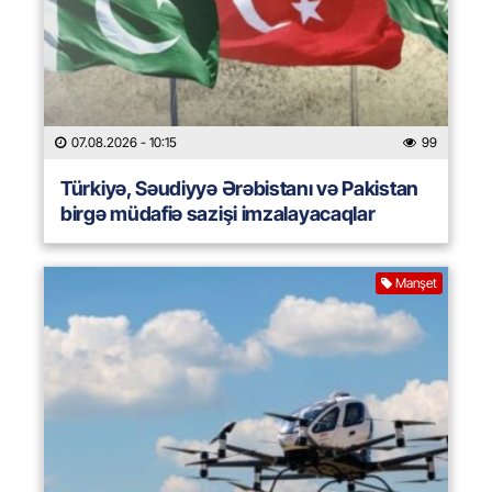
07.08.2026
- 10:15
99
Türkiyə, Səudiyyə Ərəbistanı və Pakistan
birgə müdafiə sazişi imzalayacaqlar
Manşet