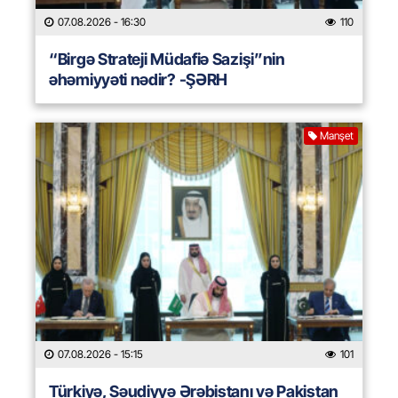
07.08.2026
- 16:30
110
“Birgə Strateji Müdafiə Sazişi”nin
əhəmiyyəti nədir? -ŞƏRH
Manşet
07.08.2026
- 15:15
101
Türkiyə, Səudiyyə Ərəbistanı və Pakistan