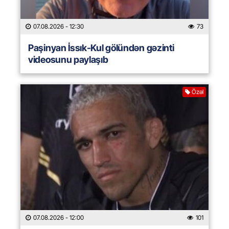
07.08.2026
- 12:30
73
Paşinyan İssık-Kul gölündən gəzinti
videosunu paylaşıb
Özəl
07.08.2026
- 12:00
101