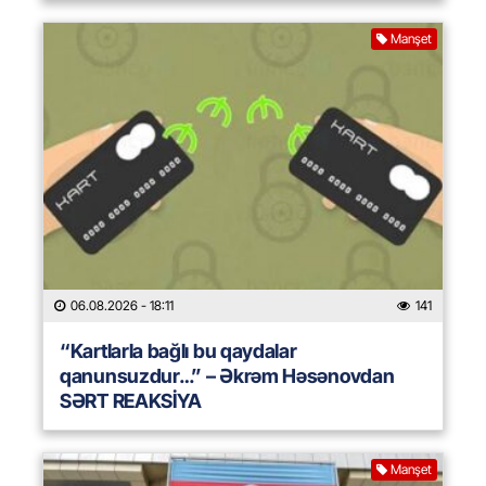
Manşet
06.08.2026
- 18:11
141
“Kartlarla bağlı bu qaydalar
qanunsuzdur…” – Əkrəm Həsənovdan
SƏRT REAKSİYA
Manşet