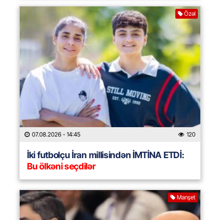
Özəl
07.08.2026
- 14:45
120
İki futbolçu İran millisindən İMTİNA ETDİ:
Bu ölkəni seçdilər
Manşet