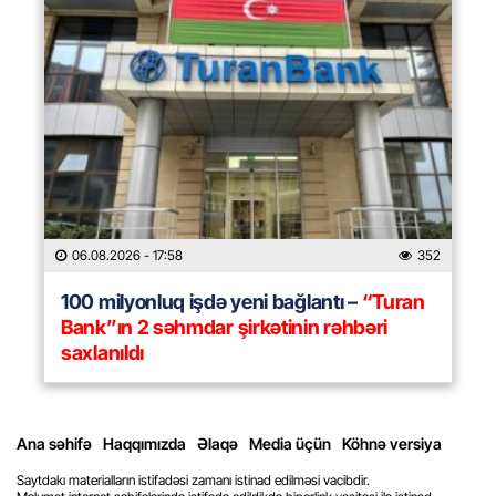
06.08.2026
- 17:58
352
100 milyonluq işdə yeni bağlantı –
“Turan
Bank”ın 2 səhmdar şirkətinin rəhbəri
saxlanıldı
Ana səhifə
Haqqımızda
Əlaqə
Media üçün
Köhnə versiya
Saytdakı materialların istifadəsi zamanı istinad edilməsi vacibdir.