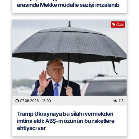
arasında Məkkə müdafiə sazişi imzalanıb
Özəl
07.08.2026
- 15:00
113
Tramp Ukraynaya bu silahı verməkdən
imtina etdi: ABŞ-ın özünün bu raketlərə
ehtiyacı var