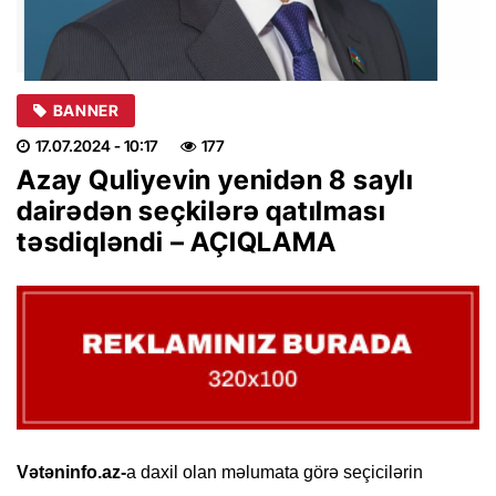
BANNER
17.07.2024
- 10:17
177
Azay Quliyevin yenidən 8 saylı
dairədən seçkilərə qatılması
təsdiqləndi – AÇIQLAMA
Vətəninfo.az-
a daxil olan məlumata görə seçicilərin