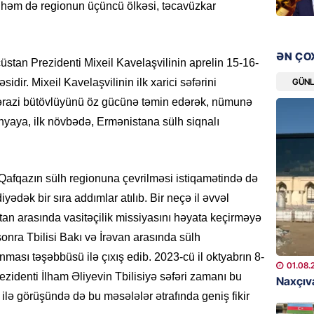
BANNER
r həm də regionun üçüncü ölkəsi, təcavüzkar
Çin qız
07.08.
ƏN ÇO
stan Prezidenti Mixeil Kavelaşvilinin aprelin 15-16-
GÜNDƏM
GÜN
dir. Mixeil Kavelaşvilinin ilk xarici səfərini
Ülviyyə
 ərazi bütövlüyünü öz gücünə təmin edərək, nümunə
07.08.
yaya, ilk növbədə, Ermənistana sülh siqnalı
MANŞET
“Birgə 
afqazın sülh regionuna çevrilməsi istiqamətində də
əhəmiy
yədək bir sıra addımlar atılıb. Bir neçə il əvvəl
07.08.
n arasında vasitəçilik missiyasını həyata keçirməyə
İDMAN
nra Tbilisi Bakı və İrəvan arasında sülh
Albani
ası təşəbbüsü ilə çıxış edib. 2023-cü il oktyabrın 8-
01.08.
“Liverp
identi İlham Əliyevin Tbilisiyə səfəri zamanı bu
Naxçıva
07.08.
i ilə görüşündə də bu məsələlər ətrafında geniş fikir