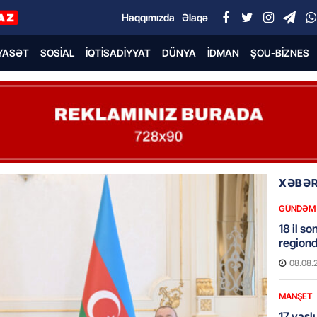
Haqqımızda
Əlaqə
YASƏT
SOSIAL
İQTISADIYYAT
DÜNYA
İDMAN
ŞOU-BIZNES
XƏBƏR
GÜNDƏM
18 il s
regiond
08.08.
MANŞET
17 yaşl