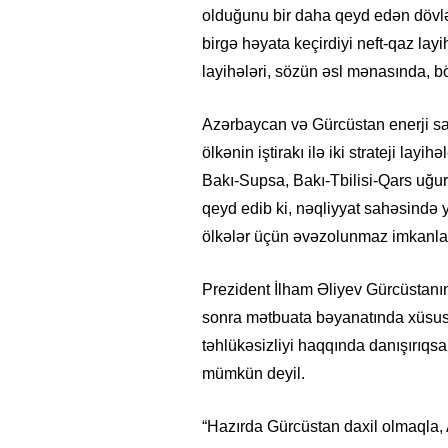
olduğunu bir daha qeyd edən dövlə
birgə həyata keçirdiyi neft-qaz lay
layihələri, sözün əsl mənasında, b
Azərbaycan və Gürcüstan enerji sah
ölkənin iştirakı ilə iki strateji la
Bakı-Supsa, Bakı-Tbilisi-Qars uğurl
qeyd edib ki, nəqliyyat sahəsində y
ölkələr üçün əvəzolunmaz imkanla
Prezident İlham Əliyev Gürcüstanın
sonra mətbuata bəyanatında xüsusi 
təhlükəsizliyi haqqında danışırıq
mümkün deyil.
“Hazırda Gürcüstan daxil olmaqla, 