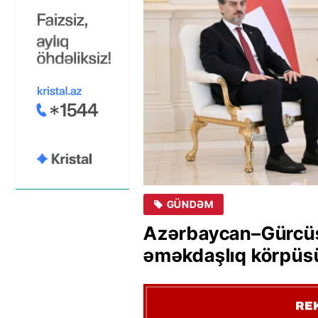
GÜNDƏM
Azərbaycan–Gürcüs
əməkdaşlıq körpüs