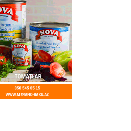
in avtomobildə Paşinyana nə
2026
- 13:45
147
entdən Abel Məhərrəmovun oğlu
ğlı SƏRƏNCAM
2026
- 13:30
101
ntdən Xəzər Fərhadov ilə bağlı
NCAM
2026
- 13:15
81
ycanda Media və Yayım Şurası
dı
2026
- 13:00
82