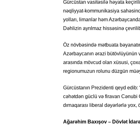
Gürcüstan vasitəsilə həyata keçirili
nəqliyyat-kommunikasiya sahəsində
yolları, limanlar həm Azərbaycand
Dəhlizin ayrılmaz hissəsinə çevrili
Öz növbəsində mətbuata bəyanatınd
Azərbaycanın ərazi bütövlüyünün və
arasında mövcud olan xüsusi, çoxə
regionumuzun rolunu düzgün müəy
Gürcüstanın Prezidenti qeyd edib:
cəhətdən güclü və firavan Cənubi Q
dırnaqarası liberal dəyərlərlə yox, 
Ağarəhim Baxışov – Dövlət İdarə