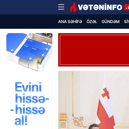
ANA SƏHIFƏ
ÖZƏL
GÜNDƏM
SI