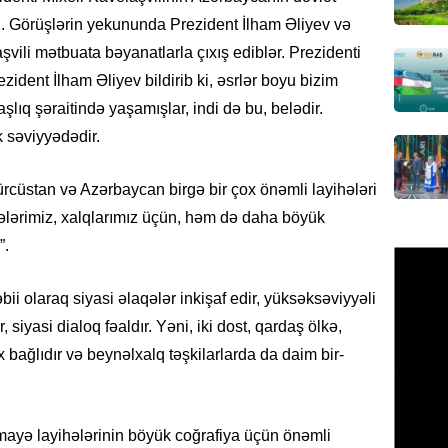
Pakist
sazişi 
di. Görüşlərin yekununda Prezident İlham Əliyev və
07.08.
vili mətbuata bəyanatlarla çıxış ediblər. Prezidenti
zident İlham Əliyev bildirib ki, əsrlər boyu bizim
ÖZƏL
şlıq şəraitində yaşamışlar, indi də bu, belədir.
Tramp 
 səviyyədədir.
imtina 
ehtiyac
ürcüstan və Azərbaycan birgə bir çox önəmli layihələri
07.08.
lkələrimiz, xalqlarımız üçün, həm də daha böyük
ÖZƏL
”.
İki fut
ETDİ:
B
əbii olaraq siyasi əlaqələr inkişaf edir, yüksəksəviyyəli
07.08.
siyasi dialoq fəaldır. Yəni, iki dost, qardaş ölkə,
 bağlıdır və beynəlxalq təşkilarlarda da daim bir-
GÜNDƏM
Azərbay
olacaq
ərmayə layihələrinin böyük coğrafiya üçün önəmli
07.08.