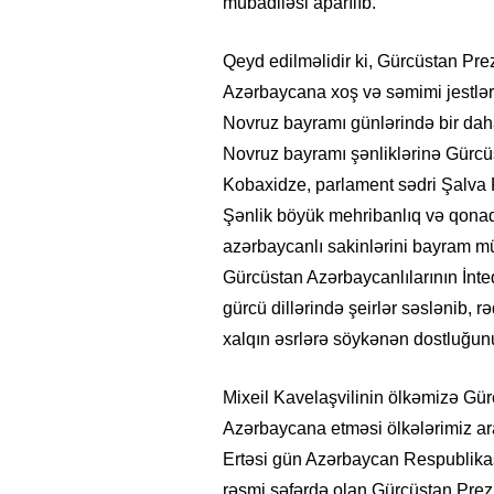
mübadiləsi aparılıb.
Qeyd edilməlidir ki, Gürcüstan Pre
Azərbaycana xoş və səmimi jestləri
Novruz bayramı günlərində bir dah
Novruz bayramı şənliklərinə Gürcüst
Kobaxidze, parlament sədri Şalva P
Şənlik böyük mehribanlıq və qonaqp
azərbaycanlı sakinlərini bayram mü
Gürcüstan Azərbaycanlılarının İnt
gürcü dillərində şeirlər səslənib, r
xalqın əsrlərə söykənən dostluğunu
Mixeil Kavelaşvilinin ölkəmizə Gürc
Azərbaycana etməsi ölkələrimiz ara
Ertəsi gün Azərbaycan Respublikası
rəsmi səfərdə olan Gürcüstan Prezi