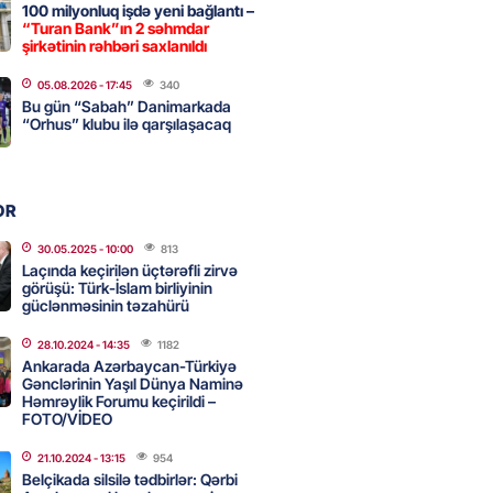
100 milyonluq işdə yeni bağlantı –
“Turan Bank”ın 2 səhmdar
 qadın qətlə yetirildi – Şübhəli
şirkətinin rəhbəri saxlanıldı
 oğludur
05.08.2026
- 17:45
340
2026
- 16:00
221
Bu gün “Sabah” Danimarkada
“Orhus” klubu ilə qarşılaşacaq
də 37,6 milyon, Rusiyada 16,7
– Azərbaycanlıların yemək
OR
i
30.05.2025
- 10:00
813
2026
- 15:45
152
Laçında keçirilən üçtərəfli zirvə
görüşü: Türk-İslam birliyinin
güclənməsinin təzahürü
yada yeni səfirimiz kimdir? –
28.10.2024
- 14:35
1182
Ankarada Azərbaycan-Türkiyə
Gənclərinin Yaşıl Dünya Naminə
2026
- 15:30
158
Həmrəylik Forumu keçirildi –
FOTO/VİDEO
21.10.2024
- 13:15
954
, Səudiyyə Ərəbistanı və
Belçikada silsilə tədbirlər: Qərbi