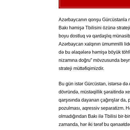
Azərbaycanın qonşu Gürcüstanla mü
Bakı həmişə Tbilisini özünə strateji
boyu dostluq və qardaşlıq münasib
Azərbaycan xalqının ümummilli lide
də bu əlaqələrə həmişə böyük töhfə
nizamına doğru” mövzusunda beynəl
strateji müttəfiqimizdir.
Bu gün istər Gürcüstan, istərsə də
dövründə, müstəqillik şəraitində xey
qarşısında dayanan çağırışlar da, 
pozulması, aqressiv separatizm. H
olmadığından Bakı ilə Tbilisi bir-b
zamanda, hər iki tərəf bu qənaətdə