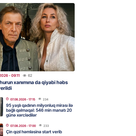
2026
- 18:00
135
idmətə görə rüşvət alan vəzifəli
rin məhkəməsi BAŞLAYIR
2026
- 17:45
134
 şənliyində yaralanan rus
 öldü – VİDEO
2026
- 09:11
62
2026
- 17:30
228
hurun xanımına da qiyabi həbs
erildi
07.08.2026
- 17:15
234
ı qadının milyonluq mirası ilə
95 yaşlı qadının milyonluq mirası ilə
almaqal: 546 min manatı 20
bağlı qalmaqal: 546 min manatı 20
rclədilər
günə xərclədilər
2026
- 17:15
234
07.08.2026
- 17:00
233
Çin qızıl həmləsinə start verib