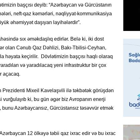
timizin başçısı deyib: “Azərbaycan və Gürcüstanın
REKLAM
ihələri, neft-qaz kəmərləri, nəqliyyat-kommunikasiya
Birbank
öyük əhəmiyyət daşıyan layihələrdir”.
krediti
07.08.
əsində sıx əməkdaşlıq edirlər. Belə ki, iki dost
yihələr olan Cənub Qaz Dəhlizi, Bakı-Tbilisi-Ceyhan,
HADISƏ
a həyata keçirilir. Dövlətimizin başçısı haqlı olaraq
Sumqay
aradılan və yaradılacaq yeni infrastruktur bir çox
çimərli
şəxslər
r açacaq.
07.08.
 Prezidenti Mixeil Kavelaşvili ilə təkbətək görüşdən
GÜNDƏM
vurğulayıb ki, bu gün əgər biz Avropanın enerji
Kartdan
sa, bunu Azərbaycansız, Gürcüstansız təsəvvür etmək
köçürmə
07.08.
Azərbaycan 12 ölkəyə təbii qaz ixrac edir və bu ixrac
MANŞET