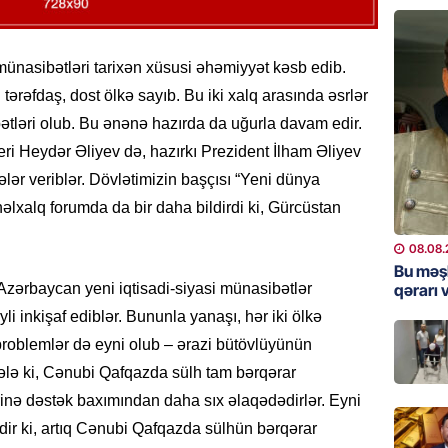
07.08.
GÜNDƏM
nasibətləri tarixən xüsusi əhəmiyyət kəsb edib.
Hərbi x
 tərəfdaş, dost ölkə sayıb. Bu iki xalq arasında əsrlər
şəxslə
ətləri olub. Bu ənənə hazırda da uğurla davam edir.
07.08.
ri Heydər Əliyev də, hazırkı Prezident İlham Əliyev
lər veriblər. Dövlətimizin başçısı “Yeni dünya
DÜNYA
xalq forumda da bir daha bildirdi ki, Gürcüstan
Ad günü
general
08.08.
07.08.
Bu məş
qərarı v
 Azərbaycan yeni iqtisadi-siyasi münasibətlər
ÖZƏL
li inkişaf ediblər. Bununla yanaşı, hər iki ölkə
95 yaşl
problemlər də eyni olub – ərazi bütövlüyünün
bağlı q
ələ ki, Cənubi Qafqazda sülh tam bərqərar
günə xə
irinə dəstək baxımından daha sıx əlaqədədirlər. Eyni
07.08.
dir ki, artıq Cənubi Qafqazda sülhün bərqərar