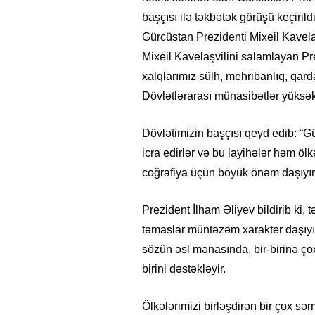
başçısı ilə təkbətək görüşü keçiril
Gürcüstan Prezidenti Mixeil Kavelaş
Mixeil Kavelaşvilini salamlayan Pre
xalqlarımız sülh, mehribanlıq, qarda
Dövlətlərarası münasibətlər yüksək
Dövlətimizin başçısı qeyd edib: “G
icra edirlər və bu layihələr həm ö
coğrafiya üçün böyük önəm daşıyır
Prezident İlham Əliyev bildirib ki, t
təmaslar müntəzəm xarakter daşıyır, 
sözün əsl mənasında, bir-birinə çox
birini dəstəkləyir.
Ölkələrimizi birləşdirən bir çox s