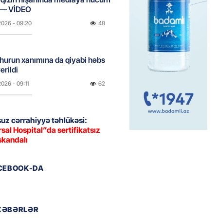
 — VİDEO
2026
- 09:20
48
urun xanımına da qiyabi həbs
erildi
2026
- 09:11
62
uz cərrahiyyə təhlükəsi:
sal Hospital”da sertifikatsız
skandalı
2026
- 18:31
337
ACEBOOK-DA
nın tərəzi məntəqələrindən
 -156 ya yaşıl, vətəndaşa qırmızı
XƏBƏRLƏR