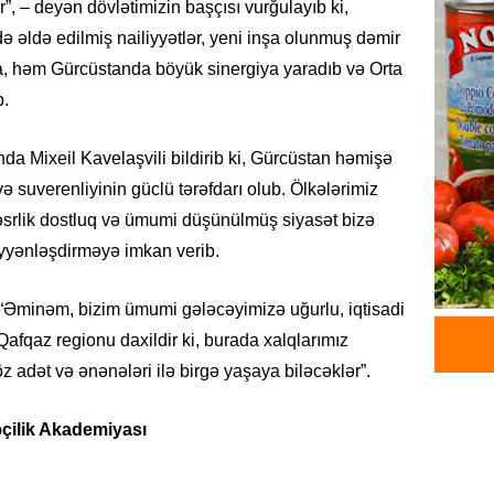
r”, – deyən dövlətimizin başçısı vurğulayıb ki,
Mişust
deyib?
 əldə edilmiş nailiyyətlər, yeni inşa olunmuş dəmir
a, həm Gürcüstanda böyük sinergiya yaradıb və Orta
07.08.
b.
GÜNDƏM
Prezid
a Mixeil Kavelaşvili bildirib ki, Gürcüstan həmişə
ilə ba
 suverenliyinin güclü tərəfdarı olub. Ölkələrimiz
07.08.
srlik dostluq və ümumi düşünülmüş siyasət bizə
yənləşdirməyə imkan verib.
GÜNDƏM
Prezide
 “Əminəm, bizim ümumi gələcəyimizə uğurlu, iqtisadi
SƏRƏ
afqaz regionu daxildir ki, burada xalqlarımız
07.08.
öz adət və ənənələri ilə birgə yaşaya biləcəklər”.
ÖZƏL
Azərba
çilik Akademiyası
yaradıl
07.08.