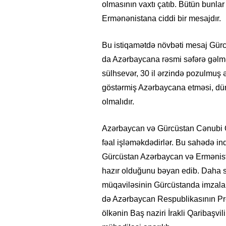
olmasının vaxtı çatıb. Bütün bunla
Ermənənistana ciddi bir mesajdır.
Bu istiqamətdə növbəti mesaj Gürcü
da Azərbaycana rəsmi səfərə gəlməsi
sülhsevər, 30 il ərzində pozulmuş
göstərmiş Azərbaycana etməsi, dün
olmalıdır.
Azərbaycan və Gürcüstan Cənubi Q
fəal işləməkdədirlər. Bu sahədə indi
Gürcüstan Azərbaycan və Ermənista
hazır olduğunu bəyan edib. Daha so
müqaviləsinin Gürcüstanda imzalanm
də Azərbaycan Respublikasının Prez
ölkənin Baş naziri İrakli Qaribaşvil