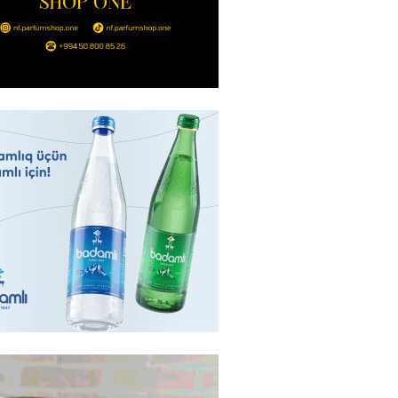
 Biznes-dən mikro biznes
nə 5%-dək endirim
2026
- 14:28
148
ıtda avtomobil qaçıran və
kdə mobil telefon oğurlayan
 saxlanılıb
2026
- 14:15
153
 karta istədiyiniz qədər
 edə bilərsiniz – VİDEO
2026
- 14:00
153