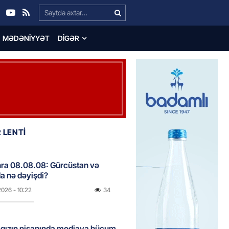
Search…
MƏDƏNIYYƏT
DIGƏR
 LENTİ
onra 08.08.08: Gürcüstan və
a nə dəyişdi?
2026
- 10:22
34
ı qızın nişanında mediaya hücum