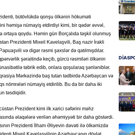
HADISƏ
Tovuzda
zidenti, bütövlükdə qonşu ölkənin hökuməti
qardaşı
ni həmişə nümayiş etdirdiyi kimi, bir qədər əvvəl,
07.08.
a ortaya qoydu. Həmin gün Borçalıda təşkil olunmuş
GÜNDƏM
an Prezidenti Mixeil Kavelaşvili, Baş nazir İrakli
Türkiyə
apuaşvili və digər rəsmi şəxslər də qatılmışdılar.
milyon 
DİASP
ərvərlik şəraitində keçib, gürcü rəsmiləri ölkənin
xərclər
nasibətilə təbrik edib, onlara qoşularaq şənləniblər.
07.08.
eqrasiya Mərkəzində baş tutan tədbirdə Azərbaycan və
GÜNDƏM
əqs nömrələri nümayiş etdirilib. Bu da bir daha iki
Malayzi
n təsdiqidir.
Dosye
07.08.
üstan Prezident kimi ilk xarici səfərini məhz
sında əlaqələrə verilən əhəmiyyəti bir daha göstərdi.
MANŞET
nın Prezidenti İlham Əliyevin dəvəti ilə ölkəmizdə
Türkiyə
denti Mixeil Kavelaşvilinin Azərbaycanın dövlət