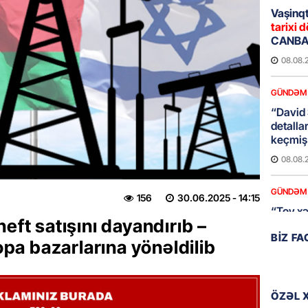
Vaşinqt
tarixi d
CANBAX
08.08.
GÜNDƏM
“David 
detalla
keçmiş 
08.08.
GÜNDƏM
156
30.06.2025
- 14:15
“Toy xər
eft satışını dayandırıb –
sayanl
BIZ F
Deputa
opa bazarlarına yönəldilib
08.08.
MANŞET
ÖZƏL 