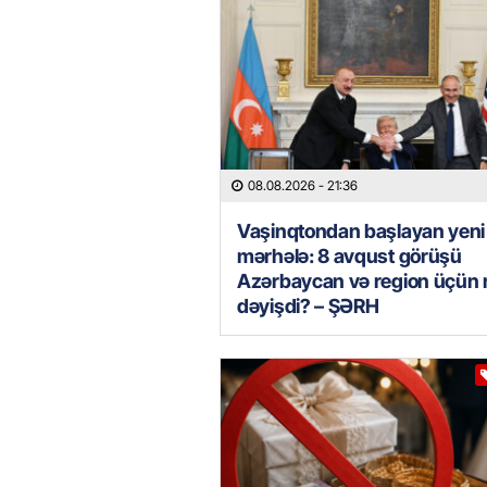
08.08.2026
- 21:36
Vaşinqtondan başlayan yeni
mərhələ: 8 avqust görüşü
Azərbaycan və region üçün 
dəyişdi? – ŞƏRH