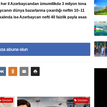
ail hər il Azərbaycandan ümumilikdə 3 milyon tona
GÜNDƏM
aycanın dünya bazarlarına çıxardığı neftin 10–11
Hərbi x
idxalında isə Azərbaycan nefti 40 faizlik payla əsas
şəxslə
07.08.
DÜNYA
Ad günü
ıza abunə olun
general
07.08.
ÖZƏL
95 yaşl
bağlı q
günə xə
07.08.
Gündəm
Gündəm
BANNER