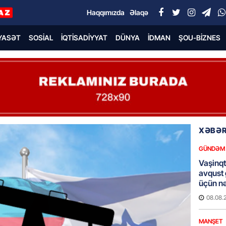
Haqqımızda
Əlaqə
YASƏT
SOSIAL
İQTISADIYYAT
DÜNYA
İDMAN
ŞOU-BIZNES
XƏBƏR
GÜNDƏM
Vaşinqt
avqust
üçün nə
08.08.
MANŞET