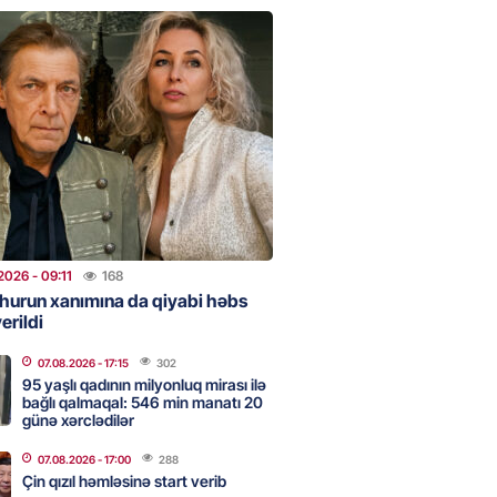
ent İlham Əliyev müharibəni
, həm də sülhü qazandı!” –
2026
- 14:50
141
ezeşkianın oğlu türkcə danışdı
O
2026
- 14:39
105
2026
- 09:11
168
aşinyan Prezident İlham Əliyevə
hurun xanımına da qiyabi həbs
erildi
TDİ
2026
- 12:59
186
07.08.2026
- 17:15
302
95 yaşlı qadının milyonluq mirası ilə
bağlı qalmaqal: 546 min manatı 20
günə xərclədilər
nddə traktor minaya düşdü
07.08.2026
- 17:00
288
2026
- 12:09
159
Çin qızıl həmləsinə start verib