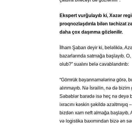
Ekspert vurğulayıb ki, Xəzər re
proqnozlaşdırıla bilən təchizat 
daha çox daşınma gözlənilir.
İlham Şaban deyir ki, beləliklə, A
bazarlarında satmağa başlayıb. O, “A
olub?” sualını belə cavablandırıb:
“Gömrük bəyannamələrinə görə, bu i
alınmayıb. Nə İsrailin, nə də bizim 
Səbəblər barədə isə heç nə deyə bi
ixracını kəskin şəkildə azaltmışıq
bizdən xam neft almağa başlayıb, A
və logistika baxımından bizə ən sər