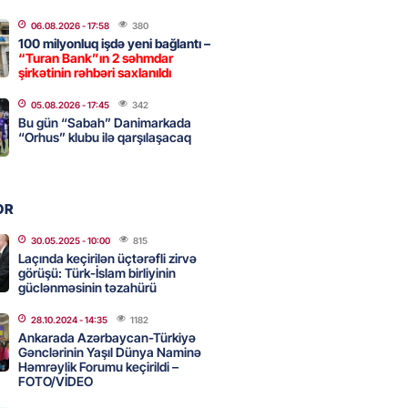
2026
- 09:20
128
06.08.2026
- 17:58
380
100 milyonluq işdə yeni bağlantı –
“Turan Bank”ın 2 səhmdar
şirkətinin rəhbəri saxlanıldı
urun xanımına da qiyabi həbs
erildi
05.08.2026
- 17:45
342
Bu gün “Sabah” Danimarkada
2026
- 09:11
168
“Orhus” klubu ilə qarşılaşacaq
uz cərrahiyyə təhlükəsi:
OR
sal Hospital”da sertifikatsız
skandalı
30.05.2025
- 10:00
815
Laçında keçirilən üçtərəfli zirvə
2026
- 18:31
437
görüşü: Türk-İslam birliyinin
güclənməsinin təzahürü
28.10.2024
- 14:35
1182
nın tərəzi məntəqələrindən
Ankarada Azərbaycan-Türkiyə
 -156 ya yaşıl, vətəndaşa qırmızı
Gənclərinin Yaşıl Dünya Naminə
Həmrəylik Forumu keçirildi –
FOTO/VİDEO
2026
- 18:00
181