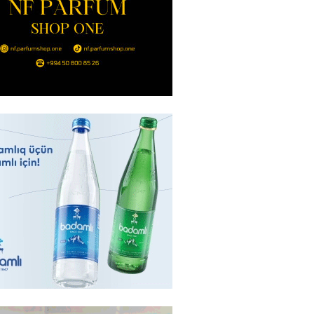
ıl həmləsinə start verib
2026
- 17:00
288
 İlyasova fəhləyə borclu qalıb?
2026
- 16:45
286
Strateji Müdafiə Sazişi”nin
yəti nədir? -ŞƏRH
2026
- 16:30
187
ya klubuna keçən Kamil
ul”da oynamaq istəyir
2026
- 16:15
263