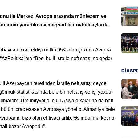
08.08.
gionu ilə Mərkəzi Avropa arasında müntəzəm və
BANNER
zəncirinin yaradılması məqsədilə növbəti aylarda
Bu məşh
qərarı v
08.08.
zərbaycan ixrac etdiyi neftin 95%-dən çoxunu Avropa
zPolitika”nın “Bəs, bu il İsrailə neft satışı nə qədər
GÜNDƏM
Qanuns
DİASP
“Univer
həkim 
l Azərbaycan tərəfindən İsrailə neft satışı qeydə
07.08.
gömrük statistikasında belə bir neft alış-verişi yoxdur.
lmərəm. Ümumiyyətlə, bu il Asiya ölkələrinə də neft
MANŞET
 – bütün ixrac əsasən Avropaya yönəlib. Almaniya belə
AAYDA-
vropanın bizə olan ehtiyacı artıb. Əslində, marketinq
şikayət
işıq?
fəli bazar Avropadır”.
07.08.