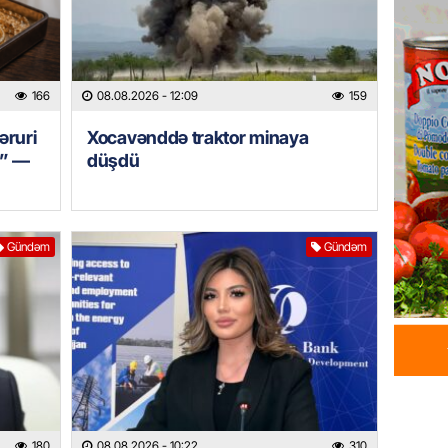
Tovuzda
qardaşı
07.08.
166
08.08.2026
- 12:09
159
GÜNDƏM
zəruri
Xocavənddə traktor minaya
Türkiyə
milyon 
r” —
düşdü
xərclər
07.08.
Gündəm
Gündəm
GÜNDƏM
Malayzi
Dosye
07.08.
MANŞET
Türkiyə
Pakist
sazişi 
180
08.08.2026
- 10:22
310