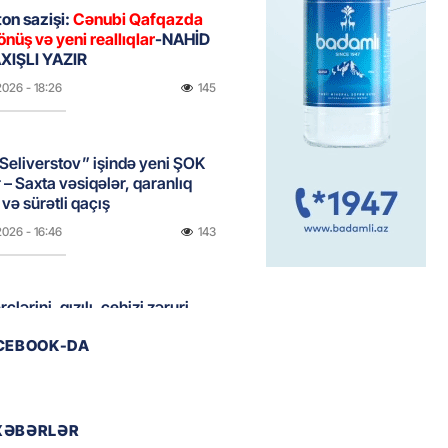
on sazişi:
Cənubi Qafqazda
önüş və yeni reallıqlar
-NAHİD
IŞLI YAZIR
2026
- 18:26
145
Seliverstov” işində yeni ŞOK
r – Saxta vəsiqələr, qaranlıq
və sürətli qaçış
2026
- 16:46
143
clərini, qızılı, cehizi zəruri
ar evlənməsə yaxşıdır” —
ACEBOOK-DA
t
2026
- 15:37
166
XƏBƏRLƏR