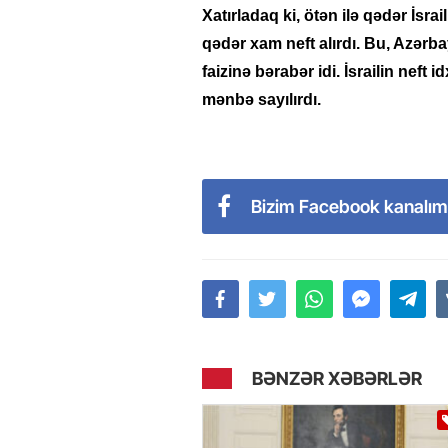
Xatırladaq ki, ötən ilə qədər İsr
qədər xam neft alırdı. Bu, Azərb
faizinə bərabər idi. İsrailin neft 
mənbə sayılırdı.
Bizim Facebook kanalım
BƏNZƏR XƏBƏRLƏR