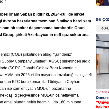
dir.
GÜNDƏM
“Erməni
əri İlham Şaban bildirir ki, 2024-cü ildə şirkət
qədər d
ƏN ÇO
 Avropa bazarlarına təxminən 5 milyon barel xam
08.08.
xminən bir tanker daşınmasına bərabərdir. Onun
GÜN
M Group şirkəti Azərbaycanın neft-qaz sektoruna
ŞOU-BIZ
“Qızımı
xərcləy
hlizi (CQD) şirkətindən aldığı “Şahdəniz”
08.08.
s Supply Company Limited” (AGSC) şirkətindən aldığı
GÜNDƏM
tində (SCPC, Cənubi Qafqaz Boru Kəmərinin
18 il s
və MVM-nin 2025-ci ilin mayında imzaladığı saziş neft
regiond
nundan BTC boru kəməri ilə Türkiyənin Ceyhan
08.08.
adan isə xam ehtiyatın MOL-un bazarlarına
07.08.
əməkdaşlıq çərçivəsində MOL-un öz neftayırma
MANŞET
Qanuns
“Univer
ən emal olunan neftin həcmini ildə 160 min tona
17 yaşl
həkim 
olundu