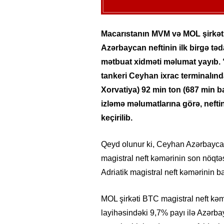
Macarıstanın MVM və MOL şirkət
Azərbaycan neftinin ilk birgə t
mətbuat xidməti məlumat yayıb. “C
tankeri Ceyhan ixrac terminalınd
Xorvatiya) 92 min ton (687 min ba
izləmə məlumatlarına görə, neftin
keçirilib.
Qeyd olunur ki, Ceyhan Azərbayca
magistral neft kəmərinin son nöqtə
Adriatik magistral neft kəmərinin b
MOL şirkəti BTC magistral neft kə
layihəsindəki 9,7% payı ilə Azərb