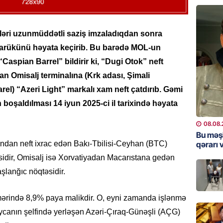
“Prezid
qazandı
Video
ləri uzunmüddətli saziş imzaladıqdan sonra
08.08.
ədarükünü həyata keçirib. Bu barədə MOL-un
BANNER
aspian Barrel” bildirir ki, “Dugi Otok” neft
Məsud P
an Omisalj terminalına (Krk adası, Şimali
– VİDE
rel) “Azeri Light” markalı xam neft çatdırıb. Gəmi
08.08.
 boşaldılması 14 iyun 2025-ci il tarixində həyata
MANŞET
08.08.
Nikol P
Bu məş
qərarı v
ndan neft ixrac edən Bakı-Tbilisi-Ceyhan (BTC)
ZƏNG E
sidir, Omisalj isə Xorvatiyadan Macarıstana gedən
08.08.
aşlanğıc nöqtəsidir.
ÖLKƏ
Xocavə
mərində 8,9% paya malikdir. O, eyni zamanda işlənmə
08.08.
aycanın şelfində yerləşən Azəri-Çıraq-Günəşli (AÇG)