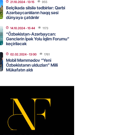
21.10.2024
- 13:15
955
Belçikada silsilə tədbirlər: Qərbi
Azərbaycanlıların haqq səsi
dünyaya çatdırılır
idmətə görə rüşvət alan vəzifəli
rin məhkəməsi BAŞLAYIR
14.10.2024
- 15:44
1173
2026
“Özbəkistan-Azərbaycan:
- 17:45
183
Gənclərin İpək Yolu İqlim Forumu”
keçiriləcək
02.02.2024
- 13:00
1761
 şənliyində yaralanan rus
Mobil Məmmədov “Yeni
 öldü – VİDEO
Özbəkistanın ulduzları” Milli
Mükafatın aldı
2026
- 17:30
296
ı qadının milyonluq mirası ilə
almaqal: 546 min manatı 20
rclədilər
2026
- 17:15
302