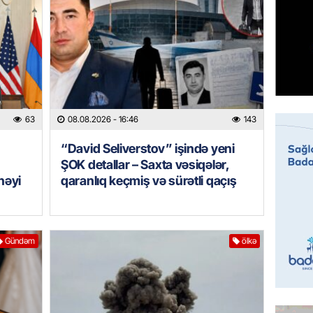
Çin qız
07.08.
GÜNDƏM
Ülviyyə
07.08.
63
08.08.2026
- 16:46
143
MANŞET
“David Seliverstov” işində yeni
“Birgə 
ŞOK detallar – Saxta vəsiqələr,
əhəmiy
nəyi
qaranlıq keçmiş və sürətli qaçış
07.08.
İDMAN
Albani
Gündəm
ölkə
“Liverp
07.08.
HADISƏ