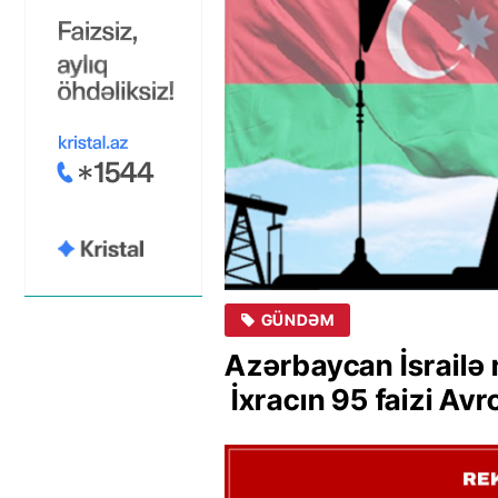
GÜNDƏM
Azərbaycan İsrailə n
İxracın 95 faizi Avr