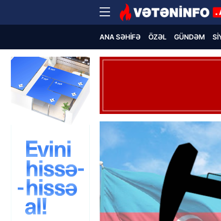
ANA SƏHIFƏ
ÖZƏL
GÜNDƏM
SI