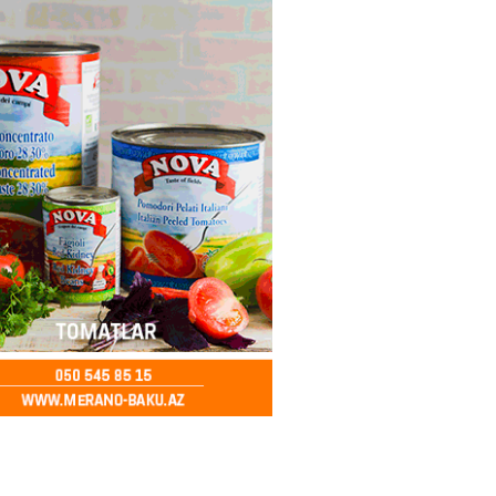
 qadın qətlə yetirildi – Şübhəli
 oğludur
2026
- 16:00
247
də 37,6 milyon, Rusiyada 16,7
– Azərbaycanlıların yemək
i
2026
- 15:45
170
yada yeni səfirimiz kimdir? –
2026
- 15:30
173
, Səudiyyə Ərəbistanı və
an arasında Məkkə müdafiə
imzalanıb