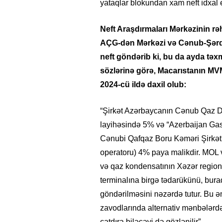
yataqlar blokundan xam neft idxal e
Neft Araşdırmaları Mərkəzinin rəhb
AÇG-dən Mərkəzi və Cənub-Şərqi
neft göndərib ki, bu da ayda tə
sözlərinə görə, Macarıstanın MV
2024-cü ildə daxil olub:
“Şirkət Azərbaycanın Cənub Qaz Də
layihəsində 5% və “Azerbaijan Ga
Cənubi Qafqaz Boru Kəməri Şirkə
operatoru) 4% paya malikdir. MOL 
və qaz kondensatının Xəzər regio
terminalına birgə tədarükünü, bur
göndərilməsini nəzərdə tutur. Bu 
zavodlarında alternativ mənbələrd
çatdıra biləcəyi də gözlənilir”.