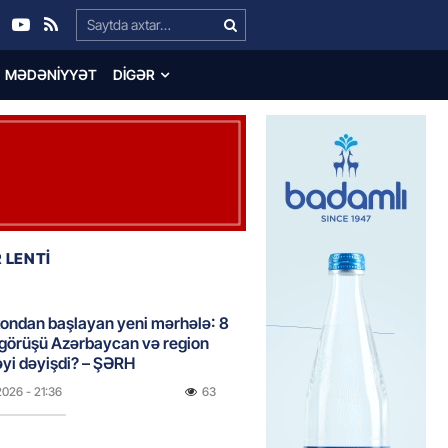
Search…
MƏDƏNIYYƏT
DIGƏR
 LENTİ
ondan başlayan yeni mərhələ: 8
 görüşü Azərbaycan və region
yi dəyişdi? – ŞƏRH
2026
- 21:36
63