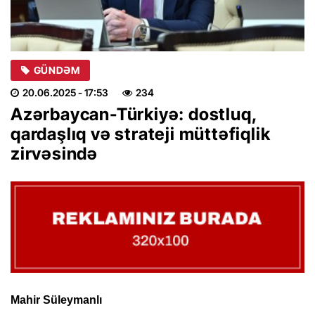
GÜNDƏM
20.06.2025
- 17:53
234
Azərbaycan-Türkiyə: dostluq,
qardaşlıq və strateji müttəfiqlik
zirvəsində
Mahir Süleymanlı