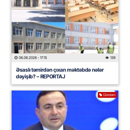
06.08.2026
- 17:15
139
Əsaslı təmirdən çıxan məktəbdə nələr
dəyişib? – REPORTAJ
Gündəm