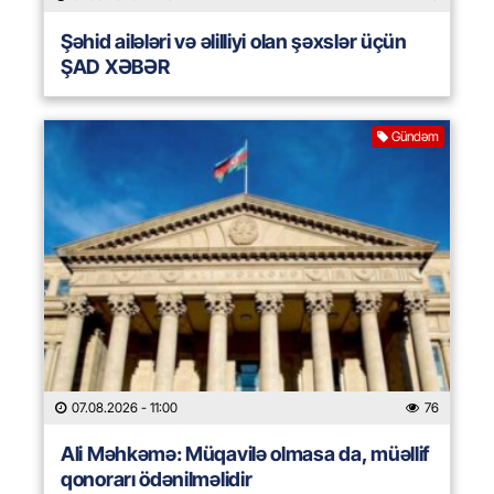
Şəhid ailələri və əlilliyi olan şəxslər üçün
ŞAD XƏBƏR
Gündəm
07.08.2026
- 11:00
76
Ali Məhkəmə: Müqavilə olmasa da, müəllif
qonorarı ödənilməlidir