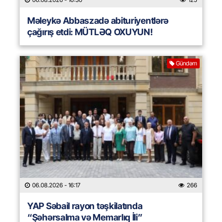
Məleykə Abbaszadə abituriyentlərə
çağırış etdi: MÜTLƏQ OXUYUN!
Gündəm
06.08.2026
- 16:17
266
YAP Səbail rayon təşkilatında
“Şəhərsalma və Memarlıq İli”