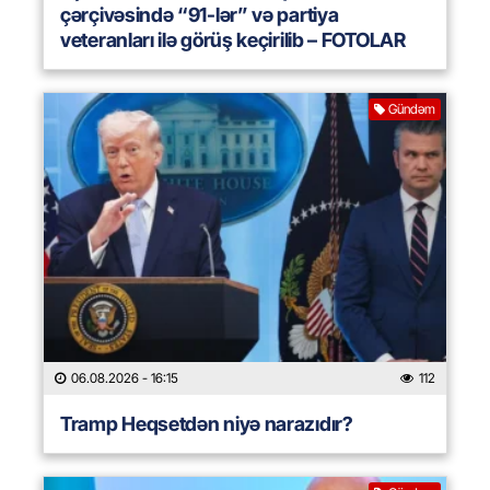
çərçivəsində “91-lər” və partiya
veteranları ilə görüş keçirilib – FOTOLAR
Gündəm
06.08.2026
- 16:15
112
Tramp Heqsetdən niyə narazıdır?