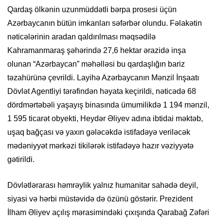
Qardaş ölkənin uzunmüddətli bərpa prosesi üçün
Azərbaycanın bütün imkanları səfərbər olundu. Fəlakətin
nəticələrinin aradan qaldırılması məqsədilə
Kahramanmaraş şəhərində 27,6 hektar ərazidə inşa
olunan “Azərbaycan” məhəlləsi bu qardaşlığın bariz
təzahürünə çevrildi. Layihə Azərbaycanın Mənzil İnşaatı
Dövlət Agentliyi tərəfindən həyata keçirildi, nəticədə 68
dördmərtəbəli yaşayış binasında ümumilikdə 1 194 mənzil,
1 595 ticarət obyekti, Heydər Əliyev adına ibtidai məktəb,
uşaq bağçası və yaxın gələcəkdə istifadəyə veriləcək
mədəniyyət mərkəzi tikilərək istifadəyə hazır vəziyyətə
gətirildi.
Dövlətlərarası həmrəylik yalnız humanitar sahədə deyil,
siyasi və hərbi müstəvidə də özünü göstərir. Prezident
İlham Əliyev açılış mərasimindəki çıxışında Qarabağ Zəfəri