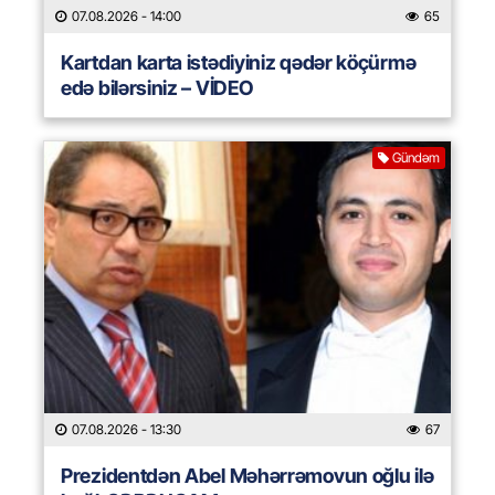
07.08.2026
- 14:00
65
Kartdan karta istədiyiniz qədər köçürmə
edə bilərsiniz – VİDEO
Gündəm
07.08.2026
- 13:30
67
Prezidentdən Abel Məhərrəmovun oğlu ilə