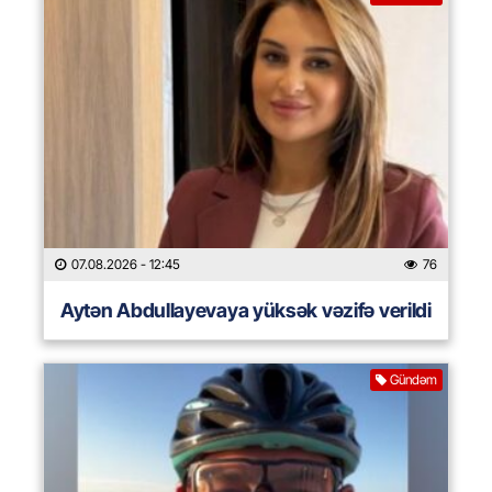
07.08.2026
- 12:45
76
Aytən Abdullayevaya yüksək vəzifə verildi
Gündəm