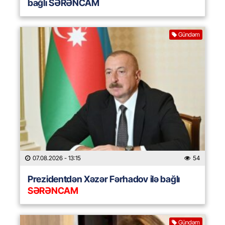
bağlı SƏRƏNCAM
Gündəm
07.08.2026
- 13:15
54
Prezidentdən Xəzər Fərhadov ilə bağlı
SƏRƏNCAM
Gündəm