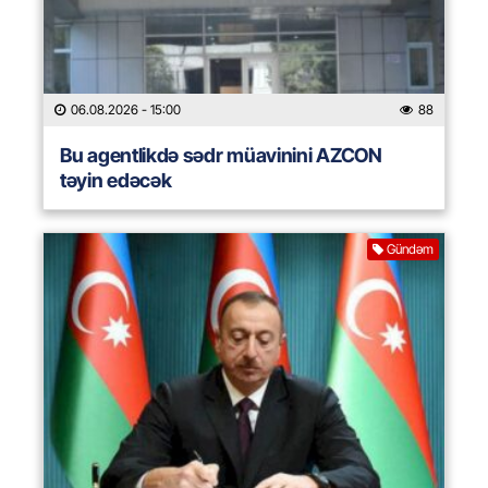
06.08.2026
- 15:00
88
Bu agentlikdə sədr müavinini AZCON
təyin edəcək
Gündəm