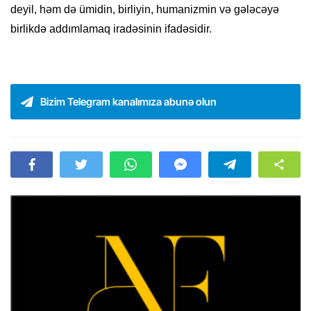
deyil, həm də ümidin, birliyin, humanizmin və gələcəyə
birlikdə addımlamaq iradəsinin ifadəsidir.
Bizim Telegram kanalımıza abunə olun