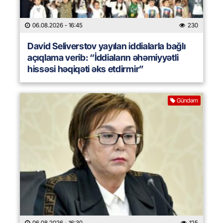
06.08.2026
- 16:45
230
David Seliverstov yayılan iddialarla bağlı
açıqlama verib: “İddiaların əhəmiyyətli
hissəsi həqiqəti əks etdirmir”
Gündəm
06.08.2026
- 16:30
125