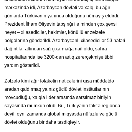
mərkəzində idi, Azərbaycan dövləti və xalqı bu ağır
günlərdə Türkiyənin yanında olduğunu nümayiş etdirdi.
Prezident İlham Əliyevin tapşırığı ilə mindən çox şəxsi
heyət – xilasedicilər, həkimlər, könüllülər zəlzələ
bölgələrinə göndərildi. Azərbaycanlı xilasedicilər 53 nəfəri
dağıntılar altından sağ çıxarmağa nail oldu, səhra
hospitallarında isə 3200-dən artıq zərərçəkmişə tibbi
yardım göstərildi.
Zəlzələ kimi ağır fəlakətin nəticələrini qısa müddətdə
aradan qaldırmaq yalnız güclü dövlət institutlarının
mövcudluğu, xalqla lider arasında sarsılmaz birliyin
sayəsində mümkün olub. Bu, Türkiyənin təkcə regionda
deyil, eyni zamanda qlobal miqyasda nüfuzlu və güclü
dövlət olduğunu bir daha təsdiqləyir.