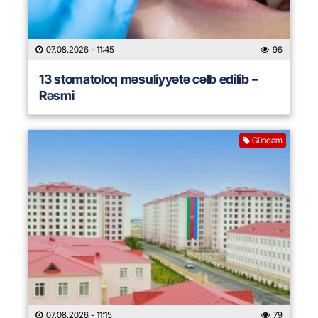
07.08.2026
- 11:45
96
13 stomatoloq məsuliyyətə cəlb edilib –
Rəsmi
Gündəm
07.08.2026
- 11:15
79