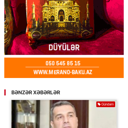
BƏNZƏR XƏBƏRLƏR
Gündəm