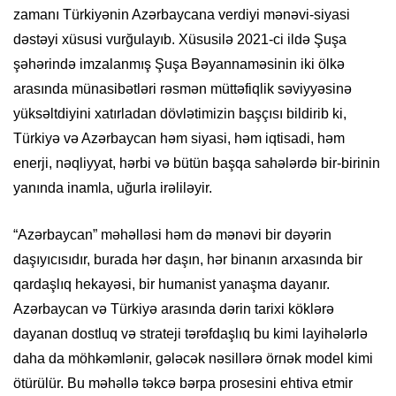
zamanı Türkiyənin Azərbaycana verdiyi mənəvi-siyasi
dəstəyi xüsusi vurğulayıb. Xüsusilə 2021-ci ildə Şuşa
şəhərində imzalanmış Şuşa Bəyannaməsinin iki ölkə
arasında münasibətləri rəsmən müttəfiqlik səviyyəsinə
yüksəltdiyini xatırladan dövlətimizin başçısı bildirib ki,
Türkiyə və Azərbaycan həm siyasi, həm iqtisadi, həm
enerji, nəqliyyat, hərbi və bütün başqa sahələrdə bir-birinin
yanında inamla, uğurla irəliləyir.
“Azərbaycan” məhəlləsi həm də mənəvi bir dəyərin
daşıyıcısıdır, burada hər daşın, hər binanın arxasında bir
qardaşlıq hekayəsi, bir humanist yanaşma dayanır.
Azərbaycan və Türkiyə arasında dərin tarixi köklərə
dayanan dostluq və strateji tərəfdaşlıq bu kimi layihələrlə
daha da möhkəmlənir, gələcək nəsillərə örnək model kimi
ötürülür. Bu məhəllə təkcə bərpa prosesini ehtiva etmir