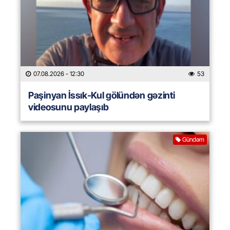
07.08.2026
- 12:30
53
Paşinyan İssık-Kul gölündən gəzinti
videosunu paylaşıb
Gündəm