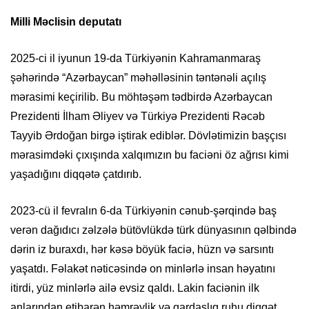
Milli Məclisin deputatı
2025-ci il iyunun 19-da Türkiyənin Kahramanmaraş
şəhərində “Azərbaycan” məhəlləsinin təntənəli açılış
mərasimi keçirilib. Bu möhtəşəm tədbirdə Azərbaycan
Prezidenti İlham Əliyev və Türkiyə Prezidenti Rəcəb
Tayyib Ərdoğan birgə iştirak ediblər. Dövlətimizin başçısı
mərasimdəki çıxışında xalqımızın bu faciəni öz ağrısı kimi
yaşadığını diqqətə çatdırıb.
2023-cü il fevralın 6-da Türkiyənin cənub-şərqində baş
verən dağıdıcı zəlzələ bütövlükdə türk dünyasının qəlbində
dərin iz buraxdı, hər kəsə böyük faciə, hüzn və sarsıntı
yaşatdı. Fəlakət nəticəsində on minlərlə insan həyatını
itirdi, yüz minlərlə ailə evsiz qaldı. Lakin faciənin ilk
anlarından etibarən həmrəylik və qardaşlıq ruhu diqqət