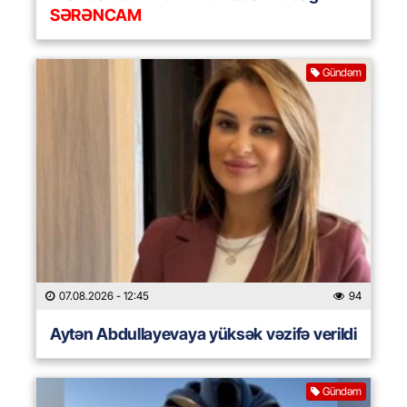
SƏRƏNCAM
Gündəm
07.08.2026
- 12:45
94
Aytən Abdullayevaya yüksək vəzifə verildi
Gündəm