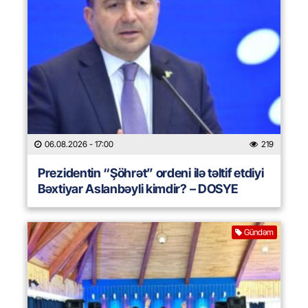
06.08.2026
- 17:00
219
Prezidentin “Şöhrət” ordeni ilə təltif etdiyi
Bəxtiyar Aslanbəyli kimdir? – DOSYE
Gündəm