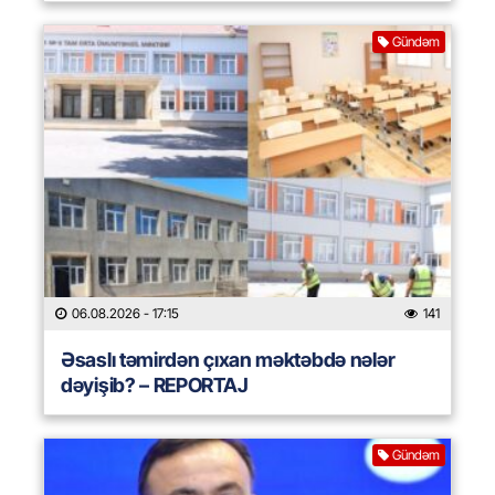
Gündəm
06.08.2026
- 17:15
141
Əsaslı təmirdən çıxan məktəbdə nələr
dəyişib? – REPORTAJ
Gündəm