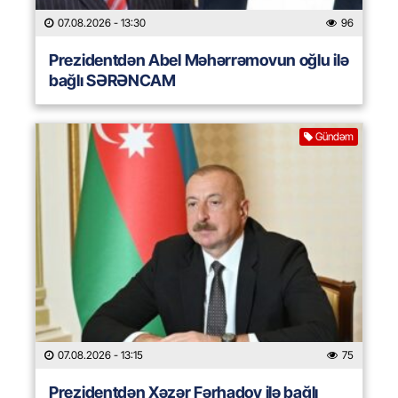
07.08.2026
- 13:30
96
Prezidentdən Abel Məhərrəmovun oğlu ilə
bağlı SƏRƏNCAM
Gündəm
07.08.2026
- 13:15
75
Prezidentdən Xəzər Fərhadov ilə bağlı