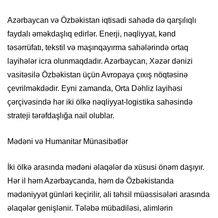
Azərbaycan və Özbəkistan iqtisadi sahədə də qarşılıqlı
faydalı əməkdaşlıq edirlər. Enerji, nəqliyyat, kənd
təsərrüfatı, tekstil və maşınqayırma sahələrində ortaq
layihələr icra olunmaqdadır. Azərbaycan, Xəzər dənizi
vasitəsilə Özbəkistan üçün Avropaya çıxış nöqtəsinə
çevrilməkdədir. Eyni zamanda, Orta Dəhliz layihəsi
çərçivəsində hər iki ölkə nəqliyyat-logistika sahəsində
strateji tərəfdaşlığa nail olublar.
Mədəni və Humanitar Münasibətlər
İki ölkə arasında mədəni əlaqələr də xüsusi önəm daşıyır.
Hər il həm Azərbaycanda, həm də Özbəkistanda
mədəniyyət günləri keçirilir, ali təhsil müəssisələri arasında
əlaqələr genişlənir. Tələbə mübadiləsi, alimlərin