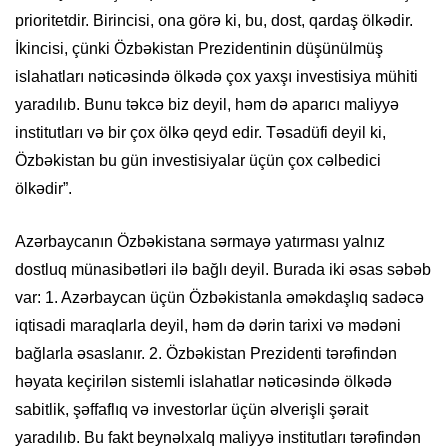
prioritetdir. Birincisi, ona görə ki, bu, dost, qardaş ölkədir.
İkincisi, çünki Özbəkistan Prezidentinin düşünülmüş
islahatları nəticəsində ölkədə çox yaxşı investisiya mühiti
yaradılıb. Bunu təkcə biz deyil, həm də aparıcı maliyyə
institutları və bir çox ölkə qeyd edir. Təsadüfi deyil ki,
Özbəkistan bu gün investisiyalar üçün çox cəlbedici
ölkədir”.
Azərbaycanın Özbəkistana sərmayə yatırması yalnız
dostluq münasibətləri ilə bağlı deyil. Burada iki əsas səbəb
var: 1. Azərbaycan üçün Özbəkistanla əməkdaşlıq sadəcə
iqtisadi maraqlarla deyil, həm də dərin tarixi və mədəni
bağlarla əsaslanır. 2. Özbəkistan Prezidenti tərəfindən
həyata keçirilən sistemli islahatlar nəticəsində ölkədə
sabitlik, şəffaflıq və investorlar üçün əlverişli şərait
yaradılıb. Bu fakt beynəlxalq maliyyə institutları tərəfindən