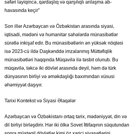
səfəri layiqincə, qardaşlıq və qarşılıqlı anlaşma ab-
havasında keçir”
Son illər Azərbaycan və Özbəkistan arasında siyasi,
iqtisadi, mədəni və humanitar sahələrdə münasibətlər
sürətlə inkişaf edir. Bu münasibətlərin ən yüksək nöqtəsi
isə 2023-cü ildə Daşkənddə imzalanmış Müttəfiqlik
münasibətləri haqqında Müqavilə ilə təsbit olunub. Bu
müqavilə, təkcə iki dövlət arasında deyil, həm də türk
dünyasının birliyi və əməkdaşlığı baxımından xüsusi
əhəmiyyət daşıyır.
Tarixi Kontekst və Siyasi Əlaqələr
Azərbaycan və Özbəkistanı ortaq tarix, mədəniyyət, din və
dil birliyi birləşdirir. Hər iki ölkə Sovet İttifaqının süqutundan
sonra müstəqil dövlətlər kimi öz xarici siyasətlərini