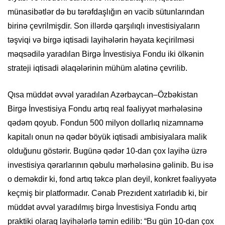
münasibətlər də bu tərəfdaşlığın ən vacib sütunlarından
birinə çevrilmişdir. Son illərdə qarşılıqlı investisiyaların
təşviqi və birgə iqtisadi layihələrin həyata keçirilməsi
məqsədilə yaradılan Birgə İnvestisiya Fondu iki ölkənin
strateji iqtisadi əlaqələrinin mühüm alətinə çevrilib.
Qısa müddət əvvəl yaradılan Azərbaycan–Özbəkistan
Birgə İnvestisiya Fondu artıq real fəaliyyət mərhələsinə
qədəm qoyub. Fondun 500 milyon dollarlıq nizamnamə
kapitalı onun nə qədər böyük iqtisadi ambisiyalara malik
olduğunu göstərir. Bugünə qədər 10-dan çox layihə üzrə
investisiya qərarlarının qəbulu mərhələsinə gəlinib. Bu isə
o deməkdir ki, fond artıq təkcə plan deyil, konkret fəaliyyətə
keçmiş bir platformadır. Cənab Prezıdent xatırladıb ki, bir
müddət əvvəl yaradılmış birgə İnvestisiya Fondu artıq
praktiki olaraq layihələrlə təmin edilib: “Bu gün 10-dan çox