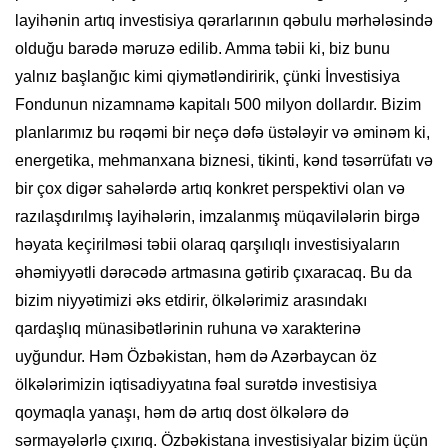
layihənin artıq investisiya qərarlarının qəbulu mərhələsində
olduğu barədə məruzə edilib. Amma təbii ki, biz bunu
yalnız başlanğıc kimi qiymətləndiririk, çünki İnvestisiya
Fondunun nizamnamə kapitalı 500 milyon dollardır. Bizim
planlarımız bu rəqəmi bir neçə dəfə üstələyir və əminəm ki,
energetika, mehmanxana biznesi, tikinti, kənd təsərrüfatı və
bir çox digər sahələrdə artıq konkret perspektivi olan və
razılaşdırılmış layihələrin, imzalanmış müqavilələrin birgə
həyata keçirilməsi təbii olaraq qarşılıqlı investisiyaların
əhəmiyyətli dərəcədə artmasına gətirib çıxaracaq. Bu da
bizim niyyətimizi əks etdirir, ölkələrimiz arasındakı
qardaşlıq münasibətlərinin ruhuna və xarakterinə
uyğundur. Həm Özbəkistan, həm də Azərbaycan öz
ölkələrimizin iqtisadiyyatına fəal surətdə investisiya
qoymaqla yanaşı, həm də artıq dost ölkələrə də
sərmayələrlə çıxırıq. Özbəkistana investisiyalar bizim üçün