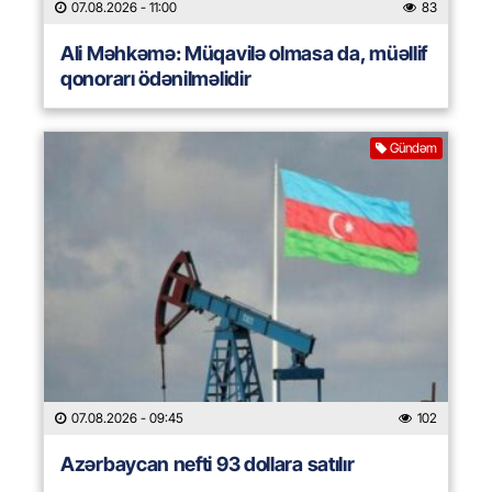
07.08.2026
- 11:00
83
Ali Məhkəmə: Müqavilə olmasa da, müəllif
qonorarı ödənilməlidir
Gündəm
07.08.2026
- 09:45
102
Azərbaycan nefti 93 dollara satılır