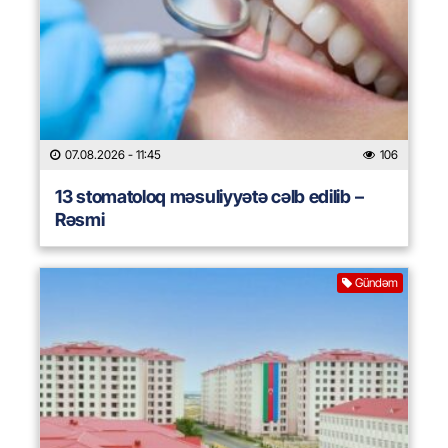
07.08.2026
- 11:45
106
13 stomatoloq məsuliyyətə cəlb edilib –
Rəsmi
Gündəm