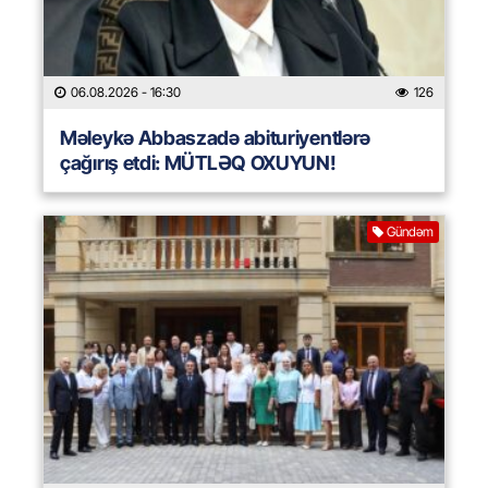
06.08.2026
- 16:30
126
Məleykə Abbaszadə abituriyentlərə
çağırış etdi: MÜTLƏQ OXUYUN!
Gündəm