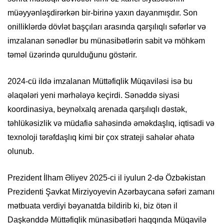
müəyyənləşdirərkən bir-birinə yaxın dayanmışdır. Son
onilliklərdə dövlət başçıları arasında qarşılıqlı səfərlər və
imzalanan sənədlər bu münasibətlərin sabit və möhkəm
təməl üzərində qurulduğunu göstərir.
2024-cü ildə imzalanan Müttəfiqlik Müqaviləsi isə bu
əlaqələri yeni mərhələyə keçirdi. Sənəddə siyasi
koordinasiya, beynəlxalq arenada qarşılıqlı dəstək,
təhlükəsizlik və müdafiə sahəsində əməkdaşlıq, iqtisadi və
texnoloji tərəfdaşlıq kimi bir çox strateji sahələr əhatə
olunub.
Prezident İlham Əliyev 2025-ci il iyulun 2-də Özbəkistan
Prezidenti Şavkat Mirziyoyevin Azərbaycana səfəri zamanı
mətbuata verdiyi bəyanatda bildirib ki, biz ötən il
Daşkənddə Müttəfiqlik münasibətləri haqqında Müqavilə