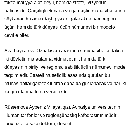
təkcə maliyyə aləti deyil, həm də strateji vizyonun
nəticəsidir. Qarşılıqlı etimada və qardaşlıq münasibətlərinə
söykənən bu əməkdaşlıq yaxın gələcəkdə həm region
üçün, həm də türk dünyası üçün nümunəvi bir modelə
çevrilə bilər.
Azərbaycan və Özbəkistan arasındakı münasibətlər təkcə
iki dövlətin maraqlarına xidmət etmir, həm də türk
dünyasının birliyi və regional sabitlik üçün nümunəvi model
təqdim edir. Strateji müttəfiqlik əsasında qurulan bu
münasibətlər gələcək illərdə daha da güclənəcək və hər iki
xalqın rifahına töhfə verəcəkdir.
Rüstəmova Aybəniz Vilayət qızı, Avrasiya universitetinin
Humanitar fənlər və regionşünaslıq kafedrasının müdiri,
tarix üzrə fəlsəfə doktoru, dosent