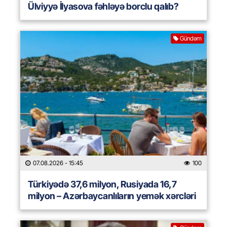
Ülviyyə İlyasova fəhləyə borclu qalıb?
Gündəm
07.08.2026
- 15:45
100
Türkiyədə 37,6 milyon, Rusiyada 16,7
milyon – Azərbaycanlıların yemək xərcləri