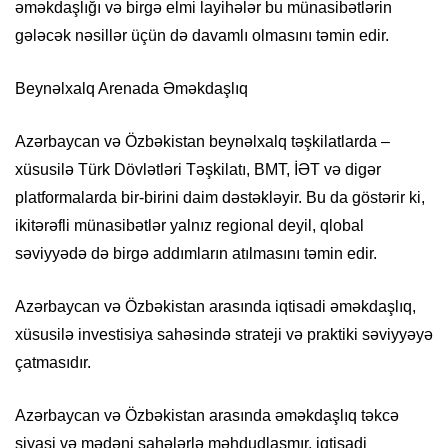
əməkdaşlığı və birgə elmi layihələr bu münasibətlərin
gələcək nəsillər üçün də davamlı olmasını təmin edir.
Beynəlxalq Arenada Əməkdaşlıq
Azərbaycan və Özbəkistan beynəlxalq təşkilatlarda –
xüsusilə Türk Dövlətləri Təşkilatı, BMT, İƏT və digər
platformalarda bir-birini daim dəstəkləyir. Bu da göstərir ki,
ikitərəfli münasibətlər yalnız regional deyil, qlobal
səviyyədə də birgə addımların atılmasını təmin edir.
Azərbaycan və Özbəkistan arasında iqtisadi əməkdaşlıq,
xüsusilə investisiya sahəsində strateji və praktiki səviyyəyə
çatmasıdır.
Azərbaycan və Özbəkistan arasında əməkdaşlıq təkcə
siyasi və mədəni sahələrlə məhdudlaşmır, iqtisadi