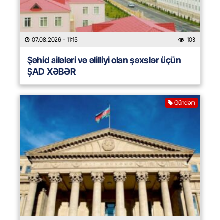
07.08.2026
- 11:15
103
Şəhid ailələri və əlilliyi olan şəxslər üçün
ŞAD XƏBƏR
Gündəm