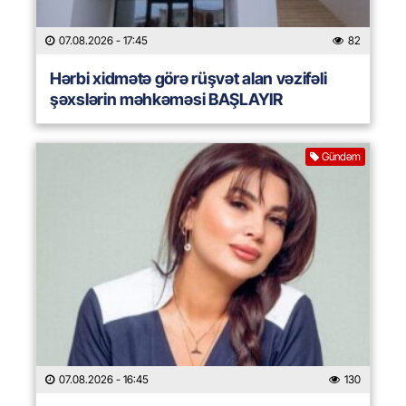
07.08.2026
- 17:45
82
Hərbi xidmətə görə rüşvət alan vəzifəli
şəxslərin məhkəməsi BAŞLAYIR
Gündəm
07.08.2026
- 16:45
130