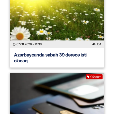
07.08.2026
- 14:30
104
Azərbaycanda sabah 39 dərəcə isti
olacaq
Gündəm