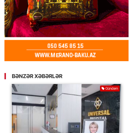
BƏNZƏR XƏBƏRLƏR
Gündəm