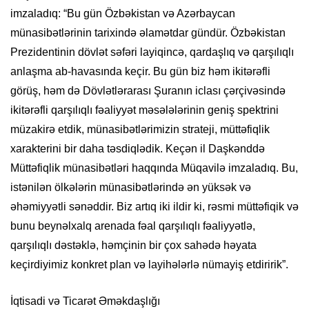
imzaladıq: “Bu gün Özbəkistan və Azərbaycan
münasibətlərinin tarixində əlamətdar gündür. Özbəkistan
Prezidentinin dövlət səfəri layiqincə, qardaşlıq və qarşılıqlı
anlaşma ab-havasında keçir. Bu gün biz həm ikitərəfli
görüş, həm də Dövlətlərarası Şuranın iclası çərçivəsində
ikitərəfli qarşılıqlı fəaliyyət məsələlərinin geniş spektrini
müzakirə etdik, münasibətlərimizin strateji, müttəfiqlik
xarakterini bir daha təsdiqlədik. Keçən il Daşkənddə
Müttəfiqlik münasibətləri haqqında Müqavilə imzaladıq. Bu,
istənilən ölkələrin münasibətlərində ən yüksək və
əhəmiyyətli sənəddir. Biz artıq iki ildir ki, rəsmi müttəfiqik və
bunu beynəlxalq arenada fəal qarşılıqlı fəaliyyətlə,
qarşılıqlı dəstəklə, həmçinin bir çox sahədə həyata
keçirdiyimiz konkret plan və layihələrlə nümayiş etdiririk”.
İqtisadi və Ticarət Əməkdaşlığı