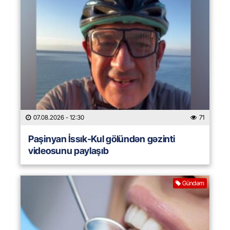
07.08.2026
- 12:30
71
Paşinyan İssık-Kul gölündən gəzinti
videosunu paylaşıb
Gündəm