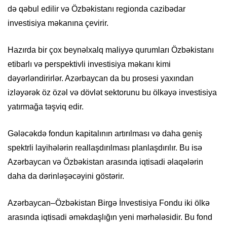
də qəbul edilir və Özbəkistanı regionda cazibədar
investisiya məkanına çevirir.
Hazırda bir çox beynəlxalq maliyyə qurumları Özbəkistanı
etibarlı və perspektivli investisiya məkanı kimi
dəyərləndirirlər. Azərbaycan da bu prosesi yaxından
izləyərək öz özəl və dövlət sektorunu bu ölkəyə investisiya
yatırmağa təşviq edir.
Gələcəkdə fondun kapitalının artırılması və daha geniş
spektrli layihələrin reallaşdırılması planlaşdırılır. Bu isə
Azərbaycan və Özbəkistan arasında iqtisadi əlaqələrin
daha da dərinləşəcəyini göstərir.
Azərbaycan–Özbəkistan Birgə İnvestisiya Fondu iki ölkə
arasında iqtisadi əməkdaşlığın yeni mərhələsidir. Bu fond