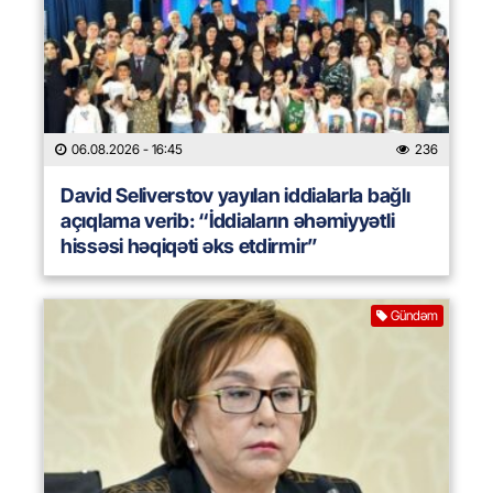
06.08.2026
- 16:45
236
David Seliverstov yayılan iddialarla bağlı
açıqlama verib: “İddiaların əhəmiyyətli
hissəsi həqiqəti əks etdirmir”
Gündəm