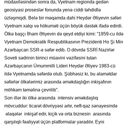
müdaxiləsindən sonra da, Vyetnam regionda gedən
geosiyasi proseslər fonunda yenə ciddi təhdidlə
üzləşmişdi. Belə bir məqamda dahi Heydər Əliyevin səfəri
Vyetnam xalqı və hökuməti üçün böyük dəstək ifadə edirdi.
Ölkə başçı İlham Əliyevin də qeyd etdiyi kimi: “1959-cu ildə
Vyetnam Demokratik Respublikasının Prezidenti Ho Şi Min
Azərbaycan SSR-ə səfər edib. O dövrdə SSRİ Nazirlər
Soveti sədrinin birinci müavini vəzifəsini tutan
Azərbaycanın Ümummilli Lideri Heydər Əliyev 1983-cü
ildə Vyetnamda səfərdə olub. Şübhəsiz ki, bu əlamətdar
səfərlər ölkələrimiz arasında əməkdaşlığın inkişafının
möhkəm təməlinə çevrilib”.
Son illər iki ölkə arasında intensiv əməkdaşlıq
mövcuddur: ticarət dövriyyəsi artır, neft-qaz sənayesində
əlaqələr inkişaf edir, kiçik və orta biznesin arasında
qarşılıqlı fəaliyyət üçün platformalar yaradılır. Eyni