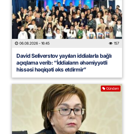
06.08.2026
- 16:45
157
David Seliverstov yayılan iddialarla bağlı
açıqlama verib: “İddiaların əhəmiyyətli
hissəsi həqiqəti əks etdirmir”
Gündəm