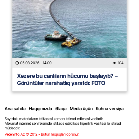
05.08.2026
- 14:00
104
Xəzərə bu canlıların hücumu başlayıb? –
Görüntülər narahatlıq yaratdı: FOTO
Ana səhifə
Haqqımızda
Əlaqə
Media üçün
Köhnə versiya
Saytdakı materialların istifadəsi zamanı istinad edilməsi vacibdir.
Məlumat internet səhifələrində istifadə edildikdə hiperlink vasitəsi ilə istinad
mütləqdir.
Veteninfo.Az © 2012 - Bütün hüquqları qorunur.