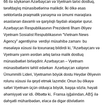
66 ilə söykənən Azərbaycan və Vyetnam tarixi dostluq,
tərəfdaşlıq münasibətlərinə malikdir. İki ölkə əsas
sektorlarda praqmatik yanaşma və ümumi maraqlara
əsaslanan davamlı və qarşılıqlı faydalı əlaqələr qurur.
Azərbaycan Respublikasının Prezidenti İlham Əliyev
Vyetnam Sosialist Respublikasının “Vietnam News
Agency” agentliyinə verdiyi müsahibə zamanı bu
məsələyə xüsusi ilə toxunaraq bildirdi ki, “Azərbaycanı və
Vyetnamı yarım əsrdən artıq tarixə malik dostluq
münasibətləri birləşdirir. Azərbaycan – Vyetnam
münasibətlərini təhlil edərkən Azərbaycan xalqının
Ümummilli Lideri, Vyetnamın böyük dostu Heydər Əliyevin
rolunu xüsusi ilə qeyd etmək lazımdır. Onun bu ölkəyə
səfəri Vyetnam üçün olduqca böyük, başqa sözlə, həyati
əhəmiyyəti var idi. Əlbəttə ki, Fransa işğalından, ABŞ ilə
dəhşətli müharibədən, eləcə də digər dövlətlərin