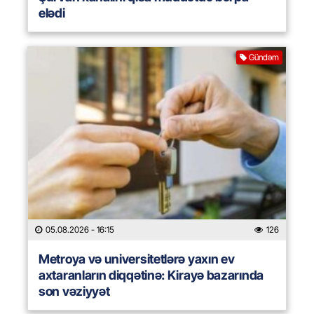
elədi
Gündəm
05.08.2026
- 16:15
126
Metroya və universitetlərə yaxın ev
axtaranların diqqətinə: Kirayə bazarında
son vəziyyət