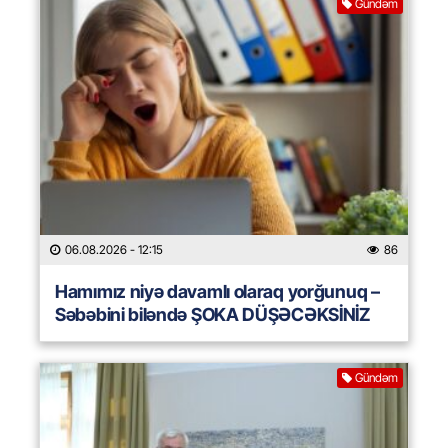
Gündəm
06.08.2026
- 12:15
86
Hamımız niyə davamlı olaraq yorğunuq –
Səbəbini biləndə ŞOKA DÜŞƏCƏKSİNİZ
Gündəm