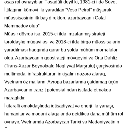
əsas rol oynayıblar. Təsadüfi deyil ki, 1981-ci ildə Sovet
İttifaqının köməyi ilə yaradılan “Veso Petrol” müştərək
müəssisəsinin ilk baş direktoru azərbaycanlı Cəlal
Məmmədov olub”.
Müasir dövrdə isə, 2015-ci ildə imzalanmış strateji
tərəfdaşlıq müqaviləsi və 2018-ci ildə birgə müəssisələrin
yaradılması haqqında qərar bu yolda mühüm mərhələlər
oldu. Azərbaycanın geostrateji mövqeyini və Orta Dəhliz
(Trans-Xəzər Beynəlxalq Nəqliyyat Marşrutu) çərçivəsində
multimodal infrastrukturun inkişafını nəzərə alaraq,
Vyetnam öz mallarını Avropa bazarlarına çatdırmaq üçün
Azərbaycanın tranzit potensialından istifadə etməkdə
maraqlıdır.
İkitərəfli əməkdaşlıqda iqtisadiyyat və enerji ilə yanaşı,
humanitar və mədəni əlaqələr də getdikcə daha mühüm rol
oynayır. Vyetnamda Azərbaycan Tarixi və Mədəniyyətinin