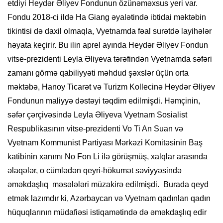
etdiyi Heydər Əliyev Fondunun özünəməxsus yeri var.
Fondu 2018-ci ildə Ha Giang əyalətində ibtidai məktəbin
tikintisi də daxil olmaqla, Vyetnamda fəal surətdə layihələr
həyata keçirir. Bu ilin aprel ayında Heydər Əliyev Fondun
vitse-prezidenti Leyla Əliyeva tərəfindən Vyetnamda səfəri
zamanı görmə qabiliyyəti məhdud şəxslər üçün orta
məktəbə, Hanoy Ticarət və Turizm Kollecinə Heydər Əliyev
Fondunun maliyyə dəstəyi təqdim edilmişdi. Həmçinin,
səfər çərçivəsində Leyla Əliyeva Vyetnam Sosialist
Respublikasının vitse-prezidenti Vo Ti An Suan və
Vyetnam Kommunist Partiyası Mərkəzi Komitəsinin Baş
katibinin xanımı No Fon Li ilə görüşmüş, xalqlar arasında
əlaqələr, o cümlədən qeyri-hökumət səviyyəsində
əməkdaşlıq məsələləri müzakirə edilmişdi. Burada qeyd
etmək lazımdır ki, Azərbaycan və Vyetnam qadınları qadın
hüquqlarının müdafiəsi istiqamətində də əməkdaşlıq edir