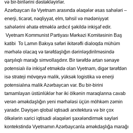
və bir-birilərini dəstəkləyirlər.
Azərbaycan ilə Vyetnam arasında əlaqələr əsas sahələri –
enerji, ticarət, nəqliyyat, elm, təhsil və mədəniyyət
sahələrini əhatə etməklə ardıcıl şəkildə inkişaf edir.
Vyetnam Kommunist Partiyası Mərkəzi Komitəsinin Baş
katibi To Lamın Bakıya səfəri ikitərəfli dialoqda mühüm
mərhələ olacaq və tərəfdaşlığın dərinləşdirilməsində
qarşılıqlı marağı simvollaşdırır. Bir tərəfdə artan sənaye
potensialı ilə inkişaf etməkdə olan Vyetnam, digər tərəfdən
isə strateji mövqeyə malik, yüksək logistika və enerji
potensialına malik Azərbaycan var. Bu bir-birini
tamamlayan üstünlüklər hər iki ölkənin maraqlarına cavab
verən əməkdaşlığın yeni mərhələsi üçün möhkəm zəmin
yaradır. Dəyişən qlobal iqtisadi arxitektura və bir çox
ölkələrin xarici iqtisadi əlaqələri şaxələndirmək səyləri
kontekstində Vyetnamın Azərbaycanla əməkdaşlığa marağı