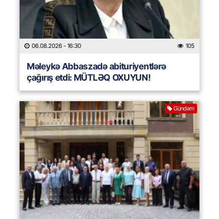
06.08.2026
- 16:30
105
Məleykə Abbaszadə abituriyentlərə
çağırış etdi: MÜTLƏQ OXUYUN!
Gündəm