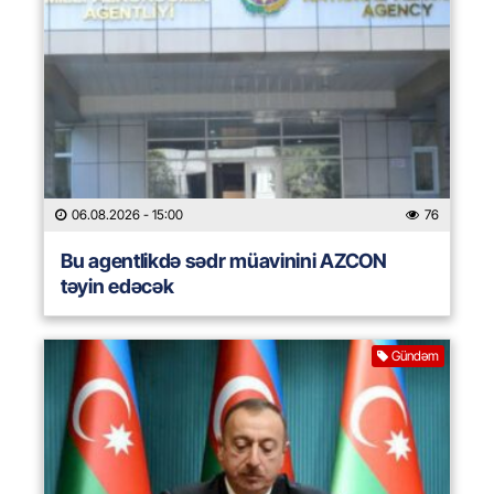
06.08.2026
- 15:00
76
Bu agentlikdə sədr müavinini AZCON
təyin edəcək
Gündəm