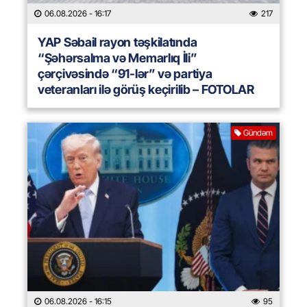
06.08.2026
- 16:17
217
YAP Səbail rayon təşkilatında
“Şəhərsalma və Memarlıq İli”
çərçivəsində “91-lər” və partiya
veteranları ilə görüş keçirilib – FOTOLAR
Gündəm
06.08.2026
- 16:15
95