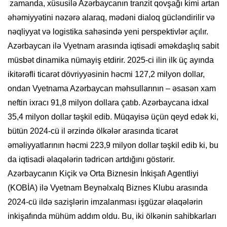
zamanda, xüsusilə Azərbaycanın tranzit qovşağı kimi artan
əhəmiyyətini nəzərə alaraq, mədəni dialoq gücləndirilir və
nəqliyyat və logistika sahəsində yeni perspektivlər açılır.
Azərbaycan ilə Vyetnam arasında iqtisadi əməkdaşlıq sabit
müsbət dinamika nümayiş etdirir. 2025-ci ilin ilk üç ayında
ikitərəfli ticarət dövriyyəsinin həcmi 127,2 milyon dollar,
ondan Vyetnama Azərbaycan məhsullarının – əsasən xam
neftin ixracı 91,8 milyon dollara çatıb. Azərbaycana idxal
35,4 milyon dollar təşkil edib. Müqayisə üçün qeyd edək ki,
bütün 2024-cü il ərzində ölkələr arasında ticarət
əməliyyatlarının həcmi 223,9 milyon dollar təşkil edib ki, bu
da iqtisadi əlaqələrin tədricən artdığını göstərir.
Azərbaycanın Kiçik və Orta Biznesin İnkişafı Agentliyi
(KOBİA) ilə Vyetnam Beynəlxalq Biznes Klubu arasında
2024-cü ildə sazişlərin imzalanması işgüzar əlaqələrin
inkişafında mühüm addım oldu. Bu, iki ölkənin sahibkarları