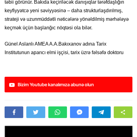
təbii görünür. Bakıda keçiriləcək danışıqlar tərəfdaşlığın
keyfiyyətcə yeni səviyyəsinə – daha strukturlaşdırılmış,
strateji və uzunmüddətli nəticələrə yönəldilmiş mərhələyə
keçmək üçün başlanğıc nöqtəsi ola bilər.
Günel Aslanlı AMEA A.A.Bakıxanov adına Tarix
Institutunun aparıcı elmi işçisi, tarix üzrə fəlsəfə doktoru
Bizim Youtube kanalımıza abunə olun