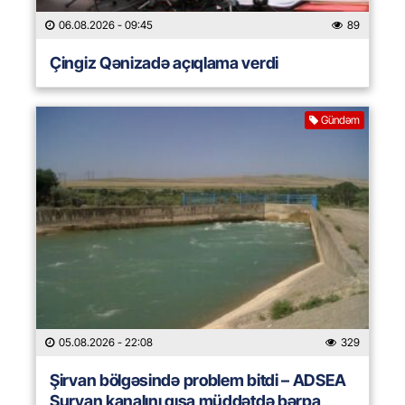
06.08.2026
- 09:45
89
Çingiz Qənizadə açıqlama verdi
Gündəm
05.08.2026
- 22:08
329
Şirvan bölgəsində problem bitdi – ADSEA
Şurvan kanalını qısa müddətdə bərpa