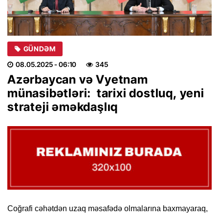
GÜNDƏM
08.05.2025
- 06:10
345
Azərbaycan və Vyetnam
münasibətləri: tarixi dostluq, yeni
strateji əməkdaşlıq
Coğrafi cəhətdən uzaq məsafədə olmalarına baxmayaraq,