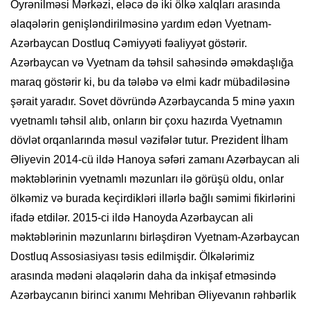
Öyrənilməsi Mərkəzi, eləcə də iki ölkə xalqları arasında
əlaqələrin genişləndirilməsinə yardım edən Vyetnam-
Azərbaycan Dostluq Cəmiyyəti fəaliyyət göstərir.
Azərbaycan və Vyetnam da təhsil sahəsində əməkdaşlığa
maraq göstərir ki, bu da tələbə və elmi kadr mübadiləsinə
şərait yaradır. Sovet dövründə Azərbaycanda 5 minə yaxın
vyetnamlı təhsil alıb, onların bir çoxu hazırda Vyetnamın
dövlət orqanlarında məsul vəzifələr tutur. Prezident İlham
Əliyevin 2014-cü ildə Hanoya səfəri zamanı Azərbaycan ali
məktəblərinin vyetnamlı məzunları ilə görüşü oldu, onlar
ölkəmiz və burada keçirdikləri illərlə bağlı səmimi fikirlərini
ifadə etdilər. 2015-ci ildə Hanoyda Azərbaycan ali
məktəblərinin məzunlarını birləşdirən Vyetnam-Azərbaycan
Dostluq Assosiasiyası təsis edilmişdir. Ölkələrimiz
arasında mədəni əlaqələrin daha da inkişaf etməsində
Azərbaycanın birinci xanımı Mehriban Əliyevanın rəhbərlik