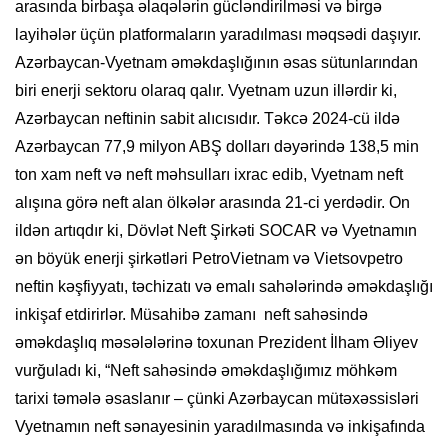
arasında birbaşa əlaqələrin gücləndirilməsi və birgə
layihələr üçün platformaların yaradılması məqsədi daşıyır.
Azərbaycan-Vyetnam əməkdaşlığının əsas sütunlarından
biri enerji sektoru olaraq qalır. Vyetnam uzun illərdir ki,
Azərbaycan neftinin sabit alıcısıdır. Təkcə 2024-cü ildə
Azərbaycan 77,9 milyon ABŞ dolları dəyərində 138,5 min
ton xam neft və neft məhsulları ixrac edib, Vyetnam neft
alışına görə neft alan ölkələr arasında 21-ci yerdədir. On
ildən artıqdır ki, Dövlət Neft Şirkəti SOCAR və Vyetnamın
ən böyük enerji şirkətləri PetroVietnam və Vietsovpetro
neftin kəşfiyyatı, təchizatı və emalı sahələrində əməkdaşlığı
inkişaf etdirirlər. Müsahibə zamanı neft sahəsində
əməkdaşlıq məsələlərinə toxunan Prezident İlham Əliyev
vurğuladı ki, “Neft sahəsində əməkdaşlığımız möhkəm
tarixi təmələ əsaslanır – çünki Azərbaycan mütəxəssisləri
Vyetnamın neft sənayesinin yaradılmasında və inkişafında