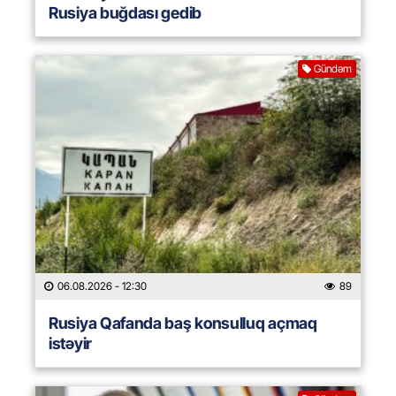
Rusiya buğdası gedib
Gündəm
06.08.2026
- 12:30
89
Rusiya Qafanda baş konsulluq açmaq
istəyir