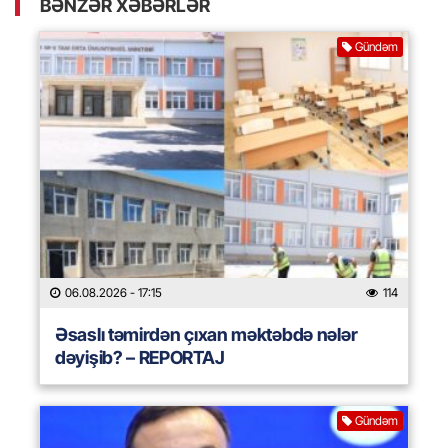
BƏNZƏR XƏBƏRLƏR
Gündəm
06.08.2026
- 17:15
114
Əsaslı təmirdən çıxan məktəbdə nələr
dəyişib? – REPORTAJ
Gündəm