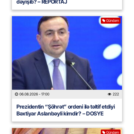
dəyişib? – REPORTAJ
Gündəm
06.08.2026
- 17:00
222
Prezidentin “Şöhrət” ordeni ilə təltif etdiyi
Bəxtiyar Aslanbəyli kimdir? – DOSYE
Gündəm