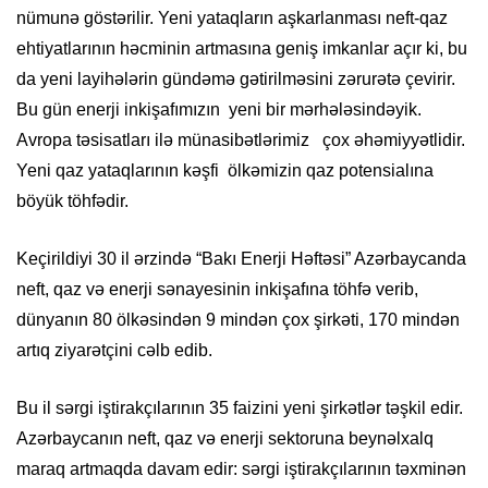
nümunə göstərilir. Yeni yataqların aşkarlanması neft-qaz
ehtiyatlarının həcminin artmasına geniş imkanlar açır ki, bu
da yeni layihələrin gündəmə gətirilməsini zərurətə çevirir.
Bu gün enerji inkişafımızın yeni bir mərhələsindəyik.
Avropa təsisatları ilə münasibətlərimiz çox əhəmiyyətlidir.
Yeni qaz yataqlarının kəşfi ölkəmizin qaz potensialına
böyük töhfədir.
Keçirildiyi 30 il ərzində “Bakı Enerji Həftəsi” Azərbaycanda
neft, qaz və enerji sənayesinin inkişafına töhfə verib,
dünyanın 80 ölkəsindən 9 mindən çox şirkəti, 170 mindən
artıq ziyarətçini cəlb edib.
Bu il sərgi iştirakçılarının 35 faizini yeni şirkətlər təşkil edir.
Azərbaycanın neft, qaz və enerji sektoruna beynəlxalq
maraq artmaqda davam edir: sərgi iştirakçılarının təxminən