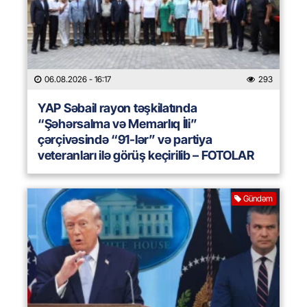
06.08.2026
- 16:17
293
YAP Səbail rayon təşkilatında
“Şəhərsalma və Memarlıq İli”
çərçivəsində “91-lər” və partiya
veteranları ilə görüş keçirilib – FOTOLAR
Gündəm