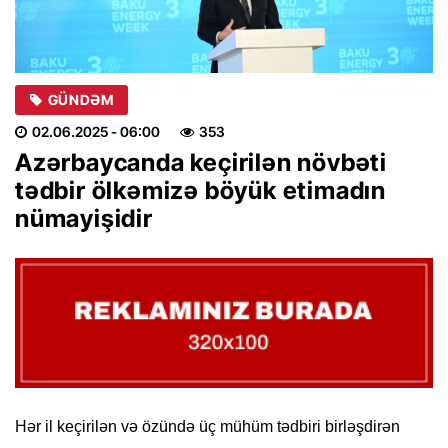
GÜNDƏM
02.06.2025
- 06:00
353
Azərbaycanda keçirilən növbəti
tədbir ölkəmizə böyük etimadın
nümayişidir
Hər il keçirilən və özündə üç mühüm tədbiri birləşdirən