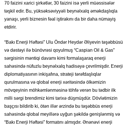
70 faizini xarici şirkətlər, 30 faizini isə yerli müəssisələr
təşkil edir. Bu, yüksəksəviyyəli beynəlxalq əməkdaşlıqla
yanaşı, yerli biznesin fəal iştirakını da bir daha nümayiş
etdirir.
“Bakı Enerji Həftəsi” Ulu Öndər Heydər Əliyevin təşəbbüsü
və dəstəyi ilə bünövrəsi qoyulmuş “Caspian Oil & Gas”
sərgisinin məntiqi davamı kimi formalaşaraq enerji
sahəsində nüfuzlu beynəlxalq hadisəyə çevrilmişdir. Enerji
diplomatiyasının inkişafına, strateji tərəfdaşlıqlar
qurulmasına və qlobal enerji xəritəsində ölkəmizin
mövqeyinin möhkəmlənməsinə töhfə verən bu tədbir ilk
milli sərgi brendimiz kimi tarixə düşmüşdür.
Dövlətimizin
başçısı bildirib ki, ötən illər ərzində bu təşəbbüs enerji
sahəsində qlobal meyillərə uyğun şəkildə genişlənmiş və
“Bakı Enerji Həftəsi” formatını almışdır. Ənənəvi enerji