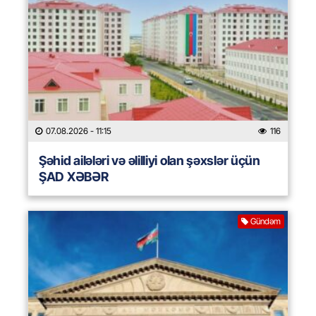
07.08.2026
- 11:15
116
Şəhid ailələri və əlilliyi olan şəxslər üçün
ŞAD XƏBƏR
Gündəm