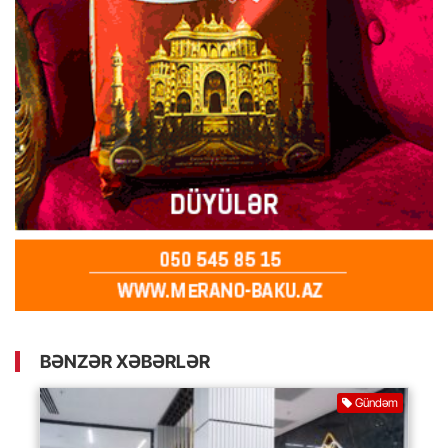
BƏNZƏR XƏBƏRLƏR
Gündəm