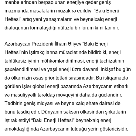
mənbələrindən bərpaolunan enerjiyə qədər geniş
məzmunda məsələlərin müzakirə edildiyi “Bakı Enerji
Həftəsi” artıq yeni yanaşmaların və beynəlxalq enerji
dialoqunun formalaşdığı nüfuzlu bir forum kimi tanınır.
Azərbaycan Prezidenti İlham Əliyev “Bakı Enerji
Həftəsi”nin iştirakçılarına müraciətində bildirb
ki, e
nerji
təhlükəsizliyinin möhkəmləndirilməsi, enerji təchizatının
şaxələndirilməsi və yaşıl enerji üzrə davamlı inkişaf bu gün
də ölkəmizin əsas prioritetləri sırasındadır. Bu istiqamətdə
görülən işlər qlobal enerji bazarında Azərbaycanın etibarlı
və məsuliyyətli tərəfdaş mövqeyini daha da gücləndirir.
Tədbirin geniş miqyası və beynəlxalq əhatə dairəsi də
bunu təsdiq edir. Dünyanın səksən ölkəsindən şirkətlərin
iştirak etdiyi “Bakı Enerji Həftəsi” beynəlxalq enerji
əməkdaşlığında Azərbaycanın tutduğu yerin göstəricisidir.