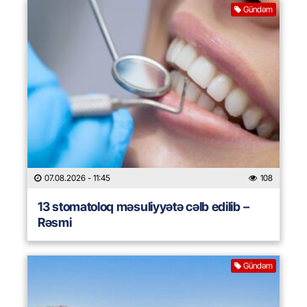
Gündəm
07.08.2026
- 11:45
108
13 stomatoloq məsuliyyətə cəlb edilib –
Rəsmi
Gündəm