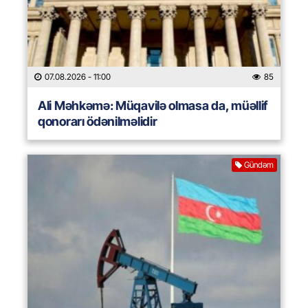
07.08.2026
- 11:00
85
Ali Məhkəmə: Müqavilə olmasa da, müəllif
qonorarı ödənilməlidir
Gündəm