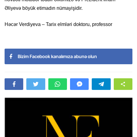
Əliyevə böyük etimadın nümayişidir.
Həcər Verdiyeva – Tarix elmləri doktoru, professor
Bizim Facebook kanalımıza abunə olun