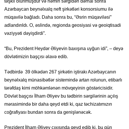
təşkil olunmuşdur və həmin sərgidən dərhal sonra
Azərbaycan beynəlxalq neft şirkətləri konsorsiumu ilə
müqavilə bağladı.
Daha sonra bu, “Əsrin müqaviləsi”
adlandırıldı. O, əslində, regionda geosiyasi və geoiqtisadi
vəziyyəti dəyişdirdi
”
.
“Bu, Prezident Heydər Əliyevin baxışına uyğun idi”, – deyə
dövlətimizin başçısı əlavə edib.
Tədbirdə
39 ölkədən 267 şirkətin
i
ştirakı Azərbaycanın
beynəlxalq münasibətlər sistemində artan rolunun, etibarlı
tərəfdaş kimi möhkəmlənən mövqeyinin göstəricisidir.
Dövlət başçısı İlham Əliyev
bu tədbirin
sərgilərinin açılış
mərasimində bir daha qeyd etdi ki, qaz təchizatımızın
coğrafiyası bundan sonra da genişlənəcək
.
Prezident
İlham Əliyev
çıxışında qeyd edib ki, b
u gün