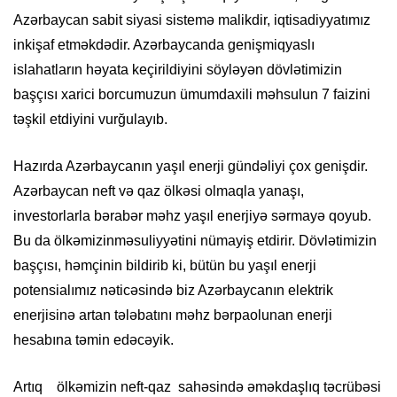
Azərbaycan sabit siyasi sistemə malikdir, iqtisadiyyatımız
inkişaf etməkdədir.
Azərbaycanda genişmiqyaslı
islahatların həyata keçirildiyini söyləyən dövlətimizin
başçısı xarici borcumuzun ümumdaxili məhsulun 7 faizini
təşkil etdiyini vurğulayıb.
Hazırda Azərbaycanın
yaşıl enerji gündəliyi çox genişdir.
Azərbaycan neft və qaz ölkəsi olmaqla yanaşı,
investorlarla bərabər məhz yaşıl enerjiyə sərmayə qoyub.
Bu da
ölkəmizin
məsuliyyəti
ni
nümayiş etdirir.
Dövlətimizin
başçısı, həmçinin bildirib ki, bütün bu yaşıl enerji
potensialımız nəticəsində biz Azərbaycanın elektrik
enerjisinə artan tələbatını məhz bərpaolunan enerji
hesabına təmin edəcəyik.
Artıq ölkəmizin neft-qaz sahəsində əməkdaşlıq təcrübəsi