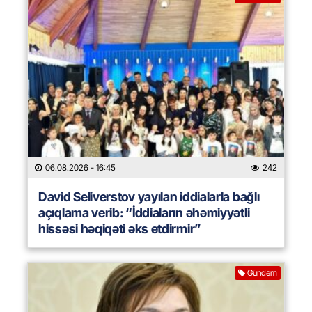
06.08.2026
- 16:45
242
David Seliverstov yayılan iddialarla bağlı
açıqlama verib: “İddiaların əhəmiyyətli
hissəsi həqiqəti əks etdirmir”
Gündəm