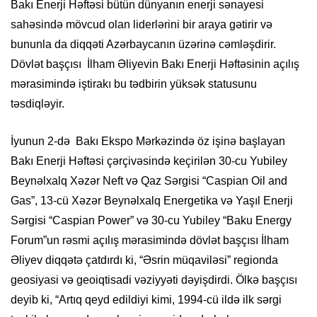
Bakı Enerji Həftəsi bütün dünyanın enerji sənayesi
sahəsində mövcud olan liderlərini bir araya gətirir və
bununla da diqqəti Azərbaycanın üzərinə cəmləşdirir.
Dövlət başçısı İlham Əliyevin Bakı Enerji Həftəsinin açılış
mərasimində iştirakı bu tədbirin yüksək statusunu
təsdiqləyir.
İyunun
2
-də
Bakı Ekspo Mərkəzində
öz işinə başlayan
Bakı Enerji Həftəsi çərçivəsində keçirilən 30-cu Yubiley
Beynəlxalq Xəzər Neft və Qaz Sərgisi “Caspian Oil and
Gas”, 13-cü Xəzər Beynəlxalq Energetika və Yaşıl Enerji
Sərgisi “Caspian Power” və 30-cu Yubiley “Baku Energy
Forum”un rəsmi açılış mərasimin
də
dövlət başçısı İlham
Əliyev diqqətə çatdırdı ki,
“Əsrin müqaviləsi” regionda
geosiyasi və geoiqtisadi vəziyyəti dəyişdirdi
. Ölkə başçısı
deyib ki, “
Artıq qeyd edildiyi kimi, 1994-cü ildə ilk sərgi