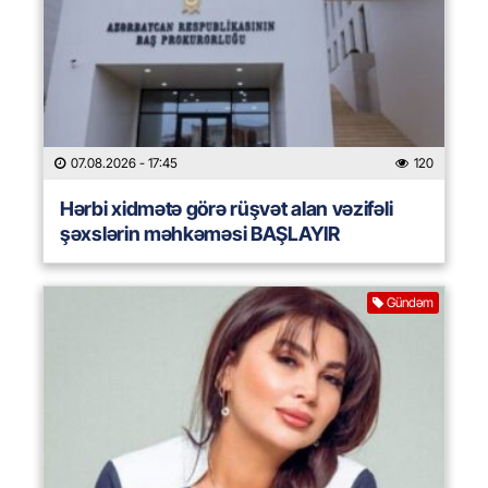
07.08.2026
- 17:45
120
Hərbi xidmətə görə rüşvət alan vəzifəli
şəxslərin məhkəməsi BAŞLAYIR
Gündəm