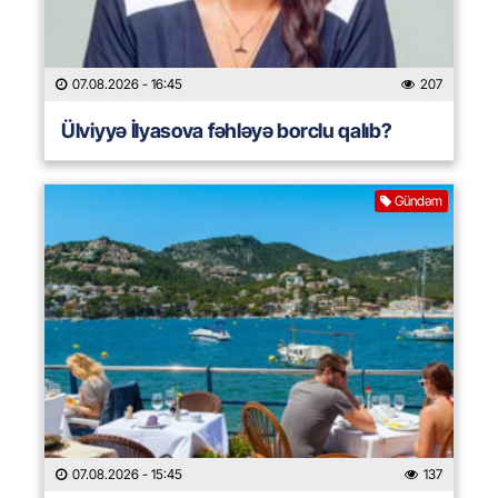
07.08.2026
- 16:45
207
Ülviyyə İlyasova fəhləyə borclu qalıb?
Gündəm
07.08.2026
- 15:45
137