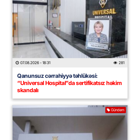
07.08.2026
- 18:31
281
Qanunsuz cərrahiyyə təhlükəsi:
“Universal Hospital”da sertifikatsız həkim
skandalı
Gündəm