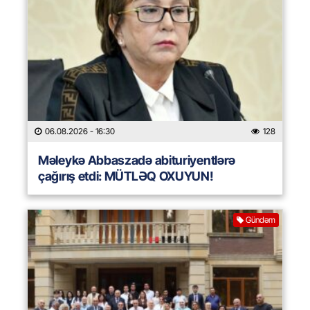
06.08.2026
- 16:30
128
Məleykə Abbaszadə abituriyentlərə
çağırış etdi: MÜTLƏQ OXUYUN!
Gündəm