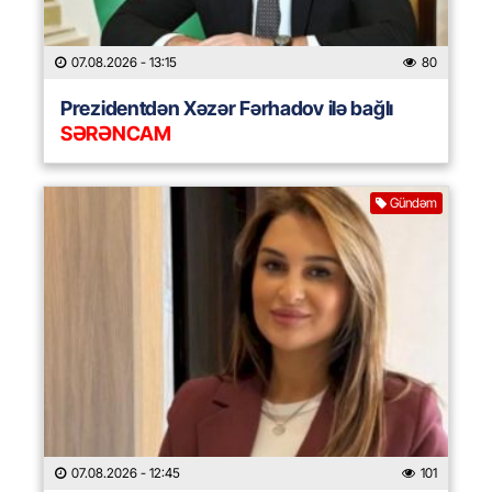
07.08.2026
- 13:15
80
Prezidentdən Xəzər Fərhadov ilə bağlı
SƏRƏNCAM
Gündəm
07.08.2026
- 12:45
101