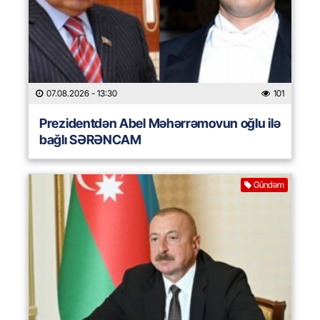
07.08.2026
- 13:30
101
Prezidentdən Abel Məhərrəmovun oğlu ilə
bağlı SƏRƏNCAM
Gündəm