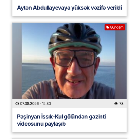
Aytən Abdullayevaya yüksək vəzifə verildi
Gündəm
07.08.2026
- 12:30
78
Paşinyan İssık-Kul gölündən gəzinti
videosunu paylaşıb