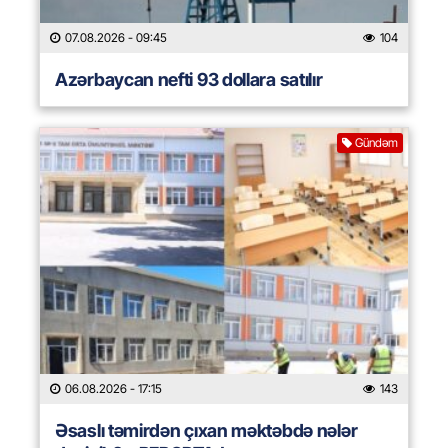
07.08.2026
- 09:45
104
Azərbaycan nefti 93 dollara satılır
Gündəm
06.08.2026
- 17:15
143
Əsaslı təmirdən çıxan məktəbdə nələr