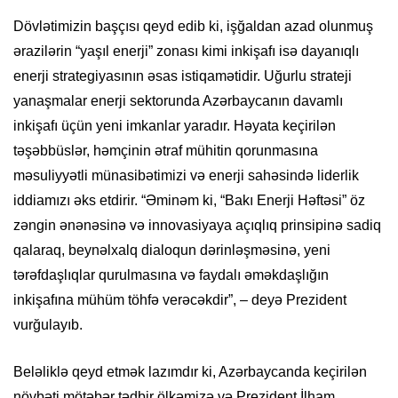
Dövlətimizin başçısı qeyd edib ki, işğaldan azad olunmuş
ərazilərin “yaşıl enerji” zonası kimi inkişafı isə dayanıqlı
enerji strategiyasının əsas istiqamətidir. Uğurlu strateji
yanaşmalar enerji sektorunda Azərbaycanın davamlı
inkişafı üçün yeni imkanlar yaradır. Həyata keçirilən
təşəbbüslər, həmçinin ətraf mühitin qorunmasına
məsuliyyətli münasibətimizi və enerji sahəsində liderlik
iddiamızı əks etdirir.
“Əminəm ki, “Bakı Enerji Həftəsi” öz
zəngin ənənəsinə və innovasiyaya açıqlıq prinsipinə sadiq
qalaraq, beynəlxalq dialoqun dərinləşməsinə, yeni
tərəfdaşlıqlar qurulmasına və faydalı əməkdaşlığın
inkişafına mühüm töhfə verəcəkdir”, – deyə Prezident
vurğulayıb.
Beləliklə qeyd etmək lazımdır ki, Azərbaycanda
keçirilən
növbəti mötəbər
tədbir
ölkəmizə
və
Prezident İlham