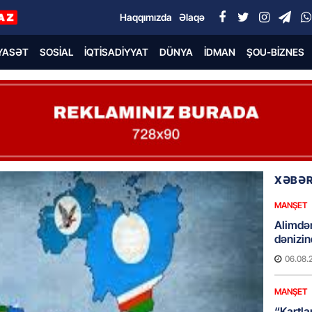
Haqqımızda
Əlaqə
YASƏT
SOSIAL
İQTISADIYYAT
DÜNYA
İDMAN
ŞOU-BIZNES
XƏBƏR
MANŞET
Alimdə
dənizin
06.08.
MANŞET
“Kartla