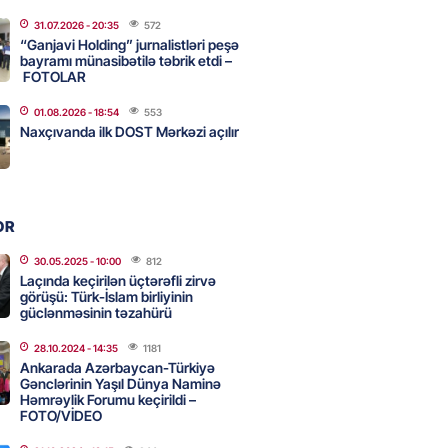
31.07.2026
- 20:35
572
ycanın UNESCO-dakı yeni
“Ganjavi Holding” jurnalistləri peşə
ndəsi kimdir? – DOSYE
bayramı münasibətilə təbrik etdi –
FOTOLAR
2026
- 16:00
79
01.08.2026
- 18:54
553
Naxçıvanda ilk DOST Mərkəzi açılır
ərimizi pozan 26 nəfər tutuldu
2026
- 15:45
85
OR
aşqırdıstan və Yaroslavldakı
30.05.2025
- 10:00
812
Laçında keçirilən üçtərəfli zirvə
mal zavodunu vurub
görüşü: Türk-İslam birliyinin
2026
güclənməsinin təzahürü
- 15:30
84
28.10.2024
- 14:35
1181
Ankarada Azərbaycan-Türkiyə
Gənclərinin Yaşıl Dünya Naminə
an Azərbaycanla bağlı tapşırıq
Həmrəylik Forumu keçirildi –
vali hərəkətə keçdi
FOTO/VİDEO
2026
- 15:15
87