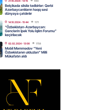
21.10.2024
- 13:15
944
Belçikada silsilə tədbirlər: Qərbi
Azərbaycanlıların haqq səsi
dünyaya çatdırılır
Star kartını indi sifariş
ağdlaşdırmanı komissiyasız
14.10.2024
- 15:44
1171
“Özbəkistan-Azərbaycan:
Gənclərin İpək Yolu İqlim Forumu”
2026
- 15:07
88
keçiriləcək
02.02.2024
- 13:00
1758
Mobil Məmmədov “Yeni
ntlikdə sədr müavinini AZCON
Özbəkistanın ulduzları” Milli
edəcək
Mükafatın aldı
2026
- 15:00
74
ycan Ukraynaya qaz tədarük
 hazırdır – Ceyhun Bayramov
2026
- 14:45
76