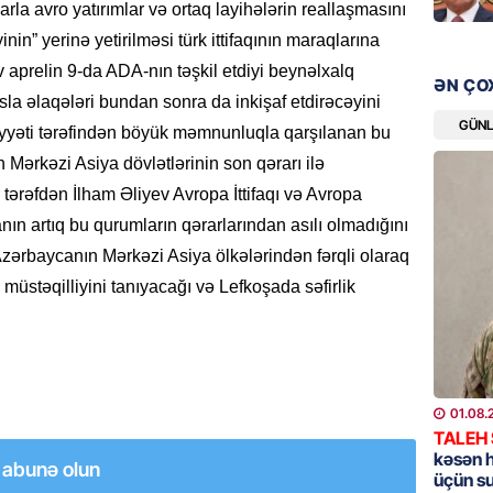
rla avro yatırımlar və ortaq layihələrin reallaşmasını
nin” yerinə yetirilməsi türk ittifaqının maraqlarına
GÜNDƏM
 aprelin 9-da ADA-nın təşkil etdiyi beynəlxalq
Məleyk
ƏN ÇO
çağırı
la əlaqələri bundan sonra da inkişaf etdirəcəyini
GÜN
06.08.
maiyyəti tərəfindən böyük məmnunluqla qarşılanan bu
Mərkəzi Asiya dövlətlərinin son qərarı ilə
GÜNDƏM
 tərəfdən İlham Əliyev Avropa İttifaqı və Avropa
YAP Səb
n artıq bu qurumların qərarlarından asılı olmadığını
“Şəhərs
Azərbaycanın Mərkəzi Asiya ölkələrindən fərqli olaraq
çərçivə
veteranl
üstəqilliyini tanıyacağı və Lefkoşada səfirlik
FOTOL
06.08.
GÜNDƏM
01.08.
Tramp H
TALEH
06.08.
kəsən 
a abunə olun
üçün s