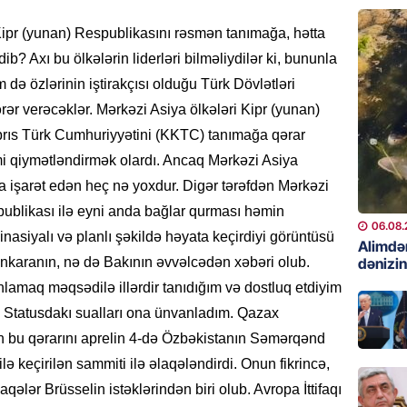
06.08.
 Kipr (yunan) Respublikasını rəsmən tanımağa, hətta
GÜNDƏM
b? Axı bu ölkələrin liderləri bilməliydilər ki, bununla
Preziden
də özlərinin iştirakçısı olduğu Türk Dövlətləri
etdiyi 
ərər verəcəklər. Mərkəzi Asiya ölkələri Kipr (yunan)
DOSYE
brıs Türk Cumhuriyyətini (KKTC) tanımağa qərar
06.08.
imi qiymətləndirmək olardı. Ancaq Mərkəzi Asiya
GÜNDƏM
a işarət edən heç nə yoxdur. Digər tərəfdən Mərkəzi
David S
publikası ilə eyni anda bağlar qurması həmin
bağlı a
06.08.
dinasiyalı və planlı şəkildə həyata keçirdiyi görüntüsü
əhəmiyy
Alimdə
dənizin
Ankaranın, nə də Bakının əvvəlcədən xəbəri olub.
etdirmi
nlamaq məqsədilə illərdir tanıdığım və dostluq etdiyim
06.08.
 Statusdakı sualları ona ünvanladım. Qazax
DÜNYA
n bu qərarını aprelin 4-də Özbəkistanın Səmərqənd
Hakan F
ilə keçirilən sammiti ilə əlaqələndirdi. Onun fikrincə,
əl-Şeyb
aqələr Brüsselin istəklərindən biri olub. Avropa İttifaqı
06.08.