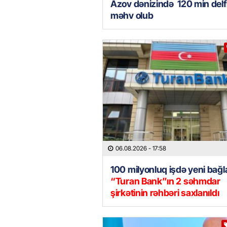
Azov dənizində 120 min delf
məhv olub
06.08.2026
- 17:58
100 milyonluq işdə yeni bağla
“Turan Bank”ın 2 səhmdar
şirkətinin rəhbəri saxlanıldı