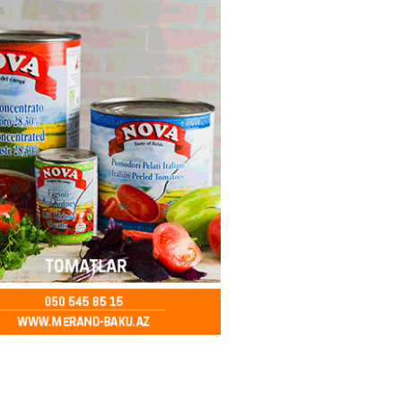
ə FACİƏ – Ər-arvad yanaraq
2026
- 13:30
84
İranla müharibəyə yox, sülhə
k verərdim
2026
- 13:15
83
ycan üzərindən Ermənistana
buğdası gedib
2026
- 13:00
85
qalma müddətinizi aşsanız,
də ABŞ-a girişinizə daimi
qoyula bilər