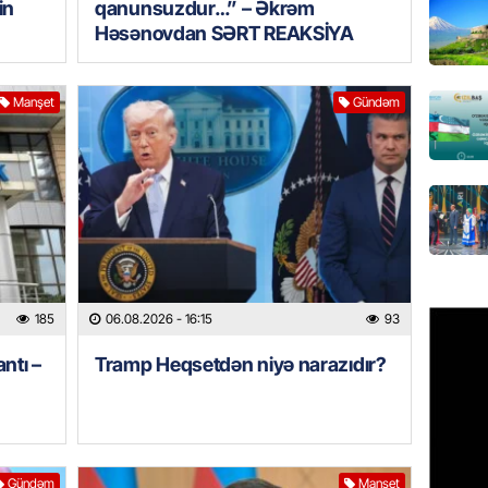
in
qanunsuzdur…” – Əkrəm
Həsənovdan SƏRT REAKSİYA
REKLAM
Birbank 
edin, n
Manşet
Gündəm
edin
06.08.
ÖLKƏ
Bu age
təyin 
06.08.
185
06.08.2026
- 16:15
93
MANŞET
Azərba
ntı –
Tramp Heqsetdən niyə narazıdır?
etməyə
06.08.
GÜNDƏM
Gündəm
Manşet