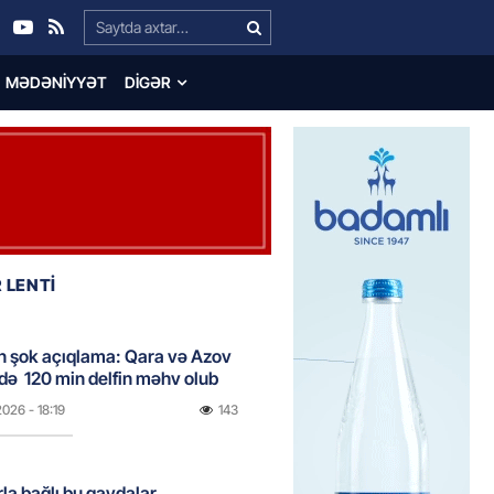
Search…
MƏDƏNIYYƏT
DIGƏR
 LENTİ
n şok açıqlama: Qara və Azov
də 120 min delfin məhv olub
2026
- 18:19
143
rla bağlı bu qaydalar