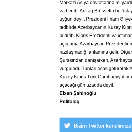
Mərkəzi Asiya dövlətlərinə milyardla
vəd edib. Ancaq Brüsselin bu “istəyi
uyğun deyil. Prezident İlham Əliyev
tədbirdə Azərbaycanın Kuzey Kıbrıs
bildirib. Kıbrıs Prezidenti və icti
açıqlama Azərbaycan Prezidentinin 
razılaşmadığı anlamına gəlir. Digər
Şurasından danışarkən, Azərbaycanı
vurğuladı. Bunları əsas götürərək 
Kuzey Kıbrıs Türk Cumhuriyyətinin m
açacağı gün uzaqda deyil.
Elxan Şahinoğlu
Politoloq
Bizim Twitter kanalımız