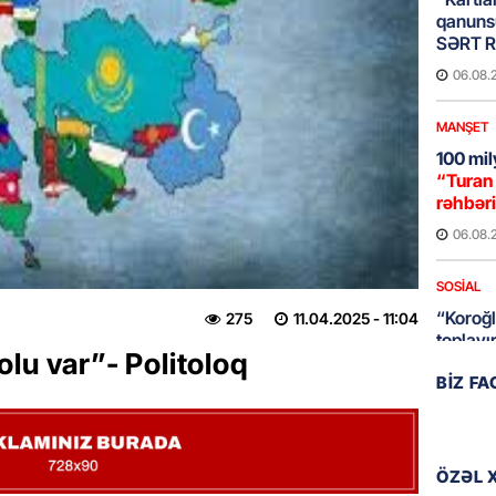
qanuns
SƏRT 
06.08.
MANŞET
100 mil
“Turan 
rəhbəri
06.08.
SOSIAL
“Koroğl
275
11.04.2025
- 11:04
toplayı
lu var”- Politoloq
06.08.
BIZ F
GÜNDƏM
Əsaslı 
dəyişi
ÖZƏL 