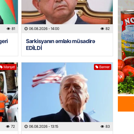
HADISƏ
Tərtərd
ÖLDÜ
06.08.
81
06.08.2026
- 14:00
82
BANNER
geri
Sarkisyanın əmlakı müsadirə
Tramp: 
EDİLDİ
üstünlü
06.08.
Manşet
Banner
GÜNDƏM
Azərba
Rusiya 
06.08.
BANNER
ABŞ-da 
72
06.08.2026
- 13:15
83
gələcək
qadağa 