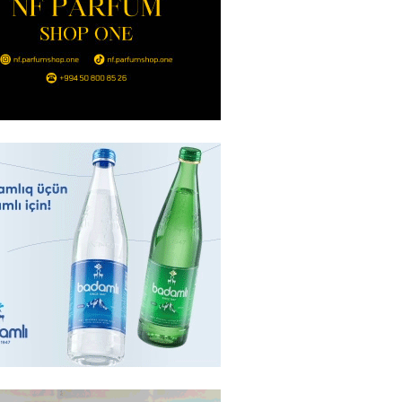
nt Əliyev 2 diplomatı geri çağırdı
2026
- 14:30
81
stin dənizdə batan qardaşı tələbə
2026
- 14:15
81
anın əmlakı müsadirə EDİLDİ
2026
- 14:00
82
a zibil qutusuna atılan 1 milyon
lotereya bileti iki günlük
dan sonra tapılıb
2026
- 13:45
72