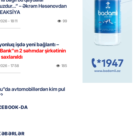
uzdur…” – Əkrəm Həsənovdan
REAKSİYA
2026
- 18:11
99
yonluq işdə yeni bağlantı –
Bank”ın 2 səhmdar şirkətinin
 saxlanıldı
2026
- 17:58
185
u”da avtomobillərdən kim pul
r?
2026
- 17:30
93
ACEBOOK-DA
təmirdən çıxan məktəbdə nələr
b? – REPORTAJ
XƏBƏRLƏR