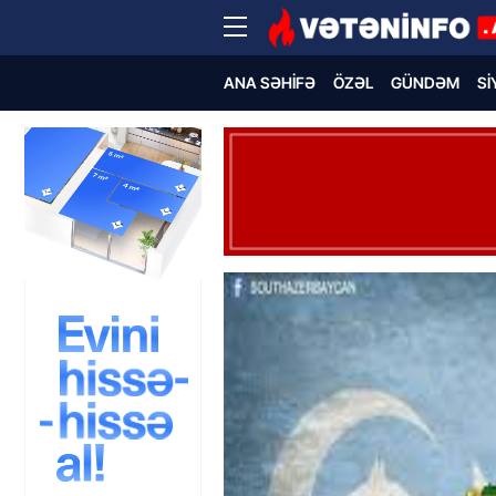
ANA SƏHIFƏ
ÖZƏL
GÜNDƏM
SI