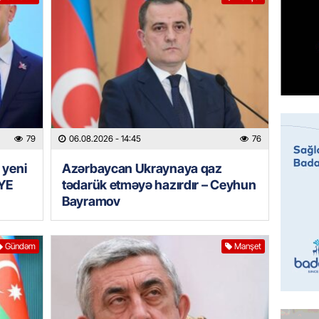
Prezide
06.08.
GÜNDƏM
Jurnali
imiş
06.08.
79
06.08.2026
- 14:45
76
MANŞET
Sarkisy
 yeni
Azərbaycan Ukraynaya qaz
YE
tədarük etməyə hazırdır – Ceyhun
06.08.
Bayramov
MANŞET
İtaliyad
Gündəm
Manşet
avroluq 
axtarış
06.08.