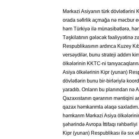
Mərkəzi Asiyanın türk dövlətlərini
orada səfirlik açmağa nə məcbur edi
həm Türkiyə ilə münasibətlərə, həm 
Təşkilatının gələcək fəaliyyətinə z
Respublikasının ardınca Kuzey Kı
versəydilər, bunu strateji addım k
ölkələrinin KKTC-ni tanıyacaqların
Asiya ölkələrinin Kipr (yunan) Res
dövlətlərin bunu bir-birləriylə koor
yaradıb. Onların bu planından nə 
Qazaxıstanın qərarının məntiqini a
qazax həmkarımla əlaqə saxladım.
həmkarım Mərkəzi Asiya ölkələrini
şəhərində Avropa İttifaqı rəhbərliyi 
Kipr (yunan) Respublikası ilə sıx əl