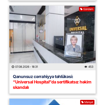
Gündəm
07.08.2026
- 18:31
453
Qanunsuz cərrahiyyə təhlükəsi:
“Universal Hospital”da sertifikatsız həkim
skandalı
Manşet