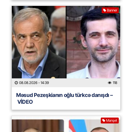
Banner
08.08.2026
- 14:39
118
Məsud Pezeşkianın oğlu türkcə danışdı –
VİDEO
Manşet