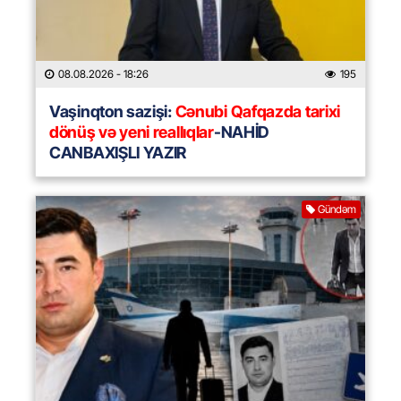
08.08.2026
- 18:26
195
Vaşinqton sazişi:
Cənubi Qafqazda tarixi
dönüş və yeni reallıqlar
-NAHİD
CANBAXIŞLI YAZIR
Gündəm