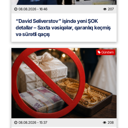
08.08.2026
- 16:46
207
“David Seliverstov” işində yeni ŞOK
detallar – Saxta vəsiqələr, qaranlıq keçmiş
və sürətli qaçış
Gündəm
08.08.2026
- 15:37
208