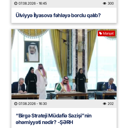
07.08.2026
- 16:45
300
Ülviyyə İlyasova fəhləyə borclu qalıb?
Manşet
07.08.2026
- 16:30
202
“Birgə Strateji Müdafiə Sazişi”nin
əhəmiyyəti nədir? -ŞƏRH