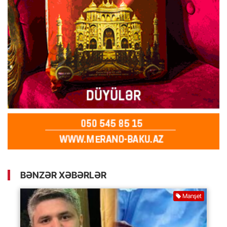
BƏNZƏR XƏBƏRLƏR
Manşet