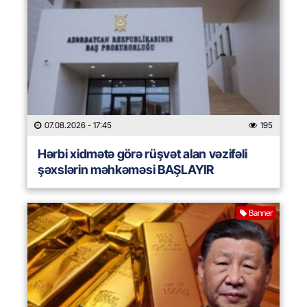
07.08.2026
- 17:45
195
Hərbi xidmətə görə rüşvət alan vəzifəli
şəxslərin məhkəməsi BAŞLAYIR
Banner