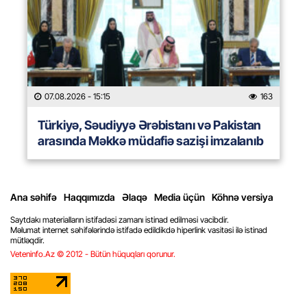
07.08.2026
- 15:15
163
Türkiyə, Səudiyyə Ərəbistanı və Pakistan
arasında Məkkə müdafiə sazişi imzalanıb
Ana səhifə
Haqqımızda
Əlaqə
Media üçün
Köhnə versiya
Saytdakı materialların istifadəsi zamanı istinad edilməsi vacibdir.
Məlumat internet səhifələrində istifadə edildikdə hiperlink vasitəsi ilə istinad
mütləqdir.
Veteninfo.Az © 2012 - Bütün hüquqları qorunur.