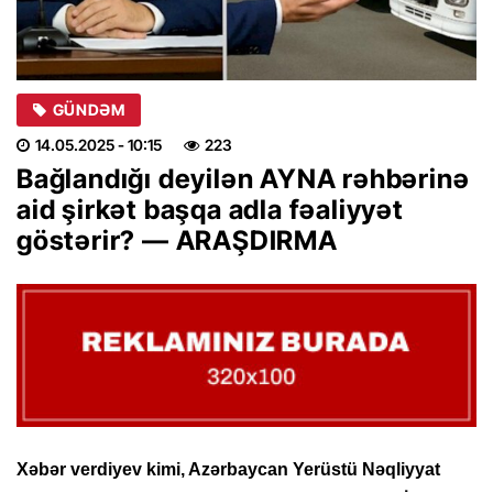
GÜNDƏM
14.05.2025
- 10:15
223
Bağlandığı deyilən AYNA rəhbərinə
aid şirkət başqa adla fəaliyyət
göstərir? — ARAŞDIRMA
Xəbər verdiyev kimi, Azərbaycan Yerüstü Nəqliyyat