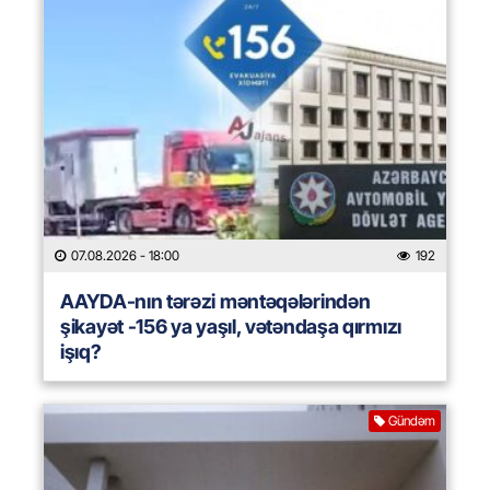
07.08.2026
- 18:00
192
AAYDA-nın tərəzi məntəqələrindən
şikayət -156 ya yaşıl, vətəndaşa qırmızı
işıq?
Gündəm