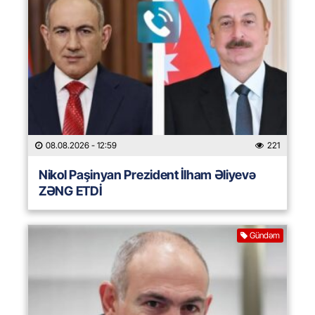
08.08.2026
- 12:59
221
Nikol Paşinyan Prezident İlham Əliyevə
ZƏNG ETDİ
Gündəm