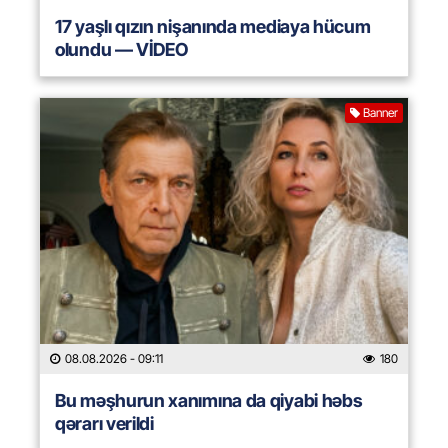
17 yaşlı qızın nişanında mediaya hücum
olundu — VİDEO
Banner
08.08.2026
- 09:11
180
Bu məşhurun xanımına da qiyabi həbs
qərarı verildi