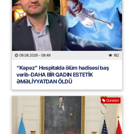
09.08.2026
- 08:49
182
“Kəpəz” Hospitalda ölüm hadisəsi baş
verib-DAHA BİR QADIN ESTETİK
ƏMƏLİYYATDAN ÖLDÜ
Gündəm