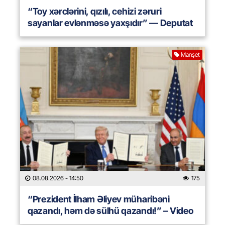
“Toy xərclərini, qızılı, cehizi zəruri
sayanlar evlənməsə yaxşıdır” — Deputat
Manşet
08.08.2026
- 14:50
175
“Prezident İlham Əliyev müharibəni
qazandı, həm də sülhü qazandı!” – Video