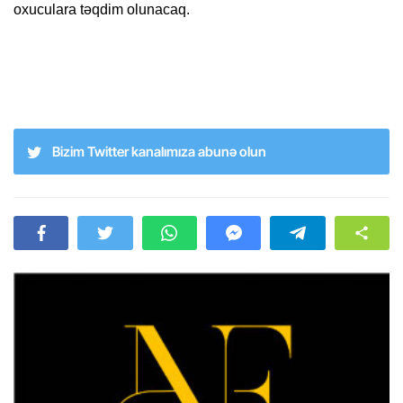
oxuculara təqdim olunacaq.
Bizim Twitter kanalımıza abunə olun