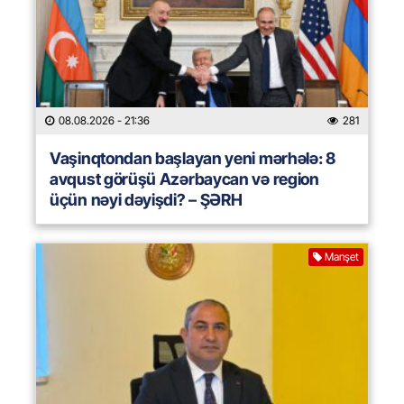
08.08.2026
- 21:36
281
Vaşinqtondan başlayan yeni mərhələ: 8
avqust görüşü Azərbaycan və region
üçün nəyi dəyişdi? – ŞƏRH
Manşet