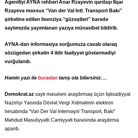
Agentliyi AYNA rəhbəri Anar Rzayevin qardaşı İlqar
Rzayevə məxsus “Van der Val Intl. Transport Bakı”
şirkətinə edilən lisenziya “güzəştləri” barədə
saytımızda yayımlanan yazıya münasibət bildirib.
AYNA-dan informasiya sorğumuza cavab olaraq
sözügedən şirkətin 4 ildir fəaliyyət göstərmədiyi
vurğulanıb.
Həmin yazı ilə
buradan
tanış ola bilərsiniz….
Demokrat.az
saytı məsələni araşdırmaq üçün İqtisadiyyat
Nazirliyi Yanında Dövlət Vergi Xidmətinin elektron
hesabında “Van Der Val Internəşnl Transport, Baki”
Məhdud Məsuliyyətli Cəmiyyəti barəsində araşdırma
aparıb.