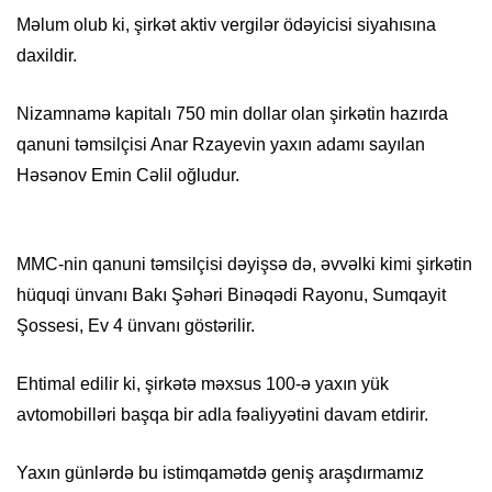
Məlum olub ki, şirkət aktiv vergilər ödəyicisi siyahısına
daxildir.
Nizamnamə kapitalı 750 min dollar olan şirkətin hazırda
qanuni təmsilçisi Anar Rzayevin yaxın adamı sayılan
Həsənov Emin Cəlil oğludur.
MMC-nin qanuni təmsilçisi dəyişsə də, əvvəlki kimi şirkətin
hüquqi ünvanı Bakı Şəhəri Binəqədi Rayonu, Sumqayit
Şossesi, Ev 4 ünvanı göstərilir.
Ehtimal edilir ki, şirkətə məxsus 100-ə yaxın yük
avtomobilləri başqa bir adla fəaliyyətini davam etdirir.
Yaxın günlərdə bu istimqamətdə geniş araşdırmamız