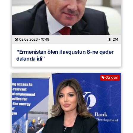
08.08.2026
- 10:49
214
“Ermənistan ötən il avqustun 8-nə qədər
dalanda idi”
Gündəm