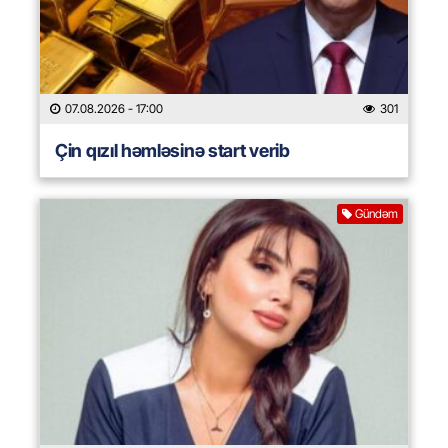
07.08.2026
- 17:00
301
Çin qızıl həmləsinə start verib
Gündəm