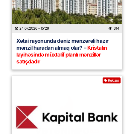
24.07.2026
- 15:29
314
Xətai rayonunda dəniz mənzərəli hazır
mənzil haradan almaq olar? –
Kristalın
layihəsində müxtəlif planlı mənzillər
satışdadır
Reklam