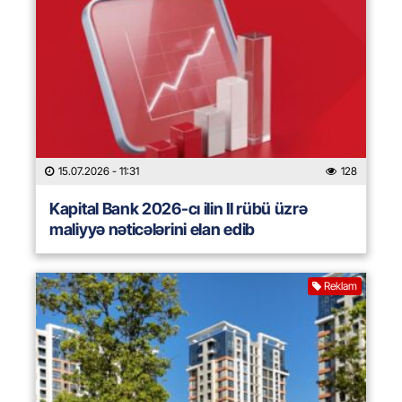
15.07.2026
- 11:31
128
Kapital Bank 2026-cı ilin II rübü üzrə
maliyyə nəticələrini elan edib
Reklam