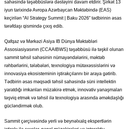
sahəsində təşəbbüslərə dəstəyini davam etdirir. Şirkət 13
iyun tarixində Avropa Azərbaycan Məktəbində (EAS)
keçirilən “AI Strategy Summit | Baku 2026” tədbirinin əsas
tərəfdaşı qismində çıxış edib.
Qafqaz və Mərkəzi Asiya IB Dünya Məktəbləri
Assosiasiyasının (CCAAIBWS) təşəbbüsü ilə təşkil olunan
sammit təhsil sahəsinin nümayəndələrini, məktəb
rəhbərlərini, tələbələri, texnologiya mütəxəssislərini və
innovasiya ekosisteminin iştirakçılarını bir araya gətirib.
Tədbirin əsas məqsədi təhsil sahəsində süni intellektin
yaratdığı imkanları müzakirə etmək, innovativ yanaşmaları
təşviq etmək və təhsil ilə texnologiya arasında əməkdaşlığı
gücləndirmək olub.
Sammit çərçivəsində yerli və beynəlxalq ekspertlərin