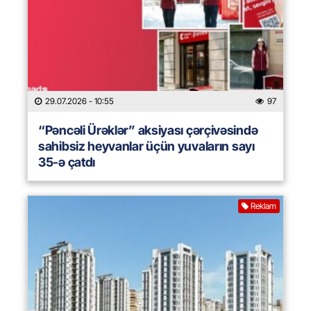
29.07.2026
- 10:55
97
“Pəncəli Ürəklər” aksiyası çərçivəsində
sahibsiz heyvanlar üçün yuvaların sayı
35-ə çatdı
Reklam