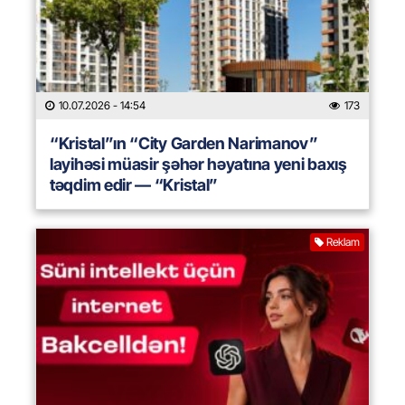
10.07.2026
- 14:54
173
“Kristal”ın “City Garden Narimanov”
layihəsi müasir şəhər həyatına yeni baxış
təqdim edir — “Kristal”
Reklam