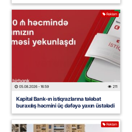
Reklam
05.08.2026
- 16:59
211
Kapital Bank-ın istiqrazlarına tələbat
buraxılış həcmini üç dəfəyə yaxın üstələdi
Reklam