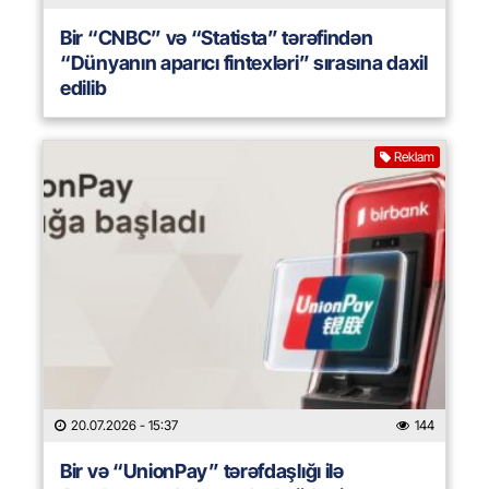
Bir “CNBC” və “Statista” tərəfindən
“Dünyanın aparıcı fintexləri” sırasına daxil
edilib
Reklam
20.07.2026
- 15:37
144
Bir və “UnionPay” tərəfdaşlığı ilə