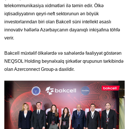
telekommunikasiya xidmətləri ilə təmin edir. Ölkə
iqtisadiyyatının qeyri-neft sektorunun ən böyük
investorlarından biri olan Bakcell süni intellekt əsaslı
innovativ həllərlə Azərbaycanın dayanıqlı inkişafına töhfə
verir.
Bakcell müxtəlif ölkələrdə və sahələrdə fəaliyyət göstərən
NEQSOL Holding beynəlxalq şirkətlər qrupunun tərkibində
olan Azerconnect Group-a daxildir.