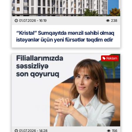
01.07.2026
- 16:19
238
“Kristal” Sumqayıtda mənzil sahibi olmaq
istəyənlər üçün yeni fürsətlər təqdim edir
Reklam
01.07.2026
- 14:28
156