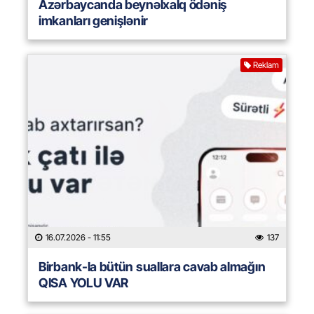
Azərbaycanda beynəlxalq ödəniş
imkanları genişlənir
Reklam
16.07.2026
- 11:55
137
Birbank-la bütün suallara cavab almağın
QISA YOLU VAR