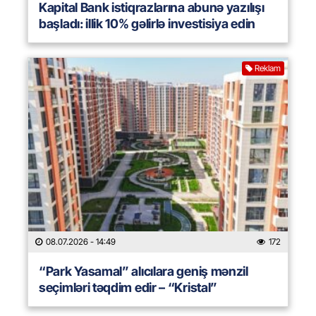
Kapital Bank istiqrazlarına abunə yazılışı
başladı: illik 10% gəlirlə investisiya edin
Reklam
08.07.2026
- 14:49
172
“Park Yasamal” alıcılara geniş mənzil
seçimləri təqdim edir – “Kristal”