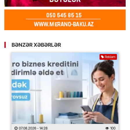
BƏNZƏR XƏBƏRLƏR
Reklam
07.08.2026
- 14:28
100