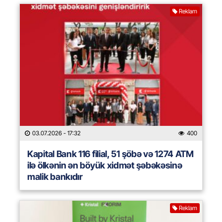
Reklam
03.07.2026
- 17:32
400
Kapital Bank 116 filial, 51 şöbə və 1274 ATM
ilə ölkənin ən böyük xidmət şəbəkəsinə
malik bankıdır
Reklam