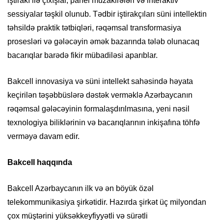
iştirakı ilə çıxışlar, panel müzakirələri və interaktiv
sessiyalar təşkil olunub. Tədbir iştirakçıları süni intellektin
təhsildə praktik tətbiqləri, rəqəmsal transformasiya
prosesləri və gələcəyin əmək bazarında tələb olunacaq
bacarıqlar barədə fikir mübadiləsi aparıblar.
Bakcell innovasiya və süni intellekt sahəsində həyata
keçirilən təşəbbüslərə dəstək verməklə Azərbaycanın
rəqəmsal gələcəyinin formalaşdırılmasına, yeni nəsil
texnologiya biliklərinin və bacarıqlarının inkişafına töhfə
verməyə davam edir.
Bakcell haqqında
Bakcell Azərbaycanın ilk və ən böyük özəl
telekommunikasiya şirkətidir. Hazırda şirkət üç milyondan
çox müştərini yüksəkkeyfiyyətli və sürətli