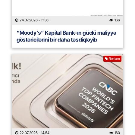
24.07.2026
- 11:36
166
“Moody’s” Kapital Bank-ın güclü maliyyə
göstəricilərini bir daha təsdiqləyib
Reklam
22.07.2026
- 14:54
160