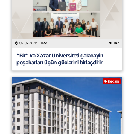
02.07.2026
- 11:59
142
“Bir” və Xəzər Universiteti gələcəyin
peşəkarları üçün güclərini birləşdirir
Reklam