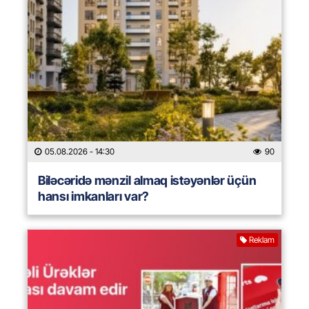
05.08.2026
- 14:30
90
Biləcəridə mənzil almaq istəyənlər üçün
hansı imkanları var?
Reklam