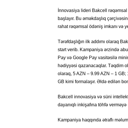
İnnovasiya lideri Bakcell rəqəmsal 
başlayır. Bu əməkdaşlıq çərçivəsin
rahat rəqəmsal ödəniş imkanı və ye
Tərəfdaşlığın ilk addımı olaraq B
start verib. Kampaniya ərzində abun
Pay və Google Pay vasitəsilə mini
hədiyyəsi qazanacaqlar. Təqdim ol
olaraq, 5 AZN – 9.99 AZN – 1 GB;
GB kimi formalaşır. Əldə edilən bon
Bakcell innovasiya və süni intellek
dayanıqlı inkişafına töhfə verməyə
Kampaniya haqqında ətraflı məlum