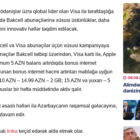
06.08.
ödənişlər üzrə qlobal lider olan Visa ilə tərəfdaşlığa
GÜNDƏM
də Bakcell abunəçilərinə xüsusi üstünlüklər, daha
Preziden
ni innovativ həllər təqdim ediləcək.
etdiyi 
DOSYE
akcell və Visa abunəçilər üçün xüsusi kampaniyaya
06.08.
əçilər Bakcell tətbiqi üzərindən, Visa kartı ilə, Apple
mum 5 AZN balans artırdıqda bonus internet
GÜNDƏM
David S
unan bonus internet həcmi artırılan məbləğə uyğun
bağlı a
06.08.
 10 AZN – 14.99 AZN – 2 GB; 15 AZN və yuxarı – 5
əhəmiyy
Alimdə
uslar bir həftə müddətində aktiv qalır.
dənizin
etdirmi
06.08.
t əsaslı həlləri ilə Azərbaycanın rəqəmsal gələcəyinə,
 davam edir.
DÜNYA
Hakan F
əl-Şeyb
atı
linkə
keçid edərək əldə etmək olar.
06.08.