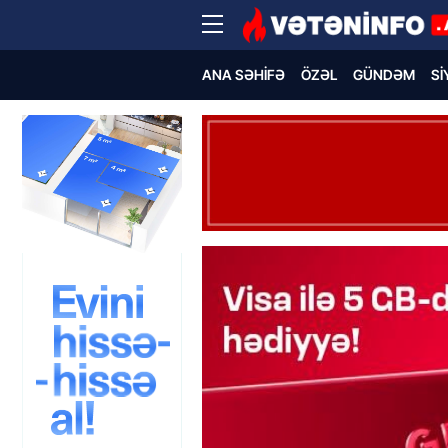
ANA SƏHIFƏ
ÖZƏL
GÜNDƏM
SI