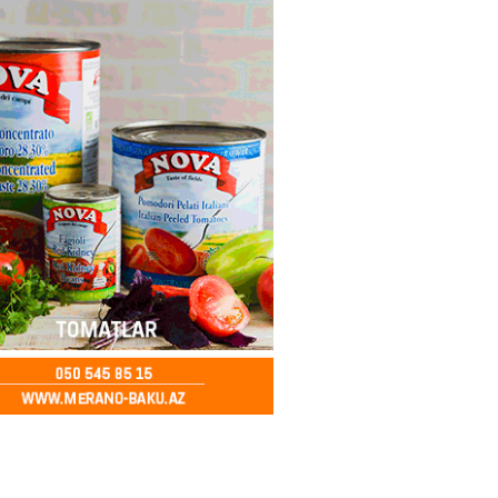
ə FACİƏ – Ər-arvad yanaraq
2026
- 13:30
85
İranla müharibəyə yox, sülhə
k verərdim
2026
- 13:15
83
ycan üzərindən Ermənistana
buğdası gedib
2026
- 13:00
85
qalma müddətinizi aşsanız,
də ABŞ-a girişinizə daimi
qoyula bilər