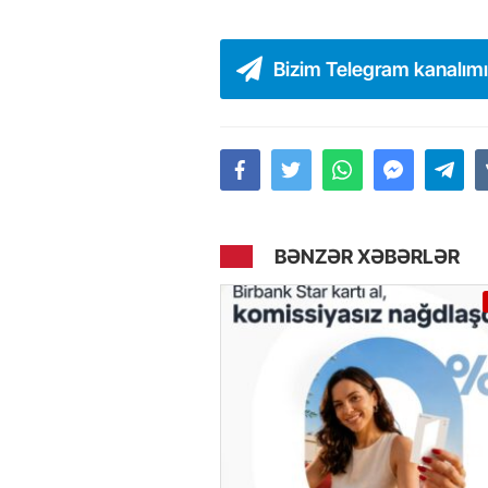
Bizim Telegram kanalım
BƏNZƏR XƏBƏRLƏR