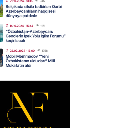
21.10.2024
- 13:15
945
Belçikada silsilə tədbirlər: Qərbi
Azərbaycanlıların haqq səsi
dünyaya çatdırılır
Star kartını indi sifariş
ağdlaşdırmanı komissiyasız
14.10.2024
- 15:44
1171
“Özbəkistan-Azərbaycan:
Gənclərin İpək Yolu İqlim Forumu”
2026
- 15:07
90
keçiriləcək
02.02.2024
- 13:00
1758
Mobil Məmmədov “Yeni
ntlikdə sədr müavinini AZCON
Özbəkistanın ulduzları” Milli
edəcək
Mükafatın aldı
2026
- 15:00
76
ycan Ukraynaya qaz tədarük
 hazırdır – Ceyhun Bayramov
2026
- 14:45
76