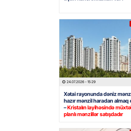
24.07.2026
- 15:29
Xətai rayonunda dəniz mənzə
hazır mənzil haradan almaq 
–
Kristalın layihəsində müxtəl
planlı mənzillər satışdadır