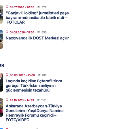
31.07.2026
- 20:35
572
ycanın UNESCO-dakı yeni
“Ganjavi Holding” jurnalistləri peşə
ndəsi kimdir? – DOSYE
bayramı münasibətilə təbrik etdi –
FOTOLAR
2026
- 16:00
81
01.08.2026
- 18:54
553
Naxçıvanda ilk DOST Mərkəzi açılır
ərimizi pozan 26 nəfər tutuldu
2026
- 15:45
86
OR
aşqırdıstan və Yaroslavldakı
30.05.2025
- 10:00
812
Laçında keçirilən üçtərəfli zirvə
mal zavodunu vurub
görüşü: Türk-İslam birliyinin
2026
güclənməsinin təzahürü
- 15:30
84
28.10.2024
- 14:35
1181
Ankarada Azərbaycan-Türkiyə
Gənclərinin Yaşıl Dünya Naminə
an Azərbaycanla bağlı tapşırıq
Həmrəylik Forumu keçirildi –
vali hərəkətə keçdi
FOTO/VİDEO
2026
- 15:15
89