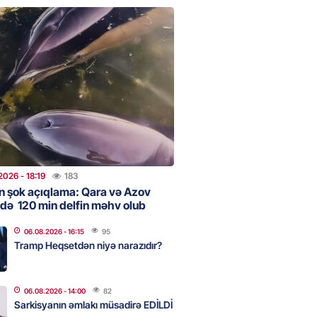
2026
- 17:15
113
tin “Şöhrət” ordeni ilə təltif
Bəxtiyar Aslanbəyli kimdir? –
2026
- 17:00
170
eliverstov yayılan iddialarla
çıqlama verib: “İddiaların
2026
- 18:19
183
ətli hissəsi həqiqəti əks
n şok açıqlama: Qara və Azov
də 120 min delfin məhv olub
r”
2026
- 16:45
148
06.08.2026
- 16:15
95
Tramp Heqsetdən niyə narazıdır?
idan Ankarada suriyalı həmkarı
ani ilə görüşüb
06.08.2026
- 14:00
82
Sarkisyanın əmlakı müsadirə EDİLDİ
2026
- 16:45
164