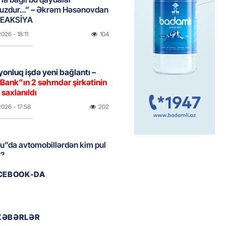
uzdur…” – Əkrəm Həsənovdan
REAKSİYA
2026
- 18:11
104
yonluq işdə yeni bağlantı –
Bank”ın 2 səhmdar şirkətinin
 saxlanıldı
2026
- 17:58
202
u”da avtomobillərdən kim pul
r?
2026
- 17:30
96
ACEBOOK-DA
təmirdən çıxan məktəbdə nələr
b? – REPORTAJ
XƏBƏRLƏR