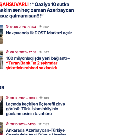
 ŞAHSUVARLI
: “Qaziyə 10 sutka
hakim sən heç zaman Azərbaycan
usuz qalmamısan!!!“
, Səudiyyə Ərəbistanı və
an arasında Məkkə müdafiə
01.08.2026
- 18:54
562
imzalanıb
Naxçıvanda ilk DOST Mərkəzi açılır
2026
- 15:15
88
06.08.2026
- 17:58
347
100 milyonluq işdə yeni bağlantı –
Ukraynaya bu silahı verməkdən
“Turan Bank”ın 2 səhmdar
etdi: ABŞ-ın özünün bu raketlərə
şirkətinin rəhbəri saxlanıldı
ı var
2026
- 15:00
100
OR
30.05.2025
- 10:00
813
Laçında keçirilən üçtərəfli zirvə
bolçu İran millisindən İMTİNA
görüşü: Türk-İslam birliyinin
u ölkəni seçdilər
güclənməsinin təzahürü
2026
- 14:45
107
28.10.2024
- 14:35
1182
Ankarada Azərbaycan-Türkiyə
Gənclərinin Yaşıl Dünya Naminə