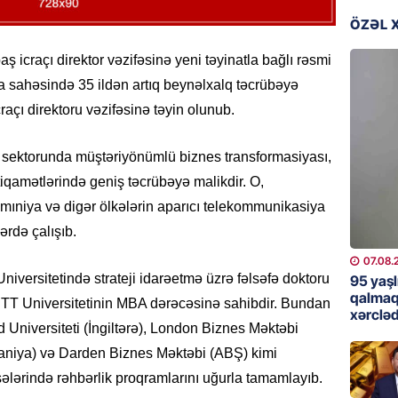
günə xə
ÖZƏL 
07.08.
baş icraçı direktor vəzifəsinə yeni təyinatla bağlı rəsmi
BANNER
 sahəsində 35 ildən artıq beynəlxalq təcrübəyə
Çin qız
açı direktoru vəzifəsinə təyin olunub.
07.08.
ektorunda müştəriyönümlü biznes transformasiyası,
GÜNDƏM
istiqamətlərində geniş təcrübəyə malikdir. O,
Ülviyyə
ıniya və digər ölkələrin aparıcı telekommunikasiya
07.08.
ərdə çalışıb.
MANŞET
07.08.
“Birgə 
iversitetində strateji idarəetmə üzrə fəlsəfə doktoru
95 yaşl
əhəmiy
qalmaq
T Universitetinin MBA dərəcəsinə sahibdir. Bundan
xərcləd
07.08.
 Universiteti (İngiltərə), London Biznes Məktəbi
lmaniya) və Darden Biznes Məktəbi (ABŞ) kimi
İDMAN
sələrində rəhbərlik proqramlarını uğurla tamamlayıb.
Albani