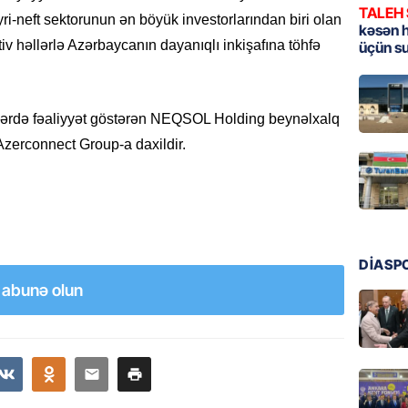
TALEH
yri-neft sektorunun ən böyük investorlarından biri olan
MANŞET
kəsən 
tiv həllərlə Azərbaycanın dayanıqlı inkişafına töhfə
üçün s
Türkiyə
Pakist
sazişi 
07.08.
ələrdə fəaliyyət göstərən NEQSOL Holding beynəlxalq
 Azerconnect Group-a daxildir.
ÖZƏL
Tramp 
imtina 
ehtiyac
07.08.
DİASP
a abunə olun
ÖZƏL
İki fut
ETDİ:
B
07.08.
GÜNDƏM