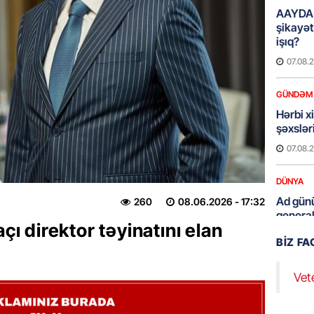
AAYDA-
şikayət
işıq?
07.08.
GÜNDƏM
Hərbi x
şəxslə
07.08.
DÜNYA
Ad günü
260
08.06.2026
- 17:32
general
açı direktor təyinatını elan
07.08.
BIZ F
ÖZƏL
Vet
95 yaşl
bağlı q