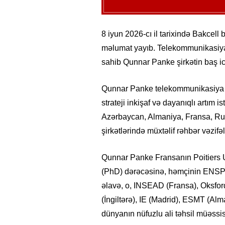
8 iyun 2026-cı il tarixində Bakcell 
məlumat yayıb. Telekommunikasiya
sahib Qunnar Panke şirkətin baş icr
Qunnar Panke telekommunikasiya s
strateji inkişaf və dayanıqlı artım 
Azərbaycan, Almaniya, Fransa, Rum
şirkətlərində müxtəlif rəhbər vəzifəl
Qunnar Panke Fransanın Poitiers Un
(PhD) dərəcəsinə, həmçinin ENSPT
əlavə, o, INSEAD (Fransa), Oksford
(İngiltərə), IE (Madrid), ESMT (A
dünyanın nüfuzlu ali təhsil müəssi