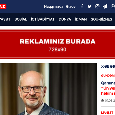
Haqqımızda
Əlaqə
YASƏT
SOSIAL
İQTISADIYYAT
DÜNYA
İDMAN
ŞOU-BIZNES
XƏBƏR
GÜNDƏM
Qanuns
“Univer
həkim 
07.08.
MANŞET