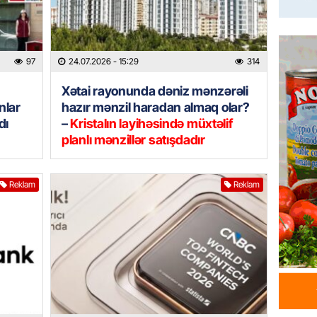
Azərba
yaradıl
07.08.
97
24.07.2026
- 15:29
314
GÜNDƏM
Xətai rayonunda dəniz mənzərəli
Aytən 
nlar
hazır mənzil haradan almaq olar?
verildi
dı
–
Kristalın layihəsində müxtəlif
07.08.
planlı mənzillər satışdadır
GÜNDƏM
Reklam
Reklam
Paşinya
videos
07.08.
HADISƏ
Sabunç
dəyərin
şəxs sa