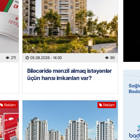
07.08.
MANŞET
Mişust
deyib?
07.08.
211
05.08.2026
- 14:30
90
GÜNDƏM
Prezid
Biləcəridə mənzil almaq istəyənlər
ilə ba
üçün hansı imkanları var?
07.08.
GÜNDƏM
Reklam
Reklam
Prezide
SƏRƏ
07.08.
ÖZƏL