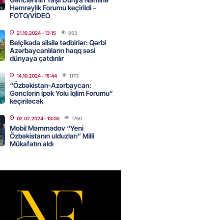
Həmrəylik Forumu keçirildi –
canda sabah 39 dərəcə isti
FOTO/VİDEO
21.10.2024
- 13:15
953
2026
- 14:30
105
Belçikada silsilə tədbirlər: Qərbi
Azərbaycanlıların haqq səsi
dünyaya çatdırılır
 Biznes-dən mikro biznes
14.10.2024
- 15:44
1173
nə 5%-dək endirim
“Özbəkistan-Azərbaycan:
Gənclərin İpək Yolu İqlim Forumu”
2026
- 14:28
101
keçiriləcək
02.02.2024
- 13:00
1760
Mobil Məmmədov “Yeni
ıtda avtomobil qaçıran və
Özbəkistanın ulduzları” Milli
kdə mobil telefon oğurlayan
Mükafatın aldı
 saxlanılıb
2026
- 14:15
108
 karta istədiyiniz qədər
 edə bilərsiniz – VİDEO