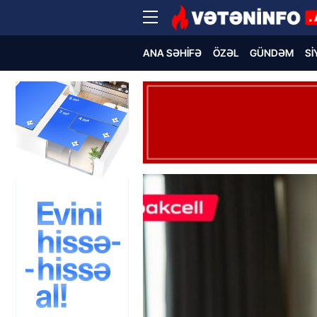
ANA SƏHIFƏ
ÖZƏL
GÜNDƏM
SI