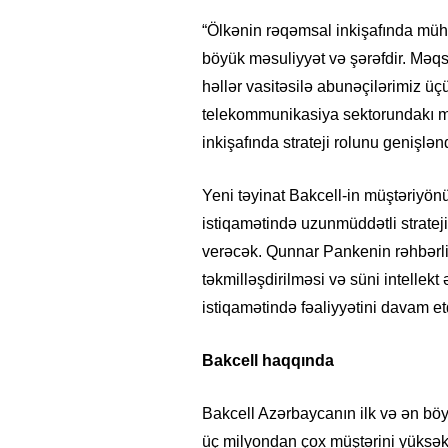
“Ölkənin rəqəmsal inkişafında mü
böyük məsuliyyət və şərəfdir. Məqs
həllər vasitəsilə abunəçilərimiz ü
telekommunikasiya sektorundakı m
inkişafında strateji rolunu genişl
Yeni təyinat Bakcell-in müştəriyön
istiqamətində uzunmüddətli strateji
verəcək. Qunnar Pankenin rəhbərliy
təkmilləşdirilməsi və süni intellekt 
istiqamətində fəaliyyətini davam et
Bakcell haqqında
Bakcell Azərbaycanın ilk və ən böy
üç milyondan çox müştərini yüksəkk