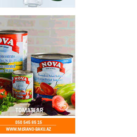
ycanda Media və Yayım Şurası
dı
2026
- 13:00
77
Abdullayevaya yüksək vəzifə
2026
- 12:45
94
n İssık-Kul gölündən gəzinti
unu paylaşıb
2026
- 12:30
71
u rayonunda 70 min manat
də elektrik naqilləri oğurlayan
xlanılıb