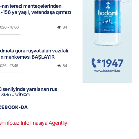
nın tərəzi məntəqələrindən
 -156 ya yaşıl, vətəndaşa qırmızı
2026
- 18:00
84
idmətə görə rüşvət alan vəzifəli
rin məhkəməsi BAŞLAYIR
2026
- 17:45
84
 şənliyində yaralanan rus
 öldü – VİDEO
2026
- 17:30
121
ACEBOOK-DA
eninfo.az Informasiya Agentliyi
ı qadının milyonluq mirası ilə
almaqal: 546 min manatı 20