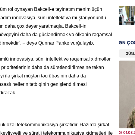
“Liverp
hüm rol oynayan Bakcell-ə təyinatım mənim üçün
07.08.
ədim innovasiya, süni intellekt və müştəriyönümlü
çün daha çox dəyər yaratmaqla, Bakcell-in
HADISƏ
Tovuzda
övqeyini daha da gücləndirmək və ölkənin rəqəmsal
qardaşı
ƏN ÇO
əndirməkdir”, – deyə Qunnar Panke vurğulayıb.
07.08.
GÜN
ümlü innovasiya, süni intellekt və rəqəmsal xidmətlər
GÜNDƏM
 prioritetlərinin daha da sürətləndirilməsinə təkan
Türkiyə
i ilə şirkət müştəri təcrübəsinin daha da
milyon 
xərclər
əsaslı həllərin tətbiqinin genişləndirilməsi
dirəcək.
07.08.
GÜNDƏM
Malayzi
Dosye
ük özəl telekommunikasiya şirkətidir. Hazırda şirkət
07.08.
01.08.
eyfiyyətli və sürətli telekommunikasiya xidmətləri ilə