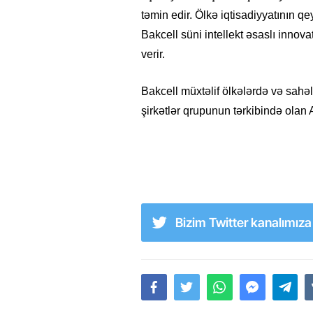
təmin edir. Ölkə iqtisadiyyatının qe
Bakcell süni intellekt əsaslı innova
verir.
Bakcell müxtəlif ölkələrdə və sah
şirkətlər qrupunun tərkibində olan
Bizim Twitter kanalımız