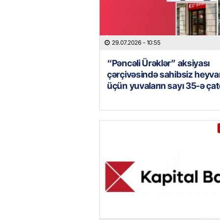
29.07.2026
- 10:55
“Pəncəli Ürəklər” aksiyası
çərçivəsində sahibsiz heyva
üçün yuvaların sayı 35-ə çat