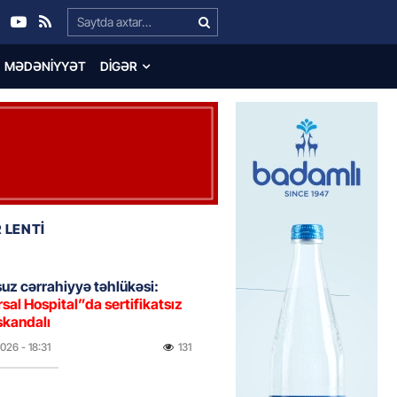
Search…
MƏDƏNIYYƏT
DIGƏR
 LENTİ
uz cərrahiyyə təhlükəsi:
sal Hospital”da sertifikatsız
skandalı
2026
- 18:31
131