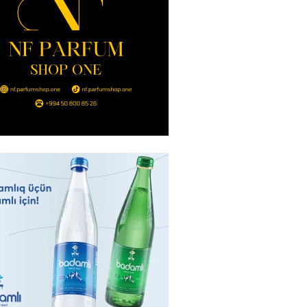
2026
- 14:00
111
in avtomobildə Paşinyana nə
2026
- 13:45
105
entdən Abel Məhərrəmovun oğlu
ğlı SƏRƏNCAM
2026
- 13:30
96
ntdən Xəzər Fərhadov ilə bağlı
NCAM
2026
- 13:15
75