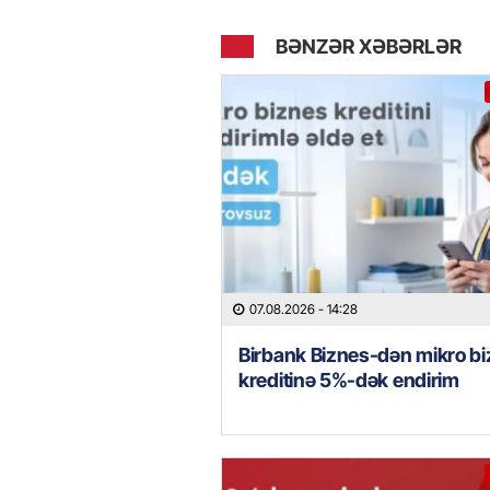
BƏNZƏR XƏBƏRLƏR
07.08.2026
- 14:28
Birbank Biznes-dən mikro b
kreditinə 5%-dək endirim