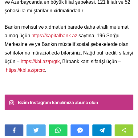
və Azərbaycanda ən böyük filial şəbəkəsi, 121 filialı və 52
şöbəsi ilə müştərilərin xidmətindədir.
Bankın məhsul və xidmətləri barədə daha ətraflı məlumat
almaq üçün
https://kapitalbank.az
saytına, 196 Sorğu
Mərkəzinə və ya Bankın müxtəlif sosial şəbəkələrdə olan
səhifələrinə müraciət edə bilərsiniz. Nağd pul krediti sifarişi
üçün –
https://kbl.az/prgtk
, Birbank kartı sifarişi üçün –
https://kbl.az/prcrc
.
Bizim Instagram kanalımıza abunə olun