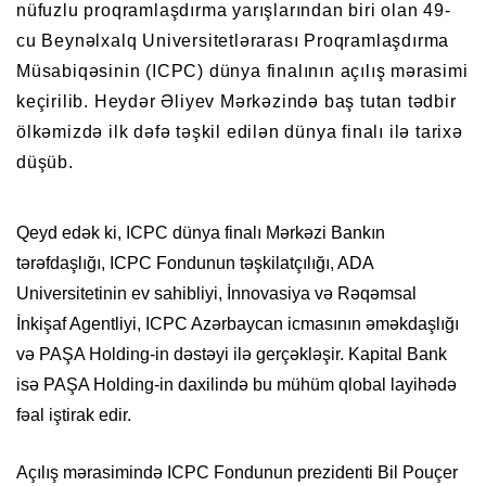
nüfuzlu proqramlaşdırma yarışlarından biri olan 49-
cu Beynəlxalq Universitetlərarası Proqramlaşdırma
Müsabiqəsinin (ICPC) dünya finalının açılış mərasimi
keçirilib. Heydər Əliyev Mərkəzində baş tutan tədbir
ölkəmizdə ilk dəfə təşkil edilən dünya finalı ilə tarixə
düşüb.
Qeyd edək ki, ICPC dünya finalı Mərkəzi Bankın
tərəfdaşlığı, ICPC Fondunun təşkilatçılığı, ADA
Universitetinin ev sahibliyi, İnnovasiya və Rəqəmsal
İnkişaf Agentliyi, ICPC Azərbaycan icmasının əməkdaşlığı
və PAŞA Holding-in dəstəyi ilə gerçəkləşir. Kapital Bank
isə PAŞA Holding-in daxilində bu mühüm qlobal layihədə
fəal iştirak edir.
Açılış mərasimində ICPC Fondunun prezidenti Bil Pouçer