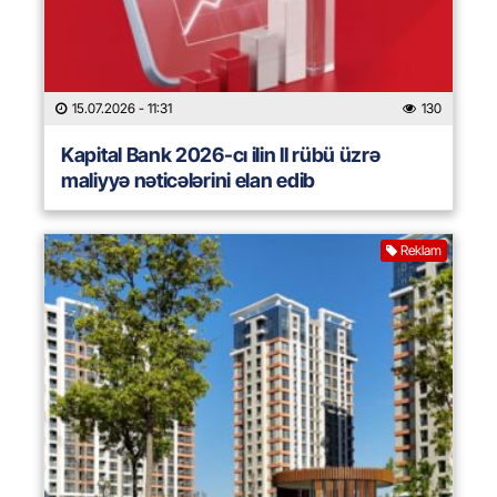
15.07.2026
- 11:31
130
Kapital Bank 2026-cı ilin II rübü üzrə
maliyyə nəticələrini elan edib
Reklam