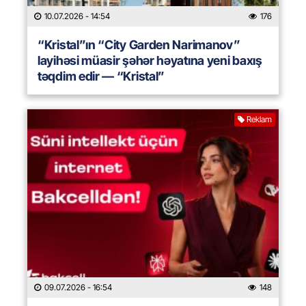
10.07.2026
- 14:54
176
“Kristal”ın “City Garden Narimanov”
layihəsi müasir şəhər həyatına yeni baxış
təqdim edir — “Kristal”
Reklam
09.07.2026
- 16:54
148