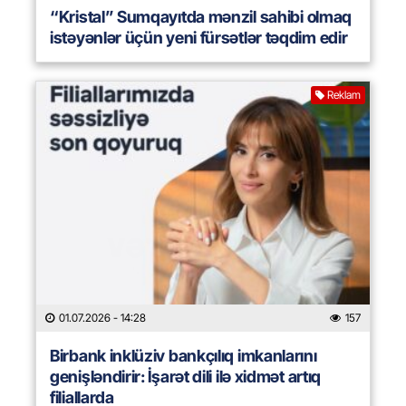
“Kristal” Sumqayıtda mənzil sahibi olmaq
istəyənlər üçün yeni fürsətlər təqdim edir
Reklam
01.07.2026
- 14:28
157
Birbank inklüziv bankçılıq imkanlarını
genişləndirir: İşarət dili ilə xidmət artıq
filiallarda