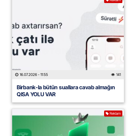
16.07.2026
- 11:55
141
Birbank-la bütün suallara cavab almağın
QISA YOLU VAR
Reklam