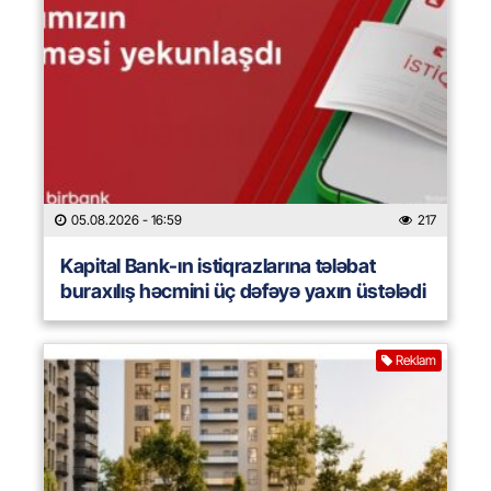
05.08.2026
- 16:59
217
Kapital Bank-ın istiqrazlarına tələbat
buraxılış həcmini üç dəfəyə yaxın üstələdi
Reklam