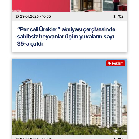
29.07.2026
- 10:55
102
“Pəncəli Ürəklər” aksiyası çərçivəsində
sahibsiz heyvanlar üçün yuvaların sayı
35-ə çatdı
Reklam