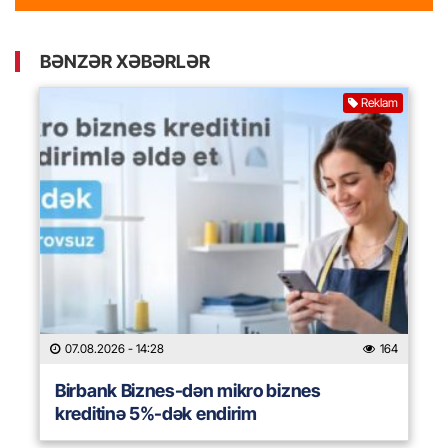
BƏNZƏR XƏBƏRLƏR
Reklam
07.08.2026
- 14:28
164
Birbank Biznes-dən mikro biznes
kreditinə 5%-dək endirim