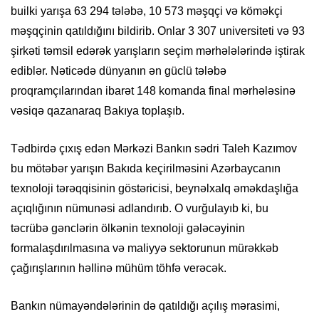
builki yarışa 63 294 tələbə, 10 573 məşqçi və köməkçi
məşqçinin qatıldığını bildirib. Onlar 3 307 universiteti və 93
şirkəti təmsil edərək yarışların seçim mərhələlərində iştirak
ediblər. Nəticədə dünyanın ən güclü tələbə
proqramçılarından ibarət 148 komanda final mərhələsinə
vəsiqə qazanaraq Bakıya toplaşıb.
Tədbirdə çıxış edən Mərkəzi Bankın sədri Taleh Kazımov
bu mötəbər yarışın Bakıda keçirilməsini Azərbaycanın
texnoloji tərəqqisinin göstəricisi, beynəlxalq əməkdaşlığa
açıqlığının nümunəsi adlandırıb. O vurğulayıb ki, bu
təcrübə gənclərin ölkənin texnoloji gələcəyinin
formalaşdırılmasına və maliyyə sektorunun mürəkkəb
çağırışlarının həllinə mühüm töhfə verəcək.
Bankın nümayəndələrinin də qatıldığı açılış mərasimi,