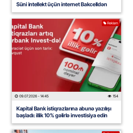
Süni intellekt üçün internet Bakcelldən
Reklam
09.07.2026
- 14:45
154
Kapital Bank istiqrazlarına abunə yazılışı
başladı: illik 10% gəlirlə investisiya edin