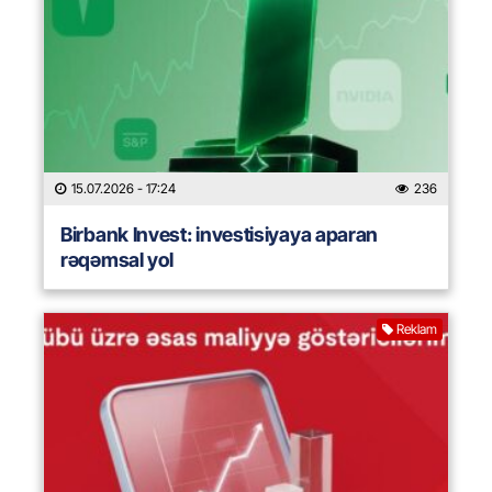
15.07.2026
- 17:24
236
Birbank Invest: investisiyaya aparan
rəqəmsal yol
Reklam