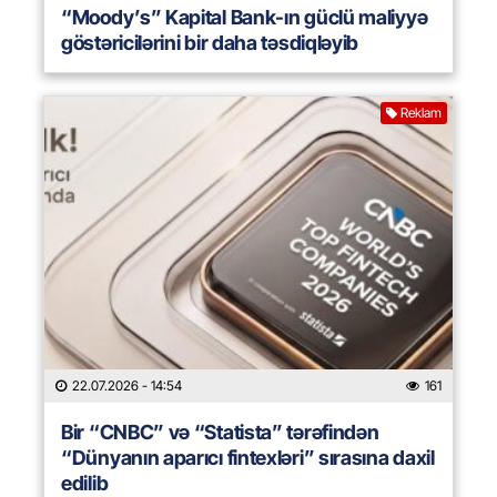
“Moody’s” Kapital Bank-ın güclü maliyyə
göstəricilərini bir daha təsdiqləyib
Reklam
22.07.2026
- 14:54
161
Bir “CNBC” və “Statista” tərəfindən
“Dünyanın aparıcı fintexləri” sırasına daxil
edilib