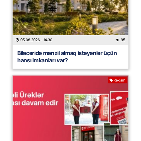
05.08.2026
- 14:30
95
Biləcəridə mənzil almaq istəyənlər üçün
hansı imkanları var?
Reklam