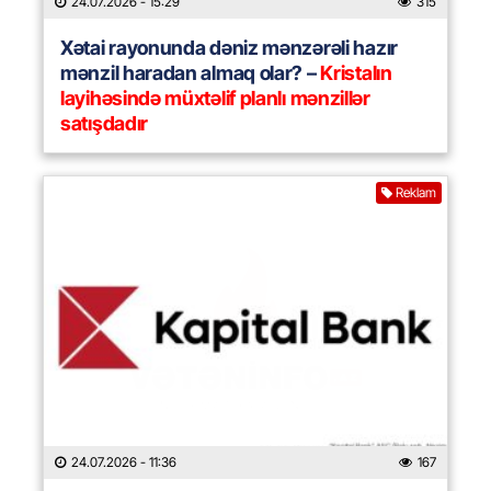
24.07.2026
- 15:29
315
Xətai rayonunda dəniz mənzərəli hazır
mənzil haradan almaq olar? –
Kristalın
layihəsində müxtəlif planlı mənzillər
satışdadır
Reklam
24.07.2026
- 11:36
167