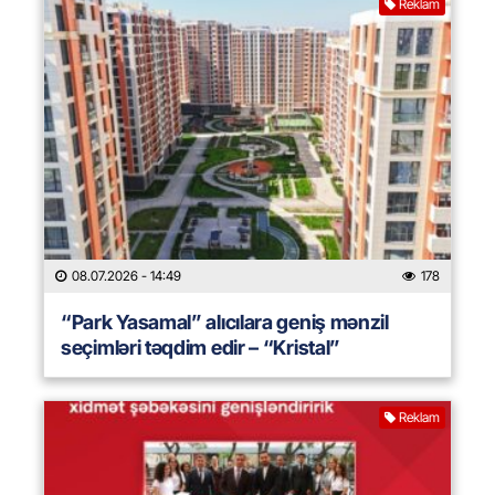
Reklam
08.07.2026
- 14:49
178
“Park Yasamal” alıcılara geniş mənzil
seçimləri təqdim edir – “Kristal”
Reklam