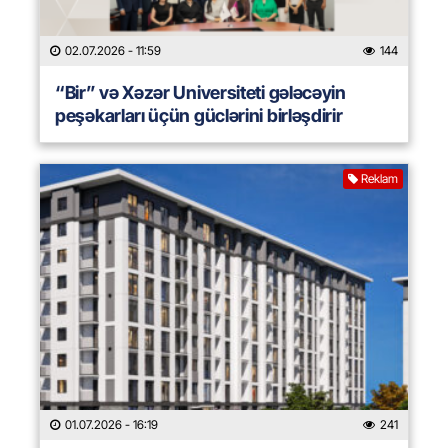
02.07.2026
- 11:59
144
“Bir” və Xəzər Universiteti gələcəyin
peşəkarları üçün güclərini birləşdirir
Reklam
01.07.2026
- 16:19
241