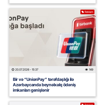
Reklam
20.07.2026
- 15:37
149
Bir və “UnionPay” tərəfdaşlığı ilə
Azərbaycanda beynəlxalq ödəniş
imkanları genişlənir
Reklam