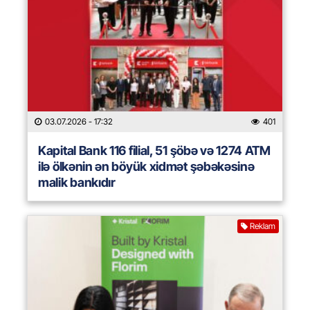
03.07.2026
- 17:32
401
Kapital Bank 116 filial, 51 şöbə və 1274 ATM
ilə ölkənin ən böyük xidmət şəbəkəsinə
malik bankıdır
Reklam