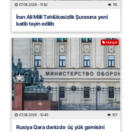
07.08.2026
- 11:30
110
İran Ali Milli Təhlükəsizlik Şurasına yeni
katib təyin edilib
Manşet
07.08.2026
- 10:45
107
Rusiya Qara dənizdə üç yük gəmisini