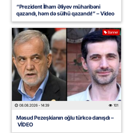
“Prezident İlham Əliyev müharibəni
qazandı, həm də sülhü qazandı!” – Video
Banner
08.08.2026
- 14:39
101
Məsud Pezeşkianın oğlu türkcə danışdı –
VİDEO