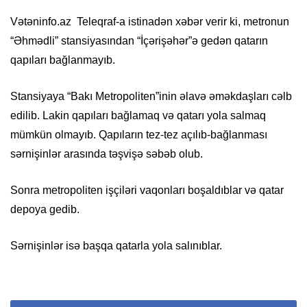
Vətəninfo.az Teleqraf-a istinadən xəbər verir ki, metronun
“Əhmədli” stansiyasından “İçərişəhər”ə gedən qatarın
qapıları bağlanmayıb.
Stansiyaya “Bakı Metropoliten”inin əlavə əməkdaşları cəlb
edilib. Lakin qapıları bağlamaq və qatarı yola salmaq
mümkün olmayıb. Qapıların tez-tez açılıb-bağlanması
sərnişinlər arasında təşvişə səbəb olub.
Sonra metropoliten işçiləri vaqonları boşaldıblar və qatar
depoya gedib.
Sərnişinlər isə başqa qatarla yola salınıblar.