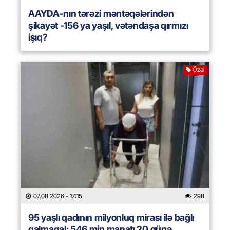
AAYDA-nın tərəzi məntəqələrindən
şikayət -156 ya yaşıl, vətəndaşa qırmızı
işıq?
Özəl
07.08.2026
- 17:15
298
95 yaşlı qadının milyonluq mirası ilə bağlı
qalmaqal: 546 min manatı 20 günə