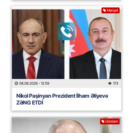
Manşet
08.08.2026
- 12:59
173
Nikol Paşinyan Prezident İlham Əliyevə
ZƏNG ETDİ
Gündəm