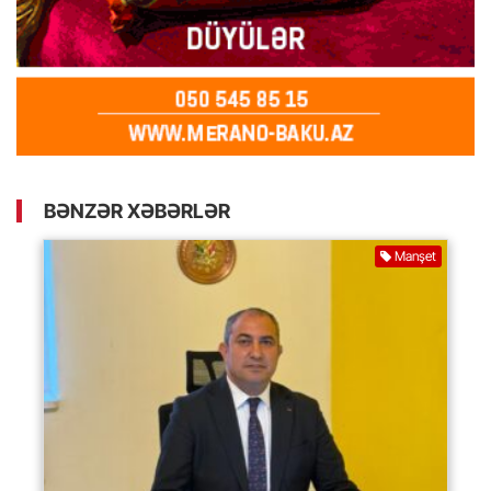
BƏNZƏR XƏBƏRLƏR
Manşet