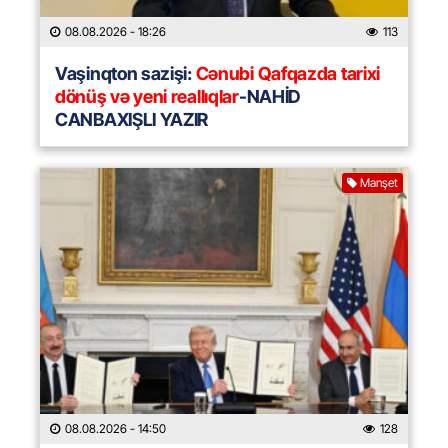
08.08.2026
- 18:26
113
Vaşinqton sazişi:
Cənubi Qafqazda tarixi
dönüş və yeni reallıqlar
-NAHİD
CANBAXIŞLI YAZIR
Manşet
08.08.2026
- 14:50
128