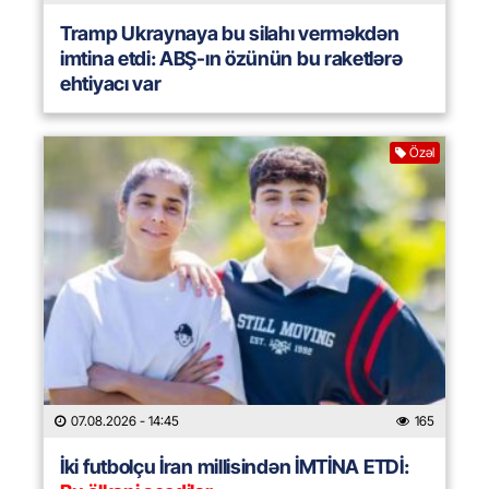
Tramp Ukraynaya bu silahı verməkdən
imtina etdi: ABŞ-ın özünün bu raketlərə
ehtiyacı var
Özəl
07.08.2026
- 14:45
165
İki futbolçu İran millisindən İMTİNA ETDİ: