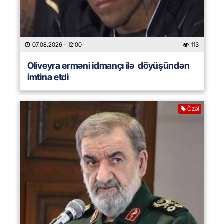
07.08.2026
- 12:00
113
Oliveyra erməni idmançı ilə döyüşündən
imtina etdi
Özəl