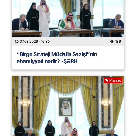
07.08.2026
- 16:30
186
“Birgə Strateji Müdafiə Sazişi”nin
əhəmiyyəti nədir? -ŞƏRH
Manşet