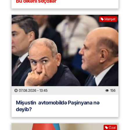
Bu ölkəni seçdilər
Manşet
07.08.2026
- 13:45
156
Mişustin avtomobildə Paşinyana nə
deyib?
Özəl