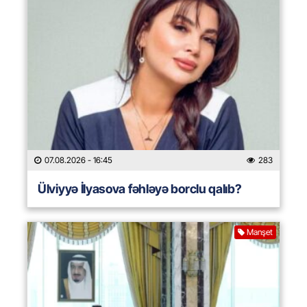
07.08.2026
- 16:45
283
Ülviyyə İlyasova fəhləyə borclu qalıb?
Manşet