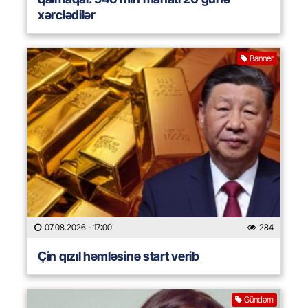
xərclədilər
Banner
07.08.2026
- 17:00
284
Çin qızıl həmləsinə start verib
Gündəm