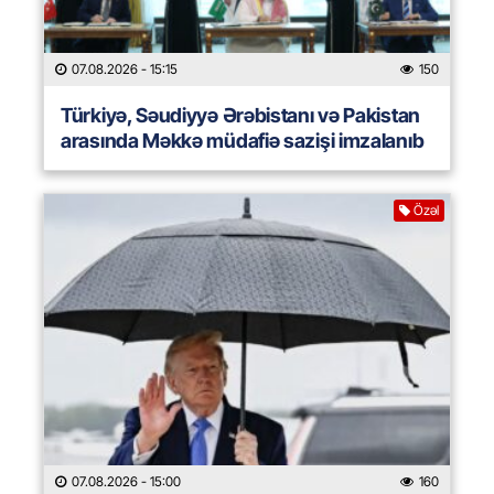
07.08.2026
- 15:15
150
Türkiyə, Səudiyyə Ərəbistanı və Pakistan
arasında Məkkə müdafiə sazişi imzalanıb
Özəl
07.08.2026
- 15:00
160