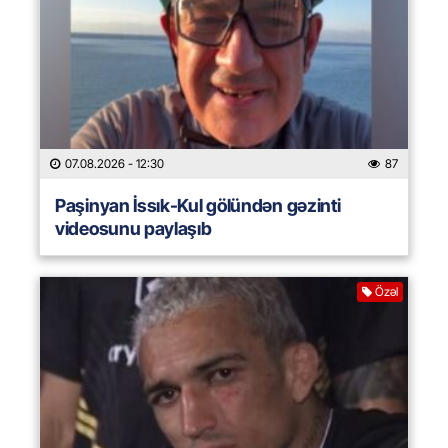
07.08.2026
- 12:30
87
Paşinyan İssık-Kul gölündən gəzinti
videosunu paylaşıb
Özəl