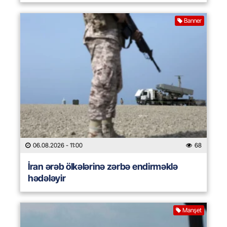
Banner
06.08.2026
- 11:00
68
İran ərəb ölkələrinə zərbə endirməklə
hədələyir
Manşet