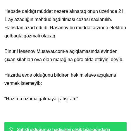
Həbsdə qaldığı müddət nəzərə alınaraq onun üzərində 2 il
1 ay azadlığın məhdudlaşdırılması cəzası saxlanılıb.
Həbsdən azad edilib. Həsənov bu müddət ərzində elektron
qolbaqla gəzməli olacaq.
Elnur Həsənov Musavat.com-a açıqlamasında evindən
çıxan silahları ova olan marağına görə əldə etdiyini deyib.
Hazırda evdə olduğunu bildirən həkim əlavə açıqlama
vermək istəməyib:
“Hazırda özümə gəlməyə çalışıram”.
Şahidi olduğunuz hadisələri çəkib bizə göndərin