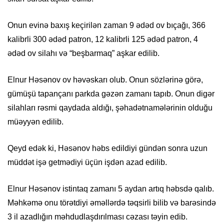
Onun evinə baxış keçirilən zaman 9 ədəd ov bıçağı, 366
kalibrli 300 ədəd patron, 12 kalibrli 125 ədəd patron, 4
ədəd ov silahı və “beşbarmaq” aşkar edilib.
Elnur Həsənov ov həvəskarı olub. Onun sözlərinə görə,
gümüşü tapançanı parkda gəzən zamanı tapıb. Onun digər
silahları rəsmi qaydada aldığı, şəhadətnamələrinin olduğu
müəyyən edilib.
Qeyd edək ki, Həsənov həbs edildiyi gündən sonra uzun
müddət işə getmədiyi üçün işdən azad edilib.
Elnur Həsənov istintaq zamanı 5 aydan artıq həbsdə qalıb.
Məhkəmə onu törətdiyi əməllərdə təqsirli bilib və barəsində
3 il azadlığın məhdudlaşdırılması cəzası təyin edib.