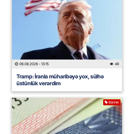
06.08.2026
- 13:15
49
Tramp: İranla müharibəyə yox, sülhə
üstünlük verərdim
Banner