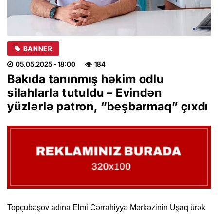
BANNER
05.05.2025
- 18:00
184
Bakıda tanınmış həkim odlu
silahlarla tutuldu – Evindən
yüzlərlə patron, “beşbarmaq” çıxdı
Topçubaşov adına Elmi Cərrahiyyə Mərkəzinin Uşaq ürək