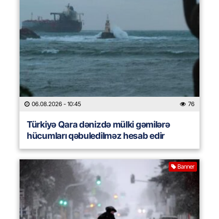
06.08.2026
- 10:45
76
Türkiyə Qara dənizdə mülki gəmilərə
hücumları qəbuledilməz hesab edir
Banner