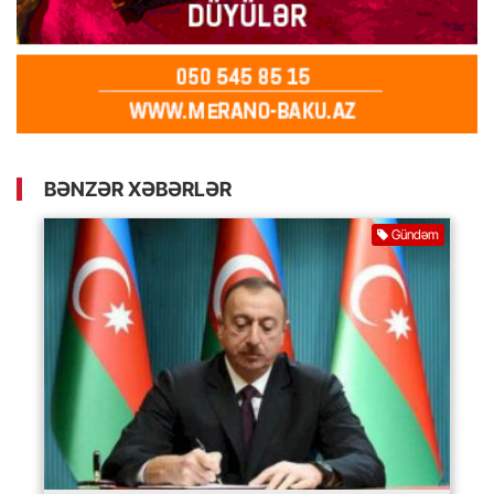
BƏNZƏR XƏBƏRLƏR
Gündəm