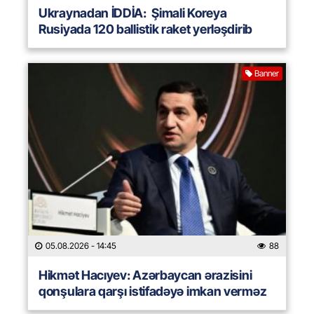
Ukraynadan İDDİA: Şimali Koreya
Rusiyada 120 ballistik raket yerləşdirib
Banner
05.08.2026
- 14:45
88
Hikmət Hacıyev: Azərbaycan ərazisini
qonşulara qarşı istifadəyə imkan verməz