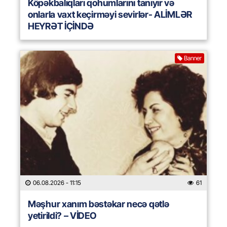
Köpəkbalıqları qohumlarını tanıyır və
onlarla vaxt keçirməyi sevirlər- ALİMLƏR
HEYRƏT İÇİNDƏ
Banner
06.08.2026
- 11:15
61
Məşhur xanım bəstəkar necə qətlə
yetirildi? – VİDEO