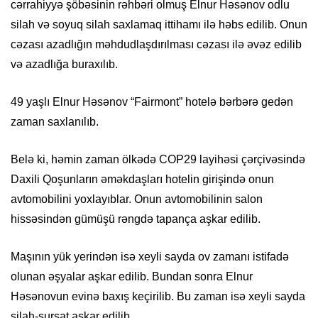
cərrahiyyə şöbəsinin rəhbəri olmuş Elnur Həsənov odlu
silah və soyuq silah saxlamaq ittihamı ilə həbs edilib. Onun
cəzası azadlığın məhdudlaşdırılması cəzası ilə əvəz edilib
və azadlığa buraxılıb.
49 yaşlı Elnur Həsənov “Fairmont” hotelə bərbərə gedən
zaman saxlanılıb.
Belə ki, həmin zaman ölkədə COP29 layihəsi çərçivəsində
Daxili Qoşunların əməkdaşları hotelin girişində onun
avtomobilini yoxlayıblar. Onun avtomobilinin salon
hissəsindən gümüşü rəngdə tapança aşkar edilib.
Maşının yük yerindən isə xeyli sayda ov zamanı istifadə
olunan əşyalar aşkar edilib. Bundan sonra Elnur
Həsənovun evinə baxış keçirilib. Bu zaman isə xeyli sayda
silah-sursat aşkar edilib.