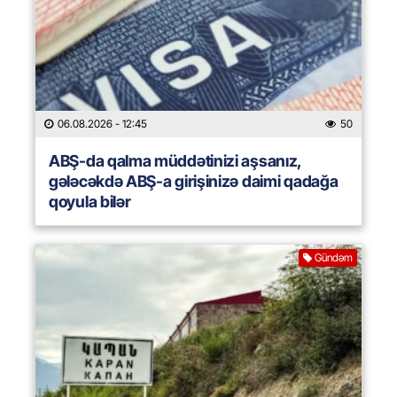
06.08.2026
- 12:45
50
ABŞ-da qalma müddətinizi aşsanız,
gələcəkdə ABŞ-a girişinizə daimi qadağa
qoyula bilər
Gündəm