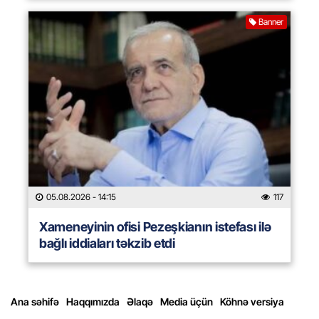
Banner
05.08.2026
- 14:15
117
Xameneyinin ofisi Pezeşkianın istefası ilə
bağlı iddiaları təkzib etdi
Ana səhifə
Haqqımızda
Əlaqə
Media üçün
Köhnə versiya