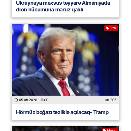
Ukraynaya məxsus təyyarə Almaniyada
dron hücumuna məruz qaldı
Özəl
05.08.2026
- 17:00
205
Hörmüz boğazı tezliklə açılacaq- Tramp
İdman