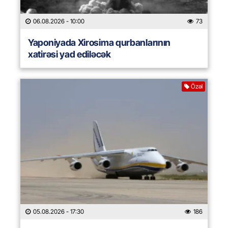
06.08.2026
- 10:00
73
Yaponiyada Xirosima qurbanlarının
xatirəsi yad ediləcək
Özəl
05.08.2026
- 17:30
186