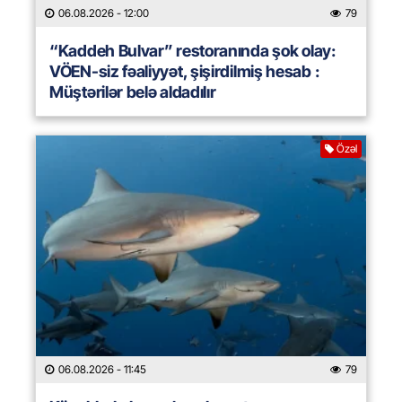
06.08.2026
- 12:00
79
“Kaddeh Bulvar” restoranında şok olay:
VÖEN-siz fəaliyyət, şişirdilmiş hesab :
Müştərilər belə aldadılır
Özəl
06.08.2026
- 11:45
79