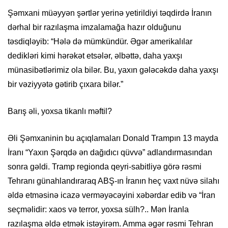
Şəmxani müəyyən şərtlər yerinə yetirildiyi təqdirdə İranın
dərhal bir razılaşma imzalamağa hazır olduğunu
təsdiqləyib: “Hələ də mümkündür. Əgər amerikalılar
dedikləri kimi hərəkət etsələr, əlbəttə, daha yaxşı
münasibətlərimiz ola bilər. Bu, yaxın gələcəkdə daha yaxşı
bir vəziyyətə gətirib çıxara bilər.”
Barış əli, yoxsa tikanlı məftil?
Əli Şəmxaninin bu açıqlamaları Donald Trampın 13 mayda
İranı “Yaxın Şərqdə ən dağıdıcı qüvvə” adlandırmasından
sonra gəldi. Tramp regionda qeyri-sabitliyə görə rəsmi
Tehranı günahlandıraraq ABŞ-ın İranın heç vaxt nüvə silahı
əldə etməsinə icazə verməyəcəyini xəbərdar edib və “İran
seçməlidir: xaos və terror, yoxsa sülh?.. Mən İranla
razılaşma əldə etmək istəyirəm. Amma əgər rəsmi Tehran