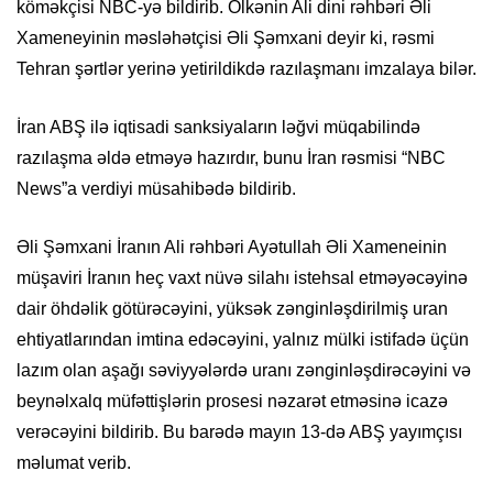
köməkçisi NBC-yə bildirib. Ölkənin Ali dini rəhbəri Əli
Xameneyinin məsləhətçisi Əli Şəmxani deyir ki, rəsmi
Tehran şərtlər yerinə yetirildikdə razılaşmanı imzalaya bilər.
İran ABŞ ilə iqtisadi sanksiyaların ləğvi müqabilində
razılaşma əldə etməyə hazırdır, bunu İran rəsmisi “NBC
News”a verdiyi müsahibədə bildirib.
Əli Şəmxani İranın Ali rəhbəri Ayətullah Əli Xameneinin
müşaviri İranın heç vaxt nüvə silahı istehsal etməyəcəyinə
dair öhdəlik götürəcəyini, yüksək zənginləşdirilmiş uran
ehtiyatlarından imtina edəcəyini, yalnız mülki istifadə üçün
lazım olan aşağı səviyyələrdə uranı zənginləşdirəcəyini və
beynəlxalq müfəttişlərin prosesi nəzarət etməsinə icazə
verəcəyini bildirib. Bu barədə mayın 13-də ABŞ yayımçısı
məlumat verib.