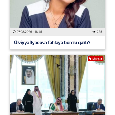
07.08.2026
- 16:45
235
Ülviyyə İlyasova fəhləyə borclu qalıb?
Manşet