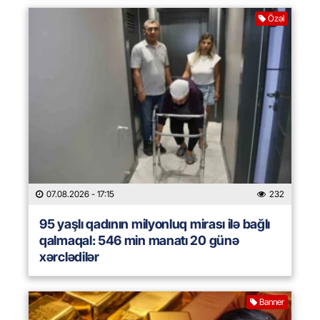
Özəl
07.08.2026
- 17:15
232
95 yaşlı qadının milyonluq mirası ilə bağlı
qalmaqal: 546 min manatı 20 günə
xərclədilər
Banner