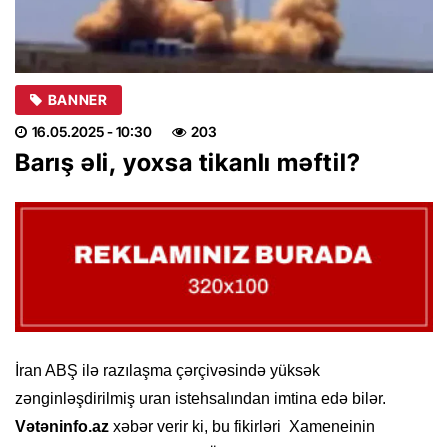
BANNER
16.05.2025
- 10:30
203
Barış əli, yoxsa tikanlı məftil?
İran ABŞ ilə razılaşma çərçivəsində yüksək
zənginləşdirilmiş uran istehsalından imtina edə bilər.
Vətəninfo.az
xəbər verir ki, bu fikirləri Xameneinin