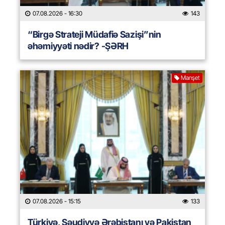
07.08.2026
- 16:30
143
“Birgə Strateji Müdafiə Sazişi”nin
əhəmiyyəti nədir? -ŞƏRH
Manşet
07.08.2026
- 15:15
133
Türkiyə, Səudiyyə Ərəbistanı və Pakistan