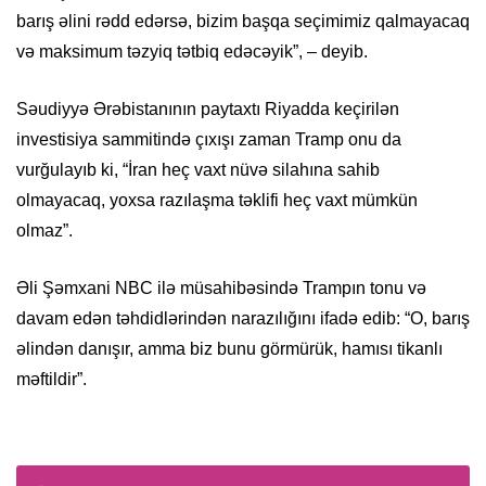
barış əlini rədd edərsə, bizim başqa seçimimiz qalmayacaq
və maksimum təzyiq tətbiq edəcəyik”, – deyib.
Səudiyyə Ərəbistanının paytaxtı Riyadda keçirilən
investisiya sammitində çıxışı zaman Tramp onu da
vurğulayıb ki, “İran heç vaxt nüvə silahına sahib
olmayacaq, yoxsa razılaşma təklifi heç vaxt mümkün
olmaz”.
Əli Şəmxani NBC ilə müsahibəsində Trampın tonu və
davam edən təhdidlərindən narazılığını ifadə edib: “O, barış
əlindən danışır, amma biz bunu görmürük, hamısı tikanlı
məftildir”.