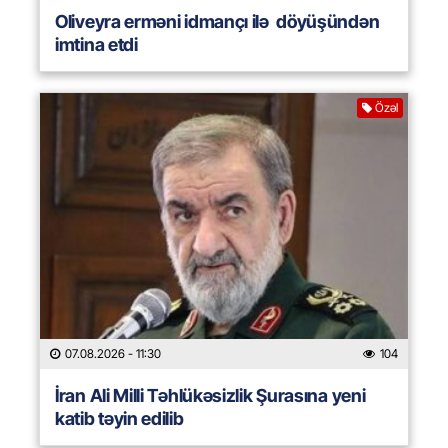
Oliveyra erməni idmançı ilə döyüşündən
imtina etdi
Özəl
07.08.2026
- 11:30
104
İran Ali Milli Təhlükəsizlik Şurasına yeni
katib təyin edilib