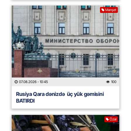
Manşet
07.08.2026
- 10:45
100
Rusiya Qara dənizdə üç yük gəmisini
BATIRDI
Özəl