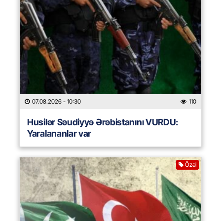
07.08.2026
- 10:30
110
Husilər Səudiyyə Ərəbistanını VURDU:
Yaralananlar var
Özəl