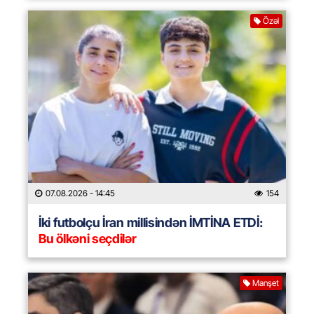
Özəl
07.08.2026
- 14:45
154
İki futbolçu İran millisindən İMTİNA ETDİ:
Bu ölkəni seçdilər
Manşet