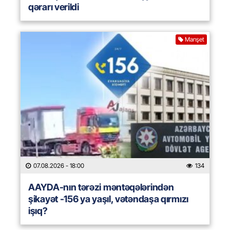
qərarı verildi
Manşet
07.08.2026
- 18:00
134
AAYDA-nın tərəzi məntəqələrindən
şikayət -156 ya yaşıl, vətəndaşa qırmızı
işıq?