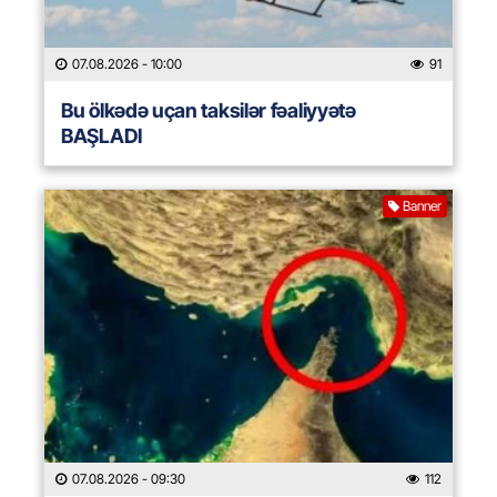
07.08.2026
- 10:00
91
Bu ölkədə uçan taksilər fəaliyyətə
BAŞLADI
Banner
07.08.2026
- 09:30
112