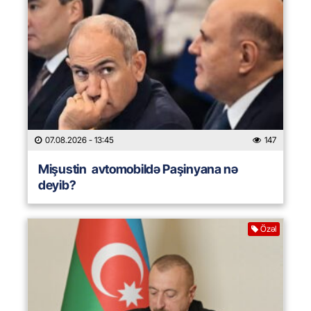
07.08.2026
- 13:45
147
Mişustin avtomobildə Paşinyana nə
deyib?
Özəl