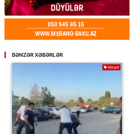
BƏNZƏR XƏBƏRLƏR
Manşet