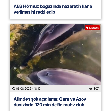
ABŞ Hörmüz boğazında nəzarətin İrana
verilməsini rədd edib
Manşet
06.08.2026
- 18:19
307
Alimdən şok açıqlama: Qara və Azov
dənizində 120 min delfin məhv olub