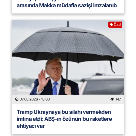
arasında Məkkə müdafiə sazişi imzalanıb
Özəl
07.08.2026
- 15:00
147
Tramp Ukraynaya bu silahı verməkdən
imtina etdi: ABŞ-ın özünün bu raketlərə
ehtiyacı var