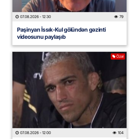
07.08.2026
- 12:30
79
Paşinyan İssık-Kul gölündən gəzinti
videosunu paylaşıb
Özəl
07.08.2026
- 12:00
104