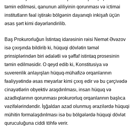
təmin edilməsi, qanunun aliliyinin qorunması və ictimai
institutların fəal iştirakı bölgənin dayanıqlı inkişafı üçün
əsas şərt kimi dəyərləndirilib.
Baş Prokurorluğun İstintaq idarəsinin rəisi Nemət Əvəzov
isə çıxışında bildirib ki, hüquqi dövlətin təməl
prinsiplərindən biri ədalətli və şəffaf istintaq prosesinin
təmin edilməsidir. O qeyd edib ki, Konstitusiya və
suverenlik anlayışları hüquq-mühafizə orqanlarının
fəaliyyətində əsas meyarlar kimi çıxış edir və bu çərçivədə
cinayətlərin obyektiv araşdırılması, insan hüquq və
azadlıqlarının qorunması prokurorluq orqanlarının başlıca
vəzifələrindəndir. İşğaldan azad olunmuş ərazilərdə hüquqi
mühitin formalaşdırılması isə bu bölgələrdə hüquqi dövlət
quruculuğuna ciddi töhfə verir.