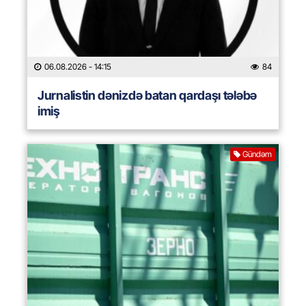
06.08.2026
- 14:15
84
Jurnalistin dənizdə batan qardaşı tələbə
imiş
Gündəm