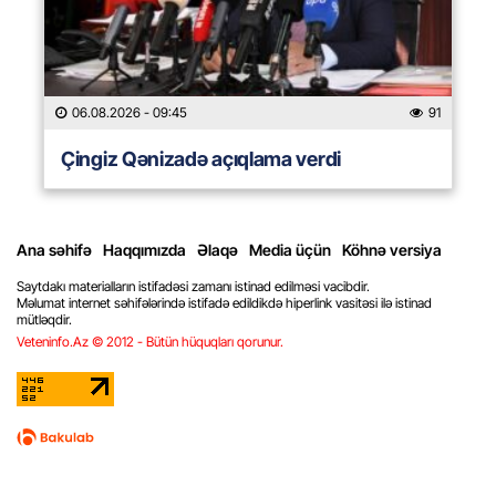
06.08.2026
- 09:45
91
Çingiz Qənizadə açıqlama verdi
Ana səhifə
Haqqımızda
Əlaqə
Media üçün
Köhnə versiya
Saytdakı materialların istifadəsi zamanı istinad edilməsi vacibdir.
Məlumat internet səhifələrində istifadə edildikdə hiperlink vasitəsi ilə istinad
mütləqdir.
Veteninfo.Az © 2012 - Bütün hüquqları qorunur.