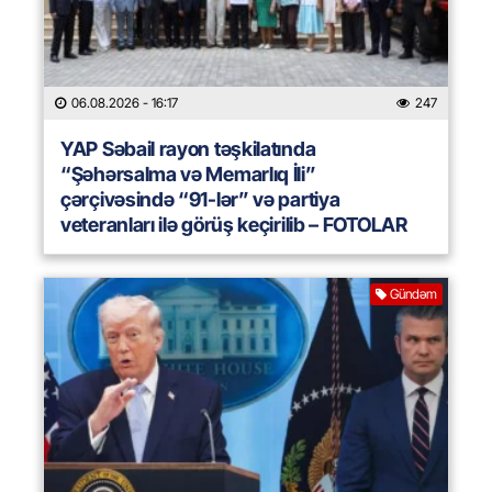
06.08.2026
- 16:17
247
YAP Səbail rayon təşkilatında
“Şəhərsalma və Memarlıq İli”
çərçivəsində “91-lər” və partiya
veteranları ilə görüş keçirilib – FOTOLAR
Gündəm