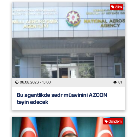
ölkə
06.08.2026
- 15:00
81
Bu agentlikdə sədr müavinini AZCON
təyin edəcək
Gündəm