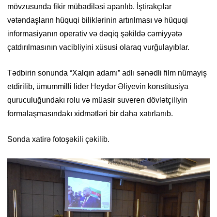
mövzusunda fikir mübadiləsi aparılıb. İştirakçılar
vətəndaşların hüquqi biliklərinin artırılması və hüquqi
informasiyanın operativ və dəqiq şəkildə cəmiyyətə
çatdırılmasının vacibliyini xüsusi olaraq vurğulayıblar.
Tədbirin sonunda “Xalqın adamı” adlı sənədli film nümayiş
etdirilib, ümummilli lider Heydər Əliyevin konstitusiya
quruculuğundakı rolu və müasir suveren dövlətçiliyin
formalaşmasındakı xidmətləri bir daha xatırlanıb.
Sonda xatirə fotoşəkili çəkilib.