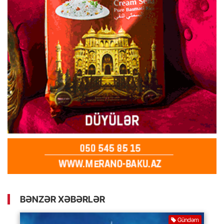
BƏNZƏR XƏBƏRLƏR
Gündəm