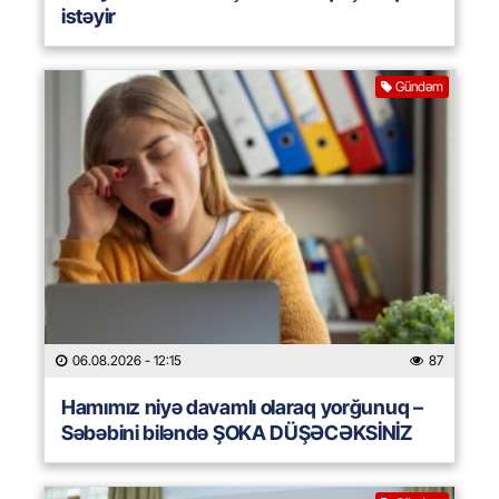
istəyir
Gündəm
06.08.2026
- 12:15
87
Hamımız niyə davamlı olaraq yorğunuq –
Səbəbini biləndə ŞOKA DÜŞƏCƏKSİNİZ