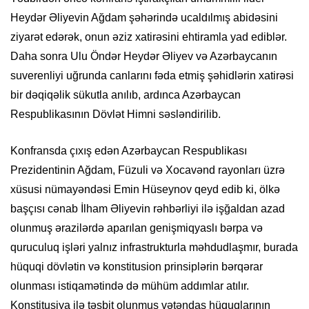
Heydər Əliyevin Ağdam şəhərində ucaldılmış abidəsini
ziyarət edərək, onun əziz xatirəsini ehtiramla yad ediblər.
Daha sonra Ulu Öndər Heydər Əliyev və Azərbaycanın
suverenliyi uğrunda canlarını fəda etmiş şəhidlərin xatirəsi
bir dəqiqəlik sükutla anılıb, ardınca Azərbaycan
Respublikasının Dövlət Himni səsləndirilib.
Konfransda çıxış edən Azərbaycan Respublikası
Prezidentinin Ağdam, Füzuli və Xocavənd rayonları üzrə
xüsusi nümayəndəsi Emin Hüseynov qeyd edib ki, ölkə
başçısı cənab İlham Əliyevin rəhbərliyi ilə işğaldan azad
olunmuş ərazilərdə aparılan genişmiqyaslı bərpa və
quruculuq işləri yalnız infrastrukturla məhdudlaşmır, burada
hüquqi dövlətin və konstitusion prinsiplərin bərqərar
olunması istiqamətində də mühüm addımlar atılır.
Konstitusiya ilə təsbit olunmuş vətəndaş hüquqlarının