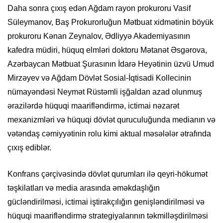
Daha sonra çıxış edən Ağdam rayon prokuroru Vasif
Süleymanov, Baş Prokurorluğun Mətbuat xidmətinin böyük
prokuroru Kənan Zeynalov, Ədliyyə Akademiyasının
kafedra müdiri, hüquq elmləri doktoru Mətanət Əsgərova,
Azərbaycan Mətbuat Şurasının İdarə Heyətinin üzvü Umud
Mirzəyev və Ağdam Dövlət Sosial-İqtisadi Kollecinin
nümayəndəsi Neymət Rüstəmli işğaldan azad olunmuş
ərazilərdə hüquqi maarifləndirmə, ictimai nəzarət
mexanizmləri və hüquqi dövlət quruculuğunda medianın və
vətəndaş cəmiyyətinin rolu kimi aktual məsələlər ətrafında
çıxış ediblər.
Konfrans çərçivəsində dövlət qurumları ilə qeyri-hökumət
təşkilatları və media arasında əməkdaşlığın
gücləndirilməsi, ictimai iştirakçılığın genişləndirilməsi və
hüquqi maarifləndirmə strategiyalarının təkmilləşdirilməsi