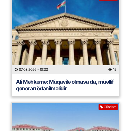
07.08.2026
- 10:33
15
Ali Məhkəmə: Müqavilə olmasa da, müəllif
qonorarı ödənilməlidir
Gündəm