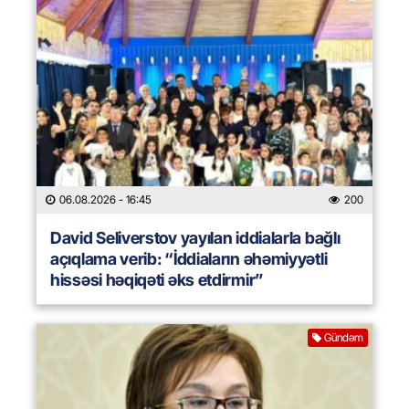
06.08.2026
- 16:45
200
David Seliverstov yayılan iddialarla bağlı
açıqlama verib: “İddiaların əhəmiyyətli
hissəsi həqiqəti əks etdirmir”
Gündəm