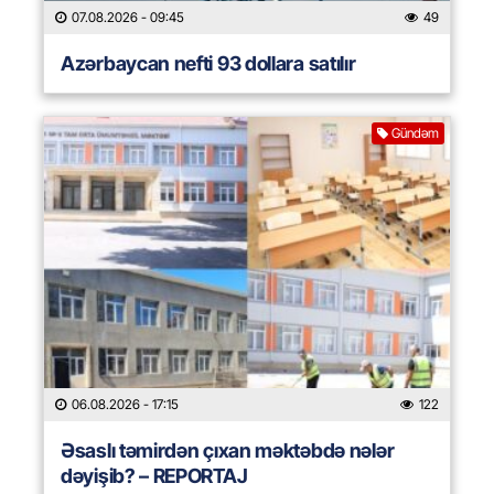
07.08.2026
- 09:45
49
Azərbaycan nefti 93 dollara satılır
Gündəm
06.08.2026
- 17:15
122
Əsaslı təmirdən çıxan məktəbdə nələr
dəyişib? – REPORTAJ