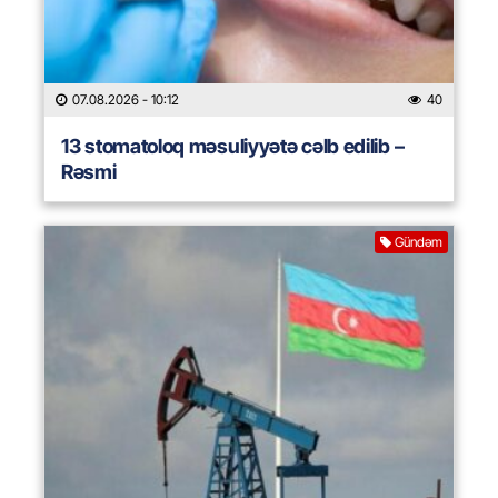
07.08.2026
- 10:12
40
13 stomatoloq məsuliyyətə cəlb edilib –
Rəsmi
Gündəm