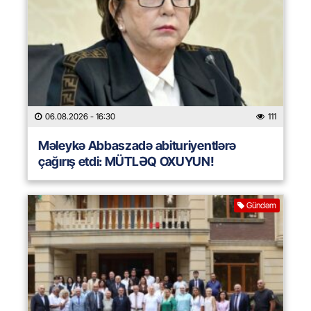
06.08.2026
- 16:30
111
Məleykə Abbaszadə abituriyentlərə
çağırış etdi: MÜTLƏQ OXUYUN!
Gündəm