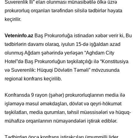
Suverenlik İli” elan olunması münasibətilə ölkə üzrə
prokurorluq orqanları tərəfindən silsilə tədbirlər həyata
keçirilir.
Veteninfo.az
Baş Prokurorluğa istinadən xəbər verir ki, Bu
tədbirlərin davamı olaraq, iyulun 15-də işğaldan azad
olunmuş Ağdam şəhərində yerləşən “Aghdam City
Hotel”də Baş Prokurorluğun təşkilatçılığı ilə “Konstitusiya
və Suverenlik: Hüquqi Dövlətin Təməli” mövzusunda
regional konfrans keçirilib.
Konfransda 9 rayon (şəhər) prokurorluqlarının media ilə
işləməyə məsul əməkdaşları, dövlət və qeyri-hökumət
təşkilatları, media qurumları, təhsil müəssisələri və hüquq-
mühafizə orqanlarının nümayəndələri iştirak ediblər.
Tədbirdən öncə konfrans iştirakçıları ümummilli lider