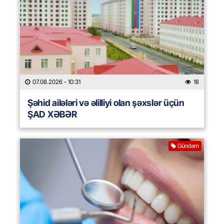
07.08.2026
- 10:31
18
Şəhid ailələri və əlilliyi olan şəxslər üçün
ŞAD XƏBƏR
Gündəm