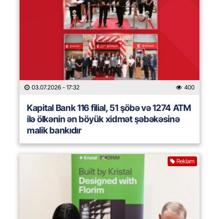
03.07.2026
- 17:32
400
Kapital Bank 116 filial, 51 şöbə və 1274 ATM
ilə ölkənin ən böyük xidmət şəbəkəsinə
malik bankıdır
Reklam