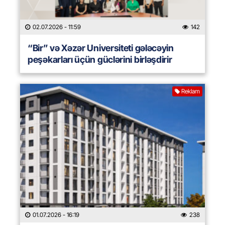
02.07.2026
- 11:59
142
“Bir” və Xəzər Universiteti gələcəyin
peşəkarları üçün güclərini birləşdirir
Reklam
01.07.2026
- 16:19
238