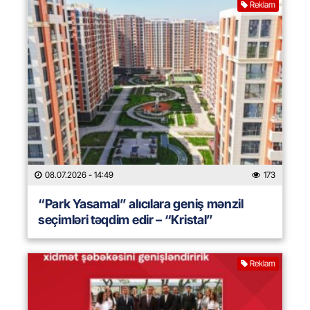
Reklam
08.07.2026
- 14:49
173
“Park Yasamal” alıcılara geniş mənzil
seçimləri təqdim edir – “Kristal”
Reklam