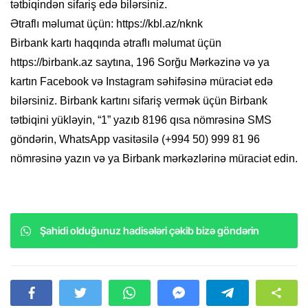
tətbiqindən sifariş edə bilərsiniz.
Ətraflı məlumat üçün: https://kbl.az/nknk
Birbank kartı haqqında ətraflı məlumat üçün
https://birbank.az saytına, 196 Sorğu Mərkəzinə və ya
kartın Facebook və Instagram səhifəsinə müraciət edə
bilərsiniz. Birbank kartını sifariş vermək üçün Birbank
tətbiqini yükləyin, “1” yazıb 8196 qısa nömrəsinə SMS
göndərin, WhatsApp vasitəsilə (+994 50) 999 81 96
nömrəsinə yazın və ya Birbank mərkəzlərinə müraciət edin.
Şahidi olduğunuz hadisələri çəkib bizə göndərin