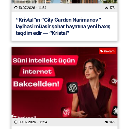
10.07.2026
- 14:54
173
“Kristal”ın “City Garden Narimanov”
layihəsi müasir şəhər həyatına yeni baxış
təqdim edir — “Kristal”
Reklam
09.07.2026
- 16:54
145