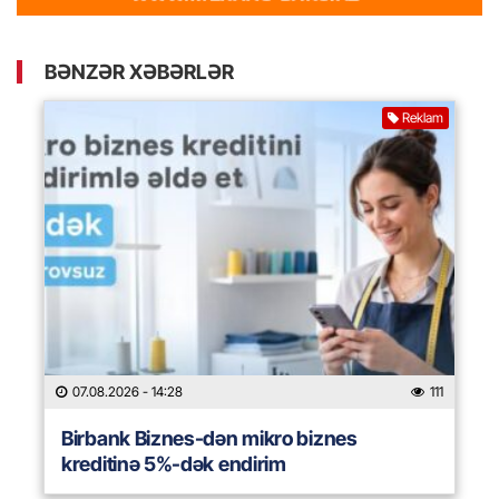
BƏNZƏR XƏBƏRLƏR
Reklam
07.08.2026
- 14:28
111
Birbank Biznes-dən mikro biznes
kreditinə 5%-dək endirim