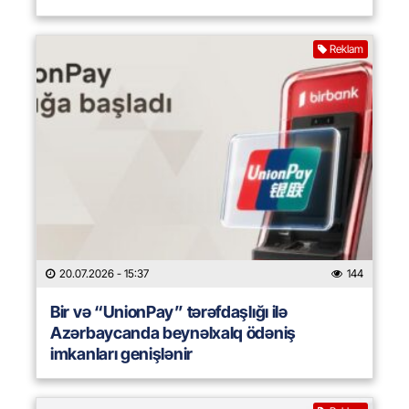
Reklam
20.07.2026
- 15:37
144
Bir və “UnionPay” tərəfdaşlığı ilə
Azərbaycanda beynəlxalq ödəniş
imkanları genişlənir