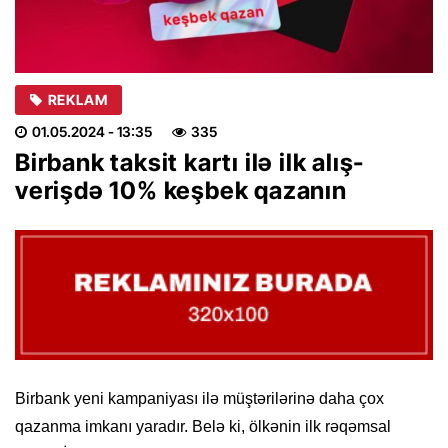
REKLAM
01.05.2024
- 13:35
335
Birbank taksit kartı ilə ilk alış-
verişdə 10% keşbek qazanın
Birbank yeni kampaniyası ilə müştərilərinə daha çox
qazanma imkanı yaradır. Belə ki, ölkənin ilk rəqəmsal