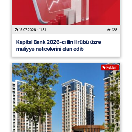
15.07.2026
- 11:31
128
Kapital Bank 2026-cı ilin II rübü üzrə
maliyyə nəticələrini elan edib
Reklam