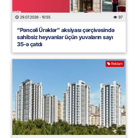
29.07.2026
- 10:55
97
“Pəncəli Ürəklər” aksiyası çərçivəsində
sahibsiz heyvanlar üçün yuvaların sayı
35-ə çatdı
Reklam