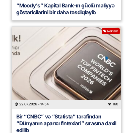
“Moody’s” Kapital Bank-ın güclü maliyyə
göstəricilərini bir daha təsdiqləyib
Reklam
22.07.2026
- 14:54
160
Bir “CNBC” və “Statista” tərəfindən
“Dünyanın aparıcı fintexləri” sırasına daxil
edilib