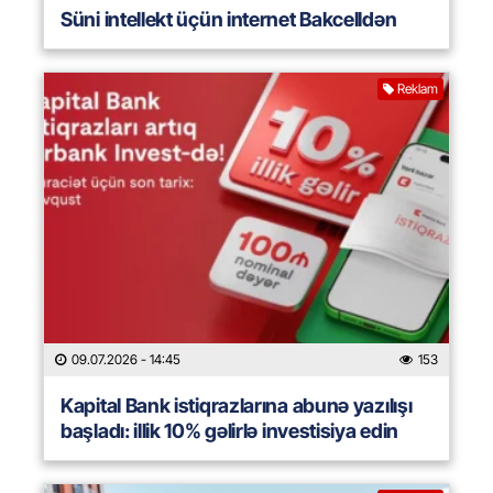
Süni intellekt üçün internet Bakcelldən
Reklam
09.07.2026
- 14:45
153
Kapital Bank istiqrazlarına abunə yazılışı
başladı: illik 10% gəlirlə investisiya edin