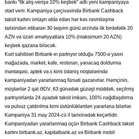
bankı “İlk alış-verişə 10% keşbek” adlı yeni kampaniyaya
start verir. Kampaniya çərçivəsində Birbank Cashback
taksit kartını onlayn əldə edən hər kəs rəsmiləşmə
tarixindən etibarən 30 təqvim günü ərzində ilk birdəfəlik 20
AZN və üzəri əməliyyatlara 10% (maksimum 20 AZN)
keşbek qazana biləcək.
Kart sahibləri Birbank-ın partnyor olduğu 7500-ə yaxın
mağazada, market, kafe, restoran, yanacaq doldurma
məntəqəsi, aptek və.s kimi ödəniş nöqtələrində
kampaniyadan yararlanmaq fürsəti qazanırlar. Həmçinin,
müştərilər 2 qat ƏDV, 63 günədək güzəşt müddəti, seçilmiş
partnyorlarda 24 ayadək taksit imkanı, 100% nağdlaşdırma
və pulsuz çatdırılma kimi üstünlüklərdən yararlana bilərlər.
Kampaniya 31 may 2024-cü il tarixinədək keçərlidir.
Kampaniyadan yararlanmaq üçün Birbank Cashback taksit
kartını birbank.az, kapitalbank.az və Birbank mobil