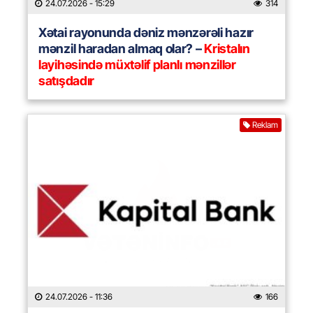
24.07.2026
- 15:29
314
Xətai rayonunda dəniz mənzərəli hazır
mənzil haradan almaq olar? –
Kristalın
layihəsində müxtəlif planlı mənzillər
satışdadır
Reklam
24.07.2026
- 11:36
166