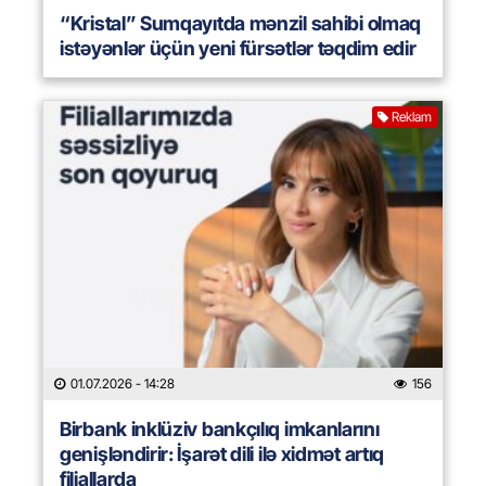
“Kristal” Sumqayıtda mənzil sahibi olmaq
istəyənlər üçün yeni fürsətlər təqdim edir
Reklam
01.07.2026
- 14:28
156
Birbank inklüziv bankçılıq imkanlarını
genişləndirir: İşarət dili ilə xidmət artıq
filiallarda