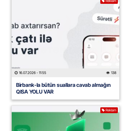
Reklam
16.07.2026
- 11:55
138
Birbank-la bütün suallara cavab almağın
QISA YOLU VAR
Reklam