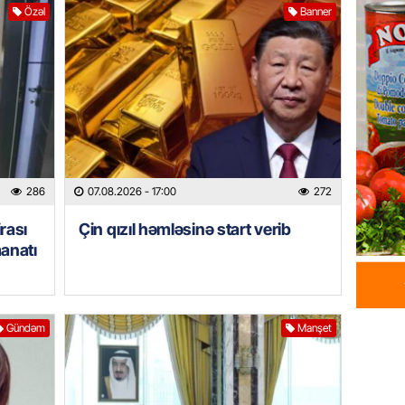
milyon 
Özəl
Banner
xərclər
07.08.
GÜNDƏM
Malayzi
Dosye
07.08.
286
07.08.2026
- 17:00
272
MANŞET
rası
Çin qızıl həmləsinə start verib
Türkiyə
manatı
Pakist
sazişi 
07.08.
Gündəm
Manşet
ÖZƏL
Tramp 
imtina 
ehtiyac