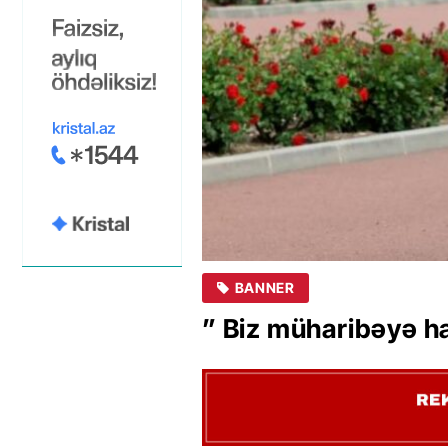
BANNER
” Biz müharibəyə ha