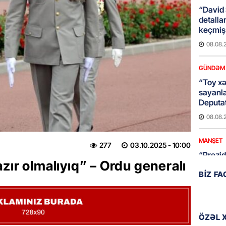
“David 
detalla
keçmiş 
08.08.
GÜNDƏM
“Toy xər
sayanl
Deputa
08.08.
MANŞET
277
03.10.2025
- 10:00
“Prezid
zır olmalıyıq” – Ordu generalı
qazandı
BIZ F
Video
08.08.
BANNER
ÖZƏL 