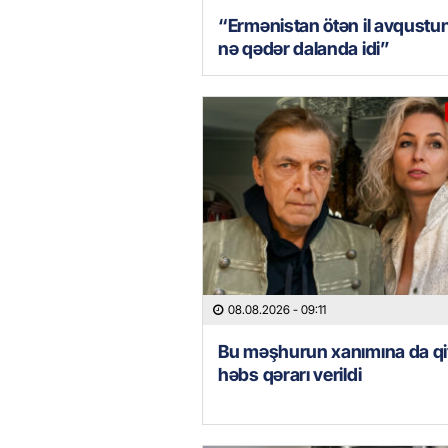
“Ermənistan ötən il avqustu
nə qədər dalanda idi”
08.08.2026
- 09:11
Bu məşhurun xanımına da qi
həbs qərarı verildi