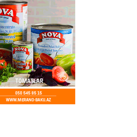
– Azərbaycanlıların yemək
i
2026
- 15:45
168
yada yeni səfirimiz kimdir? –
2026
- 15:30
171
, Səudiyyə Ərəbistanı və
an arasında Məkkə müdafiə
imzalanıb
2026
- 15:15
149
Ukraynaya bu silahı verməkdən
etdi: ABŞ-ın özünün bu raketlərə
ı var