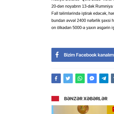
20-dən noyabrın 13-dək Rumıniya v
Fall təlimlərində iştirak edəcək, 
bundan əvvəl 2400 nəfərlik şəxsi h
on ölkədən 5000-ə yaxın əsgərin işt
Bizim Facebook kanalım
BƏNZƏR XƏBƏRLƏR