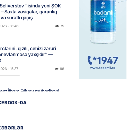
Seliverstov” işində yeni ŞOK
r – Saxta vəsiqələr, qaranlıq
və sürətli qaçış
2026
- 16:46
75
clərini, qızılı, cehizi zəruri
ar evlənməsə yaxşıdır” —
t
2026
- 15:37
98
ent İlham Əliyev müharibəni
, həm də sülhü qazandı!” –
ACEBOOK-DA
2026
- 14:50
100
XƏBƏRLƏR