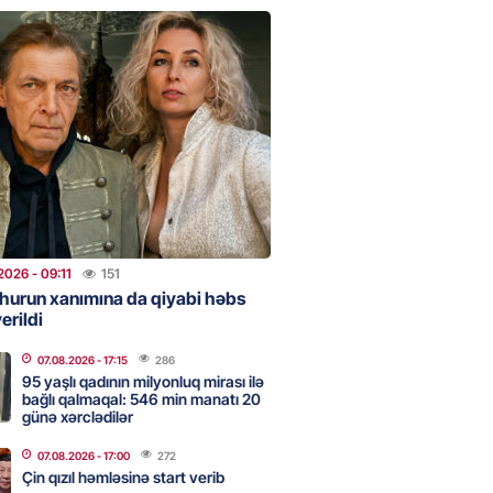
ezeşkianın oğlu türkcə danışdı
O
2026
- 14:39
88
aşinyan Prezident İlham Əliyevə
TDİ
2026
- 12:59
144
nddə traktor minaya düşdü
2026
- 09:11
151
hurun xanımına da qiyabi həbs
2026
- 12:09
122
erildi
07.08.2026
- 17:15
286
95 yaşlı qadının milyonluq mirası ilə
stan ötən il avqustun 8-nə
bağlı qalmaqal: 546 min manatı 20
alanda idi”
günə xərclədilər
2026
- 10:49
139
07.08.2026
- 17:00
272
Çin qızıl həmləsinə start verib