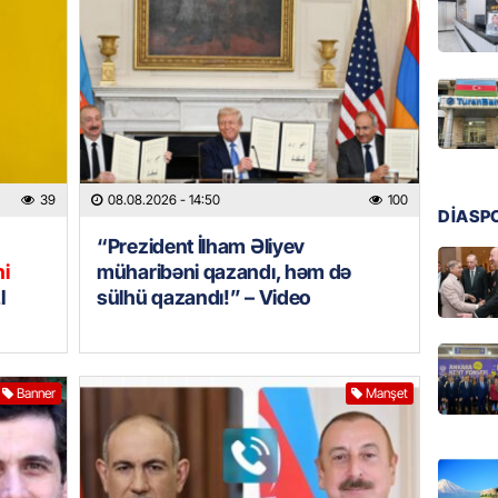
08.08.
GÜNDƏM
Qanuns
“Univer
həkim 
07.08.
39
08.08.2026
- 14:50
100
DİASP
MANŞET
“Prezident İlham Əliyev
AAYDA-
şikayət
ni
müharibəni qazandı, həm də
işıq?
I
sülhü qazandı!” – Video
07.08.
GÜNDƏM
Banner
Manşet
Hərbi x
şəxslə
07.08.