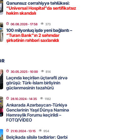
2026
- 09:11
151
Qanunsuz cərrahiyyə təhlükəsi:
“Universal Hospital”da sertifikatsız
həkim skandalı
uz cərrahiyyə təhlükəsi:
06.08.2026
- 17:58
373
100 milyonluq işdə yeni bağlantı –
sal Hospital”da sertifikatsız
“Turan Bank”ın 2 səhmdar
skandalı
şirkətinin rəhbəri saxlanıldı
2026
- 18:31
422
OR
nın tərəzi məntəqələrindən
30.05.2025
- 10:00
814
 -156 ya yaşıl, vətəndaşa qırmızı
Laçında keçirilən üçtərəfli zirvə
görüşü: Türk-İslam birliyinin
güclənməsinin təzahürü
2026
- 18:00
167
28.10.2024
- 14:35
1182
Ankarada Azərbaycan-Türkiyə
Gənclərinin Yaşıl Dünya Naminə
idmətə görə rüşvət alan vəzifəli
Həmrəylik Forumu keçirildi –
FOTO/VİDEO
rin məhkəməsi BAŞLAYIR
2026
- 17:45
168
21.10.2024
- 13:15
954
Belçikada silsilə tədbirlər: Qərbi