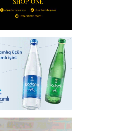
Strateji Müdafiə Sazişi”nin
yəti nədir? -ŞƏRH
2026
- 16:30
174
ya klubuna keçən Kamil
ul”da oynamaq istəyir
2026
- 16:15
260
 qadın qətlə yetirildi – Şübhəli
 oğludur
2026
- 16:00
245
də 37,6 milyon, Rusiyada 16,7