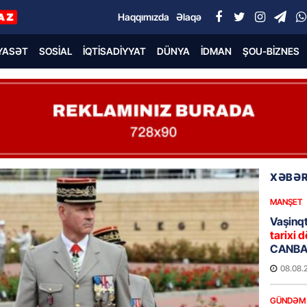
Haqqımızda
Əlaqə
YASƏT
SOSIAL
İQTISADIYYAT
DÜNYA
İDMAN
ŞOU-BIZNES
XƏBƏR
MANŞET
Vaşinqt
tarixi d
CANBAX
08.08.
GÜNDƏM