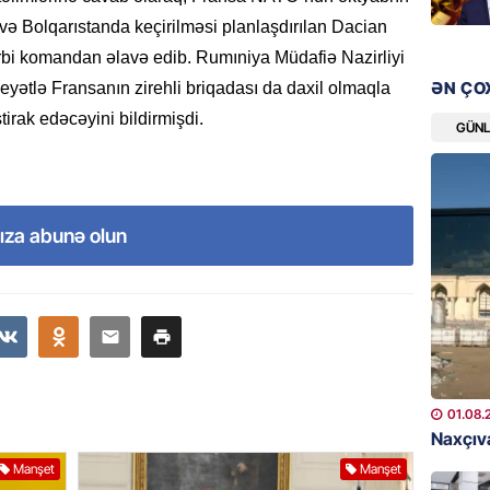
ŞOU-BIZ
ə Bolqarıstanda keçirilməsi planlaşdırılan Dacian
“Qızımı
xərcləy
hərbi komandan əlavə edib. Rumıniya Müdafiə Nazirliyi
ƏN ÇO
08.08.
eyətlə Fransanın zirehli briqadası da daxil olmaqla
irak edəcəyini bildirmişdi.
GÜN
GÜNDƏM
18 il s
regiond
08.08.
ıza abunə olun
MANŞET
17 yaşl
olundu
08.08.
BANNER
01.08.
Naxçıva
Bu məşh
qərarı v
Manşet
Manşet