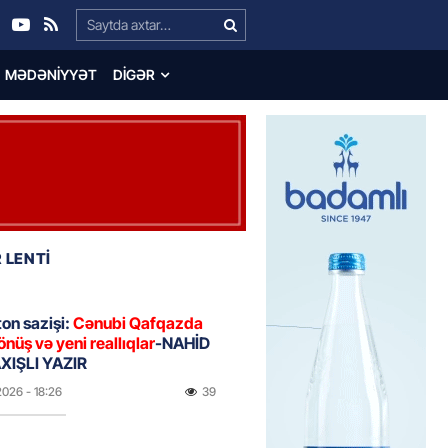
Search…
MƏDƏNIYYƏT
DIGƏR
 LENTİ
on sazişi:
Cənubi Qafqazda
önüş və yeni reallıqlar
-NAHİD
IŞLI YAZIR
2026
- 18:26
39