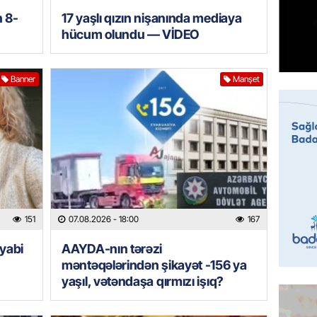
n 8-
17 yaşlı qızın nişanında mediaya
MANŞET
hücum olundu — VİDEO
“Birgə 
əhəmiy
Banner
Manşet
07.08.
İDMAN
Albani
“Liverp
07.08.
HADISƏ
151
07.08.2026
- 18:00
167
Tovuzda
qardaşı
yabi
AAYDA-nın tərəzi
07.08.
məntəqələrindən şikayət -156 ya
yaşıl, vətəndaşa qırmızı işıq?
GÜNDƏM
Türkiyə