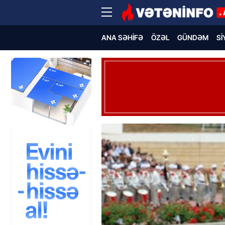
ANA SƏHIFƏ
ÖZƏL
GÜNDƏM
SI