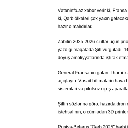
Vətəninfo.az xəbər verir ki, Fran
ki, Qərb ölkələri çox yaxın gələcə
hazır olmalıdırlar.
Zabitin 2025-2026-cı illər üçün prio
yazdığı məqalədə Şill vurğuladı: “B
döyüş əməliyyatlarında iştirak etmə
General Fransanın gələn il hərbi xər
açıqlayıb. Vəsait bölmələrin hava 
sistemləri və pilotsuz uçuş aparatla
Şillin sözlərinə görə, hazırda dron 
istehsalının, o cümlədən 3D printerlə
Rusiya-Belarus “Qərb 2025” hərbi 