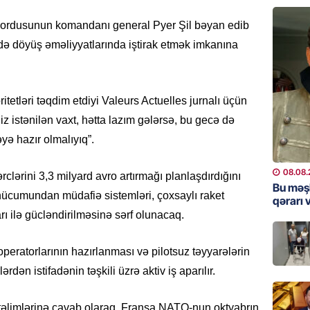
Məsud P
– VİDE
sa ordusunun komandanı general Pyer Şil bəyan edib
08.08.
kdə döyüş əməliyyatlarında iştirak etmək imkanına
MANŞET
Nikol P
ZƏNG E
ritetləri təqdim etdiyi Valeurs Actuelles jurnalı üçün
iz istənilən vaxt, hətta lazım gələrsə, bu gecə də
08.08.
yə hazır olmalıyıq”.
ÖLKƏ
Xocavə
08.08.
clərini 3,3 milyard avro artırmağı planlaşdırdığını
Bu məş
08.08.
hücumundan müdafiə sistemləri, çoxsaylı raket
qərarı v
rı ilə gücləndirilməsinə sərf olunacaq.
GÜNDƏM
“Erməni
operatorlarının hazırlanması və pilotsuz təyyarələrin
qədər d
rdən istifadənin təşkili üzrə aktiv iş aparılır.
08.08.
təlimlərinə cavab olaraq, Fransa NATO-nun oktyabrın