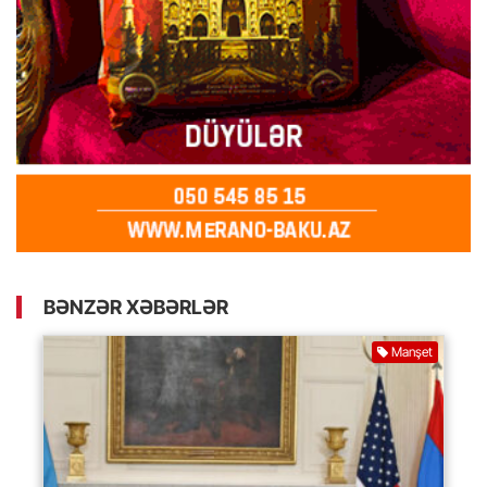
BƏNZƏR XƏBƏRLƏR
Manşet