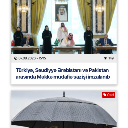
07.08.2026
- 15:15
149
Türkiyə, Səudiyyə Ərəbistanı və Pakistan
arasında Məkkə müdafiə sazişi imzalanıb
Özəl