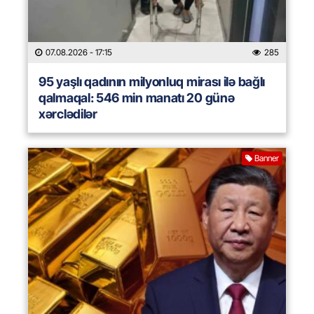
07.08.2026
- 17:15
285
95 yaşlı qadının milyonluq mirası ilə bağlı
qalmaqal: 546 min manatı 20 günə
xərclədilər
Banner