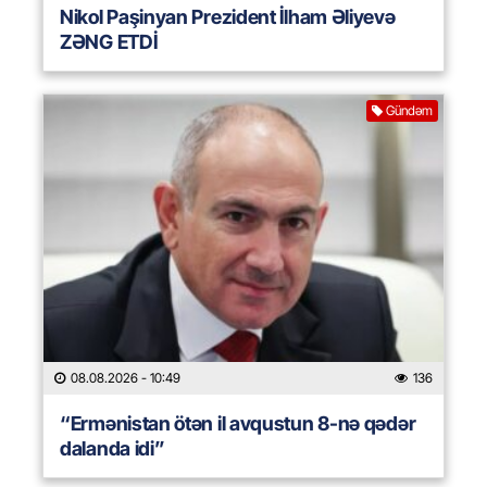
Nikol Paşinyan Prezident İlham Əliyevə
ZƏNG ETDİ
Gündəm
08.08.2026
- 10:49
136
“Ermənistan ötən il avqustun 8-nə qədər
dalanda idi”