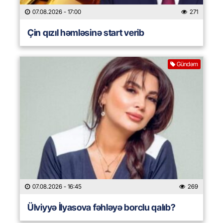
07.08.2026
- 17:00
271
Çin qızıl həmləsinə start verib
Gündəm
07.08.2026
- 16:45
269
Ülviyyə İlyasova fəhləyə borclu qalıb?