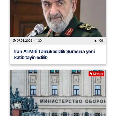
07.08.2026
- 11:30
109
İran Ali Milli Təhlükəsizlik Şurasına yeni
katib təyin edilib
Manşet