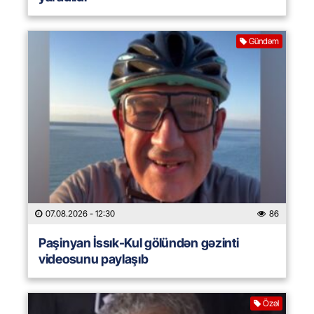
Gündəm
07.08.2026
- 12:30
86
Paşinyan İssık-Kul gölündən gəzinti
videosunu paylaşıb
Özəl