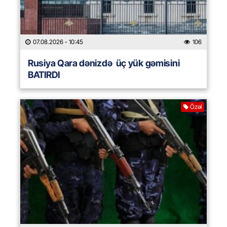
07.08.2026
- 10:45
106
Rusiya Qara dənizdə üç yük gəmisini
BATIRDI
Özəl