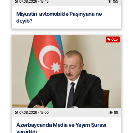
07.08.2026
- 13:45
155
Mişustin avtomobildə Paşinyana nə
deyib?
Özəl
07.08.2026
- 13:00
88
Azərbaycanda Media və Yayım Şurası
yaradıldı