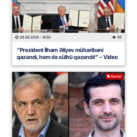
08.08.2026
- 14:50
95
“Prezident İlham Əliyev müharibəni
qazandı, həm də sülhü qazandı!” – Video
Banner