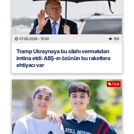
07.08.2026
- 15:00
159
Tramp Ukraynaya bu silahı verməkdən
imtina etdi: ABŞ-ın özünün bu raketlərə
ehtiyacı var
Özəl