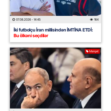
07.08.2026
- 14:45
164
İki futbolçu İran millisindən İMTİNA ETDİ:
Bu ölkəni seçdilər
Manşet