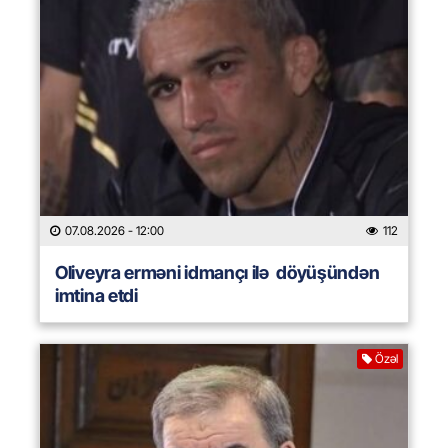
07.08.2026
- 12:00
112
Oliveyra erməni idmançı ilə döyüşündən
imtina etdi
Özəl