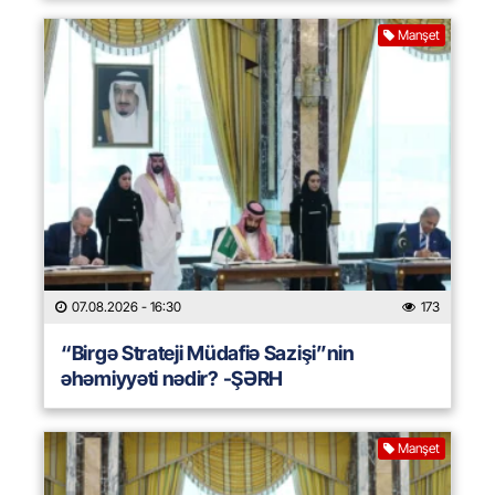
Manşet
07.08.2026
- 16:30
173
“Birgə Strateji Müdafiə Sazişi”nin
əhəmiyyəti nədir? -ŞƏRH
Manşet