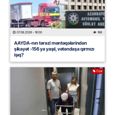
07.08.2026
- 18:00
166
AAYDA-nın tərəzi məntəqələrindən
şikayət -156 ya yaşıl, vətəndaşa qırmızı
işıq?
Özəl