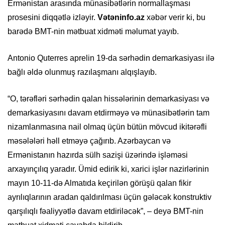
Ermənistan arasında münasibətlərin normallaşması
prosesini diqqətlə izləyir.
Vətəninfo.az
xəbər verir ki, bu
barədə BMT-nin mətbuat xidməti məlumat yayıb.
Antonio Quterres aprelin 19-da sərhədin demarkasiyası ilə
bağlı əldə olunmuş razılaşmanı alqışlayıb.
“O, tərəfləri sərhədin qalan hissələrinin demarkasiyası və
demarkasiyasını davam etdirməyə və münasibətlərin tam
nizamlanmasına nail olmaq üçün bütün mövcud ikitərəfli
məsələləri həll etməyə çağırıb. Azərbaycan və
Ermənistanın hazırda sülh sazişi üzərində işləməsi
arxayınçılıq yaradır. Ümid edirik ki, xarici işlər nazirlərinin
mayın 10-11-də Almatıda keçirilən görüşü qalan fikir
ayrılıqlarının aradan qaldırılması üçün gələcək konstruktiv
qarşılıqlı fəaliyyətlə davam etdiriləcək”, – deyə BMT-nin