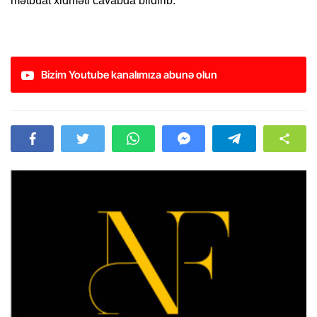
mətbuat xidməti cavabda bildirib.
Bizim Youtube kanalımıza abunə olun