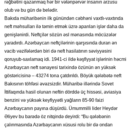
rəğbətini qazanmaq hər bir vətənpərvər insanın arzusu
olub və bu gün də belədir.
Bakıda müharibənin ilk günündən cəbhəni vaxtlı-vaxtında
neft məhsulları ilə təmin etmək üzrə aparılan işlər daha da
genişlənirdi. Neftçilər sözün əsl mənasında möcüzələr
yaradırdı. Azərbaycan neftçilərinin qarşısında duran ən
vacib vəzifələrdən biri də neft hasilatının səviyyəsini
qoruyub-saxlamaq idi. 1941-ci ildə kəşfiyyat işlərinin həcmi
Azərbaycan neft sənayesi tarixində özünün ən yüksək
göstəricisinə – 43274 tona çatdırıldı. Böyük qələbətə neft
Bakısının töhfəsi əvəzsizdir. Müharibə illərində Sovet
İttifaqında hasil olunan neftin dörddə üç hissəsi, aviasiya
benzini və yüksək keyfiyyətli yağların 85-90 faizi
Azərbaycanın payına düşürdü. Ümummilli lider Heydər
Əliyev bu barədə öz nitqində deyirdi: “Bu qələbənin
çalınmasında Azərbaycanın xüsusi rolu bir də ondan