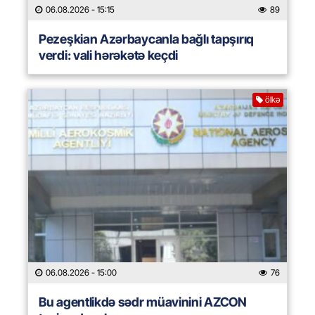
06.08.2026
- 15:15
89
Pezeşkian Azərbaycanla bağlı tapşırıq
verdi: vali hərəkətə keçdi
ölkə
06.08.2026
- 15:00
76
Bu agentlikdə sədr müavinini AZCON