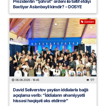
Prezidentin “Şöhrət” ordeni ilə təltif etdiyi
Bəxtiyar Aslanbəyli kimdir? – DOSYE
Gündəm
06.08.2026
- 16:45
177
David Seliverstov yayılan iddialarla bağlı
açıqlama verib: “İddiaların əhəmiyyətli
hissəsi həqiqəti əks etdirmir”