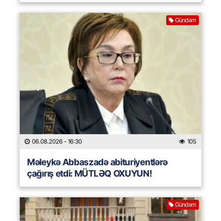
Gündəm
06.08.2026
- 16:30
105
Məleykə Abbaszadə abituriyentlərə
çağırış etdi: MÜTLƏQ OXUYUN!
Gündəm