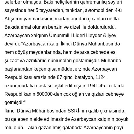
səfərbər olmuşdu. Bakı neftçilərinin qəhrəmanlıq səyləri
sayəsində hər 5 təyyarədən, tankdan, avtomobildən 4-ü
Abşeron yarımadasının mədənlərindən çıxarılan neftlə
Bakıda emal olunan benzin və dizel ilə doldurulurdu.
Azərbaycan xalqının Ümummilli Lideri Heydər Əliyev
deyirdi: “Azərbaycan xalqı İkinci Dünya Müharibəsində
həm döyüş meydanlarında, həm də arxa cəbhədə əsl
şücaət və əzmkarlıq nümunələri göstərmişdir. Müharibə
başlanandan keçən qısa müddət ərzində Azərbaycan
Respublikası ərazisində 87 qırıcı batalyon, 1124
özünümüdafiə dəstəsi təşkil edilmişdir. 1941-45-ci illərdə
Respublikanın 600000-dən çox oğlan və qızları cəbhəyə
getmişdir”.
İkinci Dünya Müharibəsindən SSRİ-nin qalib çıxmasında,
bu qələbənin əldə edilməsində Azərbaycan xalqının böyük
rolu olub. Lakin qazanılmış qələbədə Azərbaycanın payı