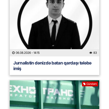
06.08.2026
- 14:15
83
Jurnalistin dənizdə batan qardaşı tələbə
imiş
Gündəm