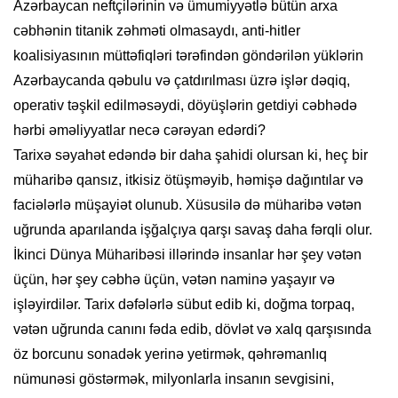
Azərbaycan neftçilərinin və ümumiyyətlə bütün arxa
cəbhənin titanik zəhməti olmasaydı, anti-hitler
koalisiyasının müttəfiqləri tərəfindən göndərilən yüklərin
Azərbaycanda qəbulu və çatdırılması üzrə işlər dəqiq,
operativ təşkil edilməsəydi, döyüşlərin getdiyi cəbhədə
hərbi əməliyyatlar necə cərəyan edərdi?
Tarixə səyahət edəndə bir daha şahidi olursan ki, heç bir
müharibə qansız, itkisiz ötüşməyib, həmişə dağıntılar və
faciələrlə müşayiət olunub. Xüsusilə də müharibə vətən
uğrunda aparılanda işğalçıya qarşı savaş daha fərqli olur.
İkinci Dünya Müharibəsi illərində insanlar hər şey vətən
üçün, hər şey cəbhə üçün, vətən naminə yaşayır və
işləyirdilər. Tarix dəfələrlə sübut edib ki, doğma torpaq,
vətən uğrunda canını fəda edib, dövlət və xalq qarşısında
öz borcunu sonadək yerinə yetirmək, qəhrəmanlıq
nümunəsi göstərmək, milyonlarla insanın sevgisini,