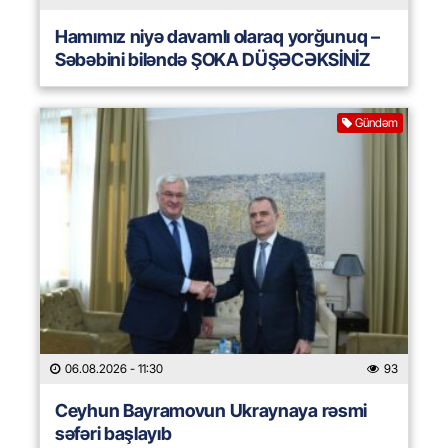
Hamımız niyə davamlı olaraq yorğunuq –
Səbəbini biləndə ŞOKA DÜŞƏCƏKSİNİZ
Gündəm
06.08.2026
- 11:30
93
Ceyhun Bayramovun Ukraynaya rəsmi
səfəri başlayıb