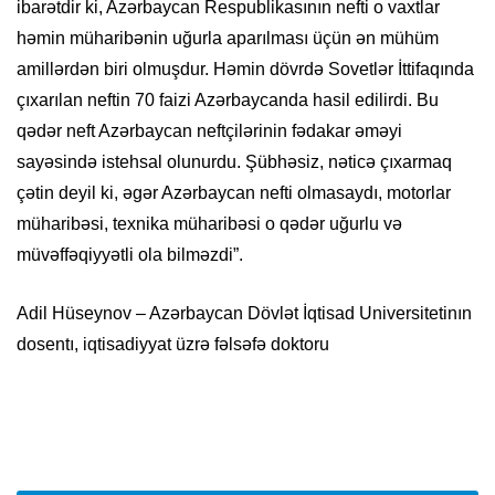
ibarətdir ki, Azərbaycan Respublikasının nefti o vaxtlar
həmin müharibənin uğurla aparılması üçün ən mühüm
amillərdən biri olmuşdur. Həmin dövrdə Sovetlər İttifaqında
çıxarılan neftin 70 faizi Azərbaycanda hasil edilirdi. Bu
qədər neft Azərbaycan neftçilərinin fədakar əməyi
sayəsində istehsal olunurdu. Şübhəsiz, nəticə çıxarmaq
çətin deyil ki, əgər Azərbaycan nefti olmasaydı, motorlar
müharibəsi, texnika müharibəsi o qədər uğurlu və
müvəffəqiyyətli ola bilməzdi”.
Adil Hüseynov – Azərbaycan Dövlət İqtisad Universitetinın
dosentı, iqtisadiyyat üzrə fəlsəfə doktoru