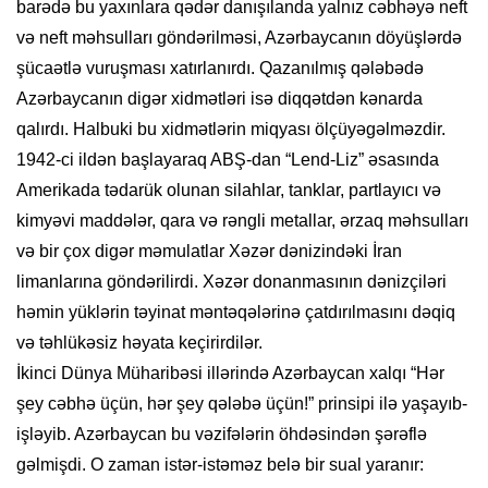
barədə bu yaxınlara qədər danışılanda yalnız cəbhəyə neft
və neft məhsulları göndərilməsi, Azərbaycanın döyüşlərdə
şücaətlə vuruşması xatırlanırdı. Qazanılmış qələbədə
Azərbaycanın digər xidmətləri isə diqqətdən kənarda
qalırdı. Halbuki bu xidmətlərin miqyası ölçüyəgəlməzdir.
1942-ci ildən başlayaraq ABŞ-dan “Lend-Liz” əsasında
Amerikada tədarük olunan silahlar, tanklar, partlayıcı və
kimyəvi maddələr, qara və rəngli metallar, ərzaq məhsulları
və bir çox digər məmulatlar Xəzər dənizindəki İran
limanlarına göndərilirdi. Xəzər donanmasının dənizçiləri
həmin yüklərin təyinat məntəqələrinə çatdırılmasını dəqiq
və təhlükəsiz həyata keçirirdilər.
İkinci Dünya Müharibəsi illərində Azərbaycan xalqı “Hər
şey cəbhə üçün, hər şey qələbə üçün!” prinsipi ilə yaşayıb-
işləyib. Azərbaycan bu vəzifələrin öhdəsindən şərəflə
gəlmişdi. O zaman istər-istəməz belə bir sual yaranır: