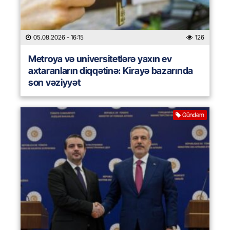
05.08.2026
- 16:15
126
Metroya və universitetlərə yaxın ev
axtaranların diqqətinə: Kirayə bazarında
son vəziyyət
Gündəm