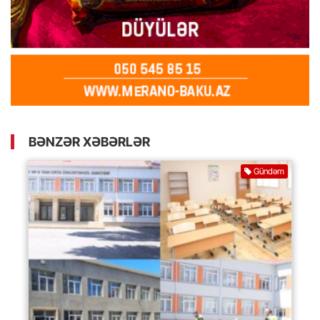
BƏNZƏR XƏBƏRLƏR
Gündəm