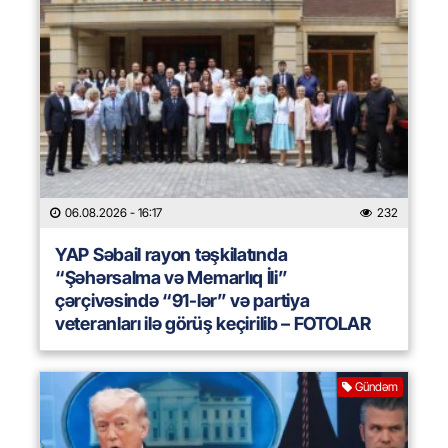
06.08.2026
- 16:17
232
YAP Səbail rayon təşkilatında
“Şəhərsalma və Memarlıq İli”
çərçivəsində “91-lər” və partiya
veteranları ilə görüş keçirilib – FOTOLAR
Gündəm