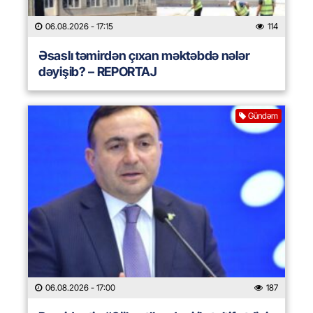
06.08.2026
- 17:15
114
Əsaslı təmirdən çıxan məktəbdə nələr
dəyişib? – REPORTAJ
Gündəm
06.08.2026
- 17:00
187