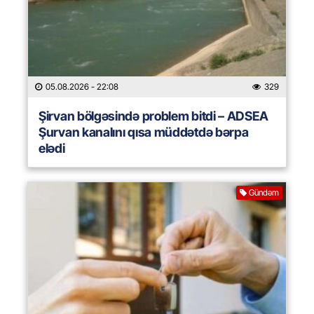
05.08.2026
- 22:08
329
Şirvan bölgəsində problem bitdi – ADSEA
Şurvan kanalını qısa müddətdə bərpa
elədi
Gündəm