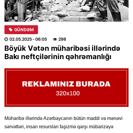
GÜNDƏM
02.05.2025
- 06:05
298
Böyük Vətən müharibəsi illərində
Bakı neftçilərinin qəhrəmanlığı
Müharibə illərində Azərbaycanın bütün maddi və mənəvi
sərvətləri, insan resursları faşizmə qarşı mübarizəyə