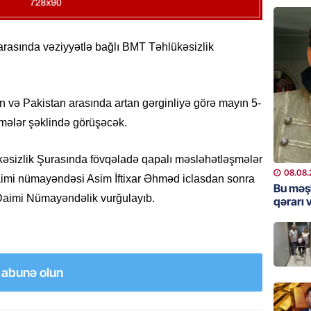
Bu məşh
qərarı v
arasında vəziyyətlə bağlı BMT Təhlükəsizlik
08.08.
GÜNDƏM
 və Pakistan arasında artan gərginliyə görə mayın 5-
Qanuns
“Univer
şmələr şəklində görüşəcək.
həkim 
07.08.
əsizlik Şurasında fövqəladə qapalı məsləhətləşmələr
08.08.
aimi nümayəndəsi Asim İftixar Əhməd iclasdan sonra
MANŞET
Bu məş
 Daimi Nümayəndəlik vurğulayıb.
qərarı v
AAYDA-
şikayət
işıq?
07.08.
a abunə olun
GÜNDƏM
Hərbi x