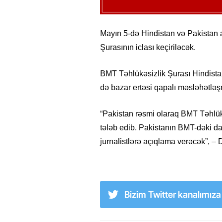
Mayın 5-də Hindistan və Pakistan 
Şurasının iclası keçiriləcək.
BMT Təhlükəsizlik Şurası Hindistan
də bazar ertəsi qapalı məsləhətlə
“Pakistan rəsmi olaraq BMT Təhlük
tələb edib. Pakistanın BMT-dəki d
jurnalistlərə açıqlama verəcək”, –
Bizim Twitter kanalımız