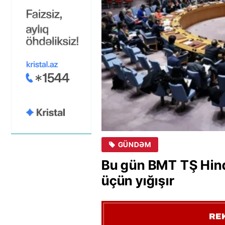
GÜNDƏM
Bu gün BMT TŞ Hin
üçün yığışır