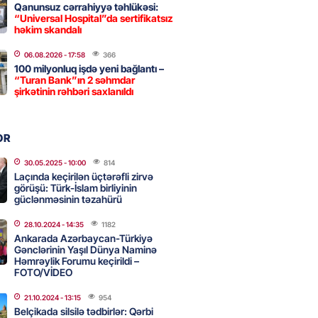
Qanunsuz cərrahiyyə təhlükəsi:
“Universal Hospital”da sertifikatsız
 İlyasova fəhləyə borclu qalıb?
həkim skandalı
2026
- 16:45
246
06.08.2026
- 17:58
366
100 milyonluq işdə yeni bağlantı –
“Turan Bank”ın 2 səhmdar
şirkətinin rəhbəri saxlanıldı
Strateji Müdafiə Sazişi”nin
yəti nədir? -ŞƏRH
2026
- 16:30
151
OR
30.05.2025
- 10:00
814
Laçında keçirilən üçtərəfli zirvə
görüşü: Türk-İslam birliyinin
ya klubuna keçən Kamil
güclənməsinin təzahürü
ul”da oynamaq istəyir
2026
- 16:15
237
28.10.2024
- 14:35
1182
Ankarada Azərbaycan-Türkiyə
Gənclərinin Yaşıl Dünya Naminə
Həmrəylik Forumu keçirildi –
FOTO/VİDEO
 qadın qətlə yetirildi – Şübhəli
 oğludur
21.10.2024
- 13:15
954
Belçikada silsilə tədbirlər: Qərbi
2026
- 16:00
228