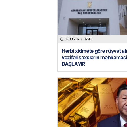
07.08.2026
- 17:45
Hərbi xidmətə görə rüşvət al
vəzifəli şəxslərin məhkəməs
BAŞLAYIR