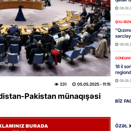
08.08.
ŞOU-BIZ
“Qızımı
xərcləy
08.08.
GÜNDƏM
18 il s
regiond
08.08.
231
05.05.2025
- 11:15
distan-Pakistan münaqışəsi
MANŞET
BIZ F
17 yaşl
olundu
08.08.
ÖZƏL 
BANNER