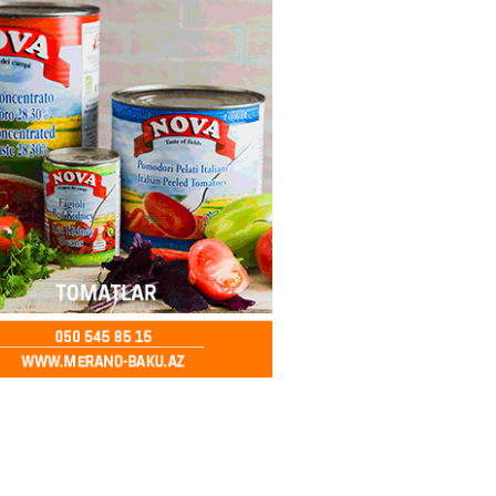
2026
- 14:28
153
ıtda avtomobil qaçıran və
kdə mobil telefon oğurlayan
 saxlanılıb
2026
- 14:15
156
 karta istədiyiniz qədər
 edə bilərsiniz – VİDEO
2026
- 14:00
154
in avtomobildə Paşinyana nə
2026
- 13:45
148