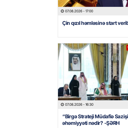
07.08.2026
- 17:00
Çin qızıl həmləsinə start veri
07.08.2026
- 16:30
“Birgə Strateji Müdafiə Saziş
əhəmiyyəti nədir? -ŞƏRH