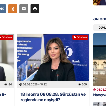
şəxslə
07.08.
ƏN ÇO
DÜNYA
Ad günü
GÜN
general
Gündəm
Gündəm
07.08.
ÖZƏL
95 yaşl
bağlı q
günə xə
07.08.
BANNER
84
08.08.2026
- 10:22
209
01.08.
Çin qız
n 8-
18 il sonra 08.08.08: Gürcüstan və
Naxçıva
07.08.
regionda nə dəyişdi?