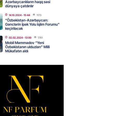
Azərbaycanlıların haqq səsi
dünyaya çatdırılır
14.10.2024
- 15:44
1173
də 37,6 milyon, Rusiyada 16,7
“Özbəkistan-Azərbaycan:
– Azərbaycanlıların yemək
Gənclərin İpək Yolu İqlim Forumu”
i
keçiriləcək
2026
- 15:45
159
02.02.2024
- 13:00
1761
Mobil Məmmədov “Yeni
Özbəkistanın ulduzları” Milli
Mükafatın aldı
yada yeni səfirimiz kimdir? –
2026
- 15:30
165
, Səudiyyə Ərəbistanı və
an arasında Məkkə müdafiə
imzalanıb
2026
- 15:15
142