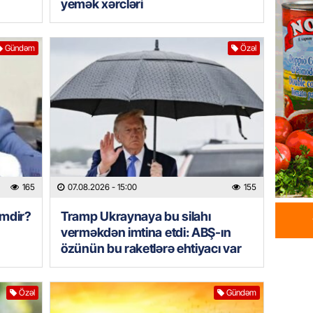
yemək xərcləri
07.08.
Gündəm
Özəl
HADISƏ
Sumqay
çimərli
şəxslər
07.08.
GÜNDƏM
Kartdan
köçürmə
165
07.08.2026
- 15:00
155
07.08.
imdir?
Tramp Ukraynaya bu silahı
verməkdən imtina etdi: ABŞ-ın
MANŞET
özünün bu raketlərə ehtiyacı var
Mişust
deyib?
07.08.
Özəl
Gündəm