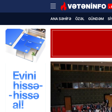
ANA SƏHIFƏ
ÖZƏL
GÜNDƏM
SI