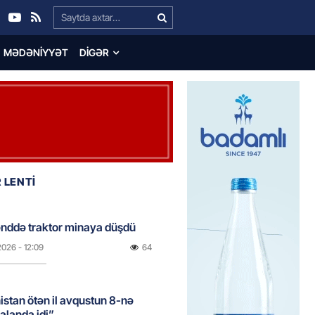
Search…
MƏDƏNIYYƏT
DIGƏR
 LENTİ
nddə traktor minaya düşdü
2026
- 12:09
64
stan ötən il avqustun 8-nə
alanda idi”