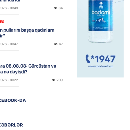
2026
- 10:49
84
NES
n pullarını başqa qadınlara
ir”
2026
- 10:47
67
onra 08.08.08: Gürcüstan və
a nə dəyişdi?
2026
- 10:22
209
ACEBOOK-DA
ı qızın nişanında mediaya hücum
 — VİDEO
2026
- 09:20
80
XƏBƏRLƏR