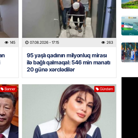
GÜNDƏM
Türkiyə
milyon 
xərclər
07.08.
145
07.08.2026
- 17:15
263
an
95 yaşlı qadının milyonluq mirası
GÜNDƏM
i
ilə bağlı qalmaqal: 546 min manatı
Malayzi
20 günə xərclədilər
Dosye
07.08.
Banner
Gündəm
MANŞET
Türkiyə
Pakist
sazişi 
07.08.