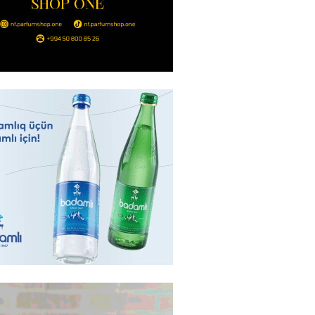
Ukraynaya bu silahı verməkdən
etdi: ABŞ-ın özünün bu raketlərə
ı var
2026
- 15:00
155
bolçu İran millisindən İMTİNA
u ölkəni seçdilər
2026
- 14:45
159
canda sabah 39 dərəcə isti
2026
- 14:30
153
 Biznes-dən mikro biznes
nə 5%-dək endirim