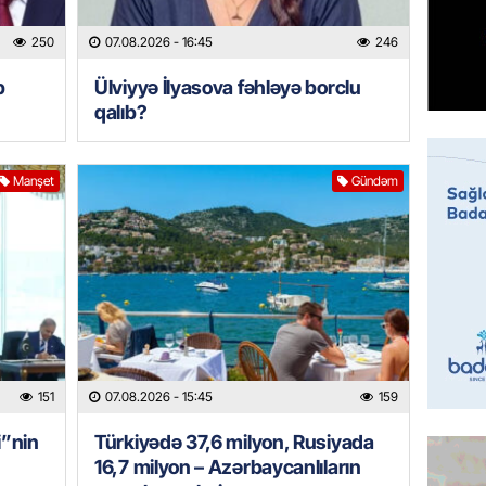
ÖZƏL
Tramp 
250
07.08.2026
- 16:45
246
imtina 
ehtiyac
b
Ülviyyə İlyasova fəhləyə borclu
07.08.
qalıb?
ÖZƏL
Manşet
Gündəm
İki fut
ETDİ:
B
07.08.
GÜNDƏM
Azərbay
olacaq
07.08.
151
07.08.2026
- 15:45
159
REKLAM
i”nin
Türkiyədə 37,6 milyon, Rusiyada
Birbank
16,7 milyon – Azərbaycanlıların
krediti