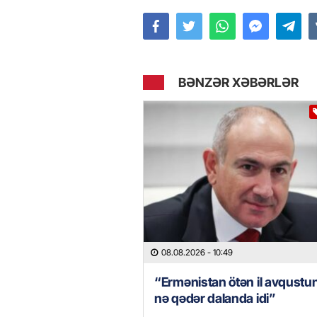
BƏNZƏR XƏBƏRLƏR
08.08.2026
- 10:49
“Ermənistan ötən il avqustu
nə qədər dalanda idi”