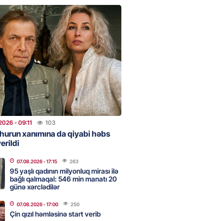
urun xanımına da qiyabi həbs
erildi
2026
- 09:11
103
uz cərrahiyyə təhlükəsi:
sal Hospital”da sertifikatsız
skandalı
2026
- 18:31
381
2026
- 09:11
103
hurun xanımına da qiyabi həbs
erildi
nın tərəzi məntəqələrindən
 -156 ya yaşıl, vətəndaşa qırmızı
07.08.2026
- 17:15
263
95 yaşlı qadının milyonluq mirası ilə
bağlı qalmaqal: 546 min manatı 20
2026
- 18:00
144
günə xərclədilər
07.08.2026
- 17:00
250
Çin qızıl həmləsinə start verib
idmətə görə rüşvət alan vəzifəli