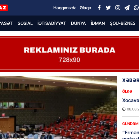
Haqqımızda
Əlaqə
YASƏT
SOSIAL
İQTISADIYYAT
DÜNYA
İDMAN
ŞOU-BIZNES
XƏBƏR
ÖLKƏ
Xocavə
08.08.
GÜNDƏM
“Erməni
qədər d