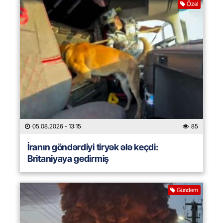
Özəl
05.08.2026
- 13:15
85
İranın göndərdiyi tiryək ələ keçdi:
Britaniyaya gedirmiş
Gündəm