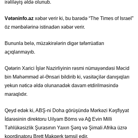
irəliləyiş əldə olunub.
Vətəninfo.az
xəbər verir ki, bu barədə “The Times of Israel”
öz mənbələrinə istinadən xəbər verir.
Bununla belə, müzakirələrin digər təfərrüatları
açıqlanmayıb.
Qətərin Xarici İşlər Nazirliyinin rəsmi nümayəndəsi Məcid
bin Məhəmməd əl-Ənsari bildirib ki, vasitəçilər danışıqları
yekun nəticə əldə olunanadək davam etdirilməsində
maraqlıdır.
Qeyd edək ki, ABŞ-ni Doha görüşündə Mərkəzi Kəşfiyyat
İdarəsinin direktoru Uilyam Börns və Ağ Evin Milli
Təhlükəsizlik Şurasının Yaxın Şərq və Şimali Afrika üzrə
koordinatoru Brett Makqerk təmsil edir.