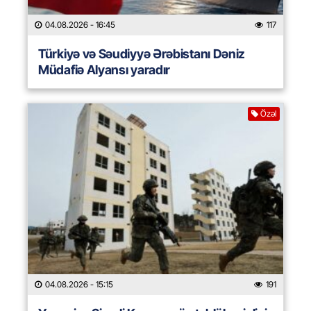
04.08.2026
- 16:45
117
Türkiyə və Səudiyyə Ərəbistanı Dəniz
Müdafiə Alyansı yaradır
Özəl
04.08.2026
- 15:15
191