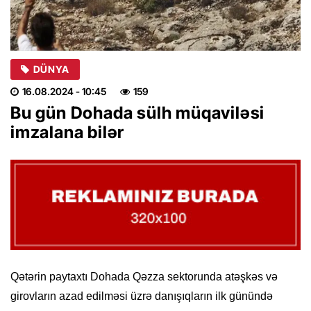
DÜNYA
16.08.2024
- 10:45
159
Bu gün Dohada sülh müqaviləsi
imzalana bilər
Qətərin paytaxtı Dohada Qəzza sektorunda atəşkəs və
girovların azad edilməsi üzrə danışıqların ilk günündə