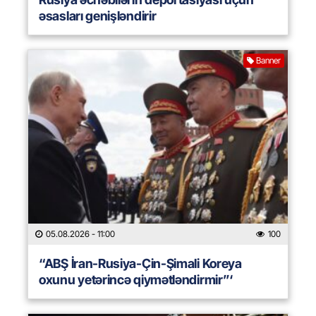
əsasları genişləndirir
Banner
05.08.2026
- 11:00
100
“ABŞ İran-Rusiya-Çin-Şimali Koreya
oxunu yetərincə qiymətləndirmir”‘