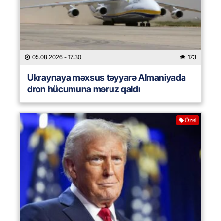
05.08.2026
- 17:30
173
Ukraynaya məxsus təyyarə Almaniyada
dron hücumuna məruz qaldı
Özəl