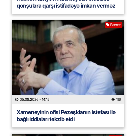
qonşulara qarşı istifadəyə imkan verməz
Banner
05.08.2026
- 14:15
116
Xameneyinin ofisi Pezeşkianın istefası ilə
bağlı iddiaları təkzib etdi