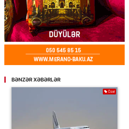
BƏNZƏR XƏBƏRLƏR
Özəl