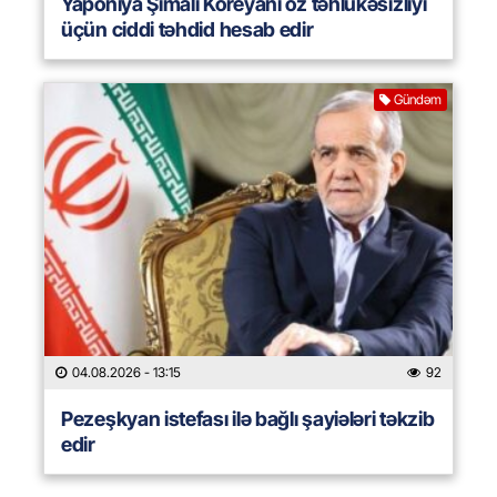
Yaponiya Şimali Koreyanı öz təhlükəsizliyi
üçün ciddi təhdid hesab edir
Gündəm
04.08.2026
- 13:15
92
Pezeşkyan istefası ilə bağlı şayiələri təkzib
edir