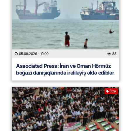
05.08.2026
- 10:00
88
Associated Press: İran və Oman Hörmüz
boğazı danışıqlarında irəliləyiş əldə ediblər
Özəl