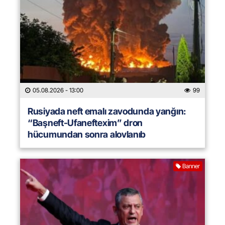
05.08.2026
- 13:00
99
Rusiyada neft emalı zavodunda yanğın:
“Başneft-Ufaneftexim” dron
hücumundan sonra alovlanıb
Banner