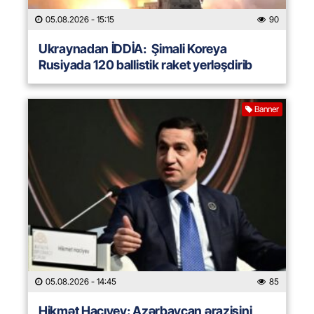
05.08.2026
- 15:15
90
Ukraynadan İDDİA: Şimali Koreya
Rusiyada 120 ballistik raket yerləşdirib
Banner
05.08.2026
- 14:45
85
Hikmət Hacıyev: Azərbaycan ərazisini