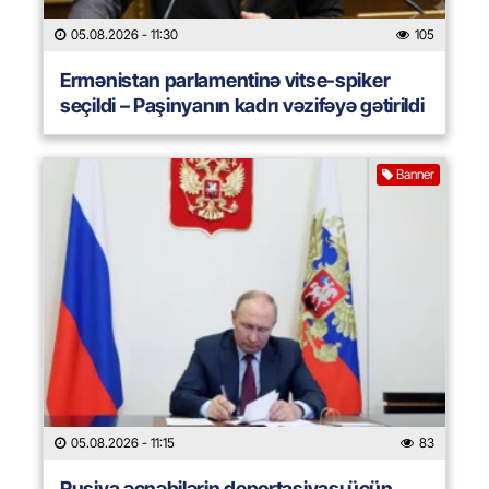
05.08.2026
- 11:30
105
Ermənistan parlamentinə vitse-spiker
seçildi – Paşinyanın kadrı vəzifəyə gətirildi
Banner
05.08.2026
- 11:15
83
Rusiya əcnəbilərin deportasiyası üçün