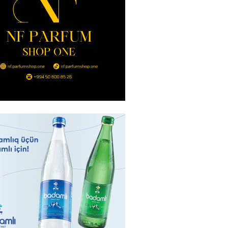
2026
- 14:00
118
in avtomobildə Paşinyana nə
2026
- 13:45
112
entdən Abel Məhərrəmovun oğlu
ğlı SƏRƏNCAM
2026
- 13:30
97
ntdən Xəzər Fərhadov ilə bağlı
NCAM
2026
- 13:15
76