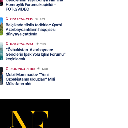
Həmrəylik Forumu keçirildi –
canda sabah 39 dərəcə isti
FOTO/VİDEO
21.10.2024
- 13:15
953
2026
- 14:30
112
Belçikada silsilə tədbirlər: Qərbi
Azərbaycanlıların haqq səsi
dünyaya çatdırılır
 Biznes-dən mikro biznes
14.10.2024
- 15:44
1173
nə 5%-dək endirim
“Özbəkistan-Azərbaycan:
Gənclərin İpək Yolu İqlim Forumu”
2026
- 14:28
108
keçiriləcək
02.02.2024
- 13:00
1760
Mobil Məmmədov “Yeni
ıtda avtomobil qaçıran və
Özbəkistanın ulduzları” Milli
kdə mobil telefon oğurlayan
Mükafatın aldı
 saxlanılıb
2026
- 14:15
115
 karta istədiyiniz qədər
 edə bilərsiniz – VİDEO