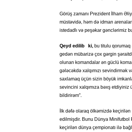
Görüş zamanı Prezident İlham Əliy
müstəvidə, həm də idman arenalar
istedadlı və peşəkar gənclərimiz bu 
Qeyd edilib ki,
bu titulu qoruma
gedən mübarizə çox gərgin şəraitdə
olunan komandalar ən güclü komanda
gələcəkdə xalqımızı sevindirmək v
saxlamaq üçün sizin böyük imkanlar
sevincini xalqımıza bəxş etdiyini
bildirirəm”.
İlk dəfə olaraq ölkəmizdə keçirilə
edilmişdir. Bunu Dünya Minifutbol 
keçirilən dünya çempionatı ilə bağl