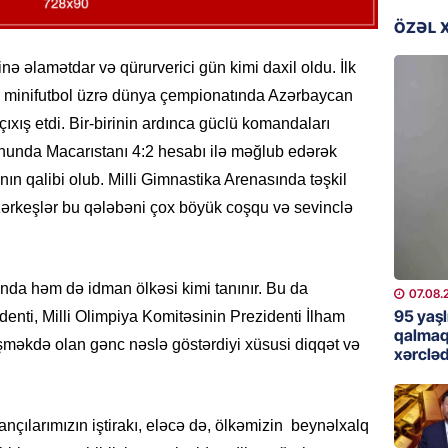
günə xə
ÖZƏL 
07.08.
nə əlamətdar və qürurverici gün kimi daxil oldu. İlk
BANNER
ən minifutbol üzrə dünya çempionatında Azərbaycan
Çin qız
xış etdi. Bir-birinin ardınca güclü komandaları
07.08.
unda Macarıstanı 4:2 hesabı ilə məğlub edərək
nın qalibi olub. Milli Gimnastika Arenasında təşkil
GÜNDƏM
zərkeşlər bu qələbəni çox böyük coşqu və sevinclə
Ülviyyə
07.08.
MANŞET
da həm də idman ölkəsi kimi tanınır. Bu da
07.08.
“Birgə 
95 yaşl
nti, Milli Olimpiya Komitəsinin Prezidenti İlham
əhəmiy
qalmaq
işməkdə olan gənc nəslə göstərdiyi xüsusi diqqət və
xərcləd
07.08.
İDMAN
nçılarımızın iştirakı, eləcə də, ölkəmizin beynəlxalq
Albani