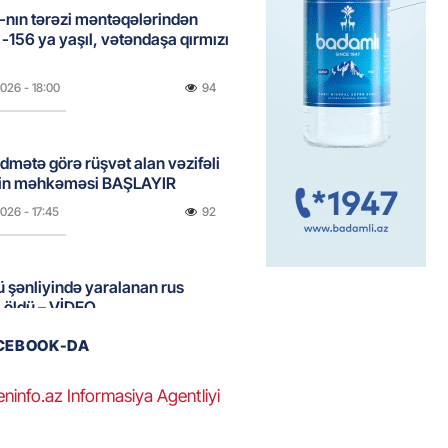
nın tərəzi məntəqələrindən
 -156 ya yaşıl, vətəndaşa qırmızı
2026
- 18:00
94
idmətə görə rüşvət alan vəzifəli
rin məhkəməsi BAŞLAYIR
2026
- 17:45
92
 şənliyində yaralanan rus
 öldü – VİDEO
2026
- 17:30
138
ACEBOOK-DA
eninfo.az Informasiya Agentliyi
ı qadının milyonluq mirası ilə
almaqal: 546 min manatı 20