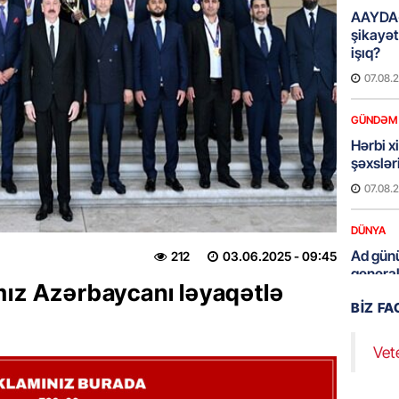
AAYDA-
şikayət
işıq?
07.08.
GÜNDƏM
Hərbi x
şəxslə
07.08.
DÜNYA
Ad günü
212
03.06.2025
- 09:45
general
mız Azərbaycanı ləyaqətlə
07.08.
BIZ F
ÖZƏL
Vet
95 yaşl
bağlı q