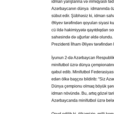
idman yarışlarına və irimiqyaslı təd
Azərbaycanın dünya idmanında öz 
sübut edir. Şübhəsiz ki, idman sah
Əliyev tərəfindən qoyulan siyasi ku
cü ildə hakimiyyətə qayıtdıqdan s
sahəsində də uğurlar əldə olundu.
Prezidenti İlham Əliyev tərəfindən l
İyunun 2-də Azərbaycan Respublika
minifutbol üzrə dünya çempionatını
qəbul edib. Minifutbol Federasiyası
edən ölkə başçısı bildirib: “Siz Az
Dünya çempionu olmaq böyük şərəf
idman növündə. Bu, artıq gözəl tari
Azərbaycanda minifutbol üzrə belə
Qeyd edilib ki, ölkəmizin milli ko