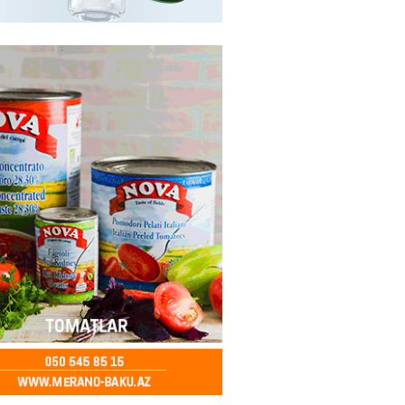
ycanda Media və Yayım Şurası
dı
2026
- 13:00
78
Abdullayevaya yüksək vəzifə
2026
- 12:45
97
n İssık-Kul gölündən gəzinti
unu paylaşıb
2026
- 12:30
72
u rayonunda 70 min manat
də elektrik naqilləri oğurlayan
xlanılıb