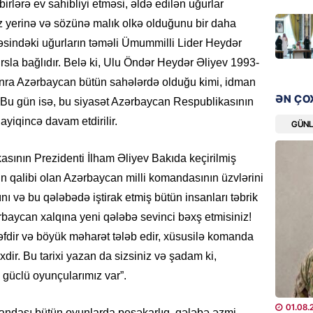
birlərə ev sahibliyi etməsi, əldə edilən uğurlar
“Liverp
yerinə və sözünə malık olkə olduğunu bir daha
07.08.
əsindəki uğurların təməli Ümummilli Lider Heydər
HADISƏ
rsla bağlıdır. Belə ki, Ulu Öndər Heydər Əliyev 1993-
Tovuzda
onra Azərbaycan bütün sahələrdə olduğu kimi, idman
qardaşı
ƏN ÇO
 Bu gün isə, bu siyasət Azərbaycan Respublikasının
07.08.
ayiqincə davam etdirilir.
GÜN
GÜNDƏM
sının Prezidenti İlham Əliyev Bakıda keçirilmiş
Türkiyə
n qalibi olan Azərbaycan milli komandasının üzvlərini
milyon 
xərclər
nı və bu qələbədə iştirak etmiş bütün insanları təbrik
07.08.
ərbaycan xalqına yeni qələbə sevinci bəxş etmisiniz!
dir və böyük məharət tələb edir, xüsusilə komanda
GÜNDƏM
xdir. Bu tarixi yazan da sizsiniz və şadam ki,
Malayzi
 güclü oyunçularımız var”.
Dosye
07.08.
01.08.
mandası bütün oyunlarda peşəkarlıq, qələbə əzmi