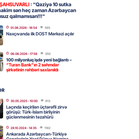
 ŞAHSUVARLI
: “Qaziyə 10 sutka
hakim sən heç zaman Azərbaycan
usuz qalmamısan!!!“
, Səudiyyə Ərəbistanı və
an arasında Məkkə müdafiə
01.08.2026
- 18:54
565
imzalanıb
Naxçıvanda ilk DOST Mərkəzi açılır
2026
- 15:15
95
06.08.2026
- 17:58
350
100 milyonluq işdə yeni bağlantı –
Ukraynaya bu silahı verməkdən
“Turan Bank”ın 2 səhmdar
etdi: ABŞ-ın özünün bu raketlərə
şirkətinin rəhbəri saxlanıldı
ı var
2026
- 15:00
107
OR
30.05.2025
- 10:00
813
Laçında keçirilən üçtərəfli zirvə
bolçu İran millisindən İMTİNA
görüşü: Türk-İslam birliyinin
u ölkəni seçdilər
güclənməsinin təzahürü
2026
- 14:45
114
28.10.2024
- 14:35
1182
Ankarada Azərbaycan-Türkiyə
Gənclərinin Yaşıl Dünya Naminə