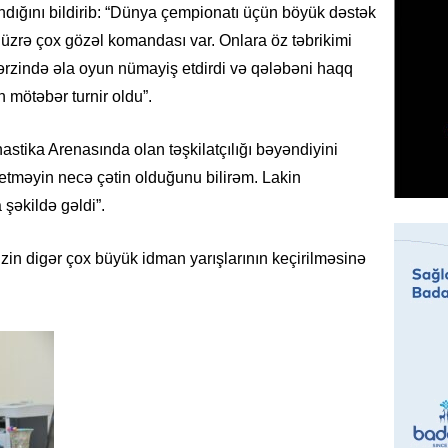
ndığını bildirib: “Dünya çempionatı üçün böyük dəstək
07.08.
l üzrə çox gözəl komandası var. Onlara öz təbrikimi
MANŞET
r ərzində əla oyun nümayiş etdirdi və qələbəni haqq
Mişust
n mötəbər turnir oldu”.
deyib?
07.08.
nastika Arenasında olan təşkilatçılığı bəyəndiyini
il etməyin necə çətin olduğunu bilirəm. Lakin
GÜNDƏM
şəkildə gəldi”.
Prezid
ilə ba
in digər çox büyük idman yarışlarının keçirilməsinə
07.08.
GÜNDƏM
Prezide
SƏRƏ
07.08.
ÖZƏL