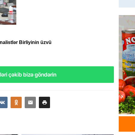
Azərba
yaradıl
07.08.
GÜNDƏM
Aytən 
alistlər Birliyinin üzvü
verildi
07.08.
GÜNDƏM
əri çəkib bizə göndərin
Paşinya
videos
07.08.
HADISƏ
Sabunç
dəyərin
şəxs sa