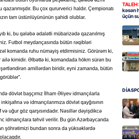
TALEH
 qazanmışdır. Bu çox qururverici haldır. Çempionatı
MANŞET
kəsən 
üçün s
ızın tam üstünlüyününün şahidi olublar.
Türkiyə
Pakist
sazişi 
yıb ki, bu qələbə ədalətli mübarizədə qazanılmış
07.08.
iniz. Futbol meydançasında bütün rəqibləri
zəl komanda ruhu nümayiş etdirmisiniz. Görürəm ki,
ÖZƏL
bir ailə kimidir. Əlbəttə ki, komandada hökm sürən bu
Tramp 
şərtləndirən amillərdən biridir, eyni zamanda, bütün
imtina 
ehtiyac
görüblər”.
07.08.
DİASP
ründə dövlət başçımız İlham Əliyev idmançılarla
ÖZƏL
inkişafına və idmançılarımıza dövlət qayğısının
İki fut
f və uğur göz qarşısındadır. Nəsillər dəyişdikcə
ETDİ:
B
nc idmançılara təhvil verilir. Bu gün Azərbaycanda
07.08.
an şöhrətimizi bundan sonra da yüksəklərdə
olacaqdır.
GÜNDƏM