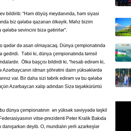
Azərbay
olacaq
ev bildirib: “Həm döyüş meydanında, həm siyasi
07.08.
ında biz qələbə qazanan ölkəyik. Məhz bizim
qələbə sevincini bizə gətirirlər”.
REKLAM
Birbank
q o qədər də asan olmayacaq. Dünya çempionatında
krediti
 gedirdi. Təbii ki, dünya çempionatında təmsil
07.08.
lardır. Ölkə başçısı bildirdi ki, “hesab edirəm ki,
ə Azərbaycanın idman şöhrətini daim yüksəklərdə
HADISƏ
ınız var. Bir daha sizi təbrik edirəm və bu qələbə
Sumqay
çimərli
z üçün Azərbaycan xalqı adından Sizə təşəkkürümü
şəxslər
07.08.
n bu dünya çempionatının ən yüksək səviyyədə təşkil
GÜNDƏM
Federasiyasının vitse-prezidenti Peter Kralik Bakıda
Kartdan
ı danışarkən deyib. O, mundialın yerli azarkeşlər
köçürmə