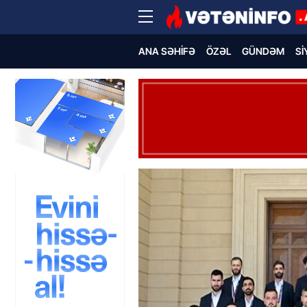
ANA SƏHIFƏ
ÖZƏL
GÜNDƏM
SI