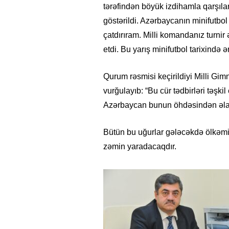
tərəfindən böyük izdihamla qarşıla
göstərildi. Azərbaycanın minifutbo
çatdırıram. Milli komandanız turni
etdi. Bu yarış minifutbol tarixində ə
Qurum rəsmisi keçirildiyi Milli Gim
vurğulayıb: “Bu cür tədbirləri təşk
Azərbaycan bunun öhdəsindən əla 
Bütün bu uğurlar gələcəkdə ölkəmiz
zəmin yaradacaqdır.