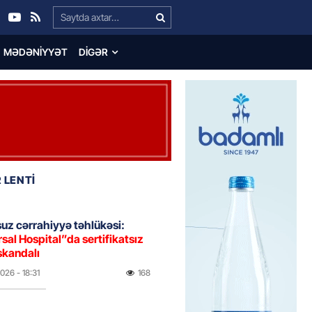
Search…
MƏDƏNIYYƏT
DIGƏR
 LENTİ
uz cərrahiyyə təhlükəsi:
sal Hospital”da sertifikatsız
skandalı
2026
- 18:31
168