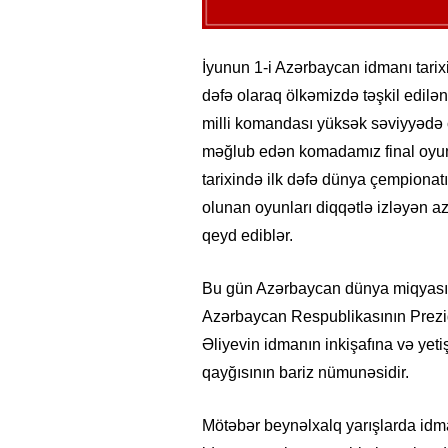
İyunun 1-i Azərbaycan idmanı tarixi
dəfə olaraq ölkəmizdə təşkil edil
milli komandası yüksək səviyyədə çı
məğlub edən komadamız final oyun
tarixində ilk dəfə dünya çempionatı
olunan oyunları diqqətlə izləyən a
qeyd ediblər.
Bu gün Azərbaycan dünya miqyasın
Azərbaycan Respublikasının Prezide
Əliyevin idmanın inkişafına və yet
qayğısının bariz nümunəsidir.
Mötəbər beynəlxalq yarışlarda idma