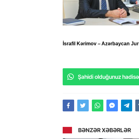
İsrafil Kərimov – Azərbaycan Jurn
Şahidi olduğunuz hadisəl
BƏNZƏR XƏBƏRLƏR