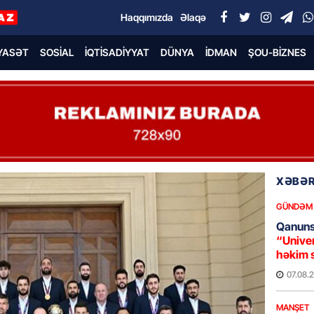
Haqqımızda
Əlaqə
YASƏT
SOSIAL
İQTISADIYYAT
DÜNYA
İDMAN
ŞOU-BIZNES
XƏBƏR
GÜNDƏM
Qanuns
“Univer
həkim 
07.08.
MANŞET