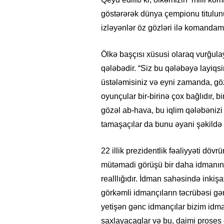
göstərərək dünya çempionu titulunu
izləyənlər öz gözləri ilə komandam
Ölkə başçısı xüsusi olaraq vurğula
qələbədir. “Siz bu qələbəyə layiqs
üstələmisiniz və eyni zamanda, gö
oyunçular bir-birinə çox bağlıdır, 
gözəl ab-hava, bu iqlim qələbənizi 
tamaşaçılar da bunu əyani şəkildə 
22 illik prezidentlik fəaliyyəti döv
mütəmadi görüşü bir daha idmanın 
realllığıdır. İdman sahəsində inkişa
görkəmli idmançıların təcrübəsi gə
yetişən gənc idmançılar bizim idm
saxlayacaqlar və bu, daimi proses 