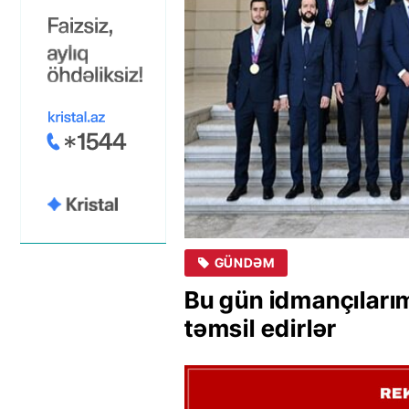
GÜNDƏM
Bu gün idmançıları
təmsil edirlər